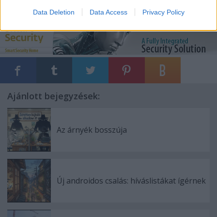
ess
sicontact
Data Deletion
Data Access
Privacy Policy
Ajánlott bejegyzések:
Az árnyék bosszúja
Új androidos csalás: híváslistákat ígérnek