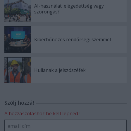
AI-használat: elégedettség vagy
szorongás?
Kiberbűnözés rendőrségi szemmel
Hullanak a jelszószéfek
Szólj hozzá!
A hozzászóláshoz be kell lépned!