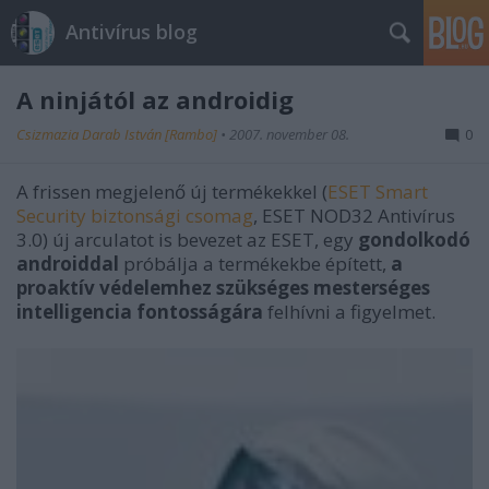
Antivírus blog
A ninjától az androidig
Csizmazia Darab István [Rambo]
•
2007. november 08.
0
A frissen megjelenő új termékekkel (
ESET Smart
Security biztonsági csomag
, ESET NOD32 Antivírus
3.0) új arculatot is bevezet az ESET, egy
gondolkodó
androiddal
próbálja a termékekbe épített,
a
proaktív védelemhez szükséges mesterséges
intelligencia fontosságára
felhívni a figyelmet.