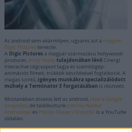
Az android sem akármilyen, ugyanis azt a
magyar
Digic Pictures
tervezte.
A
Digic Pictures
a magyar származású hollywoodi
producer,
Andy Vajna
tulajdonában lévő
Cinergi
Interactive cégcsoport tagja és számítógép-
animációs filmek, trükkök készítésével foglalkozik. A
magas szintű,
igényes munkákra specializálódott
műhely a Terminator 3 forgatásában
is résztvett.
Mostanában divatos lett az android,
lásd a Google
projektjét
, de találkoztunk
Johnnie Walker
Androiddal
és
Philips Shavers Robottal
is a YouTube
oldalán.