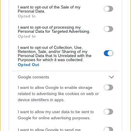
consent section.
I want to opt-out of the Sale of my
Personal Data.
Opted In
I want to opt-out of processing my
Personal Data for Targeted Advertising.
Opted In
I want to opt-out of Collection, Use,
Retention, Sale, and/or Sharing of my
Personal Data that Is Unrelated with the
A jelenlegi plakátokon, reklámokon látható kardos
Purposes for which it was collected.
hölgy
Michelle Lee, feketeöves kaszkadőr és
Opted Out
színésznő
, aki az ESET számára exkluzív
fotósorozatot készített.
Google consents
I want to allow Google to enable storage
A kizárólagosság egyébként valóban fontos, mert
related to advertising like cookies on web or
ezzel el lehet kerülni az olyan vicces, véletlen
device identifiers in apps.
eseteket, amikor két antivírus gyártó is, az ESET és a
Panda egyazon grafikai elemet vásárol meg az
I want to allow my user data to be sent to
interneten: példánkban az
ESET partner oldalán
és a
Google for online advertising purposes.
Panda nyitólapján
ugyanaz a kép van, csak tükrözve
:-)
I want to allow Google to send me