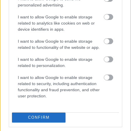
personalized advertising.
I want to allow Google to enable storage
related to analytics like cookies on web or
device identifiers in apps.
I want to allow Google to enable storage
related to functionality of the website or app.
I want to allow Google to enable storage
related to personalization.
I want to allow Google to enable storage
related to security, including authentication
Az új termékekkel kapcsolatos arculatváltás
functionality and fraud prevention, and other
Magyarországon várhatóan
user protection.
decemberben/januárban zajlik le.
CONFIRM
Címkék:
security
új
smart
verzió
android
arculat
nod32
eset