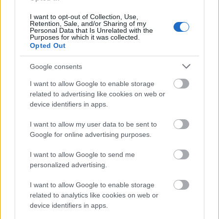
szeretjük :-)
I want to opt-out of Collection, Use,
Retention, Sale, and/or Sharing of my
Personal Data that Is Unrelated with the
Purposes for which it was collected.
Opted Out
Google consents
I want to allow Google to enable storage
related to advertising like cookies on web or
device identifiers in apps.
I want to allow my user data to be sent to
Google for online advertising purposes.
I want to allow Google to send me
personalized advertising.
Meg kell menteni Fantázia birodalmát, mielőtt
I want to allow Google to enable storage
bekebelezi azt a Storm Semmi - és ebben alighanem
related to analytics like cookies on web or
Sebastian komoly segítségre szorul...
device identifiers in apps.