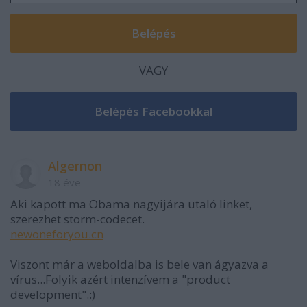
VAGY
Algernon
18 éve
Aki kapott ma Obama nagyijára utaló linket,
szerezhet storm-codecet.
newoneforyou.cn
Viszont már a weboldalba is bele van ágyazva a
vírus...Folyik azért intenzívem a "product
development".:)