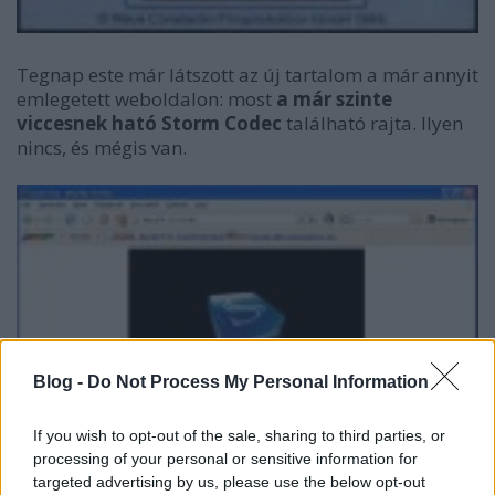
Tegnap este már látszott az új tartalom a már annyit
emlegetett weboldalon: most
a már szinte
viccesnek ható Storm Codec
található rajta. Ilyen
nincs, és mégis van.
Blog -
Do Not Process My Personal Information
If you wish to opt-out of the sale, sharing to third parties, or
processing of your personal or sensitive information for
targeted advertising by us, please use the below opt-out