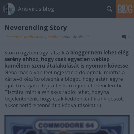
Antivírus blog
Neverending Story
Csizmazia Darab István [Rambo]
•
2008. április 09.
1
Storm ügyben úgy látszik
a blogger nem lehet elég
serény ahhoz, hogy csak egyetlen weblap
kaméleon-szerű átalakulását is nyomon kövesse
.
Néha már olyan feelingje van a dolognak, mintha a
kártevő készítő olvasná a blogot, hogy aztán egyre
újabb és újabb fejezetet karcoljon a történelembe.
Tisztára mint a Whiskys rabló: lehet, hogyha
bejelentenénk, hogy csak keddenként írunk postot,
akkor hétfőre tenné át a kódváltásokat ;-)