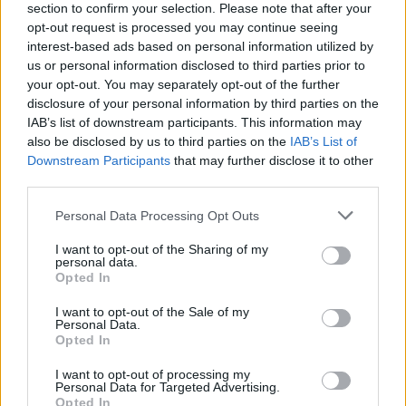
section to confirm your selection. Please note that after your
opt-out request is processed you may continue seeing
Azazhogy csak egy annak látszó tárgy, de
valójában
interest-based ads based on personal information utilized by
persze egy új Nuwar (Storm/Zhelatin) variáns
az,
us or personal information disclosed to third parties prior to
ami szeretne bejönni.
your opt-out. You may separately opt-out of the further
disclosure of your personal information by third parties on the
IAB’s list of downstream participants. This information may
also be disclosed by us to third parties on the
IAB’s List of
Downstream Participants
that may further disclose it to other
third parties.
Please note that this website/app uses one or more Google
Personal Data Processing Opt Outs
services and may gather and store information including but
not limited to your visit or usage behaviour. You may click to
I want to opt-out of the Sharing of my
personal data.
grant or deny consent to Google and its third-party tags to
Opted In
use your data for below specified purposes in below Google
consent section.
I want to opt-out of the Sale of my
Personal Data.
Opted In
I want to opt-out of processing my
Personal Data for Targeted Advertising.
A heurisztika szép, a heurisztika jó, a heurisztikát
Opted In