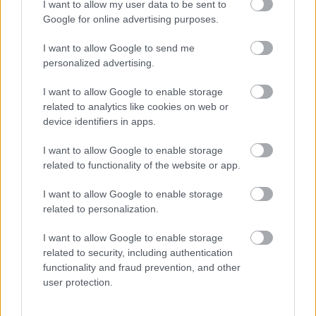
I want to allow my user data to be sent to
Google for online advertising purposes.
Abszolút filmszínház
I want to allow Google to send me
personalized advertising.
I want to allow Google to enable storage
related to analytics like cookies on web or
Futottak még helyett jelentős mennyiség
device identifiers in apps.
I want to allow Google to enable storage
related to functionality of the website or app.
Figyelem, a SharePoint mellett kérjük
vigyázzanak!
I want to allow Google to enable storage
related to personalization.
I want to allow Google to enable storage
related to security, including authentication
Szólj hozzá!
functionality and fraud prevention, and other
user protection.
A hozzászóláshoz be kell lépned!