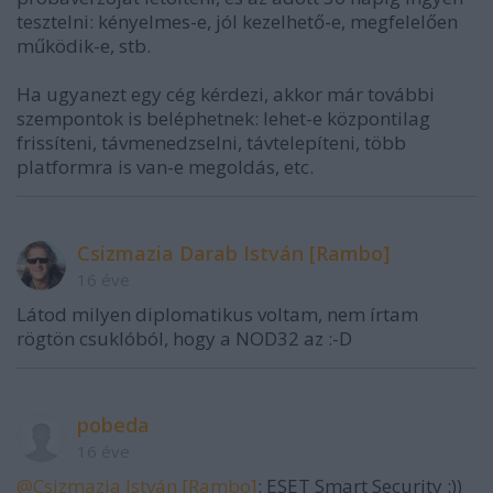
tesztelni: kényelmes-e, jól kezelhető-e, megfelelően
működik-e, stb.
Ha ugyanezt egy cég kérdezi, akkor már további
szempontok is beléphetnek: lehet-e központilag
frissíteni, távmenedzselni, távtelepíteni, több
platformra is van-e megoldás, etc.
Csizmazia Darab István [Rambo]
16 éve
Látod milyen diplomatikus voltam, nem írtam
rögtön csuklóból, hogy a NOD32 az :-D
pobeda
16 éve
@Csizmazia István [Rambo]
: ESET Smart Security :))