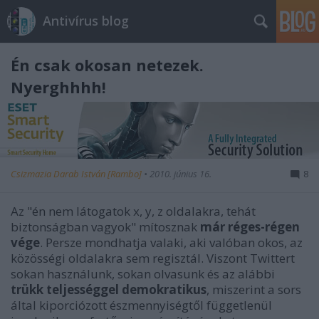
Antivírus blog
Én csak okosan netezek.
Nyerghhhh!
Csizmazia Darab István [Rambo]
•
2010. június 16.
8
Az "én nem látogatok x, y, z oldalakra, tehát
biztonságban vagyok" mítosznak
már réges-régen
vége
. Persze mondhatja valaki, aki valóban okos, az
közösségi oldalakra sem regisztál. Viszont Twittert
sokan használunk, sokan olvasunk és az alábbi
trükk teljességgel demokratikus
, miszerint a sors
által kiporciózott észmennyiségtől függetlenül