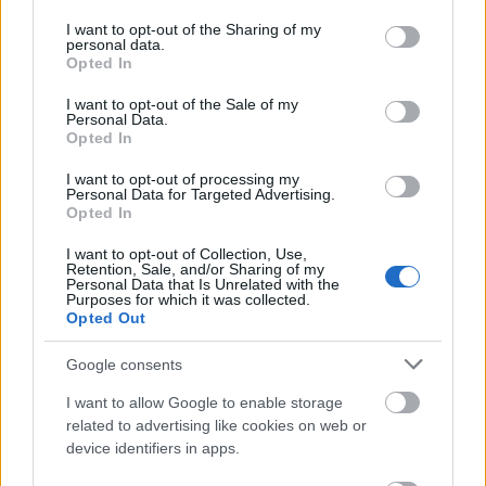
linkeket. Ha igen, akkor van akváriumunk ;-)
services and may gather and store information including but
not limited to your visit or usage behaviour. You may click to
I want to opt-out of the Sharing of my
personal data.
grant or deny consent to Google and its third-party tags to
Opted In
use your data for below specified purposes in below Google
consent section.
I want to opt-out of the Sale of my
Personal Data.
Címkék:
spam
javascript
twitter
kártevő
exploit
obfuscated
Opted In
I want to opt-out of processing my
Personal Data for Targeted Advertising.
Opted In
Ajánlott bejegyzések:
I want to opt-out of Collection, Use,
Retention, Sale, and/or Sharing of my
Personal Data that Is Unrelated with the
Purposes for which it was collected.
Mit mutat a friss kiberfenyegetettségi
Opted Out
jelentés?
Google consents
I want to allow Google to enable storage
related to advertising like cookies on web or
Túlhalászás
device identifiers in apps.