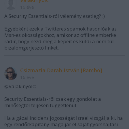
Valakinyolc
16 éve
A Security Essentials-ról vélemény esetleg? :)
Egyébként ezek a Twitteres spamok hasonlóak az
Msn-es okosságokhoz, amikor az offline emberke
rádír, hogy nézd meg a képeit és küldi a nem túl
bizalomgerjesztő linket.
Csizmazia Darab István [Rambo]
16 éve
@Valakinyolc:
Security Essentials-ről csak egy gondolat a
minőségtől teljesen függetlenül.
Ha a gázai incidens jogosságát Izrael vizsgálja ki, ha
egy rendőrkapitány maga jár el saját gyorshajtási