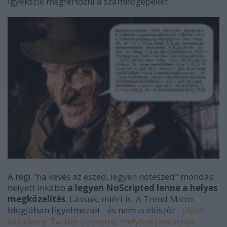
igyekszik megfertőzni a számítógépeket.
A régi "ha kevés az eszed, legyen noteszed" mondás
helyett inkább
a legyen NoScripted lenne a helyes
megközelítés
. Lássuk, miért is. A Trend Micro
blogjában figyelmeztet - és nem is először -
olyan
kártékony Twitter üzenetre, melynek Javascript