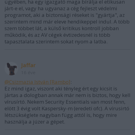
ügyében, ha egy igazgató maga bírálja el etikusan
járt-e el, vagy ha ugyanaz a cég fejleszt védelmi
programot, aki a biztonsági réseket is "gyártja", az
szerintem mind már eleve hendikeppel indul. A több
szem többet lát, a külső kritikus kontroll jobban
működik, és az AV cégek évtizedesnél is több
tapasztalata szerintem sokat nyom a latba.
Jaffar
16 éve
@Csizmazia István [Rambo]
:
Ez mind igaz, viszont aki tényleg ért egy kicsit is
jártas a dologban annak már nem is biztos, hogy kell
vírusírtó. Nekem Security Essentials van most fenn,
elött 3 évig volt Kaspersky-m (eredeti ofc). A vírusirtó
létszükséglete nagyban függ attól is, hogy mire
használja a júzer a gépet.