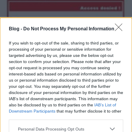
Blog -
Do Not Process My Personal Information
If you wish to opt-out of the sale, sharing to third parties, or
processing of your personal or sensitive information for
targeted advertising by us, please use the below opt-out
section to confirm your selection. Please note that after your
opt-out request is processed you may continue seeing
interest-based ads based on personal information utilized by
us or personal information disclosed to third parties prior to
your opt-out. You may separately opt-out of the further
disclosure of your personal information by third parties on the
IAB’s list of downstream participants. This information may
also be disclosed by us to third parties on the
IAB’s List of
Védelmünk érdekében a
biztonságos böngésző
Downstream Participants
that may further disclose it to other
környezet mellett
érdemes lehet azt is ellenőrizni,
third parties.
beállítani, tesztelni, hogy a vírusvédelmi
programunk valóban blokkolja-e az ilyen kártékony
Please note that this website/app uses one or more Google
Personal Data Processing Opt Outs