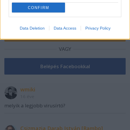
CONFIRM
Data Deletion
Data Access
Privacy Policy
VAGY
wmiki
16 éve
melyik a legjobb virusírtó?
Csizmazia Darab István [Rambo]