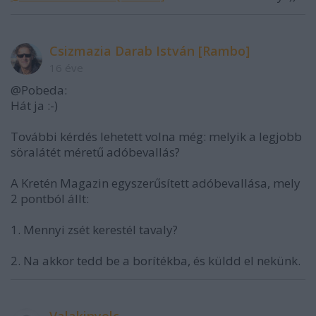
Csizmazia Darab István [Rambo]
16 éve
@Pobeda:
Hát ja :-)
További kérdés lehetett volna még: melyik a legjobb
söralátét méretű adóbevallás?
A Kretén Magazin egyszerűsített adóbevallása, mely
2 pontból állt:
1. Mennyi zsét kerestél tavaly?
2. Na akkor tedd be a borítékba, és küldd el nekünk.