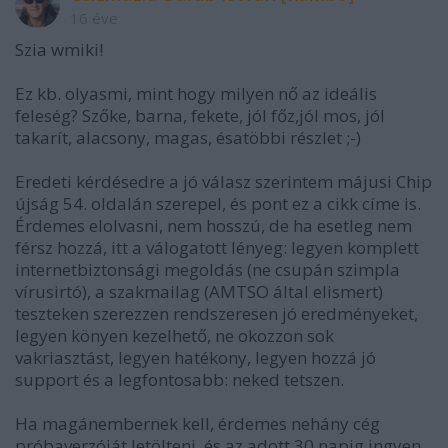
16 éve
Szia wmiki!
Ez kb. olyasmi, mint hogy milyen nő az ideális
feleség? Szőke, barna, fekete, jól főz,jól mos, jól
takarít, alacsony, magas, ésatöbbi részlet ;-)
Eredeti kérdésedre a jó válasz szerintem májusi Chip
újság 54. oldalán szerepel, és pont ez a cikk címe is.
Érdemes elolvasni, nem hosszú, de ha esetleg nem
férsz hozzá, itt a válogatott lényeg: legyen komplett
internetbiztonsági megoldás (ne csupán szimpla
vírusirtó), a szakmailag (AMTSO által elismert)
teszteken szerezzen rendszeresen jó eredményeket,
legyen könyen kezelhető, ne okozzon sok
vakriasztást, legyen hatékony, legyen hozzá jó
support és a legfontosabb: neked tetszen.
Ha magánembernek kell, érdemes nehány cég
próbaverzóját letölteni, és az adott 30 napig ingyen