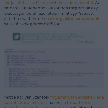
kódja lefutva kártékony weboldalakra továbbít
. Az
emberek általában sokkal jobban megbíznak egy
közösségen belüli üzenetben, mint egy "szedett-
vedett" emailben, de
erre még akkor sincs okunk
,
ha az látszólag ismerőstől jött.
Persze az ilyen üzenetek
folyamatosan érkeznek, és a
korábbi Gazai incidens
na meg
a futball VB is
megadta-megadja az apropót
és az alkalmat hozzá.