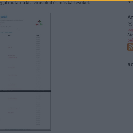
Ni
gal mutatná ki a vírusokat és más kártevőket.
A
RS
be
At
be
a