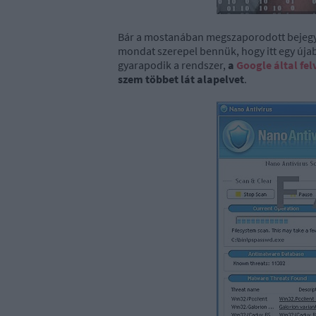
Bár a mostanában megszaporodott bejegy
mondat szerepel bennük, hogy itt egy új
gyarapodik a rendszer,
a
Google által fel
szem többet lát alapelvet
.