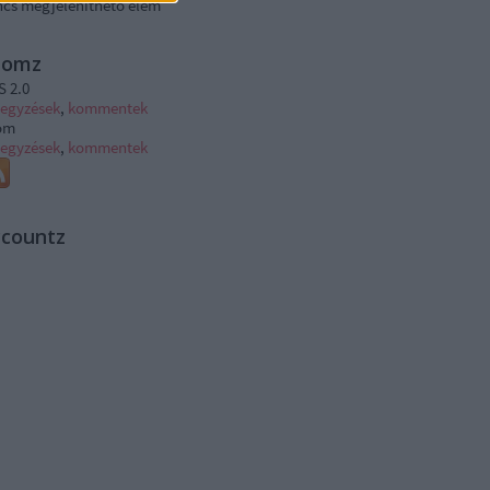
ncs megjeleníthető elem
tomz
S 2.0
jegyzések
,
kommentek
om
jegyzések
,
kommentek
ccountz