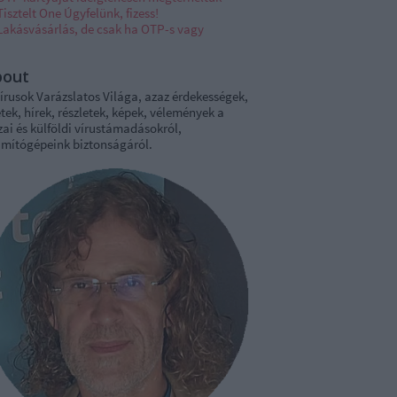
Tisztelt One Úgyfelünk, fizess!
Lakásvásárlás, de csak ha OTP-s vagy
bout
írusok Varázslatos Világa, azaz érdekességek,
tek, hírek, részletek, képek, vélemények a
ai és külföldi vírustámadásokról,
ámítógépeink biztonságáról.