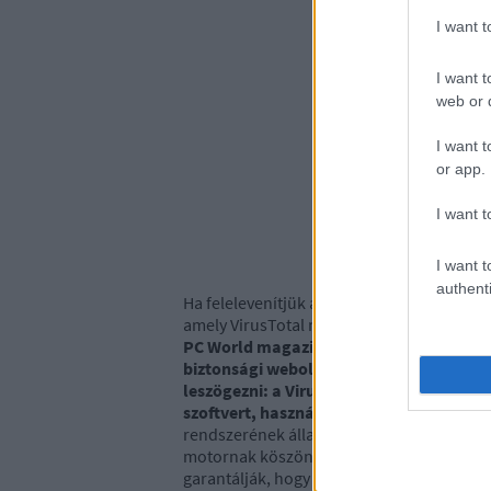
I want 
I want t
web or d
I want t
or app.
I want t
I want t
authenti
Ha felelevenítjük a kezdeteket, eredetile
amely VirusTotal néven már évek óta kínálj
PC World magazin a "2007. év 100 legjo
biztonsági weboldalak kategóriában.
A 
leszögezni: a VirusTotal nem helyettesít
szoftvert, használatával csak egy kivál
rendszerének állandó vírusvédelmére a mó
motornak köszönhetően a felismerési ar
garantálják, hogy egy adott állomány valób