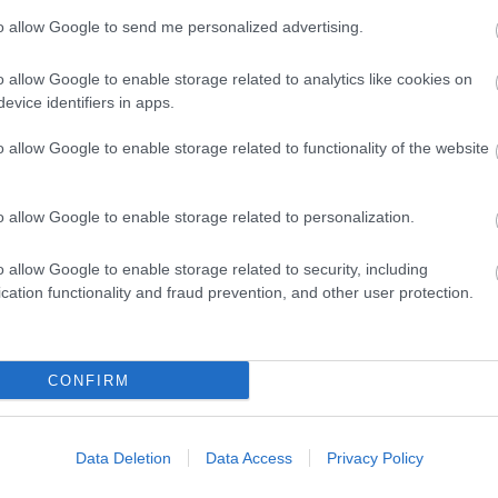
VV
to allow Google to send me personalized advertising.
VV
VV
VV
o allow Google to enable storage related to analytics like cookies on
VV
evice identifiers in apps.
VV
VV
o allow Google to enable storage related to functionality of the website
VV
VV
VV
o allow Google to enable storage related to personalization.
VV
VV
VV
o allow Google to enable storage related to security, including
VV
cation functionality and fraud prevention, and other user protection.
VV
g egy spanyol weboldal volt ez a Hispasec gondozásában,
VV
a ezt a lehetőséget a felhasználók millióinak.
Az amerikai
VV
bb terméke" díjat adományozta a VirusTotalnak a
VV
weboldal készítői
igen helyesen fontosnak tartották
VV
CONFIRM
heti a számítógépre telepített egyedi vírusvédelmi
VV
asztott állományt vizsgálhatunk
. A felhasználó
VV
dszer nem alkalmas. Bár a több, különféle víruskereső
Data Deletion
Data Access
Privacy Policy
ány kiemelkedő, ezek az eredmények együttesen sem
b
an ártalmatlan. Pillanatnyilag nem létezik olyan technikai