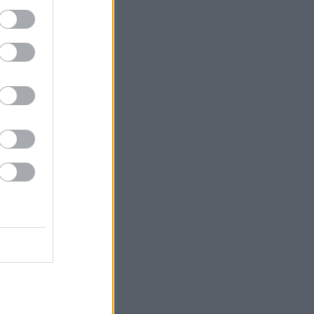
V 20.
V 21.
V 22.
V 23.
V 24.
V 25.
V 26.
V 27.
V 28.
V 29.
V 30.
V 31.
V 32.
V 33.
V 34.
V 35.
V 36.
V 37.
V 38.
V 39.
V 40.
iztonság