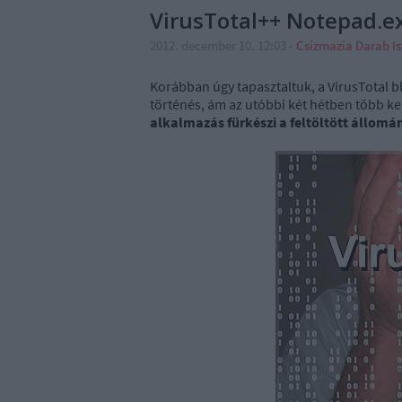
VirusTotal++ Notepad.ex
2012. december 10. 12:03
-
Csizmazia Darab I
Korábban úgy tapasztaltuk, a VirusTotal b
történés, ám az utóbbi két hétben több ke
alkalmazás fürkészi a feltöltött állomán