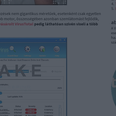
zések nem gigantikus méretűek, esetenként csak egyetlen
abb motor, összességében azonban szemlátomást fejlődik,
a
vásárolt VirusTotal
pedig láthatóan szívén viseli a több
A V
ese
haz
sz