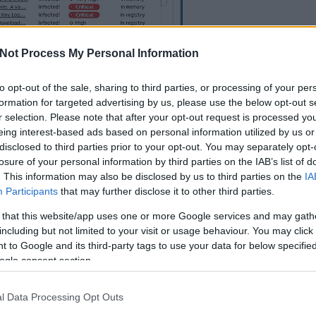
Not Process My Personal Information
Cs
ta
Si
to opt-out of the sale, sharing to third parties, or processing of your per
ABS egy 2009-ben alapított indiai biztonsági szakértő cég,
kép
formation for targeted advertising by us, please use the below opt-out s
nyegetések ellen kínál megoldást URL scannere segítségével
.
Töl
t
r selection. Please note that after your opt-out request is processed y
az egyetlen olyan a frissen csatlakozottak csapatában,
aliforniai székhelyű cég 2005 óta
kínálja különféle
eing interest-based ads based on personal information utilized by us or
r kevesebbet hallhattunk,
egy oroszországi cég termékéről
disclosed to third parties prior to your opt-out. You may separately opt-
B
svédelemmel olyan helyi versenytársak mellett, mint a
losure of your personal information by third parties on the IAB’s list of
Ni
. Web. Érdemes megjegyezni, hogy
a hamis antivíruskészítők
. This information may also be disclosed by us to third parties on the
IA
ramot
, ám
a VirusTotalos cég nem azonos a csalókkal
.
Participants
that may further disclose it to other third parties.
r
 that this website/app uses one or more Google services and may gath
Ra
including but not limited to your visit or usage behaviour. You may click 
 to Google and its third-party tags to use your data for below specifi
ot
ogle consent section.
Ap
De
l Data Processing Opt Outs
In
Irá