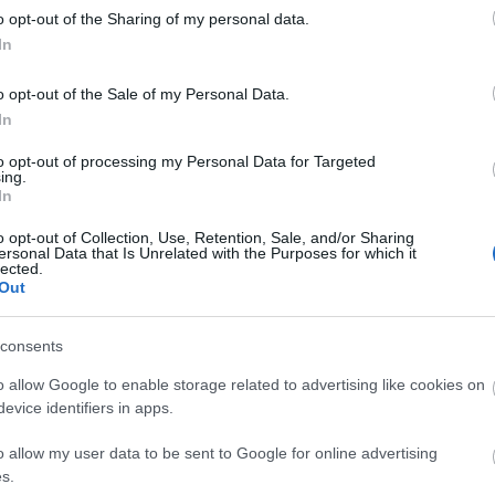
Ju
o opt-out of the Sharing of my personal data.
Ko
In
Pi
o opt-out of the Sale of my Personal Data.
pc
In
A V
VV
to opt-out of processing my Personal Data for Targeted
VV
ing.
VV
In
VV
VV
o opt-out of Collection, Use, Retention, Sale, and/or Sharing
ersonal Data that Is Unrelated with the Purposes for which it
VV
lected.
VV
Out
VV
VV
llenőrzésben jeleskedik
, és
2010 óta több, mint 21 ezer
VV
consents
VV
s listázta
. Amikor a VirusTotal oldalon
egy linket
VV
l rendelkezésünkre
, hogy a különféle URL szkennerek
o allow Google to enable storage related to advertising like cookies on
VV
enleg összesen 31 különböző program eredményére
evice identifiers in apps.
VV
híresebb megoldásokkal, mint a külön
VV
Tank vagy a botnetes linkeket kutató ZeusTracker.
VV
o allow my user data to be sent to Google for online advertising
VV
s.
VV