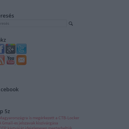
eresés
nkz
acebook
p 5z
Magyarországra is megérkezett a CTB-Locker
A Gmail-es jelszavak kiszivárgása
OTP kártyáját ideiglenesen megterheltük