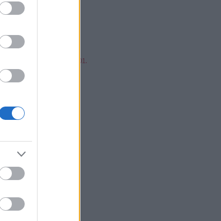
mp ESP, jump!
ren Balázs
ntér Zsolt @Mp3Pintyo
w cikkz
írusok Varázslatos Világa 01.
V 02.
V 03.
V 04.
V 05.
V 06.
V 07.
V 08.
V 09.
V 10.
V 11.
V 12.
V 13.
V 14.
V 15.
V 16.
V 17.
V 18.
V 19.