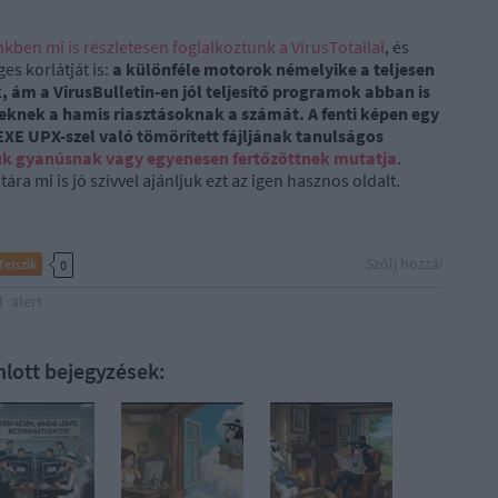
nkben mi is részletesen foglalkoztunk a VirusTotallal
, és
es korlátját is:
a különféle motorok némelyike a teljesen
 ám a VirusBulletin-en jól teljesítő programok abban is
zeknek a hamis riasztásoknak a számát. A fenti képen egy
XE UPX-szel való tömörített fájljának tanulságos
uk gyanúsnak vagy egyenesen fertőzöttnek mutatja
.
a mi is jó szívvel ajánljuk ezt az igen hasznos oldalt.
Szólj hozzá!
Tetszik
0
l
alert
nlott bejegyzések: