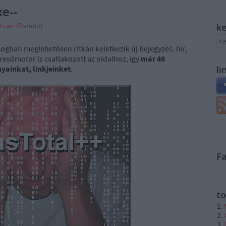
e--
stván [Rambo]
k
logban meglehetősen ritkán keletkezik új bejegyzés, hír,
resőmotor is csatlakozott az oldalhoz, így
már 46
yainkat, linkjeinket
.
li
F
to