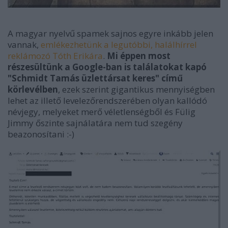
A magyar nyelvű spamek sajnos egyre inkább jelen
vannak,
emlékezhetünk a legutóbbi, halálhírrel
reklámozó Tóth Erikára
.
Mi éppen most
részesültünk a Google-ban is találatokat kapó
"Schmidt Tamás üzlettársat keres" című
körlevélben
, ezek szerint gigantikus mennyiségben
lehet az illető levelezőrendszerében olyan kallódó
névjegy, melyeket merő véletlenségből és Fülig
Jimmy őszinte sajnálatára nem tud szegény
beazonosítani :-)