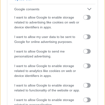
Google consents
I want to allow Google to enable storage
related to advertising like cookies on web or
device identifiers in apps.
I want to allow my user data to be sent to
Aminél még jobban
kilóg a lóláb, ha észrevesszük
,
Google for online advertising purposes.
mások is kaptak szép számmal ebből a tömegesen
kiküldött körlevélből. Aminél
nem erősíti a bizalmi
I want to allow Google to send me
indexet az sem
, hogy
különféle változatos e-mail
personalized advertising.
címekről, és akár többszörösen is érkeznek ezek
.
I want to allow Google to enable storage
related to analytics like cookies on web or
device identifiers in apps.
I want to allow Google to enable storage
related to functionality of the website or app.
I want to allow Google to enable storage
related to personalization.