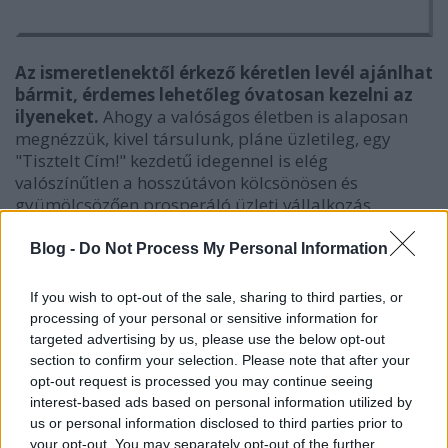
Az ismeretlenektől érkező kéretlen levél ajánlhat
bármit, érdemes lehetőleg óvatosan kezelni az
ilyeneket.
Ahogy a valóságos életben is alaposan
megnézzük, kivel társulunk, pláne üzletileg, egy
"Tisztelt Cím!" kezdetű idegennel is elég
valószínűtlen a hosszútávon kölcsönösen és
gyümölcsözően prosperáló üzleti vállalkozás.
Blog -
Do Not Process My Personal Information
If you wish to opt-out of the sale, sharing to third parties, or
processing of your personal or sensitive information for
targeted advertising by us, please use the below opt-out
section to confirm your selection. Please note that after your
opt-out request is processed you may continue seeing
interest-based ads based on personal information utilized by
us or personal information disclosed to third parties prior to
your opt-out. You may separately opt-out of the further