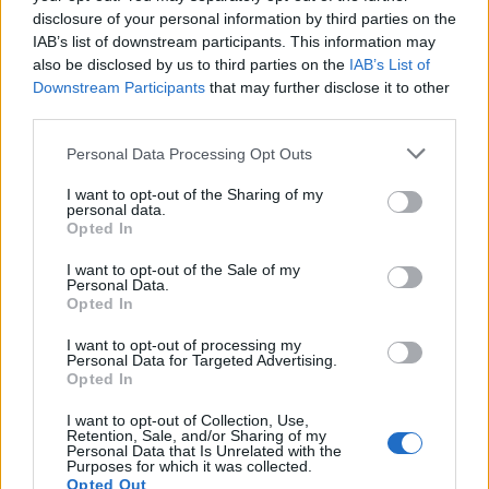
disclosure of your personal information by third parties on the
IAB’s list of downstream participants. This information may
also be disclosed by us to third parties on the
IAB’s List of
Downstream Participants
that may further disclose it to other
third parties.
Please note that this website/app uses one or more Google
Personal Data Processing Opt Outs
services and may gather and store information including but
not limited to your visit or usage behaviour. You may click to
I want to opt-out of the Sharing of my
personal data.
grant or deny consent to Google and its third-party tags to
Opted In
use your data for below specified purposes in below Google
consent section.
I want to opt-out of the Sale of my
Personal Data.
Opted In
I want to opt-out of processing my
Personal Data for Targeted Advertising.
Opted In
I want to opt-out of Collection, Use,
Retention, Sale, and/or Sharing of my
Personal Data that Is Unrelated with the
Purposes for which it was collected.
Opted Out