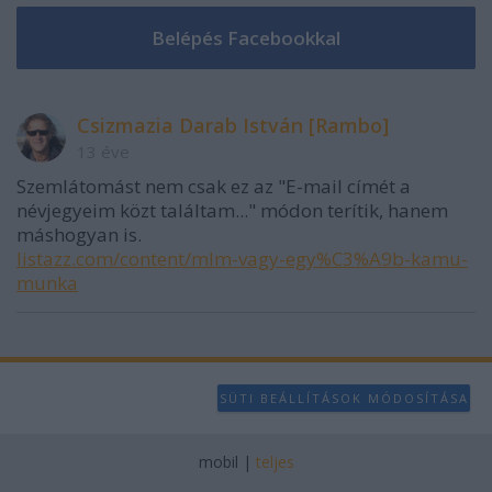
Csizmazia Darab István [Rambo]
13 éve
Szemlátomást nem csak ez az "E-mail címét a
névjegyeim közt találtam..." módon terítik, hanem
máshogyan is.
listazz.com/content/mlm-vagy-egy%C3%A9b-kamu-
munka
SÜTI BEÁLLÍTÁSOK MÓDOSÍTÁSA
mobil
|
teljes