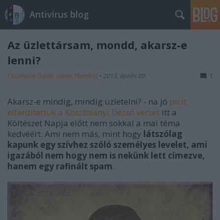
Antivírus blog
Az üzlettársam, mondd, akarsz-e
lenni?
Csizmazia Darab István [Rambo]
•
2013. április 09.
1
Akarsz-e mindig, mindig üzletelni? - na jó
picit
elferdítettük a Kosztolányi Dezső verset
itt a
Költészet Napja előtt nem sokkal a mai téma
kedvéért. Ami nem más, mint hogy
látszólag
kapunk egy szívhez szóló személyes levelet, ami
igazából nem hogy nem is nekünk lett címezve,
hanem egy rafinált spam
.