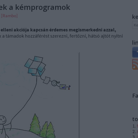
dtek a kémprogramok
n [Rambo]
k
s elleni akciója kapcsán érdemes megismerkedni azzal,
 a támadok hozzáférést szerezni, fertőzni, hátsó ajtót nyitni
li
F
to