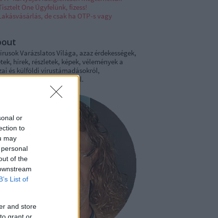
Tisztelt One Úgyfelünk, fizess!
Lakásvásárlás, de csak ha OTP-s vagy
bout
írusok Varázslatos Világa, azaz érdekességek,
tek, hírek, részletek, képek, vélemények a
ai és külföldi vírustámadásokról,
ámítógépeink biztonságáról.
sonal or
ection to
ou may
 personal
out of the
 downstream
B’s List of
er and store
to grant or