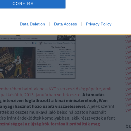
CONFIRM
lyamatban lévő célzott támadást sikerült leleplezni, az a
VV
gek biztonsági szakemberei felveszik egymással a
VV
VV
uális veszélyre, és a szükséges ellenlépésekre.
VV
Data Deletion
Data Access
Privacy Policy
VV
VV
VV
VV
VV
VV
VV
VV
VV
VV
VV
VV
emberében hatoltak be a NYT szerkesztőség gépeire, amit
VV
pal később, 2013. januárban vettek észre
.
A támadás
VV
VV
g intenzíven foglalkozott a kínai miniszterelnök, Wen
VV
anyagi hasznot hozó üzleti visszaéléseivel
. A jelek szerint
VV
ették az összes munkavállaló belső hálózaton használt
író iránt érdeklődtek komolyabban, akik részt vettek a fent
színűséggel az újságírók forrásait próbálták meg
b