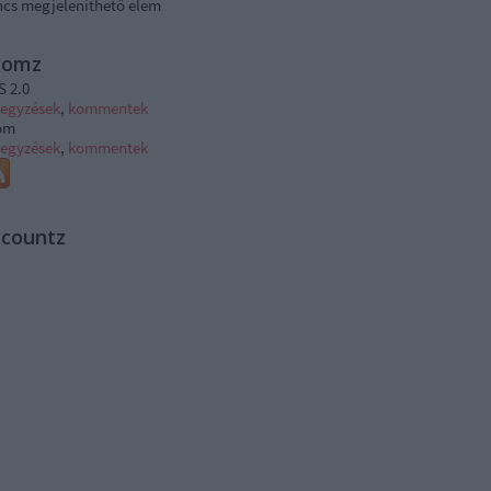
ncs megjeleníthető elem
tomz
S 2.0
jegyzések
,
kommentek
om
jegyzések
,
kommentek
ccountz