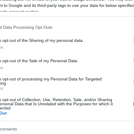
 to Google and its third-party tags to use your data for below specifi
ogle consent section.
Cs
l Data Processing Opt Outs
ta
Si
o opt-out of the Sharing of my personal data.
kép
Töl
In
o opt-out of the Sale of my Personal Data.
B
latba lépett a támadók által létrehozott rosszindulatú
In
Ni
 vezérlő (C&C) szerver IP címét, a megfelelő
ket töltött le, illetve parancsokat fogadott
, vagyis
to opt-out of processing my Personal Data for Targeted
t lehetett venni az uralmat a szerkesztőségi gépek felett.
ing.
r
In
nképpen bármi lehet, mi is számoltunk be korábban olyan
Ra
k számító technikákról, mint a Twitter posztok, vagy
o opt-out of Collection, Use, Retention, Sale, and/or Sharing
vernote accountok
segítségével történő botnetes
ersonal Data that Is Unrelated with the Purposes for which it
ot
lected.
Out
Ap
De
In
consents
Irá