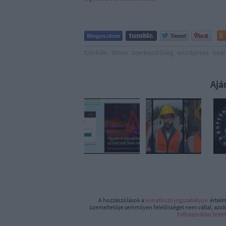
Címkék:
times
szerkesztőség
wordpress
new
Ajá
A hozzászólások a
vonatkozó jogszabályok
értelm
üzemeltetője semmilyen felelősséget nem vállal, azoka
Felhasználási felté