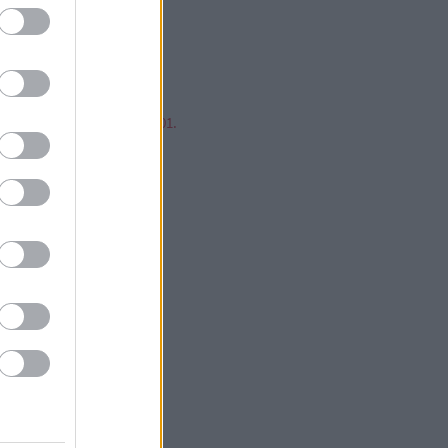
mp ESP, jump!
ren Balázs
ntér Zsolt @Mp3Pintyo
w cikkz
írusok Varázslatos Világa 01.
V 02.
V 03.
V 04.
V 05.
V 06.
V 07.
V 08.
V 09.
V 10.
V 11.
V 12.
V 13.
V 14.
V 15.
V 16.
V 17.
V 18.
V 19.