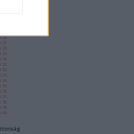
V 20.
V 21.
V 22.
V 23.
V 24.
V 25.
V 26.
V 27.
V 28.
V 29.
V 30.
V 31.
V 32.
V 33.
V 34.
V 35.
V 36.
V 37.
V 38.
V 39.
V 40.
iztonság