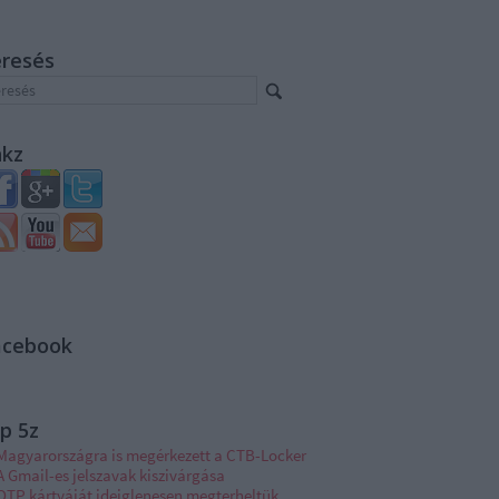
eresés
nkz
acebook
p 5z
Magyarországra is megérkezett a CTB-Locker
A Gmail-es jelszavak kiszivárgása
OTP kártyáját ideiglenesen megterheltük