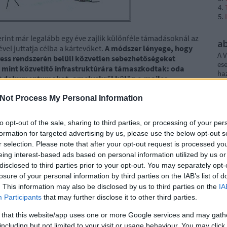
erint már legalább egy éve zajlik különféle támadásoknál az
a
el juttatja célba a kártevőket.
A módszer lényege, hogy
A V
s rendszerén belüli közvetlen sebezhetőségeket
ese
 mint közvetítő infrastruktúrára támaszkodtak: oda
haz
rált dokumentumokat, amelyekről külön e-mailes
sz
toknak
. A Dropboxba feltöltött .ZIP fájlnak álcázott
umentumnak látszó állományt tartalmazott, amely
Not Process My Personal Information
, kattintás után ez aztán telepítette is a hátsóajtót az adott
kban már többször is foglalkoztunk az "Ismert fájl
to opt-out of the sale, sharing to third parties, or processing of your per
 alapértelmezetten rejtett opció feloldásával, de hiába
formation for targeted advertising by us, please use the below opt-out s
őknek - például 2000-ben a Loveletter
-
miért botorság nem
r selection. Please note that after your opt-out request is processed y
állás sajnos az újabb Windows változatokban azóta is
eing interest-based ads based on personal information utilized by us or
disclosed to third parties prior to your opt-out. You may separately opt-
losure of your personal information by third parties on the IAB’s list of
. This information may also be disclosed by us to third parties on the
IA
Participants
that may further disclose it to other third parties.
 that this website/app uses one or more Google services and may gath
including but not limited to your visit or usage behaviour. You may click 