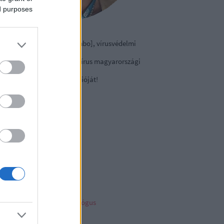
ed purposes
izmazia-Darab István [Rambo], vírusvédelmi
nácsadó
contact Kft., a NOD32 antivírus magyarországi
viselete.
tse le a
vírusirtó
próbaverzióját!
sky
ncs megjeleníthető elem
ambo archiv
mbo archívum
her linkz
pleblog
liága Éva gyermekpszichológus
telligens vagyonvédelem
ny a tech