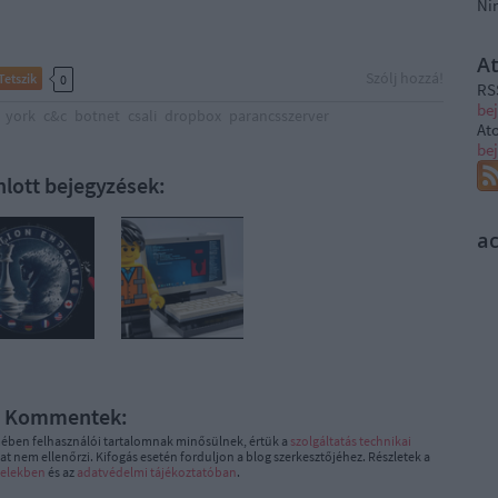
Ni
A
Szólj hozzá!
Tetszik
0
RS
be
york
c&c
botnet
csali
dropbox
parancsszerver
At
be
nlott bejegyzések:
a
Kommentek:
ében felhasználói tartalomnak minősülnek, értük a
szolgáltatás technikai
t nem ellenőrzi. Kifogás esetén forduljon a blog szerkesztőjéhez. Részletek a
telekben
és az
adatvédelmi tájékoztatóban
.