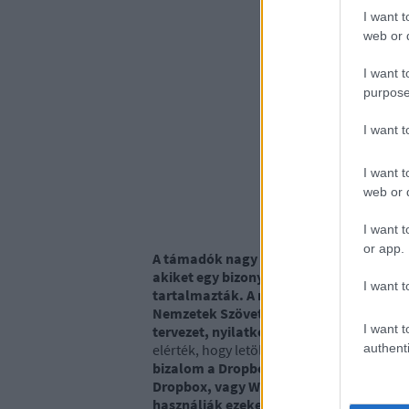
I want t
web or d
I want t
purpose
I want 
I want t
web or d
I want t
or app.
A támadók nagy számú magánszemélynek
akiket egy bizonyos szakmai téma érdeke
I want t
tartalmazták. A megfelelően kiválasztot
Nemzetek Szövetsége) és az USA között
I want t
tervezet, nyilatkozat volt, amely sikeres
elérték, hogy letöltsenek és kattintsanak is
authenti
bizalom a Dropbox irányába, ezért a cége
Dropbox, vagy Wordpress alapú oldalak 
használják ezeket
, így egy-egy kártékony