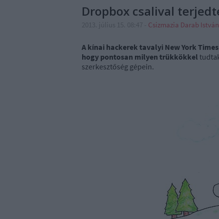
Dropbox csalival terje
2013. július 15. 08:47
-
Csizmazia Darab Istvá
A kínai hackerek tavalyi New York Time
hogy pontosan milyen trükkökkel
tudtak
szerkesztőség gépein.