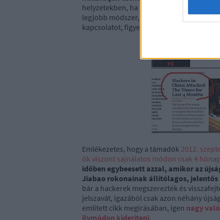
helyzetekben, ha már valahol egy éppen fo
legjobb módszer, ha a hasonló profilú cé
kapcsolatot, figyelmeztetik egymást az akt
Emlékezetes, hogy a támadók
2012. szept
ők viszont sajnálatos módon csak 4 hónap
időben egybeesett azzal, amikor az újsá
Jiabao rokonainak állítólagos, jelentős 
bár a hackerek megszerezték és visszafejt
jelszavát, igazából csak azon néhány újság
említett cikk megírásában, igen
nagy való
ilymódon kideríteni
.