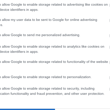
Ju
o allow Google to enable storage related to advertising like cookies on
Ko
evice identifiers in apps.
Pi
o allow my user data to be sent to Google for online advertising
pc
s.
A V
VV
to allow Google to send me personalized advertising.
VV
VV
o allow Google to enable storage related to analytics like cookies on
VV
evice identifiers in apps.
VV
VV
VV
o allow Google to enable storage related to functionality of the website
VV
 és ügynökségnek küldték szét azokat az e-maileket,
VV
lhetett, és ezt a bizonyos rosszindulatú hivatkozást
VV
o allow Google to enable storage related to personalization.
VV
t csali téma esetünkben az ASEAN (Délkelet-ázsiai
VV
i kereskedelmi kapcsolatokkal kapcsolatos egyezmény
VV
o allow Google to enable storage related to security, including
en fel is keltette a kiszemelt célpontok érdeklődését
, és
VV
. Nyilván az is belejátszik, hogy van egyfajta
cation functionality and fraud prevention, and other user protection.
kialakult
VV
k, vállalatok alaphelyzetben nem teszik tiltólistára a
VV
elérését, hiszen sok esetben maguk is aktívan
VV
 oldal esetenként radar alatt maradhat egy ideig. Hasonló
VV