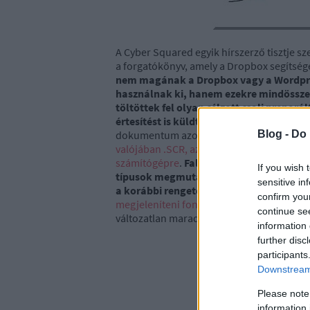
A Cyber Squared egyik hírszerző tisztje sz
a forgatókönyv, amely a Dropbox segítségév
nem magának a Dropbox vagy a Wordpres
használnak ki, hanem ezekre mindössze
töltöttek fel olyan célzott csali prepa
értesítést is küldtek a kiszemelt áldoza
dokumentum azonban egy
olyan PDF dok
Blog -
Do 
valójában .SCR, azaz végrehajtható fájl volt
számítógépre
.
Falra hányt borsó rovatun
If you wish 
típusok megmutatása" című idióta módon
sensitive in
a korábbi rengeteg intő példa a fejleszt
confirm you
megjeleníteni fontos részleteket
, a hozzá
continue se
változatlan maradt :-(
information 
further disc
participants
Downstream 
Please note
information 