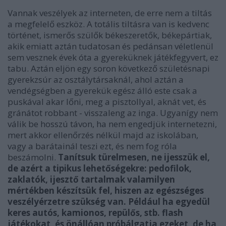
Vannak veszélyek az interneten, de erre nem a tiltás
a megfelelő eszköz. A totális tiltásra van is kedvenc
történet, ismerős szülők békeszeretők, békepártiak,
akik emiatt aztán tudatosan és pedánsan véletlenül
sem vesznek évek óta a gyereküknek játékfegyvert, ez
tabu. Aztán eljön egy soron következő születésnapi
gyerekzsúr az osztálytársaknál, ahol aztán a
vendégségben a gyerekük egész álló este csak a
puskával akar lőni, meg a pisztollyal, aknát vet, és
gránátot robbant - visszaleng az inga. Ugyanígy nem
válik be hosszú távon, ha nem engedjük internetezni,
mert akkor ellenőrzés nélkül majd az iskolában,
vagy a barátainál teszi ezt, és nem fog róla
beszámolni.
Tanítsuk türelmesen, ne ijesszük el,
de azért a tipikus lehetőségekre: pedofilok,
zaklatók, ijesztő tartalmak valamilyen
mértékben készítsük fel, hiszen az egészséges
veszélyérzetre szükség van. Például ha egyedül
keres autós, kamionos, repülős, stb. flash
játékokat, és önállóan próbálgatja ezeket, de ha