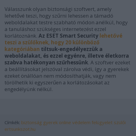
Válasszunk olyan biztonsági szoftvert, amely
lehetővé teszi, hogy szűrni lehessen a támadó
weboldalakat testre szabható módon anélkül, hogy
a tanuláshoz szükséges internetezést ezzel
korlátoznánk.
Az ESET Smart Security
lehetővé
teszi a szülőknek, hogy 20 különböző
kategóriában
tiltsuk-engedélyezzük a
weboldalakat, és ezzel egyénre, illetve életkorra
szabva hatékonyan szűrhessünk
. A szoftver ezeket
a beállításokat jelszóval zárolva védi, így a gyerekek
ezeket önállóan nem módosíthatják, vagy nem
törölhetik ki egyszerűen a korlátozásokat az
engedélyünk nélkül.
Címkék:
biztonság
gyerek
online
védelem
felügyelet
szülői
ertsunkszot.hu