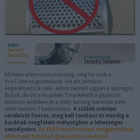
Minden ellen nincs orvosság, elég ha csak a
YouTube-ra gondolunk. Ha ezt például
engedélyezzük neki, akkor nézheti ugyan a Spongya
Bobot, de ott a Hupikék Törpikéktől a gépkocsi
feltörési leckéken át a mély torokig bármibe bele
lehet botlani 3 kattintással.
A szülők szerepe
rendkívül fontos, meg kell tanítani őt mindig a
korának megfelelő mélységben a lehetséges
veszélyekre.
Az ESET munkatársai megpróbáltak
ehhez pár hasznos gyakorlati tanácsot