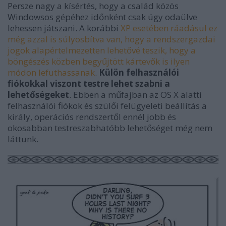
Persze nagy a kísértés, hogy a család közös
Windowsos gépéhez időnként csak úgy odaülve
lehessen játszani. A korábbi
XP esetében ráadásul ez
még azzal is súlyosbítva van, hogy a rendszergazdai
jogok alapértelmezetten lehetővé teszik, hogy a
böngészés közben begyűjtött kártevők is ilyen
módon lefuthassanak
.
Külön felhasználói
fiókokkal viszont testre lehet szabni a
lehetőségeket
. Ebben a műfajban az OS X alatti
felhasználói fiókok és szülői felügyeleti beállítás a
király, operációs rendszertől ennél jobb és
okosabban testreszabhatóbb lehetőséget még nem
láttunk.