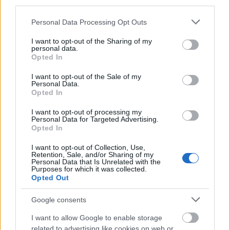
megbeszélik a szülőkkel a problémás szituációkat.
third parties.
Szerencsére ebben vannak biztató jelek is, például
a
Please note that this website/app uses one or more Google
Personal Data Processing Opt Outs
tinédzserek 41%-a kér tanácsot a szüleitől privát
services and may gather and store information including but
szférájának védelmére
. Legyünk olyan szülők,
not limited to your visit or usage behaviour. You may click to
I want to opt-out of the Sharing of my
akiktől érdemes kérdezni, és mi is tanuljunk
personal data.
grant or deny consent to Google and its third-party tags to
folyamatosan, mik a tipikus problémák, mik
Opted In
use your data for below specified purposes in below Google
lehetnek a megoldások.
consent section.
I want to opt-out of the Sale of my
Personal Data.
Opted In
I want to opt-out of processing my
Personal Data for Targeted Advertising.
Opted In
I want to opt-out of Collection, Use,
Retention, Sale, and/or Sharing of my
Personal Data that Is Unrelated with the
Purposes for which it was collected.
Opted Out
Google consents
I want to allow Google to enable storage
related to advertising like cookies on web or