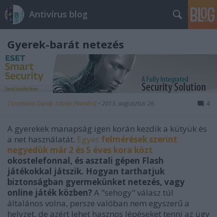
Antivírus blog
Gyerek-barát netezés
Csizmazia Darab István [Rambo]
•
2013. augusztus 26.
4
A gyerekek manapság igen korán kezdik a kütyük és
a net használatát.
Egyes
felmérések szerint
negyedük már 2 és 5 éves kora közt
okostelefonnal, és asztali gépen Flash
játékokkal játszik.
Hogyan tarthatjuk
biztonságban gyermekünket netezés, vagy
online játék közben?
A "sehogy" válasz túl
általános volna, persze valóban nem egyszerű a
helyzet, de azért lehet hasznos lépéseket tenni az ügy