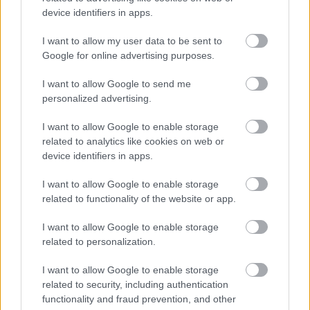
device identifiers in apps.
I want to allow my user data to be sent to
Google for online advertising purposes.
Ismerjük meg a korlátozásokat végző
lehetőségeket
I want to allow Google to send me
personalized advertising.
Mindannyian olvastunk már
rémtörténeteket arról,
hogy időnként a gyereknek elárult jelszó miatt az
I want to allow Google to enable storage
horror összegben vásárolt az eredetileg ingyenes
related to analytics like cookies on web or
okostelefonos játékon belül fizetős
device identifiers in apps.
játékkiegészítőket
. A címlapos sztorikban "a szülő
I want to allow Google to enable storage
beperli az Apple-t" szalagcím inkább szánalmas,
related to functionality of the website or app.
mint követendő.
Felelős szülőként nekünk illik a
jelszót nem elárulni, a szükséges
I want to allow Google to enable storage
képernyőzárolásokat beállítani, illetve a
related to personalization.
játékokon belüli vásárlási lehetőségeket letiltani
iPhone, iPod, iPad, és egyéb kütyükön, így
I want to allow Google to enable storage
elkerülhetjük a "számlasokkot"
. Amiben viszont
related to security, including authentication
mégis jogosan háboroghatnak a szülők, hogy ennek
functionality and fraud prevention, and other
alapértelmezett állapota miért az engedélyezett. A