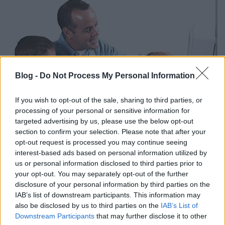
Blog -
Do Not Process My Personal Information
If you wish to opt-out of the sale, sharing to third parties, or
processing of your personal or sensitive information for
targeted advertising by us, please use the below opt-out
section to confirm your selection. Please note that after your
opt-out request is processed you may continue seeing
interest-based ads based on personal information utilized by
us or personal information disclosed to third parties prior to
A közösségi oldalakon se hagyjuk őt egyedül
your opt-out. You may separately opt-out of the further
disclosure of your personal information by third parties on the
Itt oszlanak meg leginkább a vélemények, mi a
IAB’s list of downstream participants. This information may
helyes módszer. Lehetünk egy üres profillal figyelve
also be disclosed by us to third parties on the
IAB’s List of
a barátai között, de van ahol elég, ha időnként
Downstream Participants
that may further disclose it to other