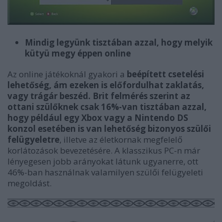
Mindig legyünk tisztában azzal, hogy melyik
kütyü megy éppen online
Az online játékoknál gyakori a
beépített csetelési
lehetőség, ám ezeken is előfordulhat zaklatás,
vagy trágár beszéd. Brit felmérés szerint az
ottani szülőknek csak 16%-van tisztában azzal,
hogy például egy Xbox vagy a Nintendo DS
konzol esetében is van lehetőség bizonyos szülői
felügyeletre
, illetve az életkornak megfelelő
korlátozások bevezetésére. A klasszikus PC-n már
lényegesen jobb arányokat látunk ugyanerre, ott
46%-ban használnak valamilyen szülői felügyeleti
megoldást.