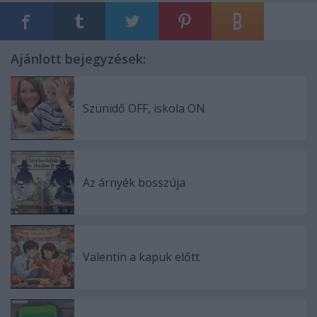
Ajánlott bejegyzések:
Szünidő OFF, iskola ON
Az árnyék bosszúja
Valentin a kapuk előtt