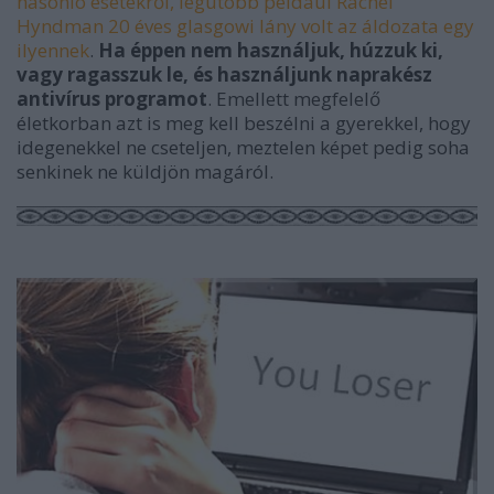
hasonló esetekről, legutóbb például Rachel
Hyndman 20 éves glasgowi lány volt az áldozata egy
ilyennek
.
Ha éppen nem használjuk, húzzuk ki,
vagy ragasszuk le, és használjunk naprakész
antivírus programot
. Emellett megfelelő
életkorban azt is meg kell beszélni a gyerekkel, hogy
idegenekkel ne cseteljen, meztelen képet pedig soha
senkinek ne küldjön magáról.