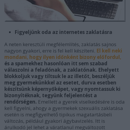
Figyeljünk oda az internetes zaklatásra
A neten keresztüli megfélemlítés, zaklatás sajnos
nagyon gyakori, erre is fel kell készíteni.
El kell neki
mondani, hogy ilyen időnként bizony előfordul,
és a spamekhez hasonlóan itt sem szabad
válaszolni a feladónak, a zaklatónak. Ehelyett
blokkoljuk vagy tiltsuk le az illetőt, beszéljük
meg gyermekünkkel az esetet, durva esetben
készítsünk képernyőképet, vagy nyomtassuk ki
bizonyítéknak, tegyünk feljelentést a
rendőrségen.
Emellett a gyerek viselkedésére is oda
kell figyelni, ahogy a gyermekek szexuális zaklatása
esetén is megfigyelhető tipikus magatartásbeli
változás, például gyakori ágybavizelés. Itt is
árulkodó jel lehet a váratlanul megváltozott