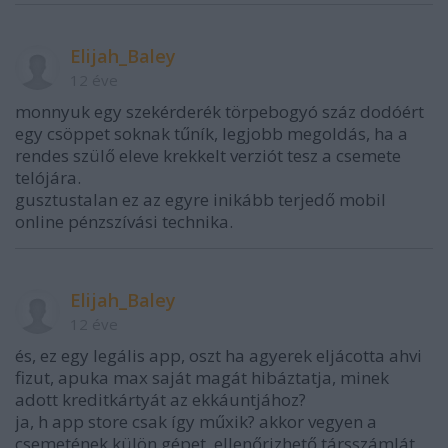
Elijah_Baley
12 éve
monnyuk egy szekérderék törpebogyó száz dodóért
egy csöppet soknak tűník, legjobb megoldás, ha a
rendes szülő eleve krekkelt verziót tesz a csemete
telójára.
gusztustalan ez az egyre inikább terjedő mobil
online pénzszívási technika.
Elijah_Baley
12 éve
és, ez egy legális app, oszt ha agyerek eljácotta ahvi
fizut, apuka max saját magát hibáztatja, minek
adott kreditkártyát az ekkáuntjához?
ja, h app store csak így műxik? akkor vegyen a
csemetének külön gépet, ellenőrizhető társszámlát,