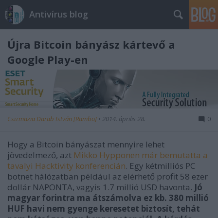
Antivírus blog
Újra Bitcoin bányász kártevő a
Google Play-en
Csizmazia Darab István [Rambo]
•
2014. április 28.
0
Hogy a Bitcoin bányászat mennyire lehet
jövedelmező, azt
Mikko Hypponen már bemutatta a
tavalyi Hacktivity konferencián
. Egy kétmilliós PC
botnet hálózatban például az elérhető profit 58 ezer
dollár NAPONTA, vagyis 1.7 millió USD havonta.
Jó
magyar forintra ma átszámolva ez kb. 380 millió
HUF havi nem gyenge keresetet biztosít, tehát