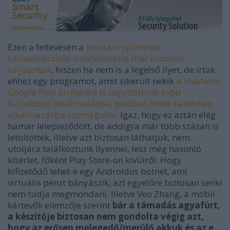
Ezen a feltevésen a
mostani optimista
kártevőkészítők mindenesetre már biztosan
túljutottak
, hiszen ha nem is a legelső ilyet, de írtak
ehhez egy programot, amit sikerült nekik
a hivatalos
Google Play áruházba is bejuttatniuk több
különböző alkalmazásba, például ötféle háttérkép
alkalmazásba csomagolva
. Igaz, hogy ez aztán elég
hamar lelepleződött, de addigra már több százan is
letöltötték, illetve azt biztosan láthatjuk, nem
utoljára találkoztunk ilyennel, lesz még hasonló
kísérlet, főként Play Store-on kívülről. Hogy
kifizetődő lehet-e egy Androidos botnet, ami
virtuális pénzt bányászik, azt egyelőre biztosan senki
nem tudja megmondani. Illetve Veo Zhang, a mobil
kártevők elemzője szerint
bár a támadás agyafúrt,
a készítője biztosan nem gondolta végig azt,
hogy az erősen melegedő/merülő akkuk és az e