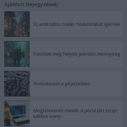
Ajánlott bejegyzések:
Új androidos csalás: híváslistákat ígérnek
Futottak még helyett jelentős mennyiség
Homokszem a gépezetben
Meghökkentő mesék: a pórul járt script
kiddiek esete