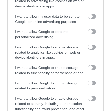
related to advertising like cookies on web or
device identifiers in apps.
I want to allow my user data to be sent to
Google for online advertising purposes.
I want to allow Google to send me
personalized advertising.
I want to allow Google to enable storage
related to analytics like cookies on web or
device identifiers in apps.
I want to allow Google to enable storage
related to functionality of the website or app.
A veszély tehát valós, érdemes lehet emiatt az
I want to allow Google to enable storage
ismeretlen forrásokból való letöltést tiltani,
related to personalization.
hiszen azoknál nagyságrendekkel lassabb, mire
észlelnek-azonosítanak valamilyen kártékony
I want to allow Google to enable storage
alkalmazást.
Ami viszont teljesen világos, hogy az
related to security, including authentication
ilyen kártevővel fertőzött okostelefonokat azért ki
functionality and fraud prevention, and other