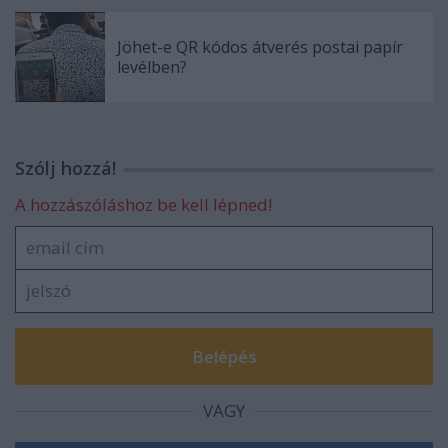
Jöhet-e QR kódos átverés postai papír
levélben?
Szólj hozzá!
A hozzászóláshoz be kell lépned!
VAGY