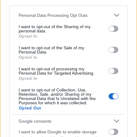
letöltéssel rendelkező Google Play app, amellyel
third parties.
szintén a rendkívül számításigényes Bitcoin
bányászatot végezték
.
A melegedést és a rendkívül
Please note that this website/app uses one or more Google
Personal Data Processing Opt Outs
services and may gather and store information including but
erőteljes akkuhasználatot, illetve a gyors
not limited to your visit or usage behaviour. You may click to
I want to opt-out of the Sharing of my
lemerülést pedig azzal a trükkel igyekeztek
personal data.
grant or deny consent to Google and its third-party tags to
leplezni
, hogy
a kártevő programja szerint csakis
Opted In
use your data for below specified purposes in below Google
töltőre kapcsolva
futott benne a trójai funkció.
A
consent section.
kártevő minden 5-ik másodpercben ellenőrizte
I want to opt-out of the Sale of my
Personal Data.
az akku szintjét, és csak ha az 50% felett volt,
Opted In
emellett a hálózati töltés aktív volt, valamint a
képernyő is le volt kapcsolva, csak akkor
I want to opt-out of processing my
Personal Data for Targeted Advertising.
indította el a pénzt bányászatot.
Opted In
I want to opt-out of Collection, Use,
Retention, Sale, and/or Sharing of my
Personal Data that Is Unrelated with the
Purposes for which it was collected.
Opted Out
Google consents
I want to allow Google to enable storage