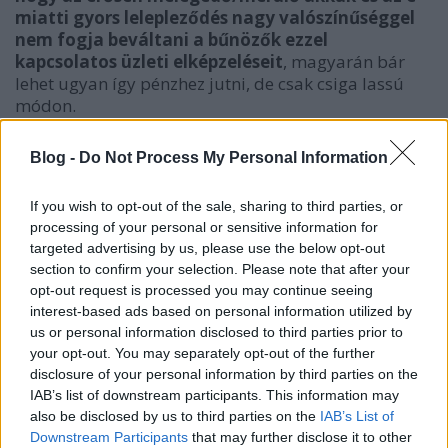
miatti gyors lelepleződés nagy valószínűséggel
nem fogja beváltani a bűnözők ezzel
kapcsolatos üzleti elképzeléseit
, magyarán bár
lehet ugyan így pénzhez jutni, de csak csiga lassú
módon.
Blog -
Do Not Process My Personal Information
If you wish to opt-out of the sale, sharing to third parties, or
processing of your personal or sensitive information for
targeted advertising by us, please use the below opt-out
section to confirm your selection. Please note that after your
opt-out request is processed you may continue seeing
interest-based ads based on personal information utilized by
us or personal information disclosed to third parties prior to
your opt-out. You may separately opt-out of the further
disclosure of your personal information by third parties on the
IAB’s list of downstream participants. This information may
És amint azt említettük, történtek már korábban is
also be disclosed by us to third parties on the
IAB’s List of
hasonló kísérletek. Volt például
egy olyan többmillió
Downstream Participants
that may further disclose it to other