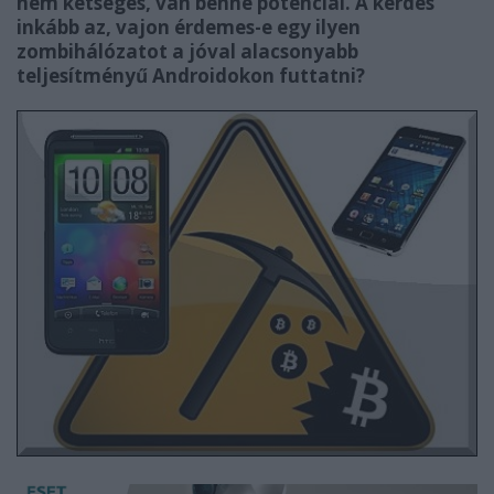
nem kétséges, van benne potenciál. A kérdés
inkább az, vajon érdemes-e egy ilyen
zombihálózatot a jóval alacsonyabb
teljesítményű Androidokon futtatni?