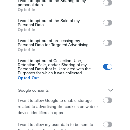
YOU NEED send voucher code by 100 $/eur one of this
not limited to your visit or usage behaviour. You may click to
I want to opt-out of the Sharing of my
personal data.
grant or deny consent to Google and its third-party tags to
(Moneypack/Ukash/PaySafeCard) to [email address]"
.
Opted In
use your data for below specified purposes in below Google
Először is semmiképpen ne fizessenek, hiszen
ez
consent section.
nem egy klasszikus titkosító ransomware, nem
I want to opt-out of the Sale of my
Personal Data.
egy kártevő, hanem ahogy fentiekből
Opted In
olvashattunk, gyenge jelszó adatokkal való
visszaélésről van szó. Akiknek volt szinkronizált
I want to opt-out of processing my
Personal Data for Targeted Advertising.
mentésük az iTunes-ban vagy iCloud-ban, onnan
Opted In
helyre tudják állítani az előző állapotot
. Akiknek
viszont nincs ilyen, adatvesztés nélkül nem igen
I want to opt-out of Collection, Use,
ússzák meg a visszaállítást. Emiatt a jövőre nézve
Retention, Sale, and/or Sharing of my
Personal Data that Is Unrelated with the
érdemes bekapcsolni a két faktoros autentikációt,
Purposes for which it was collected.
javasolt rendszeresen menteni az iCloud, az iTunes,
Opted Out
illetve a Time Machine segítségével, vagy akár
párhuzamosan ezek mindegyikével.
Valamint -
Google consents
tadaaaam -
használjunk erős és egyedi jelszót
az
I want to allow Google to enable storage
Apple ID-hez.
related to advertising like cookies on web or
device identifiers in apps.
I want to allow my user data to be sent to