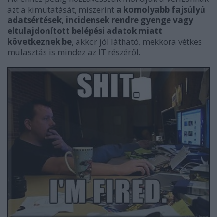
azt a kimutatását, miszerint
a komolyabb fajsúlyú
adatsértések, incidensek rendre gyenge vagy
eltulajdonított belépési adatok miatt
következnek be
, akkor jól látható, mekkora vétkes
mulasztás is mindez az IT részéről.