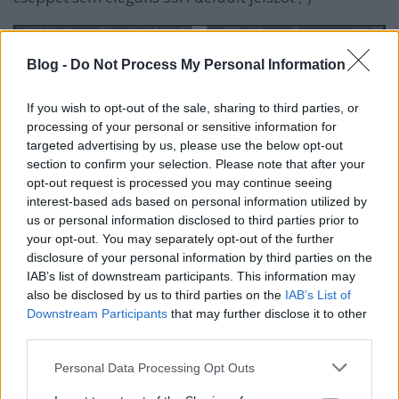
Blog -
Do Not Process My Personal Information
If you wish to opt-out of the sale, sharing to third parties, or
processing of your personal or sensitive information for
targeted advertising by us, please use the below opt-out
section to confirm your selection. Please note that after your
opt-out request is processed you may continue seeing
interest-based ads based on personal information utilized by
us or personal information disclosed to third parties prior to
your opt-out. You may separately opt-out of the further
disclosure of your personal information by third parties on the
IAB’s list of downstream participants. This information may
also be disclosed by us to third parties on the
IAB’s List of
Downstream Participants
that may further disclose it to other
És akkor jöjjön először
a WeLiveSecurity
third parties.
összefoglalója, hogyan védhetik meg magukat az
Apple júzerek, ha ilyen üzenetet kaptak a
Please note that this website/app uses one or more Google
Personal Data Processing Opt Outs
készülékükre
:
"Hacked by Oleg Pliss. For unlock device
services and may gather and store information including but