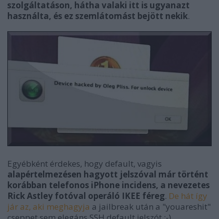
szolgáltatáson, hátha valaki itt is ugyanazt
használta, és ez szemlátomást bejött nekik
.
Egyébként érdekes, hogy default, vagyis
alapértelmezésen hagyott jelszóval már történt
korábban telefonos iPhone incidens, a nevezetes
Rick Astley fotóval operáló IKEE féreg
.
De hát így
jár az, aki meghagyja
a jailbreak után a "youareshit"
cseppet sem elegáns SSH default jelszót ;-)