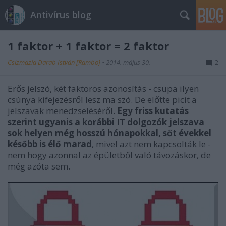
Antivírus blog
1 faktor + 1 faktor = 2 faktor
Csizmazia Darab István [Rambo]
•
2014. május 30.
2
Erős jelszó, két faktoros azonosítás - csupa ilyen
csúnya kifejezésről lesz ma szó. De előtte picit a
jelszavak menedzseléséről.
Egy friss kutatás
szerint ugyanis a korábbi IT dolgozók jelszava
sok helyen még hosszú hónapokkal, sőt évekkel
később is élő marad
, mivel azt nem kapcsolták le -
nem hogy azonnal az épületből való távozáskor, de
még azóta sem.