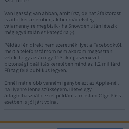
Szia Tiborr!
Van igazság van abban, amit írsz, de hát 2faktorost
is attól kér az ember, akibenmár elvileg
valamennyire megbízik - ha Snowden után létezik
még egyáltalán ez kategória ;-).
Például én direkt nem szeretnék ilyet a Facebooktól,
mert a telefonszámom nem akarom megosztani
velük, hogy aztán egy 123-ik újjászervezett
biztonsági beállítás keretében mind az 1.2 milliárd
FB tag felé publikus legyen.
Ennél már előbb venném igénybe ezt az Apple-nél,
ha ilyenre lenne szükségem, illetve egy
átlagfelhasználó ezzel például a mostani Olge Pliss
esetben is jól járt volna.