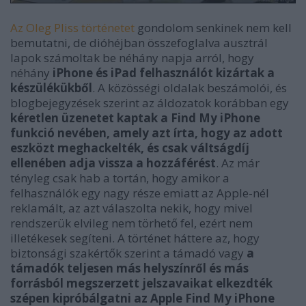
Az Oleg Pliss történetet
gondolom senkinek nem kell
bemutatni, de dióhéjban összefoglalva ausztrál
lapok számoltak be néhány napja arról, hogy
néhány
iPhone és iPad felhasználót kizártak a
készülékükből
. A közösségi oldalak beszámolói, és
blogbejegyzések szerint az áldozatok korábban egy
kéretlen üzenetet kaptak a Find My iPhone
funkció nevében, amely azt írta, hogy az adott
eszközt meghackelték, és csak váltságdíj
ellenében adja vissza a hozzáférést
. Az már
tényleg csak hab a tortán, hogy amikor a
felhasználók egy nagy része emiatt az Apple-nél
reklamált, az azt válaszolta nekik, hogy mivel
rendszerük elvileg nem törhető fel, ezért nem
illetékesek segíteni. A történet háttere az, hogy
biztonsági szakértők szerint a támadó vagy
a
támadók teljesen más helyszínről és más
forrásból megszerzett jelszavaikat elkezdték
szépen kipróbálgatni az Apple Find My iPhone