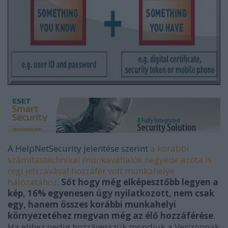
A HelpNetSecurity jelentése szerint
a korábbi
számítástechnikai munkavállalók negyede azóta is
régi jelszavával hozzáfér volt munkahelye
hálózatához
.
Sőt hogy még elképesztőbb legyen a
kép, 16% egyenesen úgy nyilatkozott, nem csak
egy, hanem összes korábbi munkahelyi
környezetéhez megvan még az élő hozzáférése
.
Ha ehhez pedig hozzávesszük mondjuk a Verizonnak