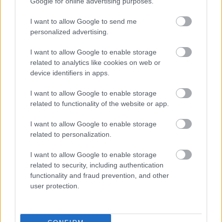
Google for online advertising purposes.
I want to allow Google to send me
personalized advertising.
I want to allow Google to enable storage
related to analytics like cookies on web or
device identifiers in apps.
I want to allow Google to enable storage
related to functionality of the website or app.
I want to allow Google to enable storage
Végül, de semmiképpen nem utolsósorban
érdemes
related to personalization.
elolvasni ezt a szájbarágó szintű útmutatót,
amely a legfontosabb helyszíneken - Google,
I want to allow Google to enable storage
PayPal, Yahoo, Twitter, Facebook, stb. és persze
related to security, including authentication
az Apple ID is - menüpontonként és
functionality and fraud prevention, and other
egérkattintásonként kirészletezve mutatja meg,
user protection.
hogyan kapcsolhatjuk be a kétfaktoros
azonosítást
. Amit ha már ennyi helyen ilyen
gálánsan elkészítették nekünk, talán érdemes is