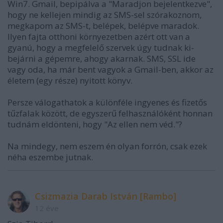
Win7. Gmail, bepipálva a "Maradjon bejelentkezve",
hogy ne kellejen mindig az SMS-sel szórakoznom,
megkapom az SMS-t, belépek, belépve maradok.
Ilyen fajta otthoni környezetben azért ott van a
gyanú, hogy a megfelelő szervek úgy tudnak ki-
bejárni a gépemre, ahogy akarnak. SMS, SSL ide
vagy oda, ha már bent vagyok a Gmail-ben, akkor az
életem (egy része) nyitott könyv.
Persze válogathatok a különféle ingyenes és fizetős
tűzfalak között, de egyszerű felhasználóként honnan
tudnám eldönteni, hogy "Az ellen nem véd."?
Na mindegy, nem eszem én olyan forrón, csak ezek
néha eszembe jutnak.
Csizmazia Darab István [Rambo]
12 éve