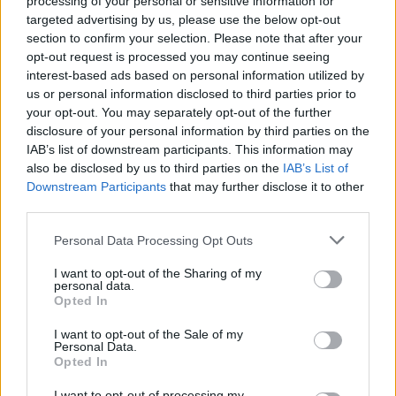
processing of your personal or sensitive information for
bűnözők részéről a védelmi pénz zsarolása a
targeted advertising by us, please use the below opt-out
felhasználók dokumentumaiért
. A 2014.
section to confirm your selection. Please note that after your
szeptemberi kimutatás szerint a CryptoLocker,
opt-out request is processed you may continue seeing
CryptoWall zsaroló kártevők
nagyjából egy esztendő
interest-based ads based on personal information utilized by
alatt addigra már több, mint 1 millió dollár védelmi
us or personal information disclosed to third parties prior to
pénzt kasszíroztak be
az áldozatoktól.
your opt-out. You may separately opt-out of the further
disclosure of your personal information by third parties on the
IAB’s list of downstream participants. This information may
also be disclosed by us to third parties on the
IAB’s List of
Downstream Participants
that may further disclose it to other
third parties.
Please note that this website/app uses one or more Google
Personal Data Processing Opt Outs
services and may gather and store information including but
not limited to your visit or usage behaviour. You may click to
I want to opt-out of the Sharing of my
personal data.
grant or deny consent to Google and its third-party tags to
Opted In
use your data for below specified purposes in below Google
consent section.
I want to opt-out of the Sale of my
Personal Data.
Opted In
I want to opt-out of processing my