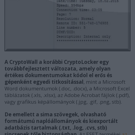
A CryptoWall a korábbi CryptoLocker egy
továbbfejlesztett változata, amely olyan
értékes dokumentumokat kódol el erős és
gépenként egyedi titkosítással
, mint a Microsoft
Word dokumentumok (.doc, .docx), a Microsoft Excel
táblázatok (.xls, .xlsx), az Adobe Acrobat fájlok (.pdf),
vagy grafikus képállományok (.jpg, .gif, .png, stb).
De emellett a sima szövegek, olvasható
formátumú naplóállományok és kiexportált
adatbázis tartalmak (.txt, .log, .cvs, stb)
sincsenek tőle biztonságban
. Az ESET termékei
az