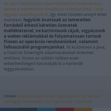
Az ilyen helyzetekre alkalmazható jó tanácsainkat -
benne a mentésekre vonatkozó tudnivalókkal - már
egyszer összefoglaltuk
, így most röviden annyit lehet
mondani,
legyünk óvatosak az ismeretlen
forrásból érkező kéretlen üzenetek
mellékleteivel, ne kattintsunk rájuk, vigyázzunk
a webes reklámokkal és folyamatosan tartsuk
frissen az operációs rendszerünket, valamint
felhasználói programjainkat
. Itt különösen a Java,
a Flash és Silverlight alkalmazásokat érdemes
említeni, hiszen az utóbbi időben ezek
sebezhetőségeit használják ki a kártevők
leggyakrabban.
Címkék:
windows
dokumentum
help
titkosítás
tor
kártevő
váltságdíj
ransomware
chm
cryptolocker
cryptowall