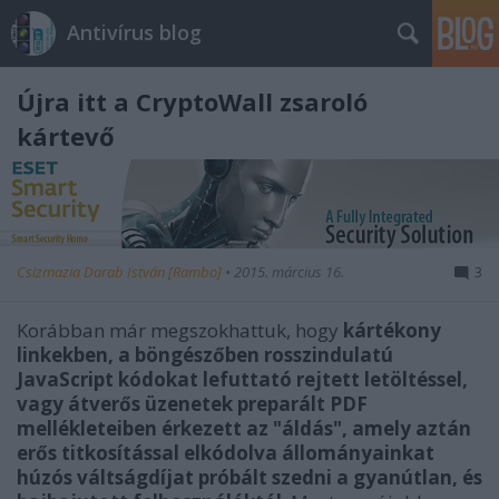
Antivírus blog
Újra itt a CryptoWall zsaroló
kártevő
Csizmazia Darab István [Rambo]
•
2015. március 16.
3
Korábban már megszokhattuk, hogy
kártékony
linkekben, a böngészőben rosszindulatú
JavaScript kódokat lefuttató rejtett letöltéssel,
vagy átverős üzenetek preparált PDF
mellékleteiben érkezett az "áldás", amely aztán
erős titkosítással elkódolva állományainkat
húzós váltságdíjat próbált szedni a gyanútlan, és