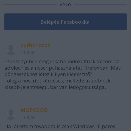
VAGY
pythonozok
11 éve
Ezek fényében még inkább indokoltnak tartom az
adbloc+ és a noscript használatát Firefoxban. Más
böngészőkhöz létezik ilyen kiegészítő?
Főleg a noscript kérdéses, mellette az adblock
kisebb jelentőségű, bár van létjogosultsága.
MOPO3OB
11 éve
Ha jól értem továbbra is csak Windows-IE páros