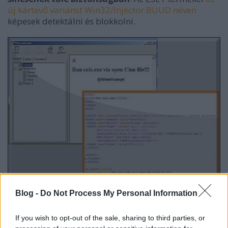
új kártevő variánst Win32/Injector.BUUD néven
képesek detektálni és blokkolni.
Blog -
Do Not Process My Personal Information
Emlékezetes lehet, hogy egy alig fél éve
már egy
If you wish to opt-out of the sale, sharing to third parties, or
akkori statisztikában is óriási üzletnek látszott a