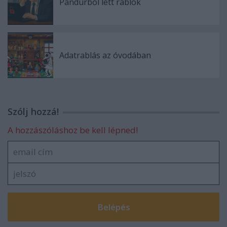
Pandúrból lett rablók
Adatrablás az óvodában
Szólj hozzá!
A hozzászóláshoz be kell lépned!