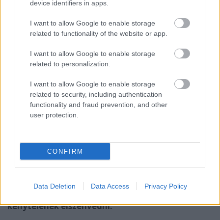
device identifiers in apps.
I want to allow Google to enable storage
related to functionality of the website or app.
I want to allow Google to enable storage
related to personalization.
I want to allow Google to enable storage
related to security, including authentication
functionality and fraud prevention, and other
user protection.
Sajnos úgy tűnik, a mentések életmentő jellegét
sokan még mindig nem fogták fel, így az egyre
jobban terjedő ransomware-k folyamatosan
CONFIRM
okozzák a károkat: adatvesztést vagy
pénzveszteséget okozva,
sőt mivel az esetleges
fizetők mindössze alig pár százaléka kap csak
Data Deletion
Data Access
Privacy Policy
helyreállító kulcsot, így sokan a kettőt együtt
kénytelenek elszenvedni.