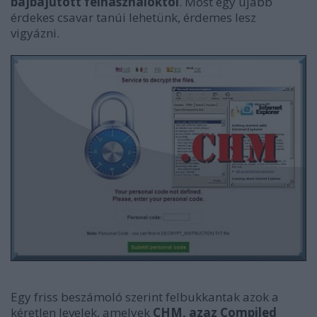
bajbajutott felhasználóktól
. Most egy újabb
érdekes csavar tanúi lehetünk, érdemes lesz
vigyázni.
Egy friss beszámoló szerint felbukkantak azok a
kéretlen levelek, amelyek
CHM, azaz Compiled