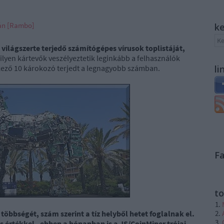
ván [Rambo]
k
világszerte terjedő számítógépes vírusok toplistáját,
lyen kártevők veszélyeztetik leginkább a felhasználók
kező 10 károkozó terjedt a legnagyobb számban.
li
F
to
öbbségét, szám szerint a tíz helyből hetet foglalnak el.
os értékkel - ebben a hónapban is a JS/CoinMiner trójai