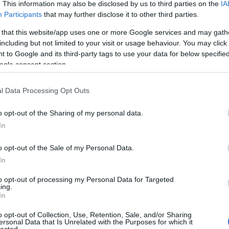
. This information may also be disclosed by us to third parties on the
IA
Ju
Ko
Participants
that may further disclose it to other third parties.
Pi
are.Imali, amely adware nevéhez híven kéretlen
 that this website/app uses one or more Google services and may gath
 HTML oldalakba ágyazódik be észrevétlenül.
including but not limited to your visit or usage behaviour. You may click 
pc
 to Google and its third-party tags to use your data for below specifi
A V
 és egyenesen az előkelő második helyezést mondhatja
ogle consent section.
VV
R segédprogrammal tömörített állomány, amely telepítése
VV
llományt jelenít meg a fertőzött gép böngészőjében.
Hátsó
VV
l Data Processing Opt Outs
 ezen keresztül a háttérben további kártékony JavaScript
VV
VV
o opt-out of the Sharing of my personal data.
VV
In
VV
VV
VV
o opt-out of the Sale of my Personal Data.
VV
In
VV
VV
to opt-out of processing my Personal Data for Targeted
VV
ing.
VV
In
VV
VV
o opt-out of Collection, Use, Retention, Sale, and/or Sharing
VV
ersonal Data that Is Unrelated with the Purposes for which it
VV
lected.