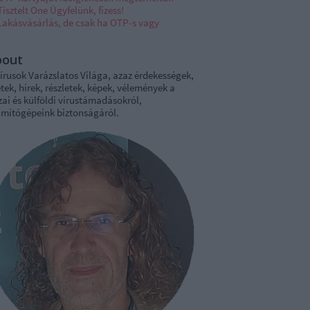
Tisztelt One Úgyfelünk, fizess!
Lakásvásárlás, de csak ha OTP-s vagy
bout
írusok Varázslatos Világa, azaz érdekességek,
tek, hírek, részletek, képek, vélemények a
ai és külföldi vírustámadásokról,
ámítógépeink biztonságáról.