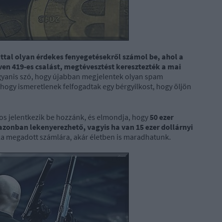
ttal olyan érdekes fenyegetésekről számol be, ahol a
ven 419-es csalást, megtévesztést keresztezték a mai
gyanis szó, hogy újabban megjelentek olyan spam
ogy ismeretlenek felfogadtak egy bérgyilkost, hogy öljön
kos jelentkezik be hozzánk, és elmondja, hogy
50 ezer
 azonban lekenyerezhető, vagyis ha van 15 ezer dollárnyi
ala megadott számlára, akár életben is maradhatunk.