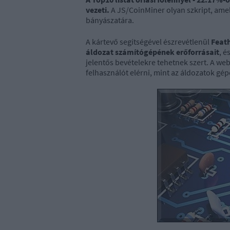
vezeti.
A JS/CoinMiner olyan szkript, amely
bányászatára.
A kártevő segítségével észrevétlenül
Feath
áldozat számítógépének erőforrásait
, é
jelentős bevételekre tehetnek szert. A w
felhasználót elérni, mint az áldozatok gé