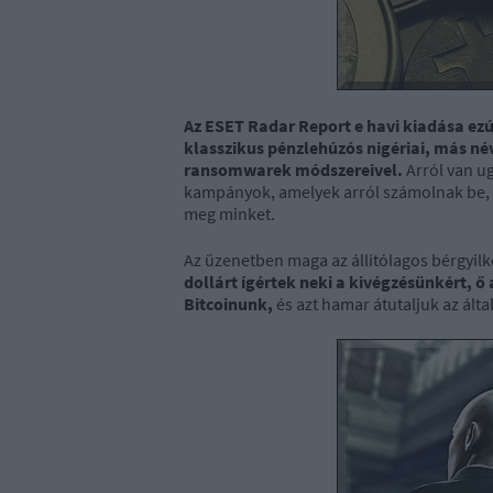
Az ESET Radar Report e havi kiadása ezú
klasszikus pénzlehúzós nigériai, más né
ransomwarek módszereivel.
Arról van u
kampányok, amelyek arról számolnak be, h
meg minket.
Az üzenetben maga az állítólagos bérgyil
dollárt ígértek neki a kivégzésünkért, ő
Bitcoinunk,
és azt hamar átutaljuk az ált