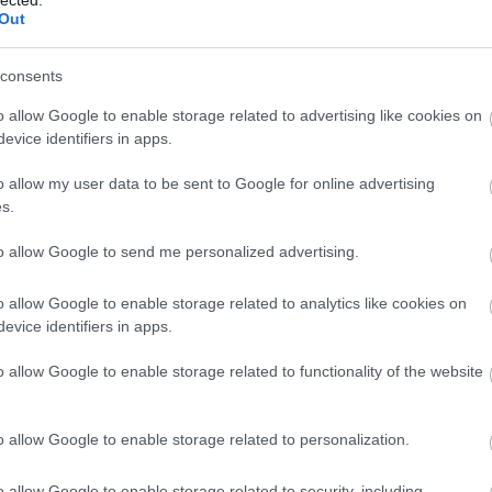
VV
Out
VV
VV
consents
VV
VV
o allow Google to enable storage related to advertising like cookies on
VV
director trójait.
Ez az ál-antivírusokhoz hasonlóan hamis
VV
evice identifiers in apps.
VV
számítógép böngészőjében.
VV
o allow my user data to be sent to Google for online advertising
VV
ki) oldalakra csaljon bennünket, közben pedig hátsó ajtót
s.
VV
ldalhoz kísérel meg csatlakozni, és azokról további
VV
to allow Google to send me personalized advertising.
VV
VV
VV
o allow Google to enable storage related to analytics like cookies on
VV
evice identifiers in apps.
VV
VV
o allow Google to enable storage related to functionality of the website
VV
VV
VV
o allow Google to enable storage related to personalization.
b
o allow Google to enable storage related to security, including