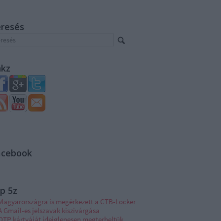
eresés
nkz
acebook
p 5z
Magyarországra is megérkezett a CTB-Locker
A Gmail-es jelszavak kiszivárgása
OTP kártyáját ideiglenesen megterheltük