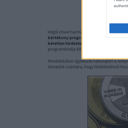
authenti
Végül ehavi harmadik újoncunk
a hatodik
kártékony program, amelyet a megfertő
kéretlen hirdetések megjelenítésére ter
programkódja általában észrevétlenül b
Mindeközben igyekszik hátsóajtót is telepí
támadók számára, hogy illetéktelenül ho