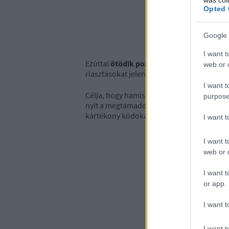
Opted 
Google 
I want t
Ezúttal
ötödik pozícióban találjuk a JS/Re
web or d
riasztásokat jelenít meg a megfertőzött 
I want t
Célja, hogy hamisított (például hamis ban
purpose
nyit a megtámadott gépen, különféle webo
kártékony kódokat tölt le.
I want 
I want t
web or d
I want t
or app.
I want t
I want t