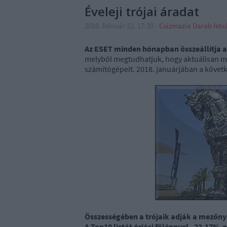
Éveleji trójai áradat
2018. február 22. 17:39
-
Csizmazia Darab Ist
Az ESET minden hónapban összeállítja a 
melyből megtudhatjuk, hogy aktuálisan mi
számítógépeit. 2018. januárjában a követ
Összességében a trójaik adják a mezőny t
A Top10 listát óriási fölénnyel - 22.17%-