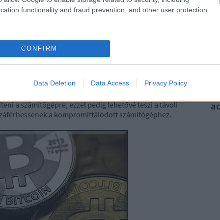
Ni
cation functionality and fraud prevention, and other user protection.
A
RS
be
CONFIRM
 helyezett JS/Adware.Revizer adware, amely egy olyan
At
zött számítógépen a felhasználó jóváhagyása nélkül
be
veztek.
Az ehhez szükséges rosszindulatú programok
Data Deletion
Data Access
Privacy Policy
eágyazódik a különböző weboldalak HTML kódjába.
teni a számítógépre, ezzel pedig lehetővé teszi a távoli
a
zzáférhessenek a kompromittálódott számítógéphez.