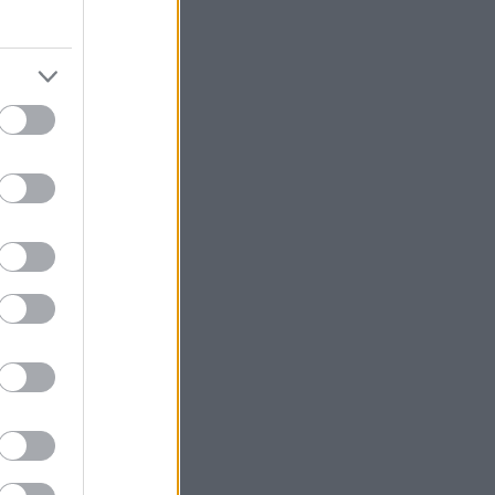
V 20.
V 21.
V 22.
V 23.
V 24.
V 25.
V 26.
V 27.
V 28.
V 29.
V 30.
V 31.
V 32.
V 33.
V 34.
V 35.
V 36.
V 37.
V 38.
V 39.
V 40.
iztonság