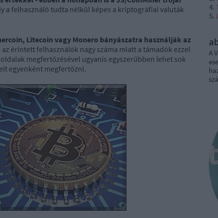
 a felhasználó tudta nélkül képes a kriptográfiai valuták
ercoin, Litecoin vagy Monero bányászatra használják az
a
s az érintett felhasználók nagy száma miatt a támadók ezzel
A V
eboldalak megfertőzésével ugyanis egyszerűbben lehet sok
ese
peit egyenként megfertőzni.
haz
sz