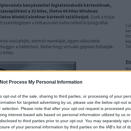
kriptovaluta bányászattal foglalatoskodó kártevőknek,
szereplőként a 32 bites, illetve 64 bites Windows
lletve Win64/CoinMiner kártevőt találhatjuk
. Ezek a trójai
 számítógépen a felhasználó tudta nélkül kriptográfiai
Cs
ta
Si
borok visszafejtő, elemző munkáját, egyes változatok
kép
ugger a háttérben, illetve hogy virtuális gépben futtatják-
Töl
s kilép.
B
Ni
Not Process My Personal Information
r
Ra
to opt-out of the sale, sharing to third parties, or processing of your per
formation for targeted advertising by us, please use the below opt-out s
ot
r selection. Please note that after your opt-out request is processed y
Ap
eing interest-based ads based on personal information utilized by us or
De
disclosed to third parties prior to your opt-out. You may separately opt-
In
losure of your personal information by third parties on the IAB’s list of
Irá