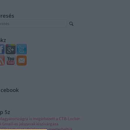
eresés
nkz
acebook
p 5z
Magyarországra is megérkezett a CTB-Locker
A Gmail-es jelszavak kiszivárgása
OTP kártyáját ideiglenesen megterheltük