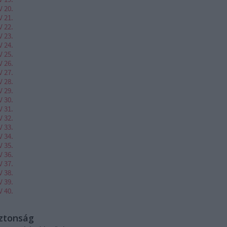
V 20.
V 21.
V 22.
V 23.
V 24.
V 25.
V 26.
V 27.
V 28.
V 29.
V 30.
V 31.
V 32.
V 33.
V 34.
V 35.
V 36.
V 37.
V 38.
V 39.
V 40.
iztonság