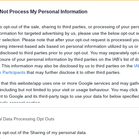
es mentési programban volna a helye
, de persze mások az
Not Process My Personal Information
18. márciusában történt, az azóta eltelt három
a
to opt-out of the sale, sharing to third parties, or processing of your per
tásán, és az adatok esetleges visszanyerésén dolgoztam
formation for targeted advertising by us, please use the below opt-out s
A V
ese
r selection. Please note that after your opt-out request is processed y
haz
eing interest-based ads based on personal information utilized by us or
sz
disclosed to third parties prior to your opt-out. You may separately opt-
losure of your personal information by third parties on the IAB’s list of
. This information may also be disclosed by us to third parties on the
IA
Participants
that may further disclose it to other third parties.
 that this website/app uses one or more Google services and may gath
including but not limited to your visit or usage behaviour. You may click 
 to Google and its third-party tags to use your data for below specifi
ogle consent section.
l Data Processing Opt Outs
aroló vírus játszotta a főszerepet
, amelyben a város
o opt-out of the Sharing of my personal data.
fertőzte, és 105 ezer fájlt semmisített meg véglegesen
.