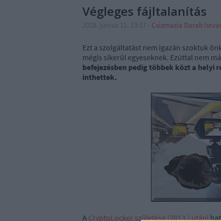
Végleges fájltalanítás
2018. június 11. 13:17
-
Csizmazia Darab Istv
Ezt a szolgáltatást nem igazán szoktuk ön
mégis sikerül egyeseknek. Ezúttal nem má
befejezésben pedig többek közt a helyi
inthettek.
A
CryptoLocker születése (2013.) utáni
hat