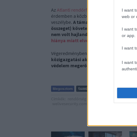
Az
Atlanti rendőrfőkapitány Erika Shields
I want t
érdemben a közbiztonságot, és a rendőrök 
web or d
veszélybe.
A támadók 6 bitcoint (akkori á
összeget) követeltek az összes számítóg
I want t
nem volt hajlandó fizetni a bűnözőknek,
or app.
hiánya miatt elveszett
.
I want t
Végeredményben
a város összességében m
közigazgatási akták helyreállítására, a
I want t
védelem megerősítésére.
authenti
Címkék:
rendőrség
önkormányzat
támadás
welivesecurity.com
zsarolóvírus
Ajá