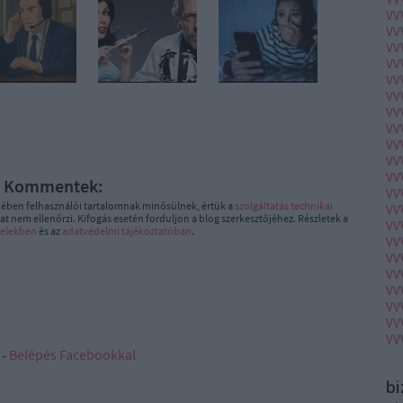
VV
VV
VV
VV
VV
VV
VV
VV
VV
VV
VV
Kommentek:
VV
ében felhasználói tartalomnak minősülnek, értük a
szolgáltatás technikai
VV
t nem ellenőrzi. Kifogás esetén forduljon a blog szerkesztőjéhez. Részletek a
VV
telekben
és az
adatvédelmi tájékoztatóban
.
VV
VV
VV
VV
VV
VV
VV
 ‐
Belépés Facebookkal
b