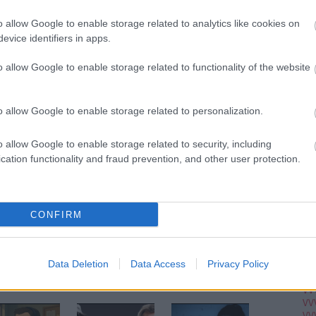
Ju
Ko
 elmondta
, hogy az adatvesztés szerinte nem befolyásolta
o allow Google to enable storage related to analytics like cookies on
Pi
testkamerái által készített felvételek nem kerültek
evice identifiers in apps.
ron körülbelül 50 ezer dollárt, 13.5 millió forintnyi
ép feloldásához, az FBI javaslata alapján viszont Atlanta
o allow Google to enable storage related to functionality of the website
pc
 ezzel pedig
az említett videóarchívum érdemi mentés
A V
VV
o allow Google to enable storage related to personalization.
VV
integy 5 millió dollárt költött el az igazságügyi és
VV
 rendszerek újratelepítésére, valamint a számítógépes
VV
o allow Google to enable storage related to security, including
VV
cation functionality and fraud prevention, and other user protection.
VV
VV
VV
VV
Szólj hozzá!
Tetszik
0
VV
CONFIRM
VV
titkosítás
adatvesztés
váltságdíj
atlanta
ransomware
VV
VV
VV
Data Deletion
Data Access
Privacy Policy
VV
nlott bejegyzések:
VV
VV
VV