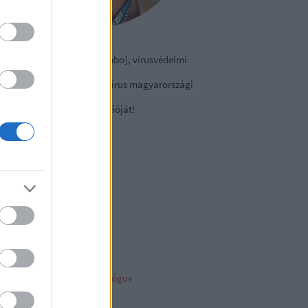
izmazia-Darab István [Rambo], vírusvédelmi
nácsadó
contact Kft., a NOD32 antivírus magyarországi
viselete.
tse le a
vírusirtó
próbaverzióját!
sky
ncs megjeleníthető elem
ambo archiv
mbo archívum
her linkz
pleblog
liága Éva gyermekpszichológus
telligens vagyonvédelem
ny a tech