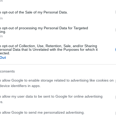
In
l számos rendszert leállítottak, például az atlantai
de az elszenvedett kár így is jelentős volt.
o opt-out of the Sale of my Personal Data.
In
l korábban, németországi kórházakban történt ransomware
Cs
re fertőzés itt is "visszalőtte" az áldozatokat a
ta
to opt-out of processing my Personal Data for Targeted
ollal és papírral jegyzeteltek, az ügyek intézésénél pedig
Si
ing.
In
kép
Töl
o opt-out of Collection, Use, Retention, Sale, and/or Sharing
ersonal Data that Is Unrelated with the Purposes for which it
lected.
B
Out
Ni
consents
r
Ra
o allow Google to enable storage related to advertising like cookies on
evice identifiers in apps.
ot
o allow my user data to be sent to Google for online advertising
Ap
s.
De
In
to allow Google to send me personalized advertising.
Irá