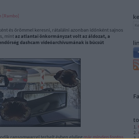
án [Rambo]
k
ként és örömmel keresni, rátalálni azonban időnként sajnos
s, mint
az atlantai önkormányzat volt az áldozat, a
 rendőrség dashcam videóarchívumának is búcsút
li
F
to
odik ransomwarrel terhelt évben elvileg
már minden fontos