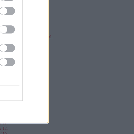
mp ESP, jump!
ren Balázs
ntér Zsolt @Mp3Pintyo
w cikkz
írusok Varázslatos Világa 01.
V 02.
V 03.
V 04.
V 05.
V 06.
V 07.
V 08.
V 09.
V 10.
V 11.
V 12.
V 13.
V 14.
V 15.
V 16.
V 17.
V 18.
V 19.