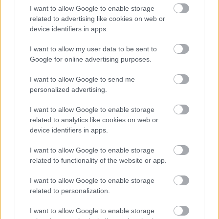
Itt aztán belefuthatunk abba a kérdésbe is, hogy
I want to allow Google to enable storage
related to advertising like cookies on web or
mennyire tud, vagy kell cenzúrázni szűrni egy ilyen
device identifiers in apps.
szolgáltatónak,
annyit biztosan, hogy ne sértsen
törvényt, közízlést, jó erkölcsöt, és akit ez a
I want to allow my user data to be sent to
része érdekel, annak szeretettel ajánljuk a
Google for online advertising purposes.
figyelmébe
a tartalomszűrésről szóló 2018-as
Tisztogatók
című filmet, illetve magának a
közösségi
I want to allow Google to send me
oldalaknak a működését leleplező The Social
personalized advertising.
Dilemma (2020) című netflixes
produkciót.
I want to allow Google to enable storage
related to analytics like cookies on web or
device identifiers in apps.
I want to allow Google to enable storage
related to functionality of the website or app.
I want to allow Google to enable storage
related to personalization.
I want to allow Google to enable storage