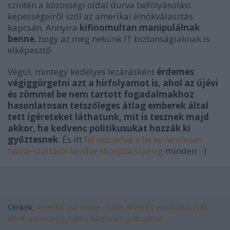
szintén a közösségi oldal durva befolyásolási
képességeiről szól az amerikai elnökválasztás
kapcsán. Annyira
kifinomultan manipulálnak
benne
, hogy az még nekünk IT biztonságiaknak is
elképesztő.
Végül, mintegy kedélyes lezárásként
érdemes
végiggörgetni azt a hírfolyamot is, ahol az újévi
és zömmel be nem tartott fogadalmakhoz
hasonlatosan tetszőleges átlag emberek által
tett ígéreteket láthatunk, mit is tesznek majd
akkor, ha kedvenc politikusukat hozzák ki
győztesnek
. És itt
fel van adva a lecke rendesen
hátra-szaltótól kezdve skorpiócsípésig
minden :-)
Címkék:
amerika
usa
online
csalás
átverés
elnökválasztás
elnök
adománygyűjtés
fakenews
gofundme