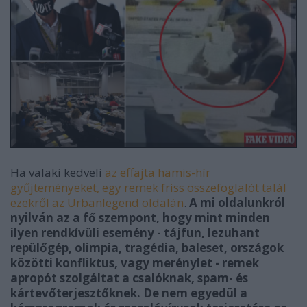
Ha valaki kedveli
az effajta hamis-hír
gyűjteményeket, egy remek friss összefoglalót talál
ezekről az Urbanlegend oldalán
.
A mi oldalunkról
nyilván az a fő szempont, hogy mint minden
ilyen rendkívüli esemény - tájfun, lezuhant
repülőgép, olimpia, tragédia, baleset, országok
közötti konfliktus, vagy merénylet - remek
apropót szolgáltat a csalóknak, spam- és
kártevőterjesztőknek. De nem egyedül a