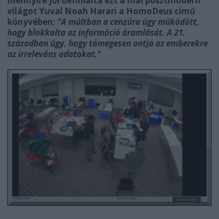
mennyire jól definiálta ezt a mai posztmodern
világot Yuval Noah Harari a HomoDeus című
könyvében:
"A múltban a cenzúra úgy működött,
hogy blokkolta az információ áramlását. A 21.
században úgy, hogy tömegesen ontja az emberekre
az irreleváns adatokat."