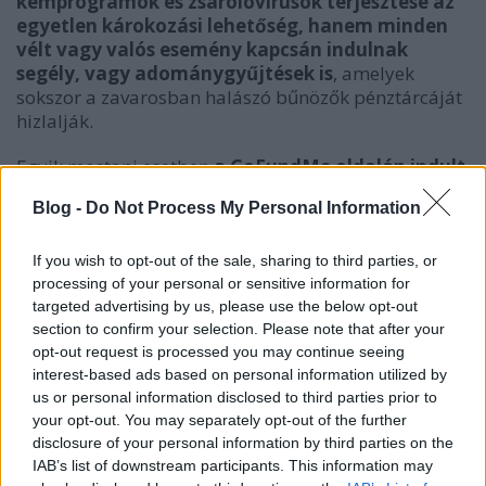
kémprogramok és zsarolóvírusok terjesztése az
egyetlen károkozási lehetőség, hanem minden
vélt vagy valós esemény kapcsán indulnak
segély, vagy adománygyűjtések is
, amelyek
sokszor a zavarosban halászó bűnözők pénztárcáját
hizlalják.
Egyik mostani esetben
a GoFundMe oldalán indult
egy gyűjtés, ahol már több, mint 200 ezer dollár
Blog -
Do Not Process My Personal Information
(60 millió forint) gyűlt össze arra a célra, hogy
állítólagos választási csalásokat
leplezzenek le.
Később a weboldal a szolgáltatási feltételek
If you wish to opt-out of the sale, sharing to third parties, or
megsértésére hivatkozva levette ezt a kampányt, és
processing of your personal or sensitive information for
az összegeket hiánytalanul visszautalta
a mintegy
targeted advertising by us, please use the below opt-out
section to confirm your selection. Please note that after your
3700 adakozónak.
opt-out request is processed you may continue seeing
interest-based ads based on personal information utilized by
us or personal information disclosed to third parties prior to
your opt-out. You may separately opt-out of the further
disclosure of your personal information by third parties on the
IAB’s list of downstream participants. This information may