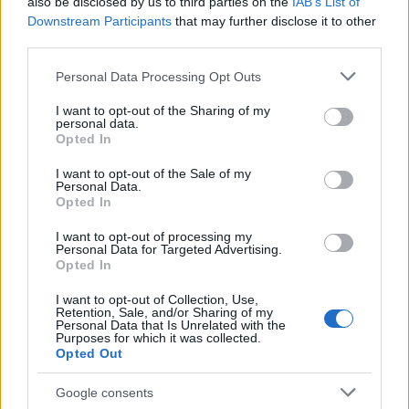
also be disclosed by us to third parties on the
IAB’s List of
Downstream Participants
that may further disclose it to other
third parties.
Please note that this website/app uses one or more Google
Personal Data Processing Opt Outs
services and may gather and store information including but
not limited to your visit or usage behaviour. You may click to
I want to opt-out of the Sharing of my
personal data.
grant or deny consent to Google and its third-party tags to
Opted In
use your data for below specified purposes in below Google
consent section.
I want to opt-out of the Sale of my
Érdemes megemlíteni azt is, hogy mennyire
Personal Data.
Opted In
izgalmas lehet egy olyan grafikon, amely az egyik
legfontosabb közösségi oldal, a Facebook hashtagek
I want to opt-out of processing my
és a kulcsszavak között mutatja meg valós időben az
Personal Data for Targeted Advertising.
Opted In
agresszív, uszító tartalmak trendjének aktuális
szintjét. Nos igen,
létezik ilyen "műszer", és azon
I want to opt-out of Collection, Use,
világosan látszik, hogy körülbelül egy hét
Retention, Sale, and/or Sharing of my
Personal Data that Is Unrelated with the
leforgása alatt ezeknek a politikai témájú
Purposes for which it was collected.
erőszakos posztoknak a szintje a korábban lassú
Opted Out
emelkedéshez képest mindössze pár nap alatt
45%-os emelkedést produkált.
Google consents