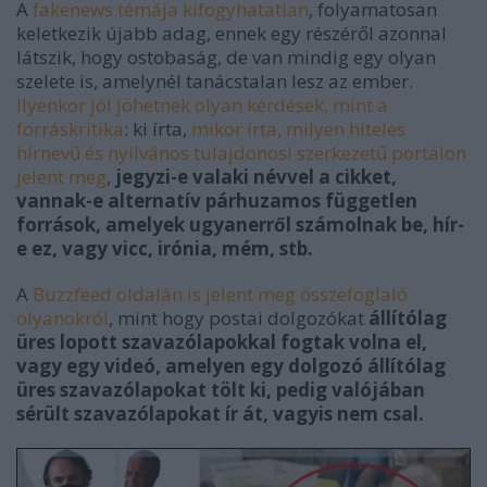
A
fakenews témája kifogyhatatlan
, folyamatosan
keletkezik újabb adag, ennek egy részéről azonnal
látszik, hogy ostobaság, de van mindig egy olyan
szelete is, amelynél tanácstalan lesz az ember.
Ilyenkor jól jöhetnek olyan kérdések, mint a
forráskritika
: ki írta,
mikor írta, milyen hiteles
hírnevű és nyilvános tulajdonosi szerkezetű portálon
jelent meg
,
jegyzi-e valaki névvel a cikket,
vannak-e alternatív párhuzamos független
források, amelyek ugyanerről számolnak be, hír-
e ez, vagy vicc, irónia, mém, stb.
A
Buzzfeed oldalán is jelent meg összefoglaló
olyanokról
, mint hogy postai dolgozókat
állítólag
üres lopott szavazólapokkal fogtak volna el,
vagy egy videó, amelyen egy dolgozó állítólag
üres szavazólapokat tölt ki, pedig valójában
sérült szavazólapokat ír át, vagyis nem csal.