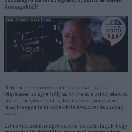
közösségi oldalon az agresszív, uszító emberek
önmagukból?
Néha nehéz eldönteni, nem deformálódott-e
végzetesen az egyensúly az online és a valódi életünk
között, melyiknél fontosabb a látszat megőrzése,
létezik-e egyáltalán objektív tájékozódás és szabad
akarat.
Ezt nem tisztünk megválaszolni, de azért látjuk, hogy