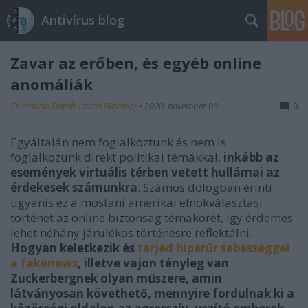
Antivírus blog
Zavar az erőben, és egyéb online
anomáliák
Csizmazia Darab István [Rambo]
•
2020. november 09.
0
Egyáltalán nem foglalkoztunk és nem is
foglalkozunk direkt politikai témákkal,
inkább az
események virtuális térben vetett hullámai az
érdekesek számunkra
. Számos dologban érinti
ugyanis ez a mostani amerikai elnökválasztási
történet az online biztonság témakörét, így érdemes
lehet néhány járulékos történésre reflektálni.
Hogyan keletkezik és
terjed hiperűr sebességgel
a fakenews
, illetve vajon tényleg van
Zuckerbergnek olyan műszere, amin
látványosan követhető, mennyire fordulnak ki a