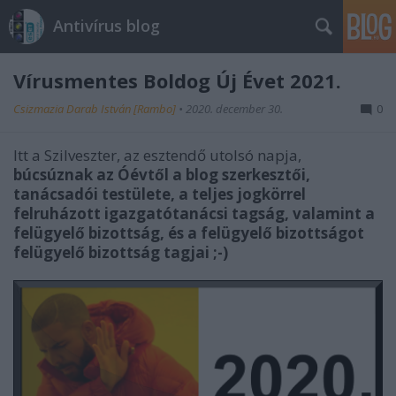
Antivírus blog
Vírusmentes Boldog Új Évet 2021.
Csizmazia Darab István [Rambo]
•
2020. december 30.
0
Itt a Szilveszter, az esztendő utolsó napja,
búcsúznak az Óévtől a blog szerkesztői,
tanácsadói testülete, a teljes jogkörrel
felruházott igazgatótanácsi tagság, valamint a
felügyelő bizottság, és a felügyelő bizottságot
felügyelő bizottság tagjai ;-)