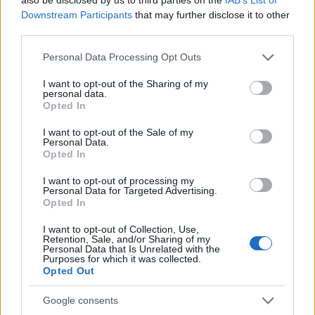
Downstream Participants
that may further disclose it to other
third parties.
Második helyezett (9430) az az áprilisi bejegyzés lett,
Please note that this website/app uses one or more Google
Personal Data Processing Opt Outs
amely már javában a Covid helyzet alatt keletkezett.
services and may gather and store information including but
Ebben
a "hagyományos", átlagfelhasználók
not limited to your visit or usage behaviour. You may click to
I want to opt-out of the Sharing of my
elleni zsarolóvírusos támadásban ugyanis az is
personal data.
grant or deny consent to Google and its third-party tags to
Opted In
megjelent, hogy az áldozatot és családtagjait
use your data for below specified purposes in below Google
azzal fenyegették, hogy koronavírussal fertőzik
consent section.
I want to opt-out of the Sale of my
meg őket, ha nem kapják meg a követelt
Personal Data.
Opted In
váltságdíjat.
I want to opt-out of processing my
A vitathatatlan első helyezett (
18043
) pedig nem
Personal Data for Targeted Advertising.
más, mint a júniusi SimSwap csalás esete egy OTP
Opted In
magyarországi ügyféllel incidens volt, 30 milliót
I want to opt-out of Collection, Use,
loptak el tőle a csalók
.
Ez egy olyan egyre inkább
Retention, Sale, and/or Sharing of my
terjedő csalási forma, ahol a célszemélyről
Personal Data that Is Unrelated with the
Purposes for which it was collected.
begyűjtött, kiszivárgott, ellopott személyes
Opted Out
adatok birtokában az ügyfél nevében SIM kártya
cserét kezdeményeznek a mobilszolgáltatónál,
Google consents
és onnantól kezdve már ők kapják a banki