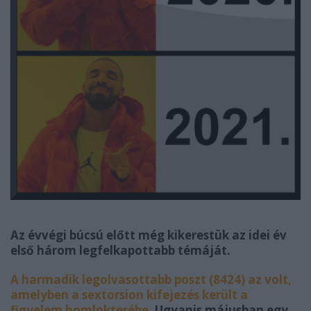
Az évvégi búcsú előtt még kikerestük az idei év
első három legfelkapottabb témáját.
A harmadik legolvasottabb poszt (8424) az volt,
amelyben a sextorsion kifejezés került a
figyelem homlokterébe
. Ugyanis májusban egy