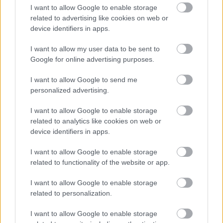
kétfaktoros jóváhagyó és tájékoztató SMS
I want to allow Google to enable storage
üzeneteket.
related to advertising like cookies on web or
device identifiers in apps.
I want to allow my user data to be sent to
Google for online advertising purposes.
I want to allow Google to send me
personalized advertising.
I want to allow Google to enable storage
related to analytics like cookies on web or
device identifiers in apps.
I want to allow Google to enable storage
related to functionality of the website or app.
I want to allow Google to enable storage
Nem maradt más hátra, mint hogy
Mindenmentes
related to personalization.
Boldog Új Évet kívánjunk, menteset mind a
I want to allow Google to enable storage
hagyományos COVID típusú, mind pedig a