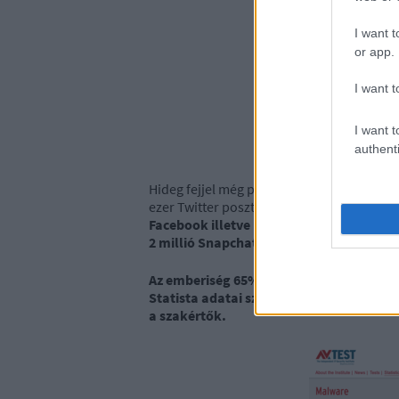
I want t
or app.
I want t
I want t
authenti
Hideg fejjel még pár nagy volumenű érték a
ezer Twitter poszt, 283 ezer USD elkölté
Facebook illetve Meta univerzumában, 5.
2 millió Snapchat üzenet, és 100 ezer f
Az emberiség 65%-a online van, és a fent
Statista adatai szerint. A 2022-es évre
a szakértők.