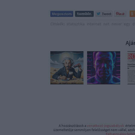
Címkék:
statisztika
internet
net
never
egy
d
Ajá
A hozzászólások a
vonatkozó jogszabályok
értelm
üzemeltetője semmilyen felelősséget nem vállal, azoka
Felhasználási felté