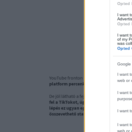
Opted 
I want 
Advertis
Opted 
I want t
of my P
was col
Opted 
Google 
I want t
YouTube fronton is komoly emelkedés köv
web or d
platform percenként.
I want t
De jól látható a fejlődés abból a párhuzam
purpose
fel a TikTokot, úgy 2021-ben már 167 mil
lépés ez ugyan egy embernek, ám nagy 
I want 
összevethető statisztikáknak ;-)
I want t
web or d