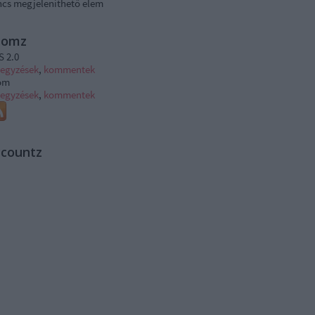
ncs megjeleníthető elem
tomz
S 2.0
jegyzések
,
kommentek
om
jegyzések
,
kommentek
ccountz