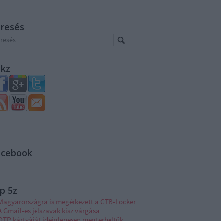
eresés
nkz
acebook
p 5z
Magyarországra is megérkezett a CTB-Locker
A Gmail-es jelszavak kiszivárgása
OTP kártyáját ideiglenesen megterheltük