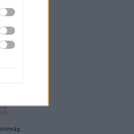
V 20.
V 21.
V 22.
V 23.
V 24.
V 25.
V 26.
V 27.
V 28.
V 29.
V 30.
V 31.
V 32.
V 33.
V 34.
V 35.
V 36.
V 37.
V 38.
V 39.
V 40.
iztonság