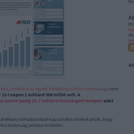
Ni
A
RS
be
At
be
a
ldalra, mekkora az egyedi kártékony kódok számossága
ezen
12-i napon 1 milliárd 306 millió volt. A
zerint pedig 11.7 milliárd kiszivárgott belépési
adat
ártékony támadásokkal kapcsolatos értékek jelzik, hogy
tes biztonság javítása területén.