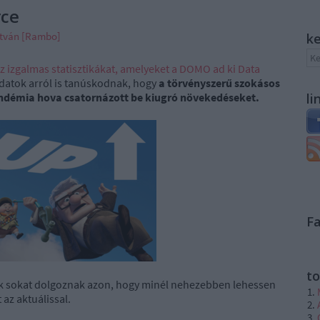
rce
stván [Rambo]
k
z izgalmas statisztikákat, amelyeket a DOMO ad ki Data
adatok arról is tanúskodnak, hogy
a törvényszerű szokásos
ndémia hova csatornázott be kiugró növekedéseket.
li
F
to
ítők sokat dolgoznak azon, hogy minél nehezebben lehessen
 az aktuálissal.