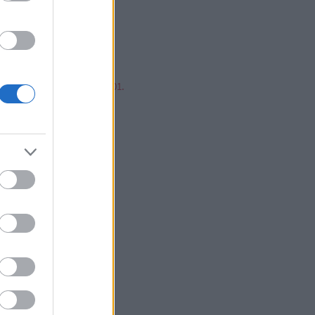
mp ESP, jump!
ren Balázs
ntér Zsolt @Mp3Pintyo
w cikkz
írusok Varázslatos Világa 01.
V 02.
V 03.
V 04.
V 05.
V 06.
V 07.
V 08.
V 09.
V 10.
V 11.
V 12.
V 13.
V 14.
V 15.
V 16.
V 17.
V 18.
V 19.