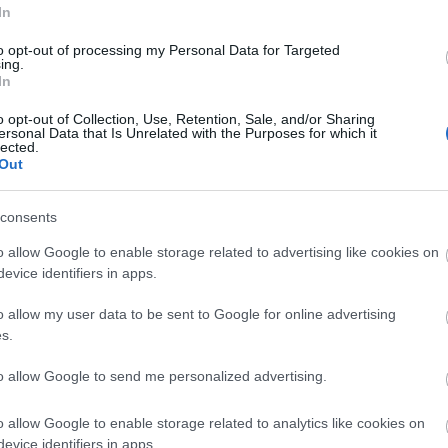
Ju
In
Ko
Pi
to opt-out of processing my Personal Data for Targeted
ing.
In
pc
o opt-out of Collection, Use, Retention, Sale, and/or Sharing
A V
ersonal Data that Is Unrelated with the Purposes for which it
VV
lected.
VV
Out
VV
VV
VV
consents
VV
VV
o allow Google to enable storage related to advertising like cookies on
etkezett be,
mára 694 ezer óra anyagot közvetít a
VV
evice identifiers in apps.
VV
VV
o allow my user data to be sent to Google for online advertising
VV
ból is, hogy
míg 2020-ban percenként 2704-en telepítették
s.
VV
lió videót néztek az egységnyi 60 szekundum alatt. Kis
VV
lépés az emberiségnek és az egymással könnyen
VV
to allow Google to send me personalized advertising.
VV
VV
o allow Google to enable storage related to analytics like cookies on
VV
evice identifiers in apps.
VV