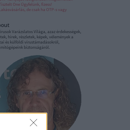
Tisztelt One Úgyfelünk, fizess!
Lakásvásárlás, de csak ha OTP-s vagy
bout
írusok Varázslatos Világa, azaz érdekességek,
tek, hírek, részletek, képek, vélemények a
ai és külföldi vírustámadásokról,
ámítógépeink biztonságáról.