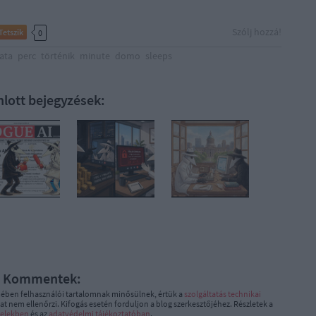
Szólj hozzá!
Tetszik
0
ata
perc
történik
minute
domo
sleeps
nlott bejegyzések:
Kommentek:
ében felhasználói tartalomnak minősülnek, értük a
szolgáltatás technikai
t nem ellenőrzi. Kifogás esetén forduljon a blog szerkesztőjéhez. Részletek a
telekben
és az
adatvédelmi tájékoztatóban
.