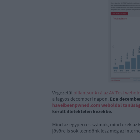
Végezetül
pillantsunk rá az AV Test webo
a fagyos decemberi napon.
Ez a december 
haveibeenpwned.com weboldal tanúsága s
került illetéktelen kezekbe.
Mind az egyperces számok, mind ezek az k
jövőre is sok teendőnk lesz még az interne