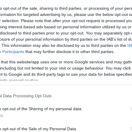
orgása alatt 856 perc webinar zajlott világszerte ;-)
to opt-out of the sale, sharing to third parties, or processing of your per
formation for targeted advertising by us, please use the below opt-out s
 a korábbi rengeteg biztonsági incidens
miatt azóta az
r selection. Please note that after your opt-out request is processed y
ágon, többek közt legutóbb az automatikus frissítési
Cs
eing interest-based ads based on personal information utilized by us or
ta
disclosed to third parties prior to your opt-out. You may separately opt-
Si
losure of your personal information by third parties on the IAB’s list of
kép
. This information may also be disclosed by us to third parties on the
IA
Töl
Participants
that may further disclose it to other third parties.
B
 that this website/app uses one or more Google services and may gath
including but not limited to your visit or usage behaviour. You may click 
Ni
 to Google and its third-party tags to use your data for below specifi
ogle consent section.
r
Ra
l Data Processing Opt Outs
ot
o opt-out of the Sharing of my personal data.
Ap
In
De
In
o opt-out of the Sale of my Personal Data.
Irá