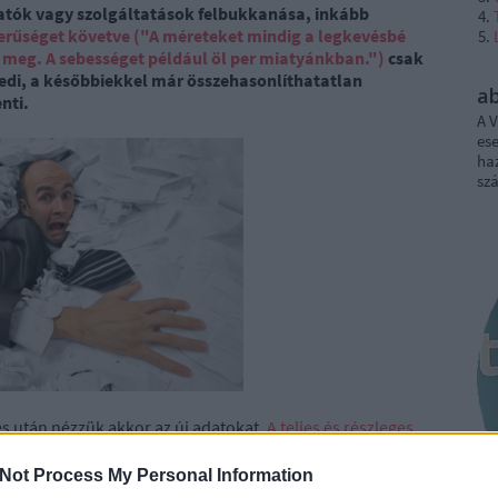
ltatók vagy szolgáltatások felbukkanása, inkább
erűséget követve ("A méreteket mindig a legkevésbé
meg. A sebességet például öl per miatyánkban.")
csak
yedi, a későbbiekkel már összehasonlíthatatlan
a
nti.
A V
ese
haz
sz
s után nézzük akkor az új adatokat.
A teljes és részleges
a a szokásainkat, kezdve mondjuk az online
ebex, Zoom, és hasonló alkalmazások segítségével történő
Not Process My Personal Information
osan történt növekedés:
2020-ban 60 másodperc alatt 208