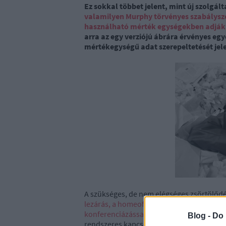
Ez sokkal többet jelent, mint új szolgá
valamilyen Murphy törvényes szabálysz
használható mérték egységekben adják 
arra az egy verziójú ábrára érvényes eg
mértékegységű adat szerepeltetését jele
A szükséges, de nem elégséges zsörtölődé
lezárás, a homeoffice alaposan felforgatt
konferenciázással
, az MS Teams, Cisco W
Blog -
Do 
rendszeres kapcsolattartásra, ebben bizt