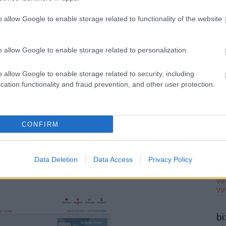
VV
VV
o allow Google to enable storage related to functionality of the website
VV
VV
VV
o allow Google to enable storage related to personalization.
VV
VV
VV
o allow Google to enable storage related to security, including
VV
cation functionality and fraud prevention, and other user protection.
VV
VV
 9.0-ás kimutatásból, mi történik a neten 1 perc alatt: 575
VV
se az Amazon áruházban,
240 ezer kép megosztása a
VV
CONFIRM
VV
7 millió Google keresés, 668 ezer Discord üzenet küldése,
VV
elhasználó csatlakozása a Teams
rendszerére.
VV
VV
i elérések jelentős része már mobileszközökről történik a
Data Deletion
Data Access
Privacy Policy
VV
 is legalább hasonló mértékű növekedést prognosztizálnak
VV
VV
VV
b