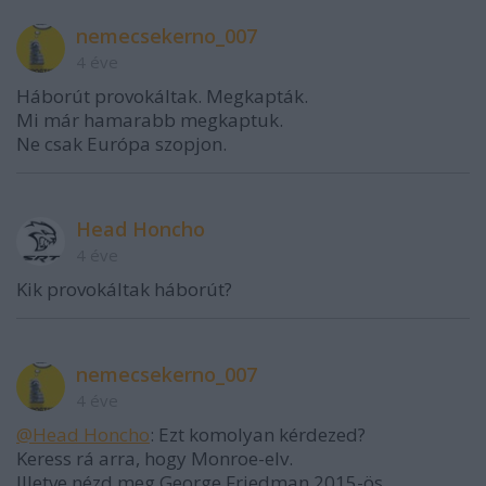
nemecsekerno_007
4 éve
Háborút provokáltak. Megkapták.
Mi már hamarabb megkaptuk.
Ne csak Európa szopjon.
Head Honcho
4 éve
Kik provokáltak háborút?
nemecsekerno_007
4 éve
@Head Honcho
: Ezt komolyan kérdezed?
Keress rá arra, hogy Monroe-elv.
Illetve nézd meg George Friedman 2015-ös