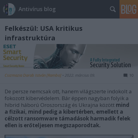
Antivírus blog
Felkészül: USA kritikus
infrastruktúra
Csizmazia Darab István [Rambo]
•
2022. március 09.
10
De persze nemcsak ott, hanem világszerte indokolt a
fokozott kibervédelem. Bár éppen nagyban folyik a
hibrid háború Oroszország és Ukrajna között
mind
a fizikai, mind pedig a kibertérben, emellett a
célzott ransomware támadások harmadik felek
ellen is erőteljesen megszaporodtak.