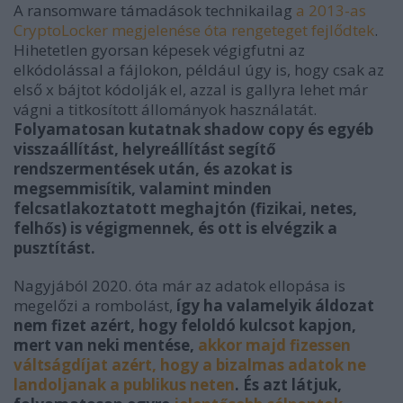
A ransomware támadások technikailag
a 2013-as
CryptoLocker megjelenése óta rengeteget fejlődtek
.
Hihetetlen gyorsan képesek végigfutni az
elkódolással a fájlokon, például úgy is, hogy csak az
első x bájtot kódolják el, azzal is gallyra lehet már
vágni a titkosított állományok használatát.
Folyamatosan kutatnak shadow copy és egyéb
visszaállítást, helyreállítást segítő
rendszermentések után, és azokat is
megsemmisítik, valamint minden
felcsatlakoztatott meghajtón (fizikai, netes,
felhős) is végigmennek, és ott is elvégzik a
pusztítást.
Nagyjából 2020. óta már az adatok ellopása is
megelőzi a rombolást,
így ha valamelyik áldozat
nem fizet azért, hogy feloldó kulcsot kapjon,
mert van neki mentése,
akkor majd fizessen
váltságdíjat azért, hogy a bizalmas adatok ne
landoljanak a publikus neten
. És azt látjuk,