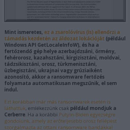
Mint ismeretes,
ez a zsarolóvírus (is) ellenőrzi a
támadás kezdetén az áldozat lokációját
(például
Windows API GetLocaleInfoW), és ha a
fertőzendő gép helye azerbajdzsáni, örmény,
fehérorosz, kazahsztáni, kirgizisztáni, moldvai,
tádzsikisztáni, orosz, türkmenisztáni,
üzbegisztáni, ukrajnai vagy grúziaiként
azonosító, akkor a ransomware fertőzés
folyamata automatikusan megszűnik, el sem
indul.
Ezt korábban már más ransomwarek esetén is
láthattuk
, emlékezzünk csak
például mondjuk a
Cerberre
. Ha a korábbi
Putyin-Biden egyezségre
gondolunk, amely az erőteljesebb orosz fellépést
szorgalmazta az ottani ransomware bandákkal