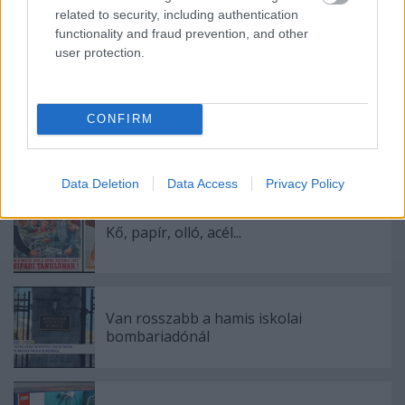
related to security, including authentication
functionality and fraud prevention, and other
user protection.
Ajánlott bejegyzések:
CONFIRM
Pandúrból lett rablók
Data Deletion
Data Access
Privacy Policy
Kő, papír, olló, acél...
Van rosszabb a hamis iskolai
bombariadónál