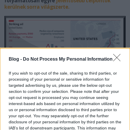
folyamatosan egyre
jelentősebb célpontok
kerülnek sorra világszerte.
Blog -
Do Not Process My Personal Information
If you wish to opt-out of the sale, sharing to third parties, or
processing of your personal or sensitive information for
targeted advertising by us, please use the below opt-out
section to confirm your selection. Please note that after your
opt-out request is processed you may continue seeing
A szofisztikált működés emellett jó ideje abba az
interest-based ads based on personal information utilized by
irányba is elindult, hogy optimalizálva a támadási
us or personal information disclosed to third parties prior to
időt,
kihagyják a felesleges mappákat a
your opt-out. You may separately opt-out of the further
titkosításból, ennek egyértelmű jeleit lehet látni már
disclosure of your personal information by third parties on the
a RagnarLockerben is
.
IAB’s list of downstream participants. This information may