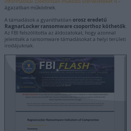
informatikai szektorban működő szervezeteket is
-
ágazatban működnek.
A támadások a gyaníthatóan
orosz eredetű
RagnarLocker ransomware csoporthoz köthetők
.
Az FBI felszólította az áldozatokat, hogy azonnal
jelentsék a ransomware támadásokat a helyi területi
irodájuknak.