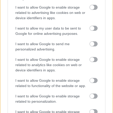
A
tavalyi Colonial Pipeline után már egyre több
kritikus infrastruktúra
ellen jelentkezik támadás
I want to allow Google to enable storage
más országokban is, például pár napja
a romániai
related to advertising like cookies on web or
device identifiers in apps.
Rompetrol szenvedett el egy ilyen incidenst
, ahol
a weblapjaik mellett
a kieső Fill&Go rendszerük
I want to allow my user data to be sent to
leállása miatt a benzinkutak is
Google for online advertising purposes.
működésképtelenné váltak.
I want to allow Google to send me
Az itteni elkövetők
a HIVE csoport nevében 2 millió
personalized advertising.
dolláros váltságdíjat követeltek
annak fejében,
hogy átadják a helyreállításhoz szükséges
I want to allow Google to enable storage
egyedi dekódoló kulcsot, valamint hogy ne
related to analytics like cookies on web or
szivárogtassák ki nyilvánosan az innen ellopott
device identifiers in apps.
bizalmas adatokat a HiveLeaks Tor webhelyén.
I want to allow Google to enable storage
related to functionality of the website or app.
I want to allow Google to enable storage
Címkék:
usa
infrastruktúra
erőmű
kritikus
váltságdíj
related to personalization.
ransomware
kibertámadás
olajvezeték
zsarolóvírus
I want to allow Google to enable storage