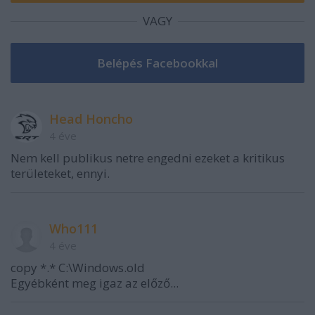
VAGY
Head Honcho
4 éve
Nem kell publikus netre engedni ezeket a kritikus
területeket, ennyi.
Who111
4 éve
copy *.* C:\Windows.old
Egyébként meg igaz az előző...