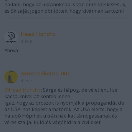
hallani, hogy az ukránoknak is van önrendelkezésük,
és ők saját jogon döntöttek, hogy kívánnak tartozni?
Head Honcho
4 éve
*hova
nemecsekerno_007
4 éve
@Head Honcho
: Sárga és hápog, de véletlenül se
kacsa, mivel az konteo lenne.
Igaz, hogy az oroszok is nyomják a propagandát de
az USA-hoz képest amatőrök. Az USA elérte, hogy a
haladó Hópihék ukrán nácikat támogassanak és
véres szájjal küldjék vágóhídra a civileket.