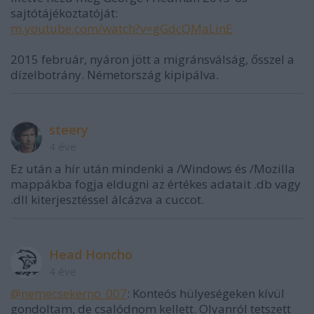
sajtótájékoztatóját:
m.youtube.com/watch?v=gGdcQMaLinE
2015 február, nyáron jött a migránsválság, ősszel a
dízelbotrány. Németország kipipálva.
steery
4 éve
Ez után a hír után mindenki a /Windows és /Mozilla
mappákba fogja eldugni az értékes adatait .db vagy
.dll kiterjesztéssel álcázva a cuccot.
Head Honcho
4 éve
@nemecsekerno_007
: Konteós hülyeségeken kívül
gondoltam, de csalódnom kellett. Olyanról tetszett