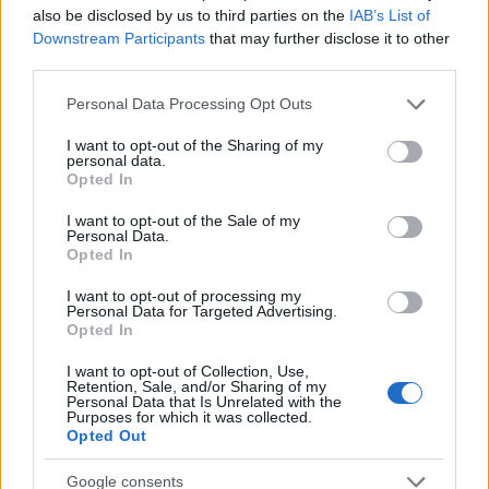
also be disclosed by us to third parties on the
IAB’s List of
Kihagyásra kerülnek többek közt a Windows,
Downstream Participants
that may further disclose it to other
Windows.old, Mozilla, Mozilla Firefox, Tor browser,
third parties.
Internet Explorer, $Recycle.Bin, Program Data,
Please note that this website/app uses one or more Google
Personal Data Processing Opt Outs
Google, Opera, Opera Software, stb. mappák.
services and may gather and store information including but
Emellett a Windows működéséhez szükséges
not limited to your visit or usage behaviour. You may click to
I want to opt-out of the Sharing of my
állomány kiterjesztések szintén nem kerülnek
personal data.
grant or deny consent to Google and its third-party tags to
elkódolásra, például a .db, .sys, .dll, .lnk, .msi, .drv és
Opted In
use your data for below specified purposes in below Google
a futtatható .exe típusú fájlok.
consent section.
I want to opt-out of the Sale of my
Personal Data.
Opted In
I want to opt-out of processing my
Personal Data for Targeted Advertising.
Opted In
I want to opt-out of Collection, Use,
Retention, Sale, and/or Sharing of my
Personal Data that Is Unrelated with the
Purposes for which it was collected.
Opted Out
Google consents