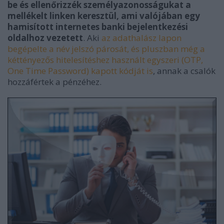
be és ellenőrizzék személyazonosságukat a
mellékelt linken keresztül, ami valójában egy
hamisított internetes banki bejelentkezési
oldalhoz vezetett
. Aki
az adathalász lapon
begépelte a név jelszó párosát, és pluszban még a
kéttényezős hitelesítéshez használt egyszeri (OTP,
One Time Password) kapott kódját is
, annak a csalók
hozzáfértek a pénzéhez.