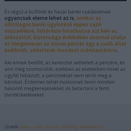
És végül a külföldi és hazai banki csalásoknak
ugyancsak eleme lehet az is,
amikor az
állítólagos banki ügyintéző éppen zajló
visszaélésre, feltörésre hivatkozva azt kéri az
áldozattól, biztonsága érdekében azonnal utalja
át ideiglenesen az összes pénzét egy a csaló által
bediktált, védettnek mondott számlaszámra
.
Aki ennek bedőlt, az keresztet vethetett a pénzére, és
ami még szomorúbb, ezekben az esetekben mivel az
ügyfél hibázott, a pénzintézet nem téríti meg a
károkat. Érdemes tehát óvatosnak lenni minden
hasonló megkeresésekkel, és betartani a fenti
óvintézkedéseket.
Címkék:
bank
csalás
átverés
phishing
adathalászat