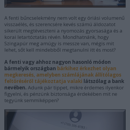
A fenti bűncselekmény nem volt egy óriási volumenű
visszaélés, és szerencsére kevés számú áldozatot
sikerült megtéveszteni a nyomozás gyorsasága és a
korai letartóztatás révén. Mondhatnánk, hogy
Szingapúr meg amúgy is messze van, mégis mit
lehet, sőt kell mindebből megtanulni itt és most?
A fenti vagy ahhoz nagyon hasonló módon
bármelyik országban
bárkihez érkezhet olyan
megkeresés, amelyben számlájának állítólagos
feltöréséről tájékoztatja valaki
látszólag a bank
nevében.
Adunk pár tippet, mikre érdemes ilyenkor
figyelni, és pénzünk biztonsága érdekében mit ne
tegyünk semmiképpen?