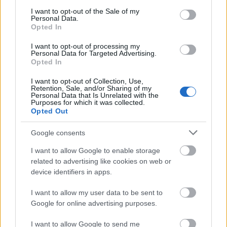
consent section.
I want to opt-out of the Sale of my
Personal Data.
Opted In
I want to opt-out of processing my
Personal Data for Targeted Advertising.
Opted In
A bevezetőben leírt esetnél volt még egy érdekesség,
ami más csalásoknál is előfordul.
Sosem szabad
I want to opt-out of Collection, Use,
kétlépcsős azonosítási kódokat idegeneknek,
Retention, Sale, and/or Sharing of my
Personal Data that Is Unrelated with the
ismeretleneknek megadni, elküldeni, bediktálni,
Purposes for which it was collected.
megosztani
.
Ezek a kódok a mi biztonságunkat
Opted Out
szolgálják, de csak addig
, amíg nem kerülnek
Google consents
illetéktelen kezekbe, mert onnantól már tudtunk és
beleegyezésünk nélkül megszemélyesíthetnek vele
I want to allow Google to enable storage
bennünket.
A banki tisztviselők soha nem fogják
related to advertising like cookies on web or
SMS-ben elkérni a banki adatainkat vagy az
device identifiers in apps.
egyszeri megerősítő jelszavainkat
.
I want to allow my user data to be sent to
A mit ne tegyünk listára kívánkozik még, hogy
Google for online advertising purposes.
legyünk gyanakvóak, biztonságtudatosak, óvatosak
.
Ha nem értjük a szituációt, ne hagyjuk
I want to allow Google to send me