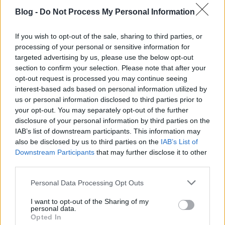
nevével visszaélő FluBot vírusos SMS üzenetek esete
.
Blog -
Do Not Process My Personal Information
Ott azt volt érdemes megjegyezni, hogy kéretlen
SMS üzenetben érkező linkre nem kattintunk,
If you wish to opt-out of the sale, sharing to third parties, or
onnan semmilyen alkalmazást nem telepítünk,
processing of your personal or sensitive information for
nem is adunk meg neki semmilyen engedélyt, és
targeted advertising by us, please use the below opt-out
igen jót teszünk magunkkal, ha naprakész
section to confirm your selection. Please note that after your
vírusvédelmi megoldást használunk a
opt-out request is processed you may continue seeing
mobilunkon.
interest-based ads based on personal information utilized by
us or personal information disclosed to third parties prior to
Érdekes módon
a teljesen idegen, a
your opt-out. You may separately opt-out of the further
szolgáltatóra nem is hasonlító linkre tömegesen
disclosure of your personal information by third parties on the
kattintottak az emberek
, ilyet sem érdemes
IAB’s list of downstream participants. This information may
elkövetni.
also be disclosed by us to third parties on the
IAB’s List of
Downstream Participants
that may further disclose it to other
third parties.
Please note that this website/app uses one or more Google
Personal Data Processing Opt Outs
services and may gather and store information including but
not limited to your visit or usage behaviour. You may click to
I want to opt-out of the Sharing of my
personal data.
grant or deny consent to Google and its third-party tags to
Opted In
use your data for below specified purposes in below Google