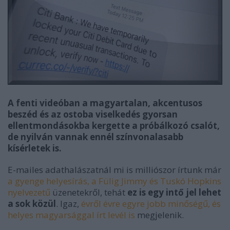
A fenti videóban a magyartalan, akcentusos
beszéd és az ostoba viselkedés gyorsan
ellentmondásokba kergette a próbálkozó csalót,
de nyilván vannak ennél színvonalasabb
kísérletek is.
E-mailes adathalászatnál mi is milliószor írtunk már
a gyenge helyesírás, a Fülig Jimmy és Tuskó Hopkins
nyelvezetű
üzenetekről, tehát
ez is egy intő jel lehet
a sok közül
. Igaz,
évről évre egyre jobb minőségű, és
helyes magyarsággal írt levél is
megjelenik.