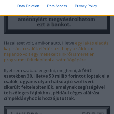
Data Deletion
Data Access
Privacy Policy
Hazai eset volt, amikor autó, illetve
egy lakás eladás
kapcsán a csalók elérték azt, hogy az áldozat
hajlandó volt egy mellékelt linkről ismeretlen
programot feltelepíteni a számítógépére
.
Ilyet sem szabad engedni, megtenni,
a fenti
esetekben 30, illetve 50 millió forintot loptak el a
csalók, ugyanis olyan hátsóajtó szoftvert
sikerült feltelepíteniük, amelynek segítségével
tetszőleges fájlokhoz, például céges aláírási
címpéldányhoz is hozzájutottak.