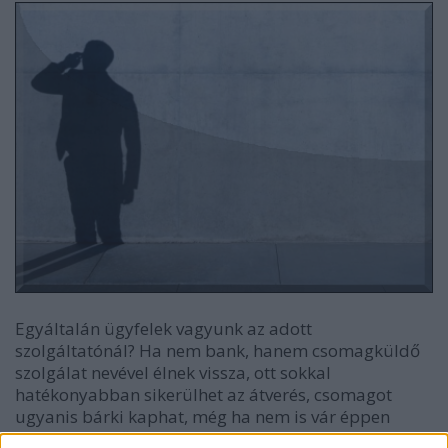
Egyáltalán ügyfelek vagyunk az adott
szolgáltatónál? Ha nem bank, hanem csomagküldő
szolgálat nevével élnek vissza, ott sokkal
hatékonyabban sikerülhet az átverés, csomagot
ugyanis bárki kaphat, még ha nem is vár éppen
konkrét helyről -
erről szólt a tavaly márciusi FedEx