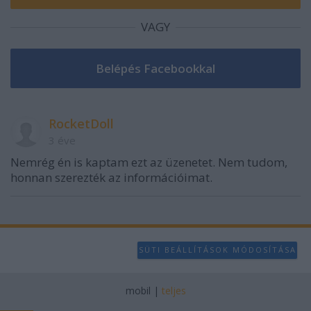
VAGY
RocketDoll
3 éve
Nemrég én is kaptam ezt az üzenetet. Nem tudom,
honnan szerezték az információimat.
SÜTI BEÁLLÍTÁSOK MÓDOSÍTÁSA
mobil
|
teljes