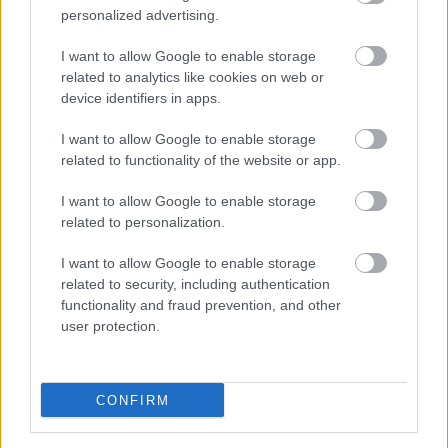
magunkat sürgetni, kérjünk a környezetünktől
personalized advertising.
segítséget, szakítsuk meg a hívást, és hívjuk fel
mi a bankunkat, hogy tisztázzuk a helyzetet.
I want to allow Google to enable storage
related to analytics like cookies on web or
device identifiers in apps.
I want to allow Google to enable storage
related to functionality of the website or app.
I want to allow Google to enable storage
related to personalization.
I want to allow Google to enable storage
related to security, including authentication
functionality and fraud prevention, and other
user protection.
CONFIRM