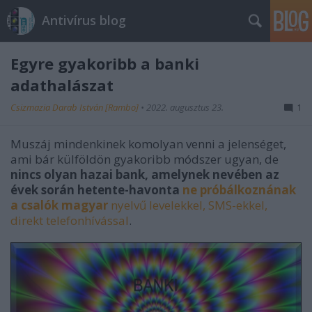
Antivírus blog
Egyre gyakoribb a banki
adathalászat
Csizmazia Darab István [Rambo]
•
2022. augusztus 23.
1
Muszáj mindenkinek komolyan venni a jelenséget,
ami bár külföldön gyakoribb módszer ugyan, de
nincs olyan hazai bank, amelynek nevében az
évek során hetente-havonta
ne próbálkoznának
a csalók magyar
nyelvű levelekkel, SMS-ekkel,
direkt telefonhívással
.