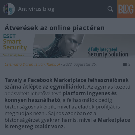
Antivírus blog
Átverések az online piactéren
Csizmazia Darab István [Rambo]
•
2022. augusztus 25.
3
Tavaly a Facebook Marketplace felhasználóinak
száma átlépte az egymilliárdot.
Az egymás közötti
adásvételt lehetővé tévő
platform ingyenes és
könnyen használható
, a felhasználók pedig
biztonságosnak érzik, mivel az eladók profilját is
meg tudják nézni. Sajnos azonban ez a
biztonságérzet gyakran hamis, mivel
a Marketplace
is rengeteg csalót vonz.