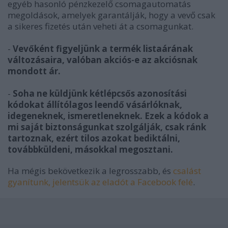
egyéb hasonló pénzkezelő csomagautomatás
megoldások, amelyek garantálják, hogy a vevő csak
a sikeres fizetés után veheti át a csomagunkat.
-
Vevőként figyeljünk a termék listaárának
változásaira, valóban akciós-e az akciósnak
mondott ár.
-
Soha ne küldjünk kétlépcsős azonosítási
kódokat állítólagos leendő vásárlóknak,
idegeneknek, ismeretleneknek. Ezek a kódok a
mi saját biztonságunkat szolgálják, csak ránk
tartoznak, ezért tilos azokat bediktálni,
továbbküldeni, másokkal megosztani.
Ha mégis bekövetkezik a legrosszabb, és
csalást
gyanítunk, jelentsük az eladót a Facebook felé
.