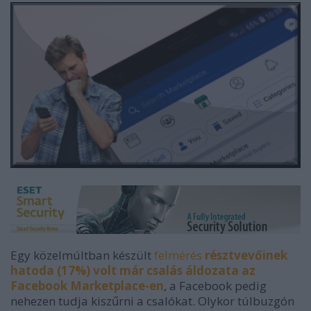
Egy közelmúltban készült
felmérés
résztvevőinek
hatoda (17%) volt már csalás áldozata az
Facebook Marketplace-en
, a Facebook pedig
nehezen tudja kiszűrni a csalókat. Olykor túlbuzgón