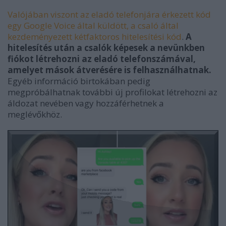
Valójában viszont az eladó telefonjára érkezett kód
egy Google Voice által küldött, a csaló által
kezdeményezett kétfaktoros hitelesítési kód
.
A
hitelesítés után a csalók képesek a nevünkben
fiókot létrehozni az eladó telefonszámával,
amelyet mások átverésére is felhasználhatnak.
Egyéb információ birtokában pedig
megpróbálhatnak további új profilokat létrehozni az
áldozat nevében vagy hozzáférhetnek a
meglévőkhöz.