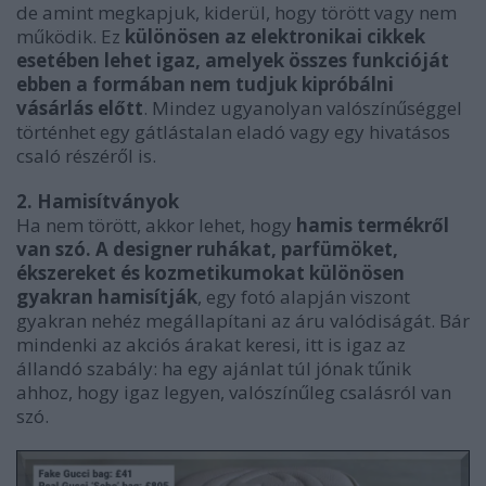
de amint megkapjuk, kiderül, hogy törött vagy nem
működik. Ez
különösen az elektronikai cikkek
esetében lehet igaz, amelyek összes funkcióját
ebben a formában nem tudjuk kipróbálni
vásárlás előtt
. Mindez ugyanolyan valószínűséggel
történhet egy gátlástalan eladó vagy egy hivatásos
csaló részéről is.
2. Hamisítványok
Ha nem törött, akkor lehet, hogy
hamis termékről
van szó. A designer ruhákat, parfümöket,
ékszereket és kozmetikumokat különösen
gyakran hamisítják
, egy fotó alapján viszont
gyakran nehéz megállapítani az áru valódiságát. Bár
mindenki az akciós árakat keresi, itt is igaz az
állandó szabály: ha egy ajánlat túl jónak tűnik
ahhoz, hogy igaz legyen, valószínűleg csalásról van
szó.