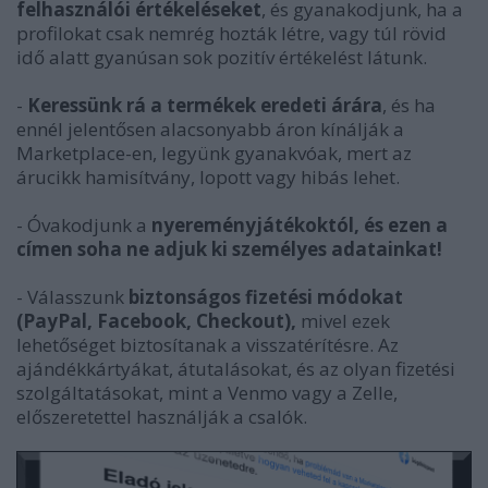
felhasználói értékeléseket
, és gyanakodjunk, ha a
profilokat csak nemrég hozták létre, vagy túl rövid
idő alatt gyanúsan sok pozitív értékelést látunk.
-
Keressünk rá a termékek eredeti árára
, és ha
ennél jelentősen alacsonyabb áron kínálják a
Marketplace-en, legyünk gyanakvóak, mert az
árucikk hamisítvány, lopott vagy hibás lehet.
- Óvakodjunk a
nyereményjátékoktól, és ezen a
címen soha ne adjuk ki személyes adatainkat!
- Válasszunk
biztonságos fizetési módokat
(PayPal, Facebook, Checkout),
mivel ezek
lehetőséget biztosítanak a visszatérítésre. Az
ajándékkártyákat, átutalásokat, és az olyan fizetési
szolgáltatásokat, mint a Venmo vagy a Zelle,
előszeretettel használják a csalók.