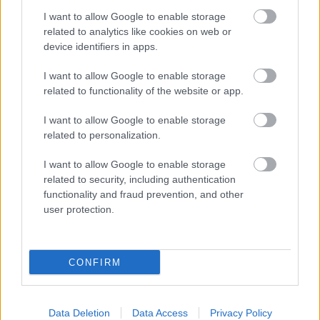
mivel az összeg viszonylag kicsi az eladásra
I want to allow Google to enable storage
szánt tárgy értékéhez képest, az eladók gyakran
related to analytics like cookies on web or
belemennek az ilyen állítólagos díj kifizetésébe.
device identifiers in apps.
8. Beetetés, figyelemfelkeltés
I want to allow Google to enable storage
A csalók gyakran kiváló minőségű terméket
related to functionality of the website or app.
hirdetnek nagyon kedvező áron.
Amikor a vásárló
szeretné megvásárolni az akciós terméket, az
I want to allow Google to enable storage
eltűnik a rendszerből, a csalók pedig vagy egy
related to personalization.
hasonló terméket ajánlanak
fel magasabb áron
vagy egy rosszabb alternatívát.
I want to allow Google to enable storage
related to security, including authentication
functionality and fraud prevention, and other
user protection.
CONFIRM
Data Deletion
Data Access
Privacy Policy