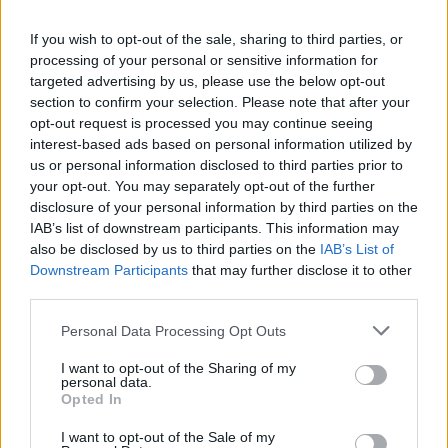
If you wish to opt-out of the sale, sharing to third parties, or
processing of your personal or sensitive information for
targeted advertising by us, please use the below opt-out
section to confirm your selection. Please note that after your
opt-out request is processed you may continue seeing
interest-based ads based on personal information utilized by
us or personal information disclosed to third parties prior to
your opt-out. You may separately opt-out of the further
6. Hamis nyereményjátékok
disclosure of your personal information by third parties on the
Az információk megszerzésének egy másik módja a
IAB’s list of downstream participants. This information may
hamis nyereményjátékok közzététele a Facebook
also be disclosed by us to third parties on the
IAB’s List of
Marketplace-en.
A gyanútlan felhasználó
Downstream Participants
that may further disclose it to other
third parties.
mindössze egy linkre kattint, ahol személyes
adatokat ad meg magáról abban a hitben, hogy
Please note that this website/app uses one or more Google
Personal Data Processing Opt Outs
ingyenes luxuscikkeket,
kriptodevizát vagy más
services and may gather and store information including but
különleges ajándékot kaphat
.
not limited to your visit or usage behaviour. You may click to
I want to opt-out of the Sharing of my
personal data.
grant or deny consent to Google and its third-party tags to
Opted In
A csalók viszont kizárólag a személyes adatokat
use your data for below specified purposes in below Google
akarják megszerezni, hogy azokkal további
consent section.
I want to opt-out of the Sale of my
személyazonossággal kapcsolatos csalást vagy