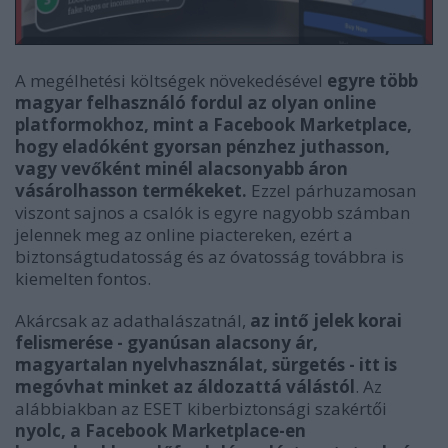
A megélhetési költségek növekedésével
egyre több
magyar felhasználó fordul az olyan online
platformokhoz, mint a Facebook Marketplace,
hogy eladóként gyorsan pénzhez juthasson,
vagy vevőként minél alacsonyabb áron
vásárolhasson termékeket.
Ezzel párhuzamosan
viszont sajnos a csalók is egyre nagyobb számban
jelennek meg az online piactereken, ezért a
biztonságtudatosság és az óvatosság továbbra is
kiemelten fontos.
Akárcsak az adathalászatnál,
az intő jelek korai
felismerése - gyanúsan alacsony ár,
magyartalan nyelvhasználat, sürgetés - itt is
megóvhat minket az áldozattá válástól
. Az
alábbiakban az ESET kiberbiztonsági szakértői
nyolc, a Facebook Marketplace-en