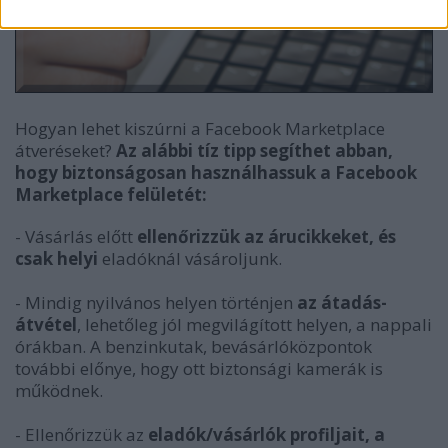
Hogyan lehet kiszúrni a Facebook Marketplace
átveréseket?
Az alábbi tíz tipp segíthet abban,
hogy biztonságosan használhassuk a Facebook
Marketplace felületét:
- Vásárlás előtt
ellenőrizzük az árucikkeket, és
csak helyi
eladóknál vásároljunk.
- Mindig nyilvános helyen történjen
az átadás-
átvétel
, lehetőleg jól megvilágított helyen, a nappali
órákban. A benzinkutak, bevásárlóközpontok
további előnye, hogy ott biztonsági kamerák is
működnek.
- Ellenőrizzük az
eladók/vásárlók profiljait, a