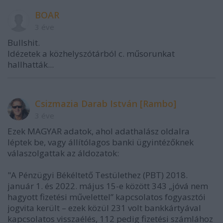
BOAR
3 éve
Bullshit.
Idézetek a közhelyszótárból c. műsorunkat
hallhatták...
Csizmazia Darab István [Rambo]
3 éve
Ezek MAGYAR adatok, ahol adathalász oldalra
léptek be, vagy állítólagos banki ügyintézőknek
válaszolgattak az áldozatok:
"A Pénzügyi Békéltető Testülethez (PBT) 2018.
január 1. és 2022. május 15-e között 343 „jóvá nem
hagyott fizetési művelettel” kapcsolatos fogyasztói
jogvita került – ezek közül 231 volt bankkártyával
kapcsolatos visszaélés, 112 pedig fizetési számlához