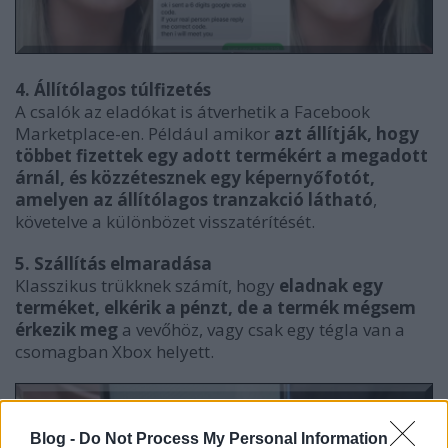
4. Állítólagos túlfizetés
A csalók az eladókat is átverhetik a Facebook
Marketplace-en. Például amikor
azt állítják, hogy
többet fizettek egy adott termékért a megadott
árnál, és közzétesznek egy képernyőfotót,
amelyen az állítólagos tranzakció látható
,
követelve a különbözet visszatérítését.
5. Szállítás elmaradása
Klasszikus trükknek számít, hogy
eladnak egy
terméket, elkérik a pénzt, de a termék mégsem
érkezik meg
a vevőhöz, vagy csak egy tégla van a
csomagban Xbox helyett.
Blog -
Do Not Process My Personal Information