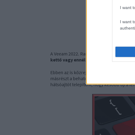
I want t
I want t
authenti
A Veeam 2022. Ransomware Trends Report
kettő vagy ennél is több ransomware tá
Ebben az is közrejátszhat, hogy egyrészt
a
másrészt a behatolás során a támadók a m
hátsóajtót telepíteni, hogy később újra leh