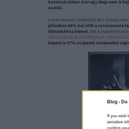
konstrukcióban már egy ideje nem is hajl
az AXA.
A manchesteri székhelyű NCC Group inform
júliusban 45%-kal nőtt a ransomware t
időszakához képest.
Bár a zsarolóvírus 
visszaesések és emelkedések - például a Co
képest is 47%-os ijesztő növekedést regi
Blog -
Do 
If you wish 
sensitive in
confirm you