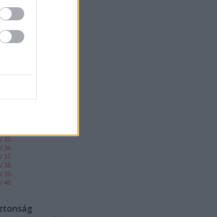
V 20.
V 21.
V 22.
V 23.
V 24.
V 25.
V 26.
V 27.
V 28.
V 29.
V 30.
V 31.
V 32.
V 33.
V 34.
V 35.
V 36.
V 37.
V 38.
V 39.
V 40.
iztonság