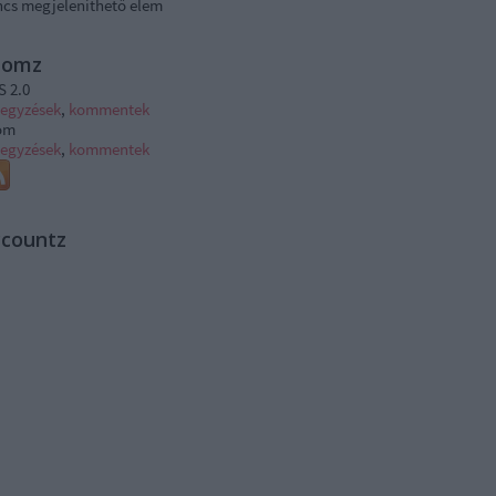
ncs megjeleníthető elem
tomz
S 2.0
jegyzések
,
kommentek
om
jegyzések
,
kommentek
ccountz