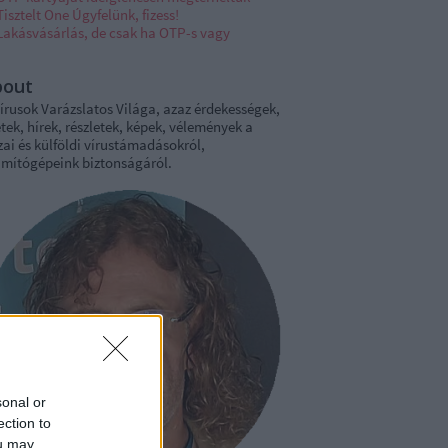
Tisztelt One Úgyfelünk, fizess!
Lakásvásárlás, de csak ha OTP-s vagy
bout
írusok Varázslatos Világa, azaz érdekességek,
tek, hírek, részletek, képek, vélemények a
ai és külföldi vírustámadásokról,
ámítógépeink biztonságáról.
sonal or
ection to
ou may