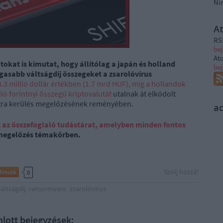
Ni
A
RS
be
At
okat is kimutat, hogy állítólag a japán és holland
be
gasabb váltságdíj összegeket a zsarolóvírus
.3 millió dollár értékben (1.7 mrd HUF), míg a hollandok
ió forintnyi összegű kriptovalutát
utalnak át elkódolt
ságra kerülés megelőzésének reményében.
a
t az összefoglaló tudástárat, amelyben minden fontos
megelőzés témakörben.
Szólj hozzá!
Tetszik
0
áltságdíj
ransomware
zsarolóvírus
nlott bejegyzések: