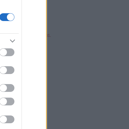
mp ESP, jump!
ren Balázs
ntér Zsolt @Mp3Pintyo
w cikkz
írusok Varázslatos Világa 01.
V 02.
V 03.
V 04.
V 05.
V 06.
V 07.
V 08.
V 09.
V 10.
V 11.
V 12.
V 13.
V 14.
V 15.
V 16.
V 17.
V 18.
V 19.