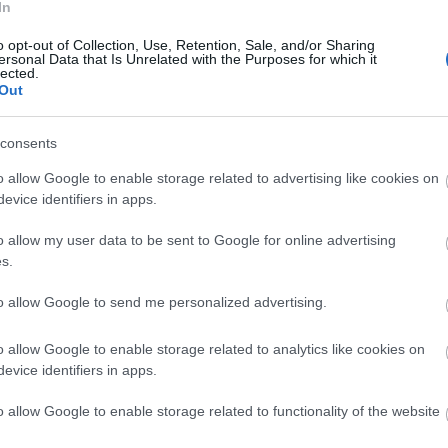
In
Ju
Ko
o opt-out of Collection, Use, Retention, Sale, and/or Sharing
Pi
ersonal Data that Is Unrelated with the Purposes for which it
lected.
Out
pc
A V
VV
consents
lis mértékének alakulását is. A kutatások kimutatták, hogy
VV
ő, 2021-es értékekhez képest
. A támadási próbálkozások
VV
o allow Google to enable storage related to advertising like cookies on
ben átlagosan másodpercenként 20 kísérletet jelent.
VV
evice identifiers in apps.
VV
VV
ginkább a célkeresztben, egymaga lényegesen több
o allow my user data to be sent to Google for online advertising
VV
envedett el, mint bármely más ország.
Az összes támadás
s.
VV
at tekintve pedig az ipari és energetikai, kiskereskedelmi
VV
legveszélyeztetettebb ágazatok közé.
VV
to allow Google to send me personalized advertising.
VV
VV
o allow Google to enable storage related to analytics like cookies on
VV
evice identifiers in apps.
VV
VV
VV
o allow Google to enable storage related to functionality of the website
VV
VV