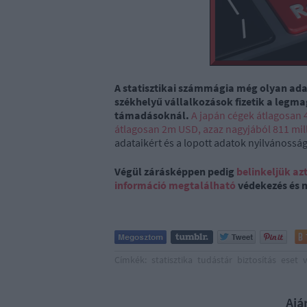
A statisztikai számmágia még olyan adat
székhelyű vállalkozások fizetik a legma
támadásoknál.
A japán cégek átlagosan 4
átlagosan 2m USD, azaz nagyjából 811 mill
adataikért és a lopott adatok nyilvános
Végül zárásképpen pedig
belinkeljük az
információ megtalálható
védekezés és 
Címkék:
statisztika
tudástár
biztosítás
eset
v
Ajá