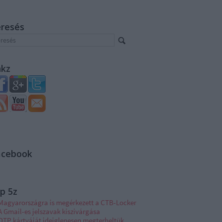
eresés
nkz
acebook
p 5z
Magyarországra is megérkezett a CTB-Locker
A Gmail-es jelszavak kiszivárgása
OTP kártyáját ideiglenesen megterheltük