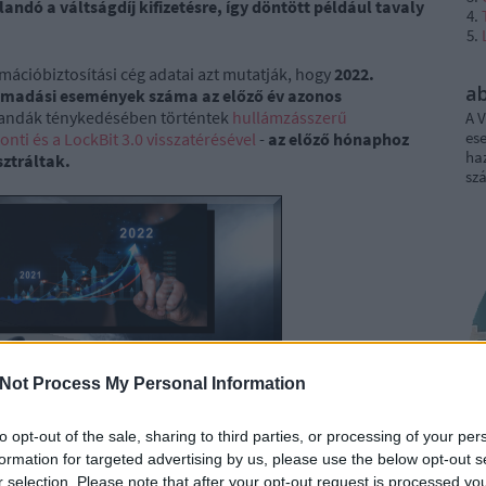
andó a váltságdíj kifizetésre, így döntött például tavaly
ációbiztosítási cég adatai azt mutatják, hogy
2022.
a
ámadási események száma az előző év azonos
bandák ténykedésében történtek
hullámzásszerű
A V
ese
nti és a LockBit 3.0 visszatérésével
-
az előző hónaphoz
haz
sztráltak.
sz
Not Process My Personal Information
to opt-out of the sale, sharing to third parties, or processing of your per
formation for targeted advertising by us, please use the below opt-out s
r selection. Please note that after your opt-out request is processed y