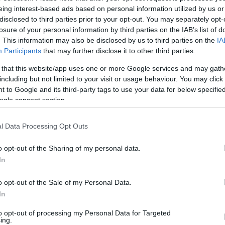
eing interest-based ads based on personal information utilized by us or
odik, hogy
2022-ben 320 incidens során eddig már 30 TB
disclosed to third parties prior to your opt-out. You may separately opt-
llopniuk. A latencia miatt ez szám sokkal nagyobb is
losure of your personal information by third parties on the IAB’s list of
ül bejelentésre és nyilvánosságra.
. This information may also be disclosed by us to third parties on the
IA
Cs
Participants
that may further disclose it to other third parties.
ta
s elszenvedett ilyen támadást
, ahol
1 TB zsákmányolt
Si
os váltságdíjat követeltek.
 that this website/app uses one or more Google services and may gath
kép
including but not limited to your visit or usage behaviour. You may click 
Töl
 to Google and its third-party tags to use your data for below specifi
ogle consent section.
B
Ni
l Data Processing Opt Outs
r
o opt-out of the Sharing of my personal data.
Ra
In
ot
o opt-out of the Sale of my Personal Data.
Ap
In
De
In
to opt-out of processing my Personal Data for Targeted
ing.
Irá