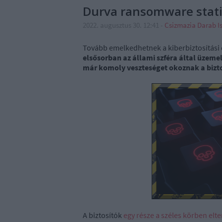
Durva ransomware stati
2022. augusztus 30. 12:41
-
Csizmazia Darab I
Tovább emelkedhetnek a kiberbiztosítási 
elsősorban az állami szféra által üzeme
már komoly veszteséget okoznak a bizt
A biztosítók
egy része a széles körben elt