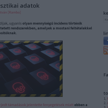
sztikai adatok
stván [Rambo]
k
díjak, ugyanis
olyan mennyiségű incidens történik
ltetett rendszerekben, amelyek a mostani feltételekkel
osítóknak
.
li
F
to
erjedt támadások jelentette fenyegetések miatt
ebben a