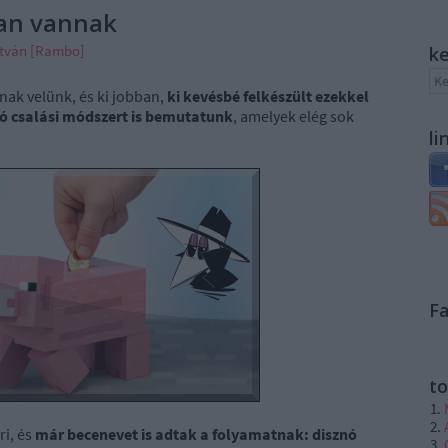
ban vannak
stván [Rambo]
k
nnak velünk, és ki jobban,
ki kevésbé felkészült ezekkel
ó csalási módszert is bemutatunk
, amelyek elég sok
li
F
to
ri, és
már becenevet is adtak a folyamatnak: disznó