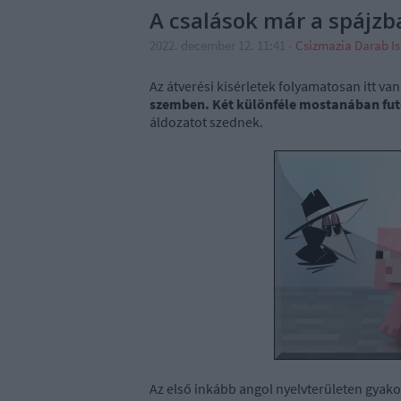
A csalások már a spájz
2022. december 12. 11:41
-
Csizmazia Darab I
Az átverési kísérletek folyamatosan itt va
szemben. Két különféle mostanában fut
áldozatot szednek.
Az első inkább angol nyelvterületen gyako