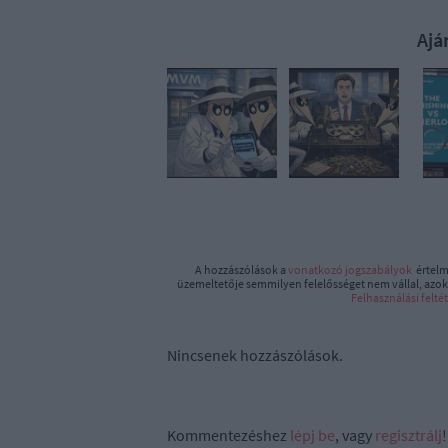
Ajá
A hozzászólások a
vonatkozó jogszabályok
értelm
üzemeltetője semmilyen felelősséget nem vállal, azoka
Felhasználási felté
Nincsenek hozzászólások.
Kommentezéshez
lépj be
, vagy
regisztrálj
!