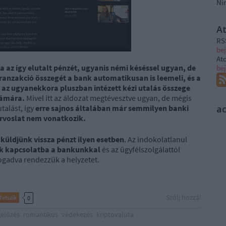
Ni
A
RS
be
At
a az így elutalt pénzét, ugyanis némi késéssel ugyan, de
be
tranzakció összegét a bank automatikusan is leemeli, és a
y az ugyanekkora pluszban intézett kézi utalás összege
zámára.
Mivel itt az áldozat megtévesztve ugyan, de mégis
talást, így
erre sajnos általában már semmilyen banki
a
gorvoslat nem vonatkozik.
 küldjünk vissza pénzt ilyen esetben
. Az indokolatlanul
nk kapcsolatba a bankunkkal
és az ügyfélszolgálattól
fogadva rendezzük a helyzetet.
Szólj hozzá!
Tetszik
0
előzés
romantikus
védekezés
kriptovaluta