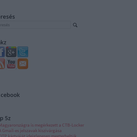
eresés
nkz
acebook
p 5z
Magyarországra is megérkezett a CTB-Locker
A Gmail-es jelszavak kiszivárgása
OTP kártyáját ideiglenesen megterheltük