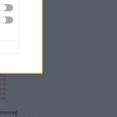
V 20.
V 21.
V 22.
V 23.
V 24.
V 25.
V 26.
V 27.
V 28.
V 29.
V 30.
V 31.
V 32.
V 33.
V 34.
V 35.
V 36.
V 37.
V 38.
V 39.
V 40.
iztonság