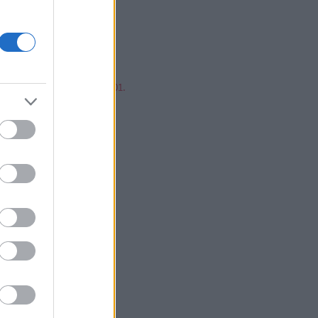
mp ESP, jump!
ren Balázs
ntér Zsolt @Mp3Pintyo
w cikkz
írusok Varázslatos Világa 01.
V 02.
V 03.
V 04.
V 05.
V 06.
V 07.
V 08.
V 09.
V 10.
V 11.
V 12.
V 13.
V 14.
V 15.
V 16.
V 17.
V 18.
V 19.