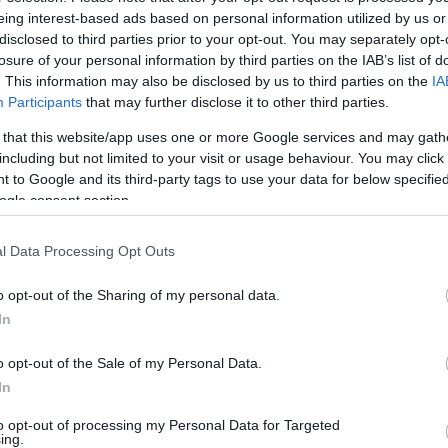
nder és egyéb közösségi vagy társkereső
alkalmazásokon
eing interest-based ads based on personal information utilized by us or
filképével.
disclosed to third parties prior to your opt-out. You may separately opt-
losure of your personal information by third parties on the IAB’s list of
ének előre, a csalók óvatosak
, és csak
lassan csepegtetve
. This information may also be disclosed by us to third parties on the
IA
Cs
rkedni vágyó partnert, hogy az általuk javasolt, nem-
Participants
that may further disclose it to other third parties.
ta
ítsák őket.
Si
 that this website/app uses one or more Google services and may gath
kép
Töl
including but not limited to your visit or usage behaviour. You may click 
 to Google and its third-party tags to use your data for below specifi
ogle consent section.
B
Ni
l Data Processing Opt Outs
r
o opt-out of the Sharing of my personal data.
Ra
In
ot
o opt-out of the Sale of my Personal Data.
Ap
In
De
In
to opt-out of processing my Personal Data for Targeted
ing.
Irá