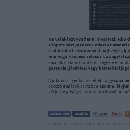
Ha valaki ezt óvatlanul megteszi, elbukj
a lopott kártyaadatok miatt az eredeti 
csalás miatt visszavonást hajt végre, íg
már végérvényesen elveszik az ügyfél s
saját akaratából "önként" végezte el az átu
garancia, jóvátétel vagy kártérítési jo
A jótanács ilyenkor az lehet, hogy
soha ne
érkező utalások esetében
azonnal lépjü
kérjen segítséget, és az ő utasításait meg
Címkék:
befektetés
csalás
átverés
randi
meg