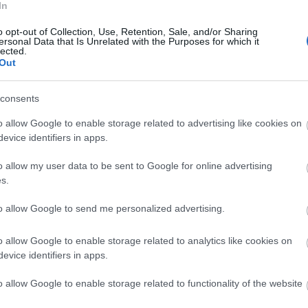
In
Ju
Ko
ajta sürgetés, vagy pszichológiai nyomásgyakorlás, hogy az
Pi
o opt-out of Collection, Use, Retention, Sale, and/or Sharing
ide. Itt még az is bevett gyakorlat, hogy
egy kezdeti,
ersonal Data that Is Unrelated with the Purposes for which it
azudott befizetést egy állítólagos hozammal kiegészítve
lected.
 nagyobb tétben való invesztícióra.
Ám ha valaki már
Out
pc
salódnia kell.
A V
VV
consents
efektetés "felszabadítása" egy külön pluszban fizetendő díj
VV
m nem sokkal ezután egyszerűen nyomtalanul eltűnnek
VV
o allow Google to enable storage related to advertising like cookies on
okat elfogadni ismeretlenektől, akár kripto, akár
VV
evice identifiers in apps.
VV
es csalások témájában érdemes megnézni a Tinder Svindler
,
VV
t című Netflixes sorozatokat
, sokat lehet tanulni más
o allow my user data to be sent to Google for online advertising
VV
s.
VV
VV
VV
to allow Google to send me personalized advertising.
VV
VV
o allow Google to enable storage related to analytics like cookies on
VV
evice identifiers in apps.
VV
VV
VV
o allow Google to enable storage related to functionality of the website
VV
VV