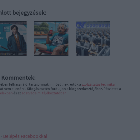
nlott bejegyzések:
Kommentek:
ében felhasználói tartalomnak minősülnek, értük a
szolgáltatás technikai
t nem ellenőrzi. Kifogás esetén forduljon a blog szerkesztőjéhez. Részletek a
telekben
és az
adatvédelmi tájékoztatóban
.
 ‐
Belépés Facebookkal