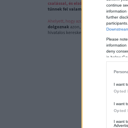
csalással, és elsősorban a Whatsapp, Ti
continue se
tűnnek fel valamilyen vonzó személy pro
information 
further disc
Ahelyett, hogy azonnal nagy összeget kérn
participants
dolgoznak
azon, hogy meggyőzzék az isme
Downstream 
hivatalos kereskedelmi platformokra irány
Please note
information 
deny consent
in below Go
Persona
I want t
Opted 
I want t
Opted 
I want 
Advertis