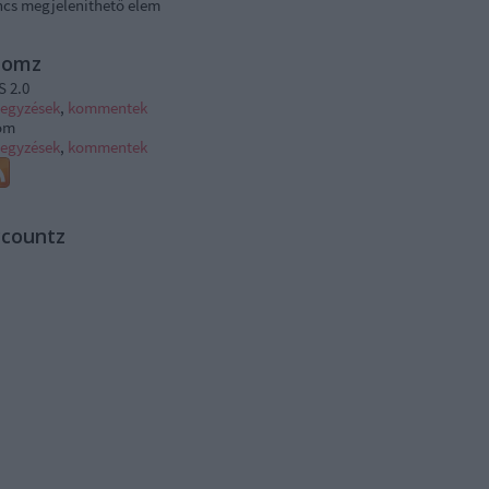
ncs megjeleníthető elem
tomz
S 2.0
jegyzések
,
kommentek
om
jegyzések
,
kommentek
ccountz