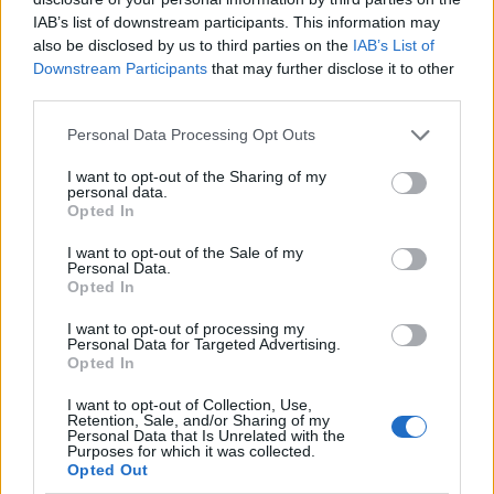
felderítő alkalmazás, amely képes megjeleníteni az
IAB’s list of downstream participants. This information may
összes hálózati eszközt) hirdettek, és hamis keresési
also be disclosed by us to third parties on the
IAB’s List of
hirdetésekkel növelték saját rosszindulatú oldalaik
Downstream Participants
that may further disclose it to other
láthatóságát.
third parties.
Ezzel az ilyen jellegű termékeket kereső
Please note that this website/app uses one or more Google
Personal Data Processing Opt Outs
internetfelhasználókat eltérítették, és az apró
services and may gather and store information including but
árulkodó jelek sajnos nem tűntek fel
not limited to your visit or usage behaviour. You may click to
I want to opt-out of the Sharing of my
mindenkinek.
personal data.
grant or deny consent to Google and its third-party tags to
Opted In
use your data for below specified purposes in below Google
consent section.
I want to opt-out of the Sale of my
Personal Data.
Opted In
I want to opt-out of processing my
Personal Data for Targeted Advertising.
Opted In
I want to opt-out of Collection, Use,
Retention, Sale, and/or Sharing of my
Personal Data that Is Unrelated with the
Purposes for which it was collected.
Opted Out