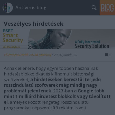
Antivírus blog
Veszélyes hirdetések
Csizmazia Darab István [Rambo]
•
2025. január 30.
0
Annak ellenére, hogy egyre többen használnak
hirdetésblokkolókat és kifinomult biztonsági
szoftvereket,
a hirdetéseken keresztül terjedő
rosszindulatú szoftverek még mindig nagy
problémát jelentenek
. 2023-ban
a Google több
mint 1 milliárd hirdetést blokkolt vagy távolított
el
, amelyek között rengeteg rosszindulatú
programokat népszerűsítő reklám is volt.