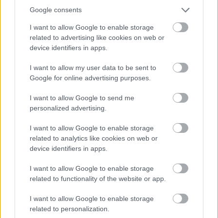
Az ESET kutatói szerint az áldozatok között más
Google consents
online hirdetőket is találunk. A reklámipar jellegéből
I want to allow Google to enable storage
adódóan a csaló szándékú szereplők
az egész
related to advertising like cookies on web or
hirdetési láncot manipulálhatják, többféle
device identifiers in apps.
módon veszélyeztetve azt - többek között
hirdetések vásárlásával, magukat keresőmotor-
I want to allow my user data to be sent to
szolgáltatónak kiadva, vagy akár weboldalak és
Google for online advertising purposes.
hirdetési szerverek közvetlen feltörésével.
I want to allow Google to send me
Miközben
a keresőmotorok üzemeltetői
personalized advertising.
sziszifuszi munkával folyamatosan távolítják el
a rosszindulatú hirdetéseket és weboldalakat a
I want to allow Google to enable storage
keresési eredményeikből
, a hackerek kitartóak, és
related to analytics like cookies on web or
új módszereket találnak a tartalomszűrés
device identifiers in apps.
megkerülésére, így egy véget nem érő küzdelem
I want to allow Google to enable storage
alakul ki a keresőszolgáltatók és a bűnözők között.
related to functionality of the website or app.
Következésképpen soha nem lehetünk 100%-ig
biztosak abban, hogy amire kattintunk, az nem
I want to allow Google to enable storage
egy rosszindulatú link.
related to personalization.