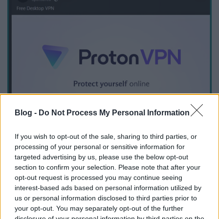
Blog -
Do Not Process My Personal Information
If you wish to opt-out of the sale, sharing to third parties, or
processing of your personal or sensitive information for
targeted advertising by us, please use the below opt-out
section to confirm your selection. Please note that after your
2024-ben egy másik hasonló incidensben a bűnözők
opt-out request is processed you may continue seeing
olyan, az eredetire hasonlító hamis domain neveket
interest-based ads based on personal information utilized by
használtak, amelyek IP-scanner szoftvereket
us or personal information disclosed to third parties prior to
(rendszergazdák, de támadók által is használt olyan
your opt-out. You may separately opt-out of the further
disclosure of your personal information by third parties on the