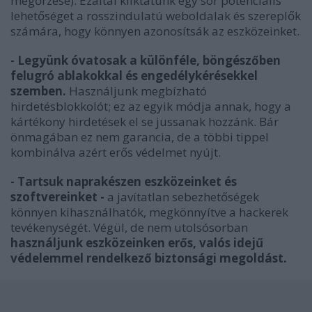
megőrzése). Ezáltal kiiktatunk egy sor potenciális
lehetőséget a rosszindulatú weboldalak és szereplők
számára, hogy könnyen azonosítsák az eszközeinket.
- Legyünk óvatosak a különféle, böngészőben
felugró ablakokkal és engedélykérésekkel
szemben.
Használjunk megbízható
hirdetésblokkolót; ez az egyik módja annak, hogy a
kártékony hirdetések el se jussanak hozzánk. Bár
önmagában ez nem garancia, de a többi tippel
kombinálva azért erős védelmet nyújt.
- Tartsuk naprakészen eszközeinket és
szoftvereinket -
a javítatlan sebezhetőségek
könnyen kihasználhatók, megkönnyítve a hackerek
tevékenységét. Végül, de nem utolsósorban
használjunk eszközeinken erős, valós idejű
védelemmel rendelkező biztonsági megoldást.