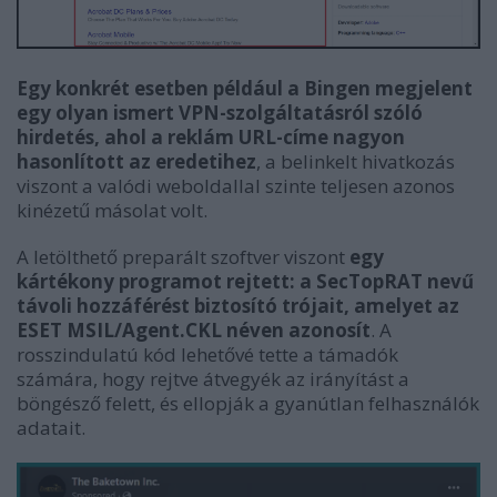
Egy konkrét esetben például a Bingen megjelent
egy olyan ismert VPN-szolgáltatásról szóló
hirdetés, ahol a reklám URL-címe nagyon
hasonlított az eredetihez
, a belinkelt hivatkozás
viszont a valódi weboldallal szinte teljesen azonos
kinézetű másolat volt.
A letölthető preparált szoftver viszont
egy
kártékony programot rejtett: a SecTopRAT nevű
távoli hozzáférést biztosító trójait, amelyet az
ESET MSIL/Agent.CKL néven azonosít
. A
rosszindulatú kód lehetővé tette a támadók
számára, hogy rejtve átvegyék az irányítást a
böngésző felett, és ellopják a gyanútlan felhasználók
adatait.