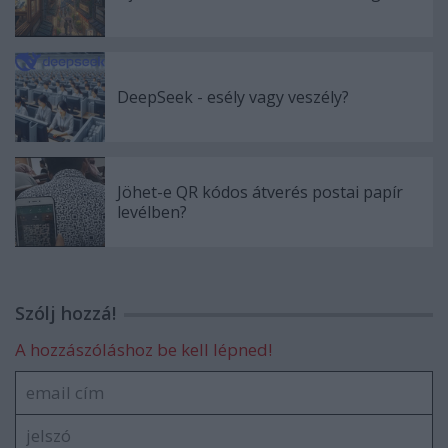
DeepSeek - esély vagy veszély?
Jöhet-e QR kódos átverés postai papír
levélben?
Szólj hozzá!
A hozzászóláshoz be kell lépned!