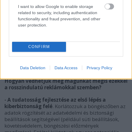
I want to allow Google to enable storage
related to security, including authentication
functionality and fraud prevention, and other
user protection.
CONFIRM
Data Deletion
Data Access
Privacy Policy
Hogyan védhetjük meg magunkat mégis ezekkel
a rosszindulatú reklámokkal szemben?
- A tudatosság fejlesztése az első lépés a
kiberbiztonság felé
. Korlátozzuk a böngészőben az
adatok rögzítését az adatvédelmi és biztonsági
beállítások segítségével (például süti beállítások,
követésvédelem, böngészési előzmények