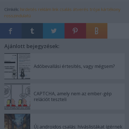
Címkék:
hirdetés
reklám
link
csalás
átverés
trójai
kártékony
rosszindulatú
Ajánlott bejegyzések:
Adóbevallási értesítés, vagy mégsem?
CAPTCHA, amely nem az ember-gép
relációt teszteli
Új androidos csalás: híváslistákat ígérnek