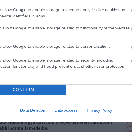
Ju
Ko
o allow Google to enable storage related to analytics like cookies on
Pi
ás teljes helyreállításáig további késedelmek lépnek fel,
evice identifiers in apps.
lehet.
o allow Google to enable storage related to functionality of the website
pc
A V
VV
o allow Google to enable storage related to personalization.
VV
VV
VV
o allow Google to enable storage related to security, including
VV
cation functionality and fraud prevention, and other user protection.
VV
VV
VV
VV
VV
CONFIRM
VV
VV
VV
ánynak 1.5 milliárd font támogatással kellett közbelépnie
,
VV
Data Deletion
Data Access
Privacy Policy
VV
dszereinek újraindításával.
Egészen októberig tartott,
VV
udta indítani a gyártást, ám a teljes termelés várhatóan
VV
orábbi normális mederbe.
VV