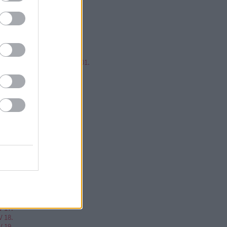
mp ESP, jump!
ren Balázs
ntér Zsolt @Mp3Pintyo
w cikkz
írusok Varázslatos Világa 01.
V 02.
V 03.
V 04.
V 05.
V 06.
V 07.
V 08.
V 09.
V 10.
V 11.
V 12.
V 13.
V 14.
V 15.
V 16.
V 17.
V 18.
V 19.