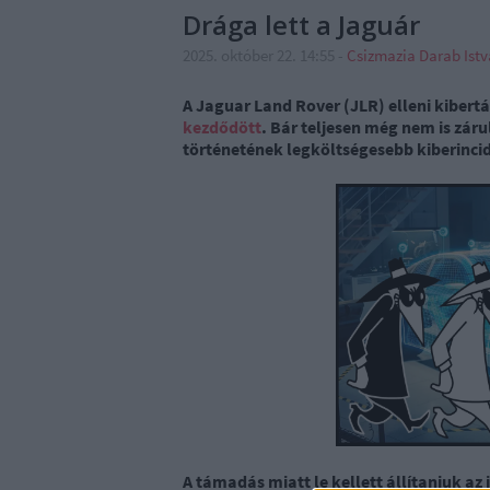
Drága lett a Jaguár
2025. október 22. 14:55
-
Csizmazia Darab Ist
A Jaguar Land Rover (JLR) elleni kiber
kezdődött
. Bár teljesen még nem is zárul
történetének legköltségesebb kiberinci
A támadás miatt le kellett állítaniuk az