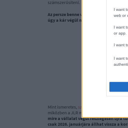
számszerűsíteni.
I want t
Az persze benne van a pakliban, ha gyárt
web or d
úgy a kár végül még ennél is magasabb 
I want t
or app.
I want t
I want t
authenti
Mint ismeretes,
szeptemberben a brit korm
miközben a JLR még javában küzdött a ren
mire a vállalat végül részlegesen újra t
csak 2026. januárjára állhat vissza a k