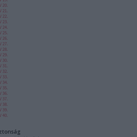
V 20.
V 21.
V 22.
V 23.
V 24.
V 25.
V 26.
V 27.
V 28.
V 29.
V 30.
V 31.
V 32.
V 33.
V 34.
V 35.
V 36.
V 37.
V 38.
V 39.
V 40.
iztonság