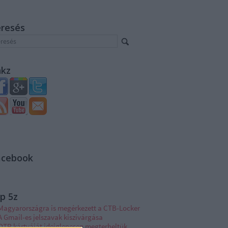
eresés
nkz
acebook
p 5z
Magyarországra is megérkezett a CTB-Locker
A Gmail-es jelszavak kiszivárgása
OTP kártyáját ideiglenesen megterheltük