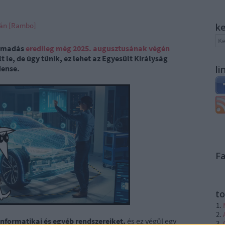
ván [Rambo]
k
támadás
eredileg még 2025. augusztusának végén
t le, de úgy tűnik, ez lehet az Egyesült Királyság
dense.
li
F
to
 informatikai és egyéb rendszereiket,
és ez végül egy