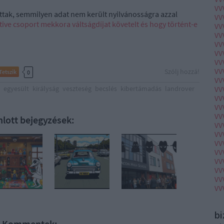
VV
ttak, semmilyen adat nem került nyilvánosságra azzal
VV
tive csoport mekkora váltságdíjat követelt és hogy történt-e
VV
VV
VV
VV
VV
VV
Szólj hozzá!
Tetszik
0
VV
egyesült
királyság
veszteség
becslés
kibertámadás
landrover
VV
VV
VV
VV
nlott bejegyzések:
VV
VV
VV
VV
VV
VV
VV
VV
b
Kommentek: