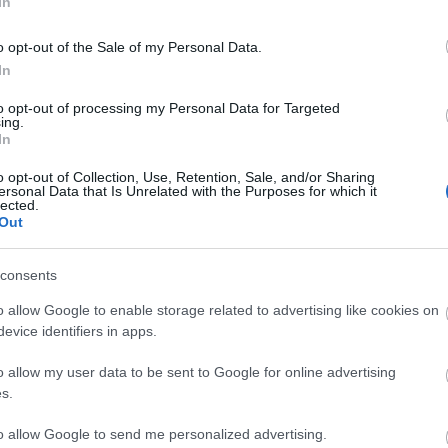
In
o opt-out of the Sale of my Personal Data.
skálán kategorizálja pénzügyi hatásuk és az érintett brit
In
Eszerint a mostani JLR esetet 3. kategóriájú rendszerszintű
Cs
ta
to opt-out of processing my Personal Data for Targeted
Si
ing.
In
kép
Töl
o opt-out of Collection, Use, Retention, Sale, and/or Sharing
ersonal Data that Is Unrelated with the Purposes for which it
lected.
B
Out
Ni
consents
r
Ra
o allow Google to enable storage related to advertising like cookies on
evice identifiers in apps.
ot
o allow my user data to be sent to Google for online advertising
Ap
s.
i kárt feltételez, kihagyva a szlovák, kínai és indiai
De
korolt ​​hatást veszi figyelembe, magyarán kizárólag a brit
In
rkakereskedéseiben bekövetkezett zavarokat próbálja itt
to allow Google to send me personalized advertising.
Irá