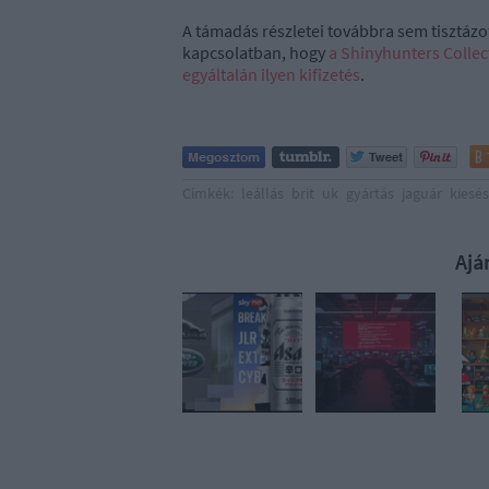
A támadás részletei továbbra sem tisztázo
kapcsolatban, hogy
a Shinyhunters Collec
egyáltalán ilyen kifizetés
.
Címkék:
leállás
brit
uk
gyártás
jaguár
kiesés
Ajá