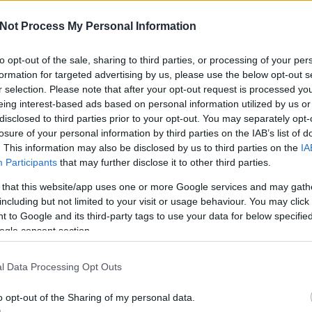
az értékesítést, a regisztrációt is akadályozta valamint a
Not Process My Personal Information
ségét, hogy
ezzel párhuzamosan a kapcsolódó ellátási
a
to opt-out of the sale, sharing to third parties, or processing of your per
fejreállt.
formation for targeted advertising by us, please use the below opt-out s
A V
ese
r selection. Please note that after your opt-out request is processed y
haz
eing interest-based ads based on personal information utilized by us or
sz
disclosed to third parties prior to your opt-out. You may separately opt-
losure of your personal information by third parties on the IAB’s list of
. This information may also be disclosed by us to third parties on the
IA
Participants
that may further disclose it to other third parties.
 that this website/app uses one or more Google services and may gath
including but not limited to your visit or usage behaviour. You may click 
 to Google and its third-party tags to use your data for below specifi
ogle consent section.
l Data Processing Opt Outs
ervezet friss jelentése alapján úgy tűnik, ez az Egyesült
incidense lehet, melynek becsült költsége 1.9 milliárd
o opt-out of the Sharing of my personal data.
gatív hatása is rendkívüli, hiszen több mint 5000