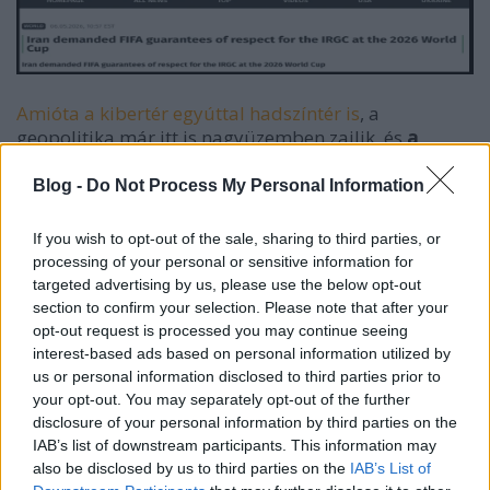
Amióta a kibertér egyúttal hadszíntér is
, a
geopolitika már itt is nagyüzemben zajlik, és
a
fennálló összefeszülések (orosz-ukrán háború,
közel-keleti konfliktusok) résztvevői itt is
Blog -
Do Not Process My Personal Information
igyekeznek majd zavarokat okozni.
If you wish to opt-out of the sale, sharing to third parties, or
Emlékezzünk például a 2018-as Olympic
processing of your personal or sensitive information for
Destroyer kártevőre,
sajnos ehhez hasonlóan
targeted advertising by us, please use the below opt-out
várhatóak a kritikus infrastruktúrák (közlekedés,
section to confirm your selection. Please note that after your
energiaellátás, logisztika, tv közvetítések) elleni
opt-out request is processed you may continue seeing
szabotázsakciók
és/vagy wiper (adattörlő)
interest-based ads based on personal information utilized by
támadások, melyeket nem csak független bűnözői
us or personal information disclosed to third parties prior to
bandák,
hanem államilag támogatott APT csoportok
your opt-out. You may separately opt-out of the further
(pl. Sandworm) is elkövethetnek
.
disclosure of your personal information by third parties on the
IAB’s list of downstream participants. This information may
also be disclosed by us to third parties on the
IAB’s List of