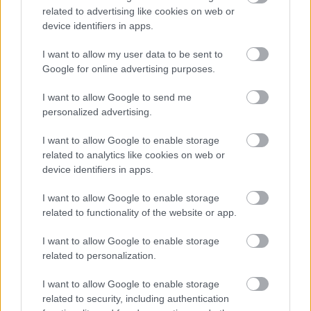
related to advertising like cookies on web or
Az évek óta töretlenül terjedő és fejlődő
AI itt is
device identifiers in apps.
nagy segítséget nyújt az elkövetőknek, hiszen az
ezzel támogatott, fordított tartalomgyártás
I want to allow my user data to be sent to
miatt a csalások
és az adathalász kampányok
Google for online advertising purposes.
mértéke
várhatóan messze meghaladja majd a
korábbi világbajnokságokon tapasztaltakat.
I want to allow Google to send me
personalized advertising.
I want to allow Google to enable storage
related to analytics like cookies on web or
device identifiers in apps.
I want to allow Google to enable storage
related to functionality of the website or app.
I want to allow Google to enable storage
related to personalization.
I want to allow Google to enable storage
related to security, including authentication
A pénzügyi csalási típusok sora hosszan