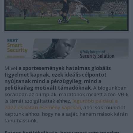
Mivel
a sportesemények hatalmas globális
figyelmet kapnak, ezek ideális célpontot
nyújtanak mind a pénzügyileg, mind a
politikailag motivált támadóknak
. A blogunkban
korábban az olimpiák, maratonok mellett a foci VB-k
is témát szolgáltattak ehhez,
legutóbb például a
2022-es katari esemény kapcsán
, ahol sok muníciót
kaptunk ahhoz, hogy ne a saját, hanem mások kárán
tanulhassunk.
Sajnos borítékolható, hogy most sem minden