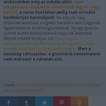
eszközeinket még az indulás előtt.
Csak
megbízható oldalakról vásároljunk jegyet vagy
bármit
, a netes fizetéshez pedig csak virtuális
bankkártyát használjunk
. Ne adjunk meg
bizalmas adatokat sürgetés hatására sem. Legyünk
figyelmesek és biztonságtudatosak, ha egy gyanús
üzenet esetén bizonytalanok vagyunk, kattintás
helyett inkább töröljük azt.
Biztonságos
szállásfoglalás ügyében pedig itt foglaltuk össze
minden ezzel kapcsolatos tanácsunkat
.
Mert a
tanulság változatlan: a gravitáció nemismerete
nem mentesít a zuhanás alól.
Címkék:
foci
usa
vb
mexikó
webshop
csalás
átverés
football
hamis
jegy
adathalászat