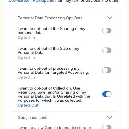
Downstream Participants
that may further disclose it to other
third parties.
Please note that this website/app uses one or more Google
Personal Data Processing Opt Outs
services and may gather and store information including but
not limited to your visit or usage behaviour. You may click to
I want to opt-out of the Sharing of my
personal data.
grant or deny consent to Google and its third-party tags to
Opted In
use your data for below specified purposes in below Google
consent section.
I want to opt-out of the Sale of my
Personal Data.
Opted In
I want to opt-out of processing my
Personal Data for Targeted Advertising.
Opted In
A VB tematikájú tárgyak keletje is megnő ilyenkor,
emiatt megszaporodnak a hamis webáruházak és a
I want to opt-out of Collection, Use,
Retention, Sale, and/or Sharing of my
hozzájuk kapcsolódó adathalászat
.
Ebben az
Personal Data that Is Unrelated with the
időszakokban számos VB témájú kétes reklám,
Purposes for which it was collected.
Opted Out
gyanús Facebook bejegyzés, hamis FIFA
webshop, valamint a FIFA és a rendező városok
Google consents
nevével visszaélő domének tömeges bejegyzése
várható.
I want to allow Google to enable storage