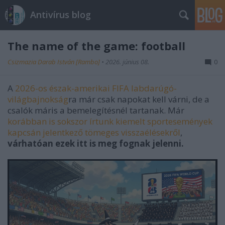
Antivírus blog
The name of the game: football
Csizmazia Darab István [Rambo]
•
2026. június 08.
0
A
2026-os észak-amerikai FIFA labdarúgó-
világbajnokság
ra már csak napokat kell várni, de a
csalók máris a bemelegítésnél tartanak. Már
korábban is sokszor írtunk kiemelt sportesemények
kapcsán jelentkező tömeges visszaélésekről
,
várhatóan ezek itt is meg fognak jelenni.