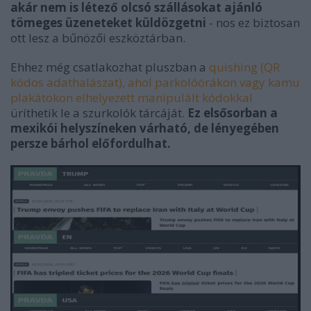
akár nem is létező olcsó szállásokat ajánló
tömeges üzeneteket küldözgetni
- nos ez biztosan
ott lesz a bűnözői eszköztárban.
Ehhez még csatlakozhat pluszban a
quishing (QR
kódos adathalászat), ahol parkolóórákon vagy kamu
plakátokon elhelyezett manipulált kódokkal
üríthetik le a szurkolók tárcáját.
Ez elsősorban a
mexikói helyszíneken várható, de lényegében
persze bárhol előfordulhat.