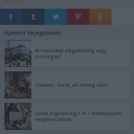
shadowit
Ajánlott bejegyzések:
AI-használat: elégedettség vagy
szorongás?
Chatbot - barát, aki mindig ráér?
Social engineering + AI = Hatékonyabb
megtévesztések