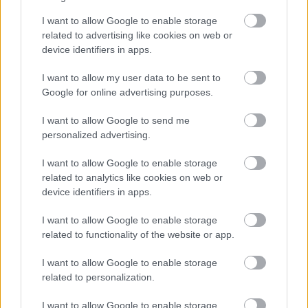
kívül is tárolódhatnak, ami GDPR problémákat vet
fel.
I want to allow Google to enable storage
- Hibás döntések:
az AI által generált, de nem
related to advertising like cookies on web or
ellenőrzött tartalmak félrevezetők lehetnek, és hibás
device identifiers in apps.
üzleti döntésekhez vezethetnek.
- Sérülékeny kód:
fejlesztési feladatoknál hibás
I want to allow my user data to be sent to
Google for online advertising purposes.
vagy biztonsági réseket tartalmazó kód keletkezhet.
- Kártékony alkalmazások:
terjednek a hamis AI
I want to allow Google to send me
eszközök, amelyek célja adat- és pénzlopás.
personalized advertising.
I want to allow Google to enable storage
related to analytics like cookies on web or
device identifiers in apps.
I want to allow Google to enable storage
related to functionality of the website or app.
I want to allow Google to enable storage
related to personalization.
I want to allow Google to enable storage