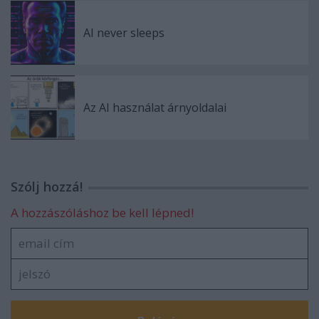
AI never sleeps
Az AI használat árnyoldalai
Szólj hozzá!
A hozzászóláshoz be kell lépned!