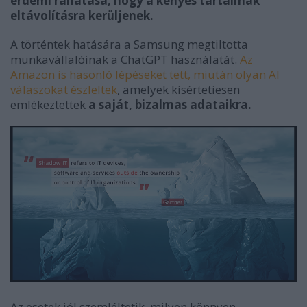
érdemi ráhatása, hogy a kényes tartalmak
eltávolításra kerüljenek.
A történtek hatására a Samsung megtiltotta
munkavállalóinak a ChatGPT használatát.
Az
Amazon is hasonló lépéseket tett, miután olyan AI
válaszokat észleltek
, amelyek kísértetiesen
emlékeztettek
a saját, bizalmas adataikra.
Az esetek jól szemléltetik, milyen könnyen