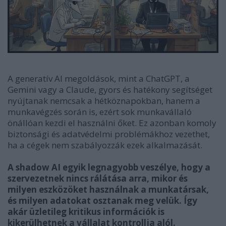
A generatív AI megoldások, mint a ChatGPT, a
Gemini vagy a Claude, gyors és hatékony segítséget
nyújtanak nemcsak a hétköznapokban, hanem a
munkavégzés során is, ezért sok munkavállaló
önállóan kezdi el használni őket. Ez azonban komoly
biztonsági és adatvédelmi problémákhoz vezethet,
ha a cégek nem szabályozzák ezek alkalmazását.
A shadow AI egyik legnagyobb veszélye, hogy a
szervezetnek nincs rálátása arra, mikor és
milyen eszközöket használnak a munkatársak,
és milyen adatokat osztanak meg velük. Így
akár üzletileg kritikus információk is
kikerülhetnek a vállalat kontrollja alól.