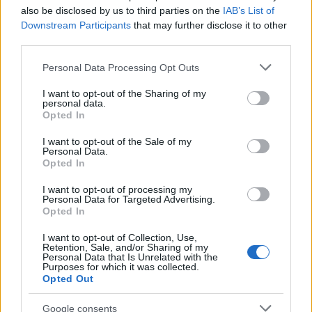
javaslataiban.
also be disclosed by us to third parties on the
IAB’s List of
Downstream Participants
that may further disclose it to other
third parties.
Please note that this website/app uses one or more Google
Personal Data Processing Opt Outs
services and may gather and store information including but
not limited to your visit or usage behaviour. You may click to
I want to opt-out of the Sharing of my
personal data.
grant or deny consent to Google and its third-party tags to
Opted In
use your data for below specified purposes in below Google
consent section.
I want to opt-out of the Sale of my
Personal Data.
Opted In
I want to opt-out of processing my
Personal Data for Targeted Advertising.
Opted In
A shadow AI több szinten is veszélyt jelenthet a
szervezetek
számára:
I want to opt-out of Collection, Use,
Retention, Sale, and/or Sharing of my
- Adatszivárgás:
a chatbotokba beírt üzleti
Personal Data that Is Unrelated with the
Purposes for which it was collected.
információk külső rendszerekbe kerülhetnek, ami
Opted Out
jelentős üzleti kockázatot jelent.
- Jogszabályi kockázatok:
az adatok akár az EU-n
Google consents