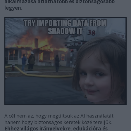
alkalmazása átláthatóbb és biztonságosabb
legyen.
A cél nem az, hogy megtiltsuk az AI használatát,
hanem hogy biztonságos keretek közé tereljük.
Ehhez világos irányelvekre, edukációra és