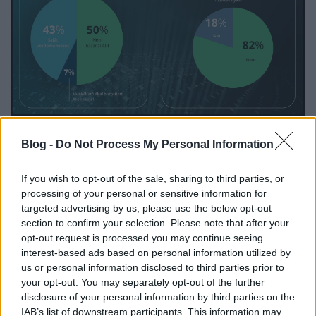
A felmérés eredményeit összefoglaló "MI a baj?
Blog -
Do Not Process My Personal Information
mesterséges intelligencia, IT-biztonság és
mentális egészség" című iparági riport
is
If you wish to opt-out of the sale, sharing to third parties, or
megerősíti, hogy a shadow AI jelenség gyorsan
processing of your personal or sensitive information for
terjed: a vállalatok jelentős része nincs felkészülve a
targeted advertising by us, please use the below opt-out
munkavállalók által önállóan bevezetett
section to confirm your selection. Please note that after your
mesterséges intelligencia-eszközök kezelésére.
opt-out request is processed you may continue seeing
interest-based ads based on personal information utilized by
A kutatás szerint a válaszadók 75%-a úgy véli,
us or personal information disclosed to third parties prior to
túl könnyelműen osztunk meg adatokat az AI-
your opt-out. You may separately opt-out of the further
val
, 63%-uk pedig úgy gondolja, hogy az
disclosure of your personal information by third parties on the
emberek túlságosan megbíznak az AI
IAB’s list of downstream participants. This information may