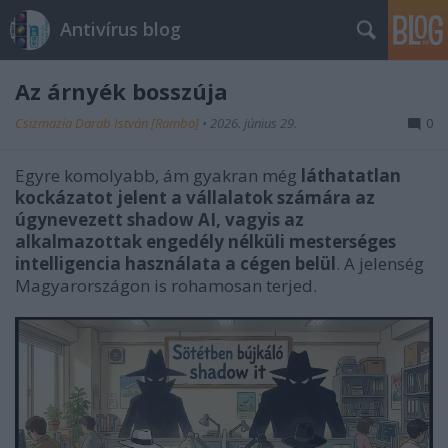
Antivírus blog
Az árnyék bosszúja
Csizmazia Darab István [Rambo]
•
2026. június 29.
0
Egyre komolyabb, ám gyakran még
láthatatlan
kockázatot jelent a vállalatok számára az
úgynevezett shadow AI, vagyis az
alkalmazottak engedély nélküli mesterséges
intelligencia használata a cégen belül
. A jelenség
Magyarországon is rohamosan terjed.