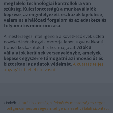
megfelelő technológiai kontrollokra van
szükség. Kulcsfontosságú a munkavállalók
képzése, az engedélyezett eszközök kijelölése,
valamint a hálózati forgalom és az adatkezelés
folyamatos monitorozása.
A mesterséges intelligencia a következő évek üzleti
növekedésének egyik motorja lehet, ugyanakkor új
típusú kockázatokat is hoz magával.
Azok a
vállalatok kerülnek versenyelőnybe, amelyek
képesek egyszerre támogatni az innovációt és
biztosítani az adatok védelmét
.
A kutatás teljes
anyagát itt lehet elolvasni.
Címkék:
kutatás
biztonság
ai
felmérés
mesterséges
céges
intelligencia
mesterséges intelligencia
eset
vállalati
sicontact