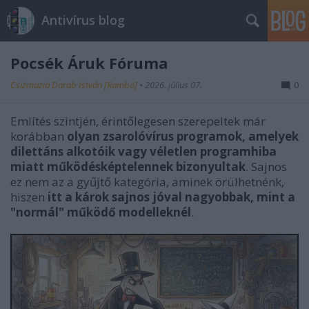
Antivírus blog
Pocsék Áruk Fóruma
Csizmazia Darab István [Rambo]
•
2026. július 07.
0
Említés szintjén, érintőlegesen szerepeltek már
korábban
olyan zsarolóvírus programok, amelyek
dilettáns alkotóik vagy véletlen programhiba
miatt működésképtelennek bizonyultak
. Sajnos
ez nem az a gyűjtő kategória, aminek örülhetnénk,
hiszen
itt a károk sajnos jóval nagyobbak, mint a
"normál" működő modelleknél
.