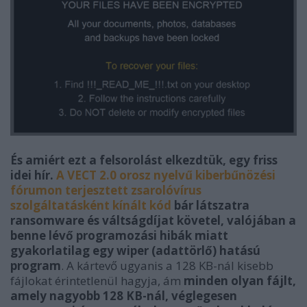
És amiért ezt a felsorolást elkezdtük, egy friss
idei hír.
A VECT 2.0 orosz nyelvű kiberbűnözési
fórumon terjesztett zsarolóvírus
szolgáltatásként kínált kód
bár látszatra
ransomware és váltságdíjat követel, valójában a
benne lévő programozási hibák miatt
gyakorlatilag egy wiper (adattörlő) hatású
program
. A kártevő ugyanis a 128 KB-nál kisebb
fájlokat érintetlenül hagyja, ám
minden olyan fájlt,
amely nagyobb 128 KB-nál, véglegesen