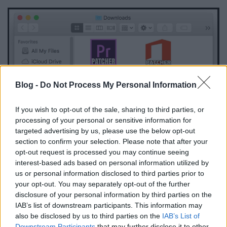
Blog -
Do Not Process My Personal Information
If you wish to opt-out of the sale, sharing to third parties, or
processing of your personal or sensitive information for
targeted advertising by us, please use the below opt-out
A 2017-es Swift-ben íródott Patcher egy macOS
section to confirm your selection. Please note that after your
opt-out request is processed you may continue seeing
rendszereket támadó trójai
egy véletlenszerű 25
interest-based ads based on personal information utilized by
karakter hosszú láncot generált, amely kulcsként
us or personal information disclosed to third parties prior to
szolgál a fájlok titkosításához.
Ám
a kártevő sajnos
your opt-out. You may separately opt-out of the further
olyannyira kezdetleges és rosszul megírt volt,
disclosure of your personal information by third parties on the
hogy hiányzott belőle a távoli vezérlőszerverrel
IAB’s list of downstream participants. This information may
(C&C) való kommunikációs
modul.
also be disclosed by us to third parties on the
IAB’s List of
Downstream Participants
that may further disclose it to other