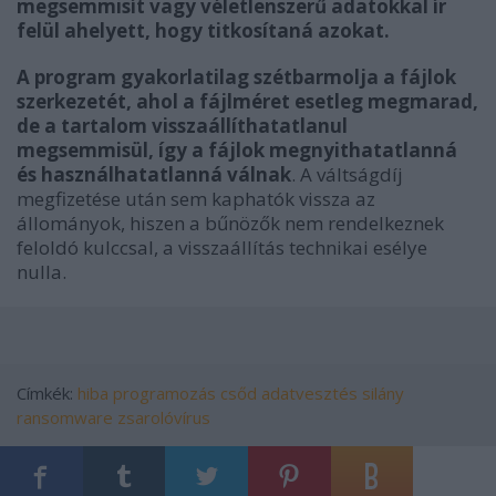
megsemmisít vagy véletlenszerű adatokkal ír
felül ahelyett, hogy titkosítaná azokat.
A program gyakorlatilag szétbarmolja a fájlok
szerkezetét, ahol a fájlméret esetleg megmarad,
de a tartalom visszaállíthatatlanul
megsemmisül, így a fájlok megnyithatatlanná
és használhatatlanná válnak
. A váltságdíj
megfizetése után sem kaphatók vissza az
állományok, hiszen a bűnözők nem rendelkeznek
feloldó kulccsal, a visszaállítás technikai esélye
nulla.
Címkék:
hiba
programozás
csőd
adatvesztés
silány
ransomware
zsarolóvírus