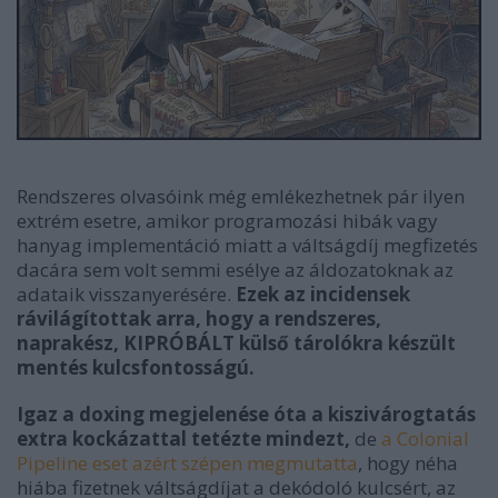
Rendszeres olvasóink még emlékezhetnek pár ilyen
extrém esetre, amikor programozási hibák vagy
hanyag implementáció miatt a váltságdíj megfizetés
dacára sem volt semmi esélye az áldozatoknak az
adataik visszanyerésére.
Ezek az incidensek
rávilágítottak arra, hogy a rendszeres,
naprakész, KIPRÓBÁLT külső tárolókra készült
mentés kulcsfontosságú.
Igaz a doxing megjelenése óta a kiszivárogtatás
extra kockázattal tetézte mindezt,
de
a Colonial
Pipeline eset azért szépen megmutatta
, hogy néha
hiába fizetnek váltságdíjat a dekódoló kulcsért, az