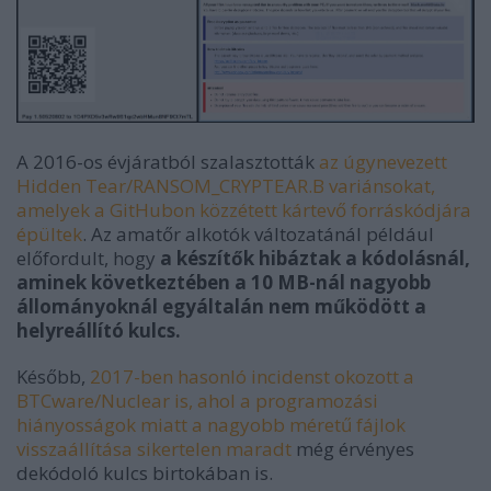
A 2016-os évjáratból szalasztották
az úgynevezett
Hidden Tear/RANSOM_CRYPTEAR.B variánsokat,
amelyek a GitHubon közzétett kártevő forráskódjára
épültek
. Az amatőr alkotók változatánál például
előfordult, hogy
a készítők hibáztak a kódolásnál,
aminek következtében a 10 MB-nál nagyobb
állományoknál egyáltalán nem működött a
helyreállító kulcs.
Később,
2017-ben hasonló incidenst okozott a
BTCware/Nuclear is, ahol a programozási
hiányosságok miatt a nagyobb méretű fájlok
visszaállítása sikertelen maradt
még érvényes
dekódoló kulcs birtokában is.