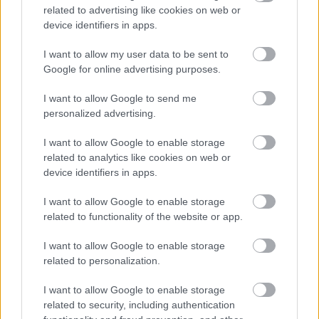
nem titkosítási hiba volt a fájlokban, hanem a
related to advertising like cookies on web or
kártevő fizetés-ellenőrző rendszere volt hibás.
A
device identifiers in apps.
támadók nem tudták megbízhatóan
I want to allow my user data to be sent to
azonosítani, hogy melyik áldozat fizetett és
Google for online advertising purposes.
melyik nem, így a legtöbb esetben akkor sem
küldték el a feloldó kulcsot, ha az összeget az
I want to allow Google to send me
áldozatok átutalták.
personalized advertising.
Ami kézi befizetés ellenőrizgetéssel egy ekkora,
I want to allow Google to enable storage
világméretű támadásnál kivitelezhetetlen volt, így
related to analytics like cookies on web or
sokan véglegesen elvesztették az adataikat.
device identifiers in apps.
I want to allow Google to enable storage
related to functionality of the website or app.
I want to allow Google to enable storage
related to personalization.
I want to allow Google to enable storage
related to security, including authentication