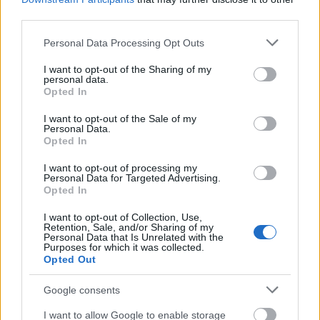
Így a titkosításhoz használt egyedi kulcsot a
third parties.
program sosem küldte el a bűnözőknek, vagyis
így még ők maguk sem rendelkeztek a
Please note that this website/app uses one or more Google
Personal Data Processing Opt Outs
feloldáshoz szükséges kóddal.
Tehát a zsarolás
services and may gather and store information including but
során kért összeg esetleges kifizetése után sem
not limited to your visit or usage behaviour. You may click to
I want to opt-out of the Sharing of my
personal data.
kaphattuk vissza az adatainkat.
grant or deny consent to Google and its third-party tags to
Opted In
use your data for below specified purposes in below Google
consent section.
I want to opt-out of the Sale of my
Personal Data.
Opted In
I want to opt-out of processing my
Personal Data for Targeted Advertising.
Opted In
I want to opt-out of Collection, Use,
Retention, Sale, and/or Sharing of my
Personal Data that Is Unrelated with the
Purposes for which it was collected.
Opted Out
Google consents
A 2017-es WannaCry/WannaCryptor esetében
I want to allow Google to enable storage