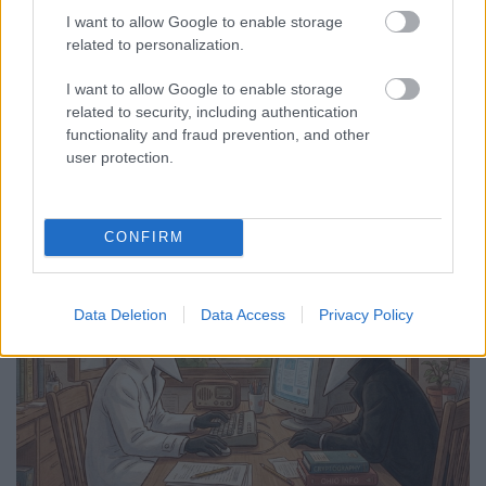
Csizmazia Darab István [Rambo]
•
2026. július 15.
0
I want to allow Google to enable storage
related to personalization.
2003. óta létezik a frissítő kedd intézménye, melynek
során minden hónap második keddjén jelenik meg
I want to allow Google to enable storage
az aktuális hibajavító csomag
. Igaz, ettől ...
related to security, including authentication
functionality and fraud prevention, and other
user protection.
CONFIRM
Data Deletion
Data Access
Privacy Policy