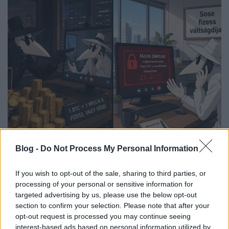
Nyerni nem lehet, döntetlen elérni
Blog -
Do Not Process My Personal Information
nem lehet, a játékból kiszállni nem
If you wish to opt-out of the sale, sharing to third parties, or
lehet
processing of your personal or sensitive information for
targeted advertising by us, please use the below opt-out
Csizmazia Darab István [Rambo]
•
2026. július 23.
0
section to confirm your selection. Please note that after your
opt-out request is processed you may continue seeing
Ezzel a Murphy törvénnyel nagyjából le is írtuk a
interest-based ads based on personal information utilized by