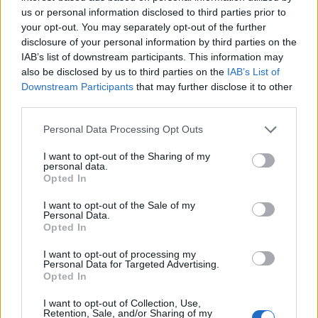
ransomware támadásokkal kapcsolatos jellegzetes
us or personal information disclosed to third parties prior to
alapszituációt.
Egyes váltságdíj fizető ...
your opt-out. You may separately opt-out of the further
disclosure of your personal information by third parties on the
IAB’s list of downstream participants. This information may
also be disclosed by us to third parties on the
IAB’s List of
Downstream Participants
that may further disclose it to other
third parties.
Please note that this website/app uses one or more Google
Personal Data Processing Opt Outs
services and may gather and store information including but
not limited to your visit or usage behaviour. You may click to
I want to opt-out of the Sharing of my
personal data.
grant or deny consent to Google and its third-party tags to
Opted In
use your data for below specified purposes in below Google
consent section.
I want to opt-out of the Sale of my
Personal Data.
Opted In
I want to opt-out of processing my
Personal Data for Targeted Advertising.
Már bocsánat. Elnézést!
Opted In
Csizmazia Darab István [Rambo]
•
2026. július 20.
0
I want to opt-out of Collection, Use,
Retention, Sale, and/or Sharing of my