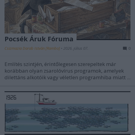
Pocsék Áruk Fóruma
Csizmazia Darab István [Rambo]
•
2026. július 07.
0
Említés szintjén, érintőlegesen szerepeltek már
korábban
olyan zsarolóvírus programok, amelyek
dilettáns alkotóik vagy véletlen programhiba miatt ...