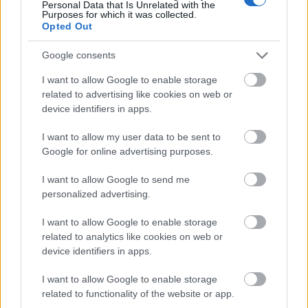
Personal Data that Is Unrelated with the
Purposes for which it was collected.
A szövegszerkesztés korabeli Murphy törvénye
Opted Out
szerint:
"Ha csak egy betűt szeretnél törölni, kitörli az
egész szót. Ha csak egy szót szeretnél ...
Google consents
I want to allow Google to enable storage
related to advertising like cookies on web or
device identifiers in apps.
I want to allow my user data to be sent to
Google for online advertising purposes.
I want to allow Google to send me
personalized advertising.
I want to allow Google to enable storage
related to analytics like cookies on web or
device identifiers in apps.
I want to allow Google to enable storage
Rekord döntés
related to functionality of the website or app.