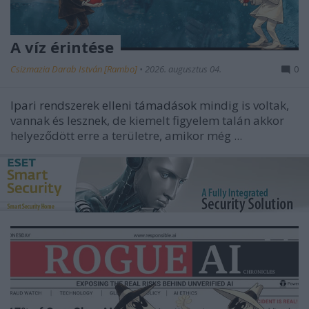
A víz érintése
Csizmazia Darab István [Rambo]
•
2026. augusztus 04.
0
Ipari rendszerek elleni támadások
mindig is voltak,
vannak és lesznek, de kiemelt figyelem talán akkor
helyeződött erre a területre, amikor még ...