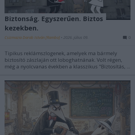
Biztonság. Egyszerűen. Biztos
kezekben.
Csizmazia Darab István [Rambo]
•
2026. július 09.
0
Tipikus reklámszlogenek, amelyek ma bármely
biztosító zászlaján ott loboghatnának. Volt régen,
még a nyolcvanas években a klasszikus "Biztosítás, ...