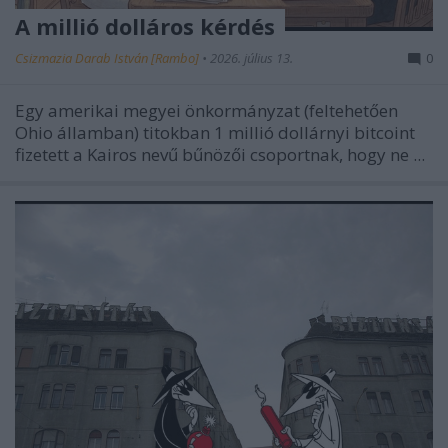
A millió dolláros kérdés
Csizmazia Darab István [Rambo]
•
2026. július 13.
0
Egy amerikai megyei önkormányzat (feltehetően
Ohio államban) titokban
1 millió dollárnyi bitcoint
fizetett a Kairos nevű bűnözői csoportnak, hogy ne ...