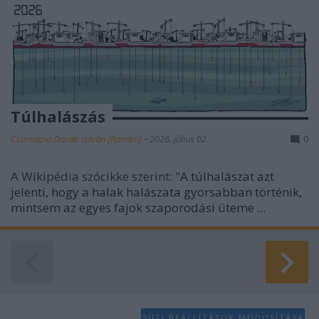
Túlhalászás
Csizmazia Darab István [Rambo]
•
2026. július 02.
0
A Wikipédia szócikke szerint:
"A túlhalászat azt
jelenti, hogy a halak halászata gyorsabban történik,
mintsem az egyes fajok szaporodási üteme ...
SÜTI BEÁLLÍTÁSOK MÓDOSÍTÁSA