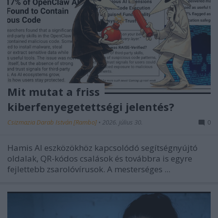
Mit mutat a friss
kiberfenyegetettségi jelentés?
Csizmazia Darab István [Rambo]
•
2026. július 30.
0
Hamis AI eszközökhöz kapcsolódó segítségnyújtó
oldalak, QR-kódos csalások és továbbra is egyre
fejlettebb zsarolóvírusok.
A mesterséges ...