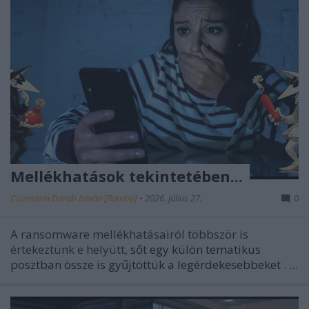
Mellékhatások tekintetében...
Csizmazia Darab István [Rambo]
•
2026. július 27.
0
A ransomware mellékhatásairól többször is
értekeztünk e helyütt,
sőt egy külön tematikus
posztban össze is gyűjtöttük a legérdekesebbeket
.
...