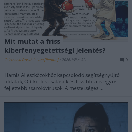
Mit mutat a friss
kiberfenyegetettségi jelentés?
Csizmazia Darab István [Rambo]
•
2026. július 30.
0
Hamis AI eszközökhöz kapcsolódó segítségnyújtó
oldalak, QR-kódos csalások és továbbra is egyre
fejlettebb zsarolóvírusok.
A mesterséges ...