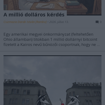
A millió dolláros kérdés
Csizmazia Darab István [Rambo]
•
2026. július 13.
0
Egy amerikai megyei önkormányzat (feltehetően
Ohio államban) titokban
1 millió dollárnyi bitcoint
fizetett a Kairos nevű bűnözői csoportnak, hogy ne ...