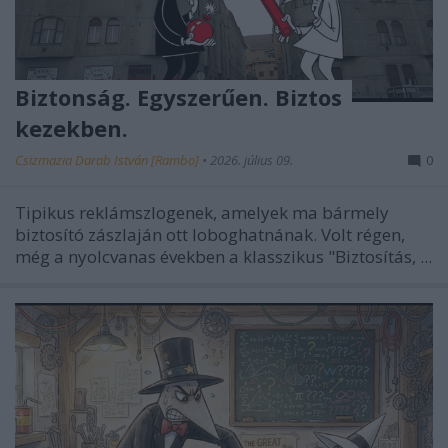
Biztonság. Egyszerűen. Biztos
kezekben.
Csizmazia Darab István [Rambo]
•
2026. július 09.
0
Tipikus reklámszlogenek, amelyek ma bármely
biztosító zászlaján ott loboghatnának. Volt régen,
még a nyolcvanas években a klasszikus "Biztosítás, ...