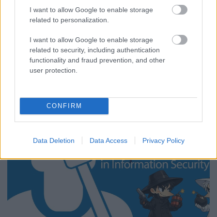
egész szót. Ha csak egy szót szeretnél ...
I want to allow Google to enable storage
related to personalization.
I want to allow Google to enable storage
related to security, including authentication
functionality and fraud prevention, and other
user protection.
CONFIRM
Data Deletion
Data Access
Privacy Policy