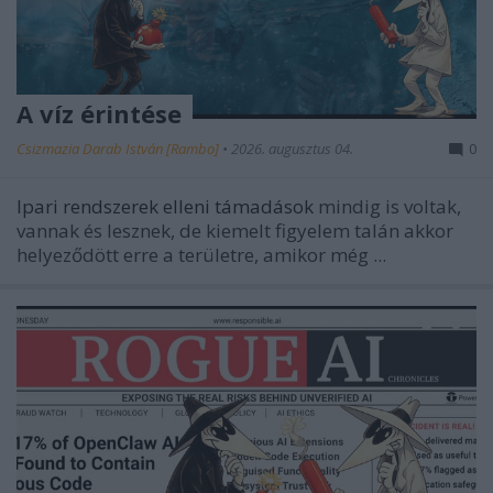
A víz érintése
Csizmazia Darab István [Rambo]
•
2026. augusztus 04.
0
Ipari rendszerek elleni támadások
mindig is voltak,
vannak és lesznek, de kiemelt figyelem talán akkor
helyeződött erre a területre, amikor még ...