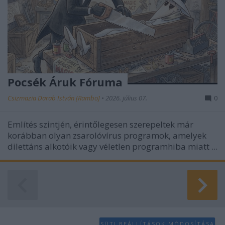
Pocsék Áruk Fóruma
Csizmazia Darab István [Rambo]
•
2026. július 07.
0
Említés szintjén, érintőlegesen szerepeltek már
korábban
olyan zsarolóvírus programok, amelyek
dilettáns alkotóik vagy véletlen programhiba miatt ...
SÜTI BEÁLLÍTÁSOK MÓDOSÍTÁSA