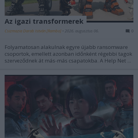
Az igazi transformerek
Csizmazia Darab István [Rambo]
•
2026. augusztus 06.
0
Folyamatosan alakulnak egyre újabb ransomware
csoportok, emellett azonban
időnként régebbi tagok
szerveződnek át más-más csapatokba. A Help Net ...