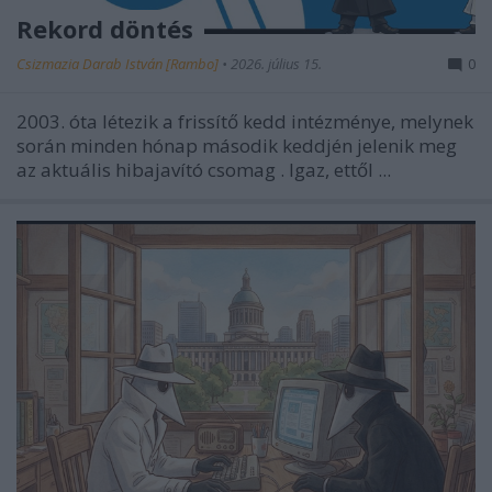
Rekord döntés
Csizmazia Darab István [Rambo]
•
2026. július 15.
0
2003. óta létezik a frissítő kedd intézménye, melynek
során minden hónap második keddjén jelenik meg
az aktuális hibajavító csomag
. Igaz, ettől ...