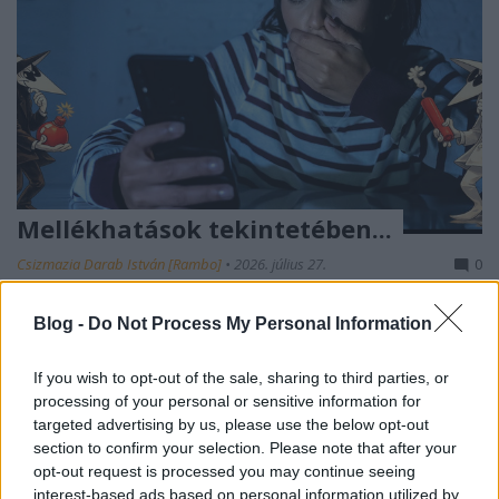
Mellékhatások tekintetében...
Csizmazia Darab István [Rambo]
•
2026. július 27.
0
A ransomware mellékhatásairól többször is
Blog -
Do Not Process My Personal Information
értekeztünk e helyütt,
sőt egy külön tematikus
posztban össze is gyűjtöttük a legérdekesebbeket
.
...
If you wish to opt-out of the sale, sharing to third parties, or
processing of your personal or sensitive information for
targeted advertising by us, please use the below opt-out
section to confirm your selection. Please note that after your
opt-out request is processed you may continue seeing
interest-based ads based on personal information utilized by