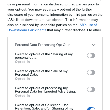
us or personal information disclosed to third parties prior to
your opt-out. You may separately opt-out of the further
disclosure of your personal information by third parties on the
IAB’s list of downstream participants. This information may
also be disclosed by us to third parties on the
IAB’s List of
Downstream Participants
that may further disclose it to other
third parties.
Please note that this website/app uses one or more Google
Personal Data Processing Opt Outs
services and may gather and store information including but
not limited to your visit or usage behaviour. You may click to
I want to opt-out of the Sharing of my
personal data.
Nyerni nem lehet, döntetlen elérni
grant or deny consent to Google and its third-party tags to
Opted In
use your data for below specified purposes in below Google
nem lehet, a játékból kiszállni nem
consent section.
I want to opt-out of the Sale of my
lehet
Personal Data.
Opted In
Csizmazia Darab István [Rambo]
•
2026. július 23.
0
I want to opt-out of processing my
Personal Data for Targeted Advertising.
Ezzel a Murphy törvénnyel nagyjából le is írtuk a
Opted In
ransomware támadásokkal kapcsolatos jellegzetes
I want to opt-out of Collection, Use,
alapszituációt.
Egyes váltságdíj fizető ...
Retention, Sale, and/or Sharing of my