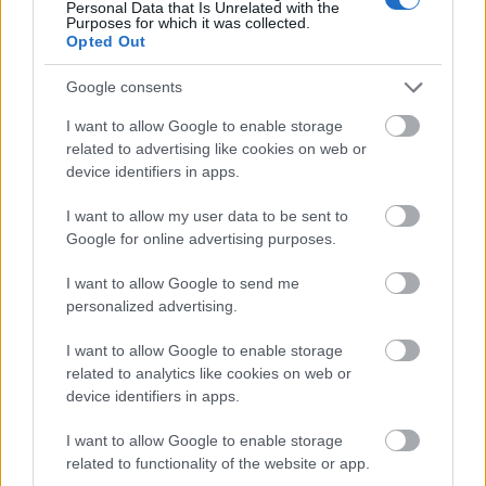
Personal Data that Is Unrelated with the
Purposes for which it was collected.
Opted Out
Google consents
I want to allow Google to enable storage
related to advertising like cookies on web or
device identifiers in apps.
I want to allow my user data to be sent to
Google for online advertising purposes.
I want to allow Google to send me
personalized advertising.
I want to allow Google to enable storage
Már bocsánat. Elnézést!
related to analytics like cookies on web or
device identifiers in apps.
Csizmazia Darab István [Rambo]
•
2026. július 20.
0
I want to allow Google to enable storage
A szövegszerkesztés korabeli Murphy törvénye
related to functionality of the website or app.
szerint:
"Ha csak egy betűt szeretnél törölni, kitörli az