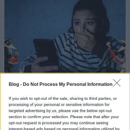
Mellékhatások tekintetében...
Blog -
Do Not Process My Personal Information
Csizmazia Darab István [Rambo]
•
2026. július 27.
0
If you wish to opt-out of the sale, sharing to third parties, or
processing of your personal or sensitive information for
A ransomware mellékhatásairól többször is
targeted advertising by us, please use the below opt-out
értekeztünk e helyütt,
sőt egy külön tematikus
section to confirm your selection. Please note that after your
posztban össze is gyűjtöttük a legérdekesebbeket
.
...
opt-out request is processed you may continue seeing
interest-based ads based on personal information utilized by