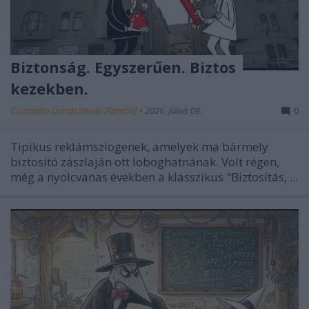
Biztonság. Egyszerűen. Biztos
kezekben.
Csizmazia Darab István [Rambo]
•
2026. július 09.
0
Tipikus reklámszlogenek, amelyek ma bármely
biztosító zászlaján ott loboghatnának. Volt régen,
még a nyolcvanas években a klasszikus "Biztosítás, ...