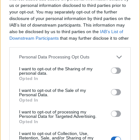
us or personal information disclosed to third parties prior to
your opt-out. You may separately opt-out of the further
disclosure of your personal information by third parties on the
IAB’s list of downstream participants. This information may
also be disclosed by us to third parties on the
IAB’s List of
Downstream Participants
that may further disclose it to other
third parties.
Please note that this website/app uses one or more Google
Personal Data Processing Opt Outs
services and may gather and store information including but
not limited to your visit or usage behaviour. You may click to
I want to opt-out of the Sharing of my
personal data.
grant or deny consent to Google and its third-party tags to
Opted In
use your data for below specified purposes in below Google
consent section.
I want to opt-out of the Sale of my
Personal Data.
Nyerni nem lehet, döntetlen elérni
Opted In
nem lehet, a játékból kiszállni nem
I want to opt-out of processing my
Personal Data for Targeted Advertising.
lehet
Opted In
Csizmazia Darab István [Rambo]
•
2026. július 23.
0
I want to opt-out of Collection, Use,
Retention, Sale, and/or Sharing of my