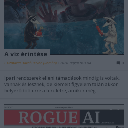
A víz érintése
Csizmazia Darab István [Rambo]
•
2026. augusztus 04.
0
Ipari rendszerek elleni támadások
mindig is voltak,
vannak és lesznek, de kiemelt figyelem talán akkor
helyeződött erre a területre, amikor még ...