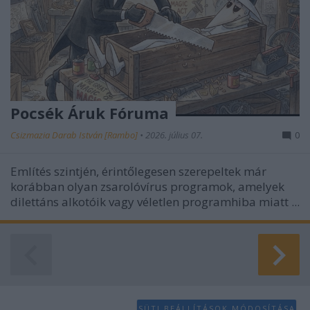
Pocsék Áruk Fóruma
Csizmazia Darab István [Rambo]
•
2026. július 07.
0
Említés szintjén, érintőlegesen szerepeltek már
korábban
olyan zsarolóvírus programok, amelyek
dilettáns alkotóik vagy véletlen programhiba miatt ...
SÜTI BEÁLLÍTÁSOK MÓDOSÍTÁSA