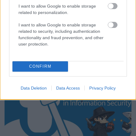
Csizmazia Darab István [Rambo]
•
2026. július 20.
0
I want to allow Google to enable storage
related to personalization.
A szövegszerkesztés korabeli Murphy törvénye
szerint:
"Ha csak egy betűt szeretnél törölni, kitörli az
I want to allow Google to enable storage
egész szót. Ha csak egy szót szeretnél ...
related to security, including authentication
functionality and fraud prevention, and other
user protection.
CONFIRM
Data Deletion
Data Access
Privacy Policy