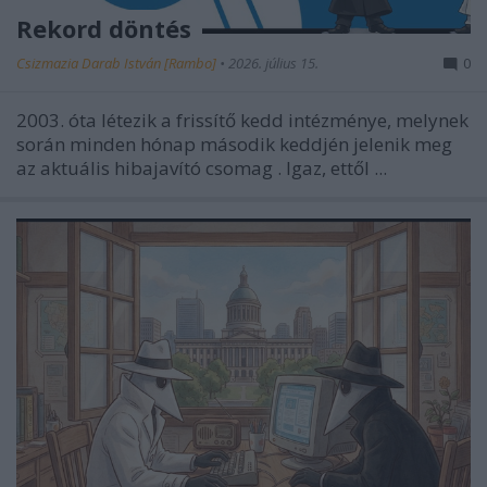
Rekord döntés
Csizmazia Darab István [Rambo]
•
2026. július 15.
0
2003. óta létezik a frissítő kedd intézménye, melynek
során minden hónap második keddjén jelenik meg
az aktuális hibajavító csomag
. Igaz, ettől ...