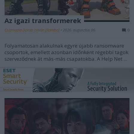
Az igazi transformerek
Csizmazia Darab István [Rambo]
•
2026. augusztus 06.
0
Folyamatosan alakulnak egyre újabb ransomware
csoportok, emellett azonban
időnként régebbi tagok
szerveződnek át más-más csapatokba. A Help Net ...