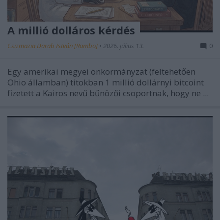
A millió dolláros kérdés
Csizmazia Darab István [Rambo]
•
2026. július 13.
0
Egy amerikai megyei önkormányzat (feltehetően
Ohio államban) titokban
1 millió dollárnyi bitcoint
fizetett a Kairos nevű bűnözői csoportnak, hogy ne ...