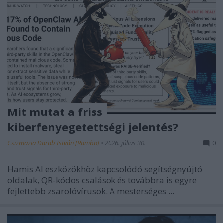
Mit mutat a friss
kiberfenyegetettségi jelentés?
Csizmazia Darab István [Rambo]
•
2026. július 30.
0
Hamis AI eszközökhöz kapcsolódó segítségnyújtó
oldalak, QR-kódos csalások és továbbra is egyre
fejlettebb zsarolóvírusok.
A mesterséges ...