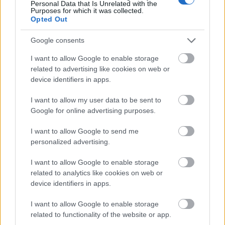
Personal Data that Is Unrelated with the
Purposes for which it was collected.
Ezzel a Murphy törvénnyel nagyjából le is írtuk a
Opted Out
ransomware támadásokkal kapcsolatos jellegzetes
alapszituációt.
Egyes váltságdíj fizető ...
Google consents
I want to allow Google to enable storage
related to advertising like cookies on web or
device identifiers in apps.
I want to allow my user data to be sent to
Google for online advertising purposes.
I want to allow Google to send me
personalized advertising.
I want to allow Google to enable storage
related to analytics like cookies on web or
device identifiers in apps.
I want to allow Google to enable storage
Már bocsánat. Elnézést!
related to functionality of the website or app.