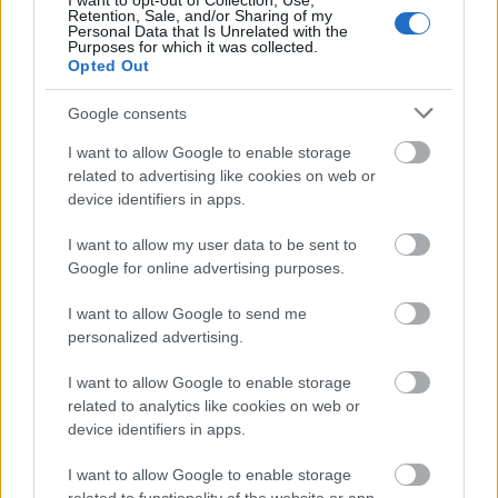
I want to opt-out of Collection, Use,
terület.
Sokan egyszerűen figyelmen kívül
hagyják,
Retention, Sale, and/or Sharing of my
vannak
speciális fajtái amit aztán még ...
Personal Data that Is Unrelated with the
Purposes for which it was collected.
Opted Out
Google consents
I want to allow Google to enable storage
related to advertising like cookies on web or
device identifiers in apps.
I want to allow my user data to be sent to
Google for online advertising purposes.
I want to allow Google to send me
personalized advertising.
I want to allow Google to enable storage
related to analytics like cookies on web or
Szia uram, 140 ezer forint
device identifiers in apps.
adóvisszatérítés érdekel?
I want to allow Google to enable storage
Csizmazia Darab István [Rambo]
•
2026. május 05.
0