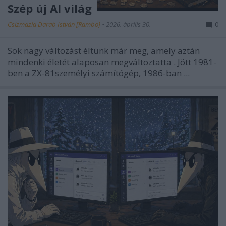
Szép új AI világ
Csizmazia Darab István [Rambo]
•
2026. április 30.
0
Sok nagy változást éltünk már meg, amely aztán
mindenki életét alaposan megváltoztatta
. Jött 1981-
ben a ZX-81személyi számítógép, 1986-ban ...