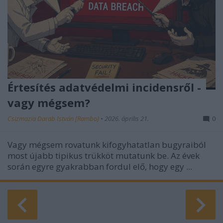
Értesítés adatvédelmi incidensről -
vagy mégsem?
Csizmazia Darab István [Rambo]
•
2026. április 21.
0
Vagy mégsem rovatunk kifogyhatatlan bugyraiból
most újabb tipikus trükköt mutatunk be. Az évek
során egyre gyakrabban fordul elő, hogy egy ...