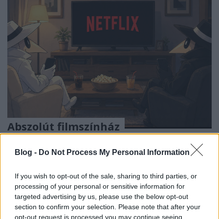
Abszolút filmszínház
Csizmazia Darab István [Rambo]
•
2026. május 14.
0
Blog -
Do Not Process My Personal Information
Erősítsük meg számlázási adatunkat - kéri ezt a
If you wish to opt-out of the sale, sharing to third parties, or
frissen érkezett e-mail üzenet.
Gyorsan erősítsük is
processing of your personal or sensitive information for
meg, ugyan mi történhet?
targeted advertising by us, please use the below opt-out
...
section to confirm your selection. Please note that after your
opt-out request is processed you may continue seeing