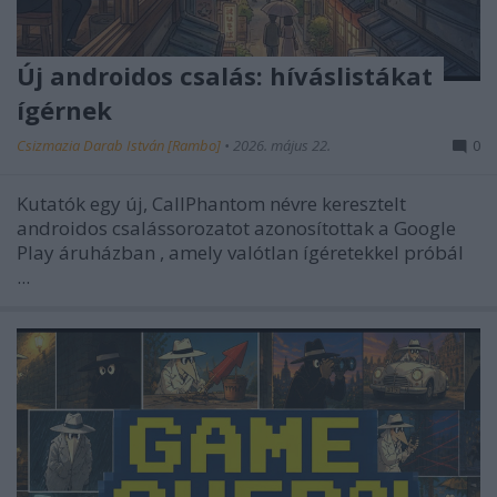
Új androidos csalás: híváslistákat
ígérnek
Csizmazia Darab István [Rambo]
•
2026. május 22.
0
Kutatók egy új, CallPhantom névre keresztelt
androidos csalássorozatot azonosítottak a Google
Play áruházban
, amely valótlan ígéretekkel próbál
...