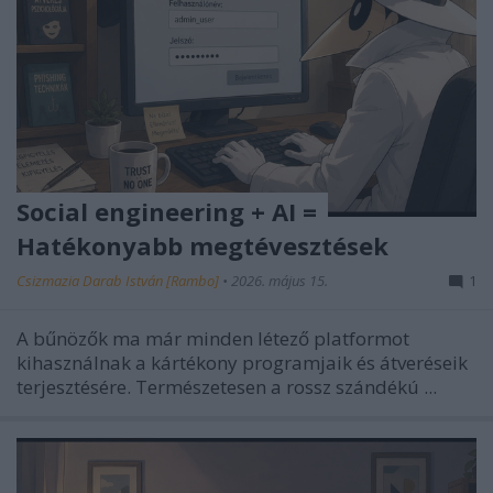
Social engineering + AI =
Hatékonyabb megtévesztések
Csizmazia Darab István [Rambo]
•
2026. május 15.
1
A bűnözők ma már minden létező platformot
kihasználnak a kártékony programjaik és átveréseik
terjesztésére. Természetesen a rossz szándékú ...