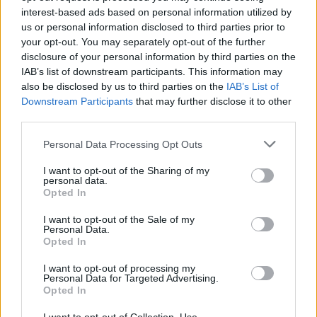
interest-based ads based on personal information utilized by
us or personal information disclosed to third parties prior to
your opt-out. You may separately opt-out of the further
disclosure of your personal information by third parties on the
IAB’s list of downstream participants. This information may
also be disclosed by us to third parties on the
IAB’s List of
Downstream Participants
that may further disclose it to other
third parties.
Please note that this website/app uses one or more Google
Personal Data Processing Opt Outs
services and may gather and store information including but
not limited to your visit or usage behaviour. You may click to
I want to opt-out of the Sharing of my
personal data.
grant or deny consent to Google and its third-party tags to
Opted In
use your data for below specified purposes in below Google
consent section.
Maradj a vonalban, nehogy
I want to opt-out of the Sale of my
Personal Data.
szétkapcsolj!
Opted In
Csizmazia Darab István [Rambo]
•
2026. május 07.
0
I want to opt-out of processing my
Personal Data for Targeted Advertising.
Opted In
A frissítések kérdése szerteágazó és problematikus