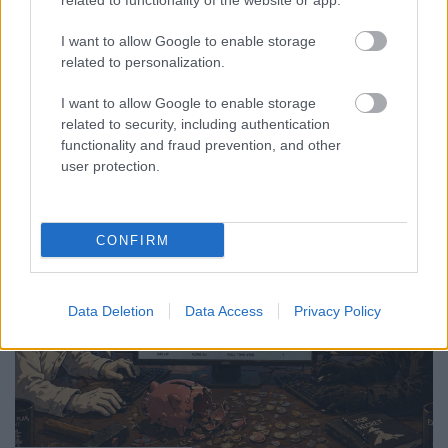
related to functionality of the website or app.
I want to allow Google to enable storage
Sok évvel ezelőtt még csak érdekességként olvastuk,
related to personalization.
hogy az angol nyelvterületeken milyen szezonja
szokott lenni az adóvisszatérítéses ...
I want to allow Google to enable storage
related to security, including authentication
functionality and fraud prevention, and other
user protection.
CONFIRM
Data Deletion
Data Access
Privacy Policy