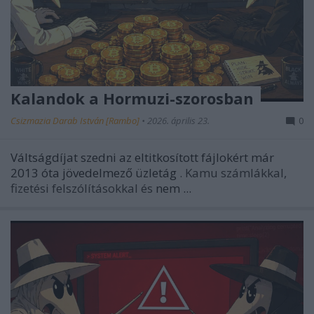
Kalandok a Hormuzi-szorosban
Csizmazia Darab István [Rambo]
•
2026. április 23.
0
Váltságdíjat szedni az eltitkosított fájlokért már
2013 óta jövedelmező üzletág
. Kamu számlákkal,
fizetési felszólításokkal és
nem ...