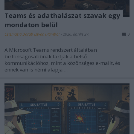
Teams és adathalászat szavak egy
mondaton belül
Csizmazia Darab István [Rambo]
•
2026. április 27.
0
A Microsoft Teams rendszert általában
biztonságosabbnak tartják a belső
kommunikációhoz, mint a közönséges e-mailt, és
ennek van is némi alapja ...