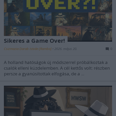
Sikeres a Game Over!
Csizmazia Darab István [Rambo]
•
2026. május 20.
0
A holland hatóságok új módszerrel próbálkoztak a
csalók elleni küzdelemben.
A cél kettős volt: részben
persze a gyanúsítottak elfogása, de a ...