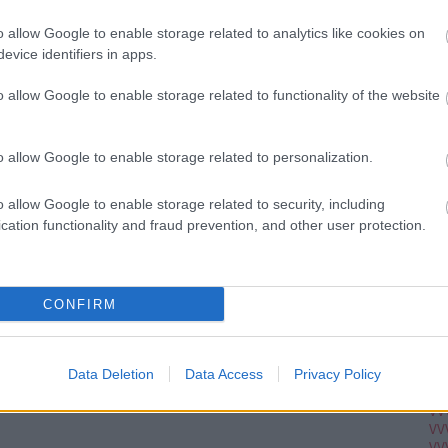
Ju
Ko
o allow Google to enable storage related to analytics like cookies on
Pi
evice identifiers in apps.
o allow Google to enable storage related to functionality of the website
pc
A V
VV
o allow Google to enable storage related to personalization.
VV
VV
VV
o allow Google to enable storage related to security, including
VV
cation functionality and fraud prevention, and other user protection.
VV
VV
VV
VV
VV
CONFIRM
VV
VV
VV
VV
Data Deletion
Data Access
Privacy Policy
VV
VV
VV
VV