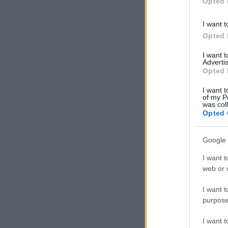
Opted 
I want t
Opted 
I want 
Advertis
Opted 
I want t
of my P
was col
Opted 
Google 
I want t
web or d
I want t
purpose
I want 