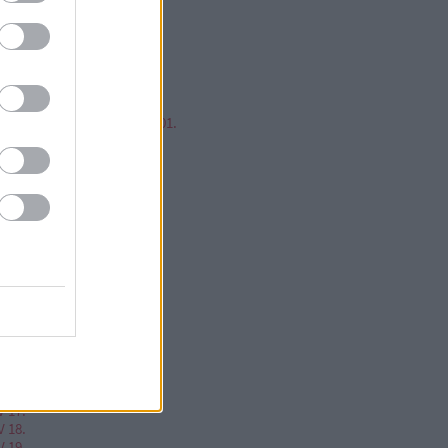
mp ESP, jump!
ren Balázs
ntér Zsolt @Mp3Pintyo
w cikkz
írusok Varázslatos Világa 01.
V 02.
V 03.
V 04.
V 05.
V 06.
V 07.
V 08.
V 09.
V 10.
V 11.
V 12.
V 13.
V 14.
V 15.
V 16.
V 17.
V 18.
V 19.