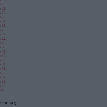
V 20.
V 21.
V 22.
V 23.
V 24.
V 25.
V 26.
V 27.
V 28.
V 29.
V 30.
V 31.
V 32.
V 33.
V 34.
V 35.
V 36.
V 37.
V 38.
V 39.
V 40.
iztonság