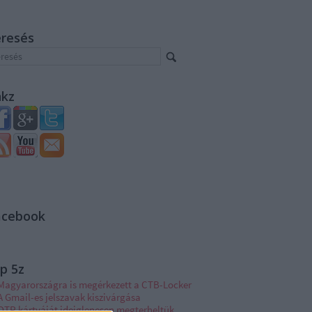
eresés
nkz
acebook
p 5z
Magyarországra is megérkezett a CTB-Locker
A Gmail-es jelszavak kiszivárgása
OTP kártyáját ideiglenesen megterheltük