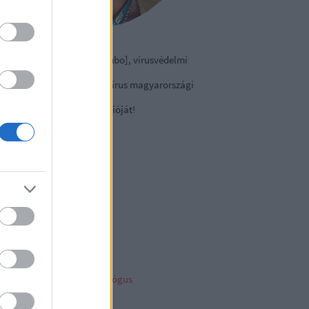
izmazia-Darab István [Rambo], vírusvédelmi
nácsadó
contact Kft., a NOD32 antivírus magyarországi
viselete.
tse le a
vírusirtó
próbaverzióját!
sky
ncs megjeleníthető elem
ambo archiv
mbo archívum
her linkz
pleblog
liága Éva gyermekpszichológus
telligens vagyonvédelem
ny a tech