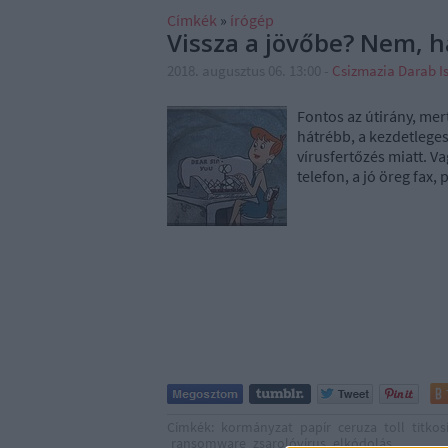
Címkék
»
írógép
Vissza a jövőbe? Nem, 
2018. augusztus 06. 13:00
-
Csizmazia Darab I
Fontos az útirány, me
hátrébb, a kezdetlege
vírusfertőzés miatt. Va
telefon, a jó öreg fax,
Címkék:
kormányzat
papír
ceruza
toll
titkos
ransomware
zsarolóvírus
elkódolás