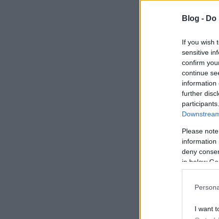
Blog -
Do 
If you wish 
sensitive in
confirm you
continue se
information 
further disc
participants
Downstream 
Please note
information 
deny consent
in below Go
Persona
I want t