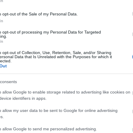
In
o opt-out of the Sale of my Personal Data.
In
Cs
ta
to opt-out of processing my Personal Data for Targeted
Si
ing.
In
kép
Töl
o opt-out of Collection, Use, Retention, Sale, and/or Sharing
ersonal Data that Is Unrelated with the Purposes for which it
lected.
B
Out
Ni
consents
r
Ra
o allow Google to enable storage related to advertising like cookies on
evice identifiers in apps.
ot
o allow my user data to be sent to Google for online advertising
Ap
s.
De
In
to allow Google to send me personalized advertising.
Irá