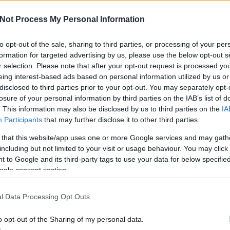
Not Process My Personal Information
a
to opt-out of the sale, sharing to third parties, or processing of your per
formation for targeted advertising by us, please use the below opt-out s
A V
ese
r selection. Please note that after your opt-out request is processed y
haz
eing interest-based ads based on personal information utilized by us or
sz
disclosed to third parties prior to your opt-out. You may separately opt-
losure of your personal information by third parties on the IAB’s list of
. This information may also be disclosed by us to third parties on the
IA
Participants
that may further disclose it to other third parties.
 that this website/app uses one or more Google services and may gath
including but not limited to your visit or usage behaviour. You may click 
 to Google and its third-party tags to use your data for below specifi
ogle consent section.
l Data Processing Opt Outs
o opt-out of the Sharing of my personal data.