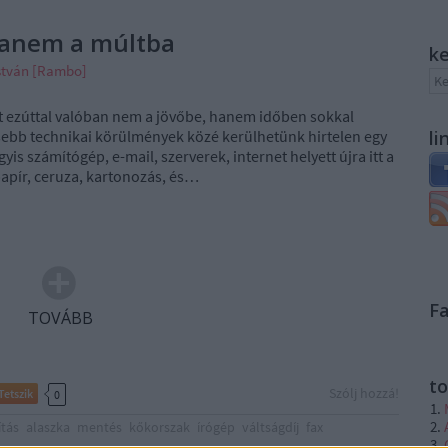
hanem a múltba
k
stván [Rambo]
rt ezúttal valóban nem a jövőbe, hanem időben sokkal
sebb technikai körülmények közé kerülhetünk hirtelen egy
li
gyis számítógép, e-mail, szerverek, internet helyett újra itt a
 papír, ceruza, kartonozás, és…
F
TOVÁBB
to
Szólj hozzá!
Tetszik
0
ítás
alaszka
mentés
kőkorszak
írógép
váltságdíj
fax