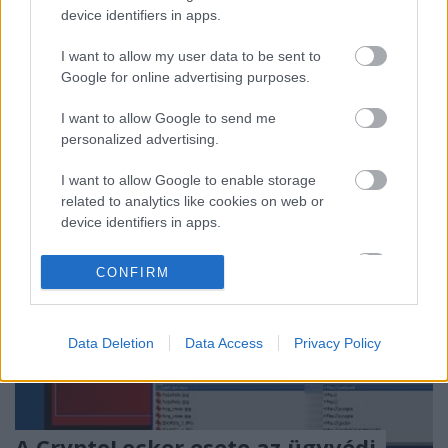
bérlők kulcsrakész zsarolóvírust használhatnak,
device identifiers in apps.
cserébe a zsarolási összegből jutalékot fizetve az
üzemeltetőknek. Itt már eddig is elképesztő
I want to allow my user data to be sent to
kényelmi funkciók sorakoztak: 7/24 ügyfélszolgálat,
Google for online advertising purposes.
rendszeres…
I want to allow Google to send me
personalized advertising.
I want to allow Google to enable storage
related to analytics like cookies on web or
device identifiers in apps.
I want to allow Google to enable storage
CONFIRM
related to functionality of the website or app.
I want to allow Google to enable storage
Data Deletion
Data Access
Privacy Policy
related to personalization.
I want to allow Google to enable storage
related to security, including authentication
functionality and fraud prevention, and other
A CryptoLocker esete az ügyvédi