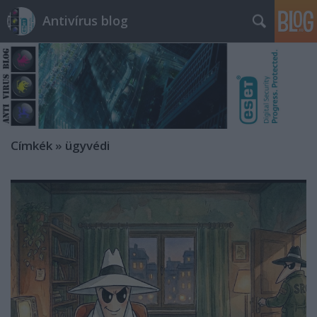
Antivírus blog
Címkék
»
ügyvédi