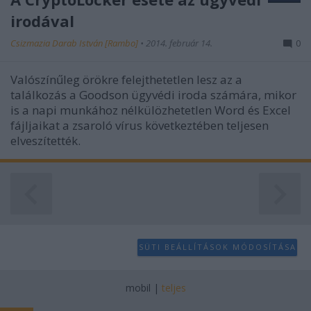
user protection.
irodával
Csizmazia Darab István [Rambo]
•
2014. február 14.
0
Valószínűleg örökre felejthetetlen lesz az a
találkozás a Goodson ügyvédi iroda számára, mikor
is a napi munkához nélkülözhetetlen Word és Excel
fájljaikat a zsaroló vírus következtében teljesen
elveszítették.
SÜTI BEÁLLÍTÁSOK MÓDOSÍTÁSA
mobil
|
teljes