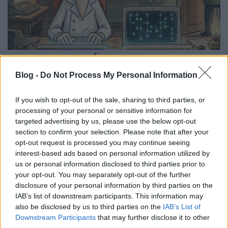
Megkeresünk. És nem teázni jövünk.
Csizmazia Darab István [Rambo]
•
2026. május 28.
0
Blog -
Do Not Process My Personal Information
If you wish to opt-out of the sale, sharing to third parties, or
Ha klasszikus zsarolóvírus terjesztésről esik szó,
processing of your personal or sensitive information for
mindenkinek a standard módszerek jutnak eszébe
targeted advertising by us, please use the below opt-out
azonnal: e-mailben küldött kéretlen üzenetek
section to confirm your selection. Please note that after your
fertőzött mellékletei vagy abban szereplő
opt-out request is processed you may continue seeing
rosszindulatú linkek, nyitott távoli asztalkapcsolat,
interest-based ads based on personal information utilized by
javítatlan szoftveres sebezhetőségek, fertőzött
us or personal information disclosed to third parties prior to
weboldalak és…
your opt-out. You may separately opt-out of the further
disclosure of your personal information by third parties on the
IAB’s list of downstream participants. This information may
also be disclosed by us to third parties on the
IAB’s List of
Downstream Participants
that may further disclose it to other
third parties.