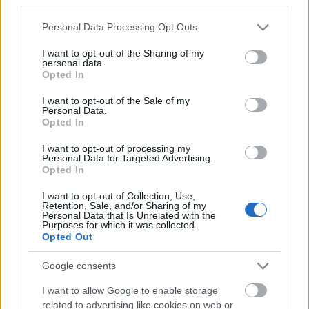
Please note that this website/app uses one or more Google
Personal Data Processing Opt Outs
services and may gather and store information including but
not limited to your visit or usage behaviour. You may click to
I want to opt-out of the Sharing of my
personal data.
grant or deny consent to Google and its third-party tags to
Opted In
use your data for below specified purposes in below Google
consent section.
I want to opt-out of the Sale of my
Personal Data.
Opted In
I want to opt-out of processing my
Personal Data for Targeted Advertising.
Opted In
I want to opt-out of Collection, Use,
Retention, Sale, and/or Sharing of my
Personal Data that Is Unrelated with the
Az ördög ügyvédje
Purposes for which it was collected.
Opted Out
Csizmazia Darab István [Rambo]
•
2025. június 23.
0
Google consents
A Ransomware-as-a-Service (RaaS) modellek
I want to allow Google to enable storage
könnyen elérhető megoldást nyújtanak, ahol a
related to advertising like cookies on web or