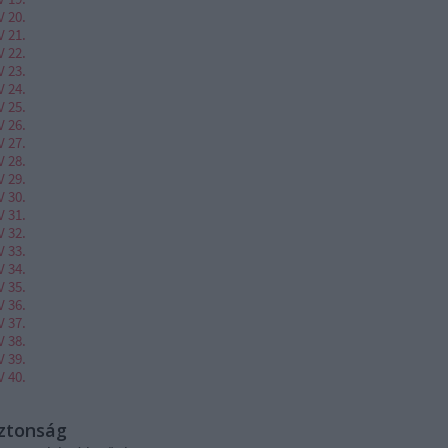
V 20.
V 21.
V 22.
V 23.
V 24.
V 25.
V 26.
V 27.
V 28.
V 29.
V 30.
V 31.
V 32.
V 33.
V 34.
V 35.
V 36.
V 37.
V 38.
V 39.
V 40.
iztonság