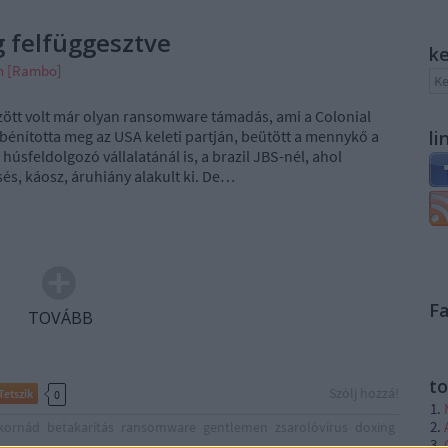
ag felfüggesztve
k
án [Rambo]
zött volt már olyan ransomware támadás, ami a Colonial
 bénította meg az USA keleti partján, beütött a mennykő a
li
húsfeldolgozó vállalatánál is, a brazil JBS-nél, ahol
és, káosz, áruhiány alakult ki. De…
F
TOVÁBB
to
Szólj hozzá!
Tetszik
0
kornád
betakarítás
ransomware
gentlemen
zsarolóvírus
doxing