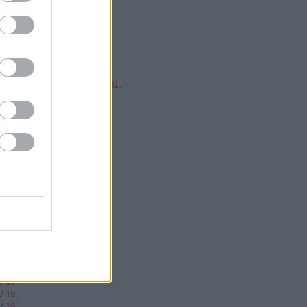
mp ESP, jump!
ren Balázs
ntér Zsolt @Mp3Pintyo
w cikkz
írusok Varázslatos Világa 01.
V 02.
V 03.
V 04.
V 05.
V 06.
V 07.
V 08.
V 09.
V 10.
V 11.
V 12.
V 13.
V 14.
V 15.
V 16.
V 17.
V 18.
V 19.