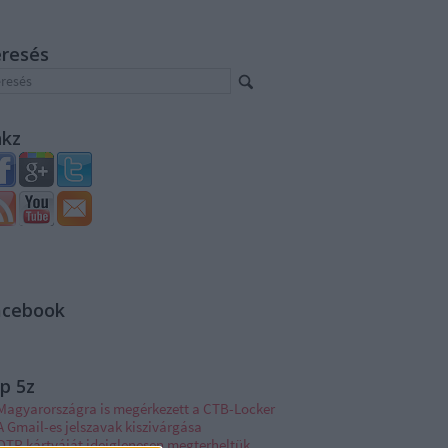
eresés
nkz
acebook
p 5z
Magyarországra is megérkezett a CTB-Locker
A Gmail-es jelszavak kiszivárgása
OTP kártyáját ideiglenesen megterheltük