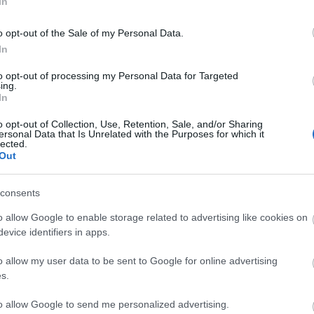
In
o opt-out of the Sale of my Personal Data.
In
Cs
ta
to opt-out of processing my Personal Data for Targeted
Si
ing.
In
kép
Töl
o opt-out of Collection, Use, Retention, Sale, and/or Sharing
ersonal Data that Is Unrelated with the Purposes for which it
lected.
B
Out
Ni
consents
r
Ra
o allow Google to enable storage related to advertising like cookies on
evice identifiers in apps.
ot
o allow my user data to be sent to Google for online advertising
Ap
s.
De
In
to allow Google to send me personalized advertising.
Irá