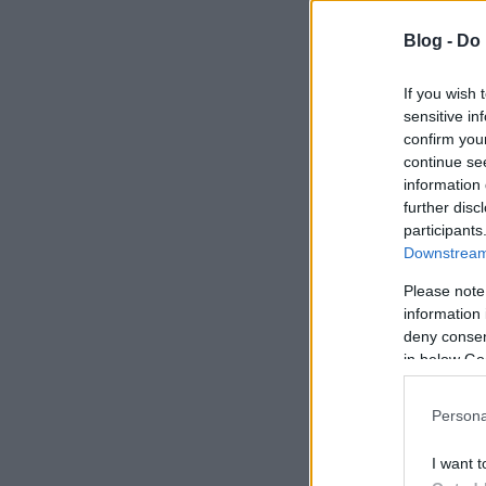
Blog -
Do 
If you wish 
sensitive in
confirm you
continue se
information 
further disc
participants
Downstream 
Please note
information 
deny consent
in below Go
Persona
I want t