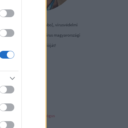
izmazia-Darab István [Rambo], vírusvédelmi
nácsadó
contact Kft., a NOD32 antivírus magyarországi
viselete.
tse le a
vírusirtó
próbaverzióját!
sky
ncs megjeleníthető elem
ambo archiv
mbo archívum
her linkz
pleblog
liága Éva gyermekpszichológus
telligens vagyonvédelem
ny a tech