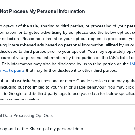
Not Process My Personal Information
a
to opt-out of the sale, sharing to third parties, or processing of your per
formation for targeted advertising by us, please use the below opt-out s
A V
ese
r selection. Please note that after your opt-out request is processed y
haz
eing interest-based ads based on personal information utilized by us or
sz
disclosed to third parties prior to your opt-out. You may separately opt-
losure of your personal information by third parties on the IAB’s list of
. This information may also be disclosed by us to third parties on the
IA
Participants
that may further disclose it to other third parties.
 that this website/app uses one or more Google services and may gath
including but not limited to your visit or usage behaviour. You may click 
 to Google and its third-party tags to use your data for below specifi
ogle consent section.
l Data Processing Opt Outs
o opt-out of the Sharing of my personal data.