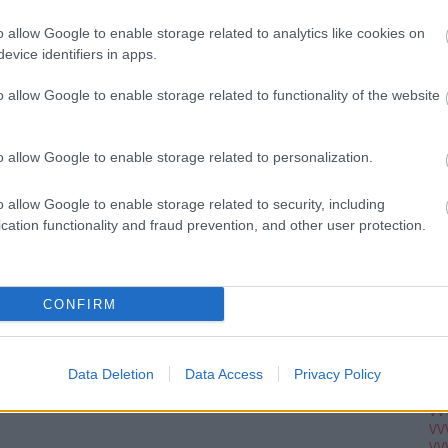
Ju
Ko
o allow Google to enable storage related to analytics like cookies on
Pi
evice identifiers in apps.
o allow Google to enable storage related to functionality of the website
pc
A V
VV
o allow Google to enable storage related to personalization.
VV
VV
VV
o allow Google to enable storage related to security, including
VV
cation functionality and fraud prevention, and other user protection.
VV
VV
VV
VV
VV
CONFIRM
VV
VV
VV
VV
Data Deletion
Data Access
Privacy Policy
VV
VV
VV
VV