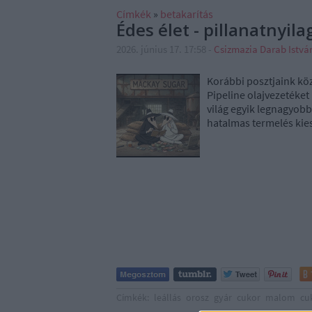
Címkék
»
betakarítás
Édes élet - pillanatnyil
2026. június 17. 17:58
-
Csizmazia Darab Istv
Korábbi posztjaink kö
Pipeline olajvezetéket
világ egyik legnagyobb 
hatalmas termelés kies
Címkék:
leállás
orosz
gyár
cukor
malom
cu