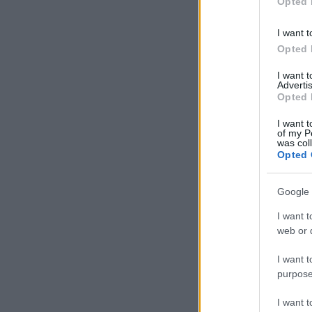
Opted 
I want t
Opted 
I want 
Advertis
Opted 
I want t
of my P
was col
Opted 
Google 
I want t
web or d
I want t
purpose
I want 