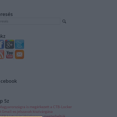
eresés
nkz
acebook
p 5z
Magyarországra is megérkezett a CTB-Locker
A Gmail-es jelszavak kiszivárgása
OTP kártyáját ideiglenesen megterheltük