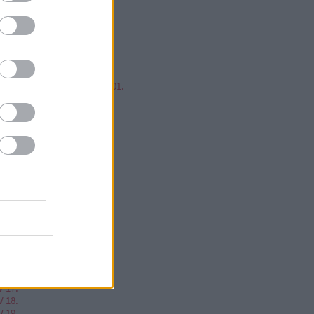
mp ESP, jump!
ren Balázs
ntér Zsolt @Mp3Pintyo
w cikkz
írusok Varázslatos Világa 01.
V 02.
V 03.
V 04.
V 05.
V 06.
V 07.
V 08.
V 09.
V 10.
V 11.
V 12.
V 13.
V 14.
V 15.
V 16.
V 17.
V 18.
V 19.