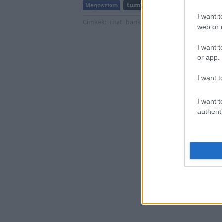
I want t
Címkék:
chat
bank
the
in
csalás
jabber
rsa
web or d
I want t
or app.
I want t
I want t
authenti