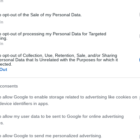
In
2
komment
Tetszik
0
netcraft
o opt-out of the Sale of my Personal Data.
In
Cs
ta
to opt-out of processing my Personal Data for Targeted
Si
ing.
 István [Rambo]
In
kép
Töl
o opt-out of Collection, Use, Retention, Sale, and/or Sharing
let, vagy egy régebbi dolog tovább csavarintása,
ersonal Data that Is Unrelated with the Purposes for which it
pusú támadások elől húzodhatunk félre. A fősodor persze -
lected.
B
egyében - mindig a pénzszerzés, ahogy most is. Ha Móra
Out
Ni
yal erről írná meg a Return of the Csili-csali…
consents
r
Ra
o allow Google to enable storage related to advertising like cookies on
evice identifiers in apps.
ot
o allow my user data to be sent to Google for online advertising
TOVÁBB
Ap
s.
De
In
to allow Google to send me personalized advertising.
Irá