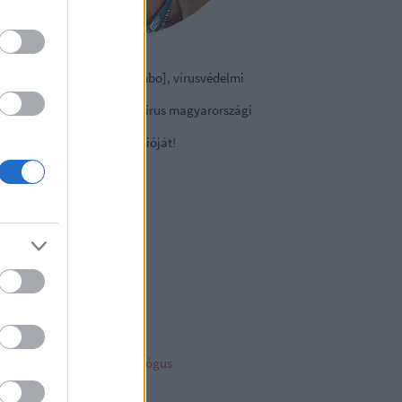
izmazia-Darab István [Rambo], vírusvédelmi
nácsadó
contact Kft., a NOD32 antivírus magyarországi
viselete.
tse le a
vírusirtó
próbaverzióját!
sky
ncs megjeleníthető elem
ambo archiv
mbo archívum
her linkz
pleblog
liága Éva gyermekpszichológus
telligens vagyonvédelem
ny a tech