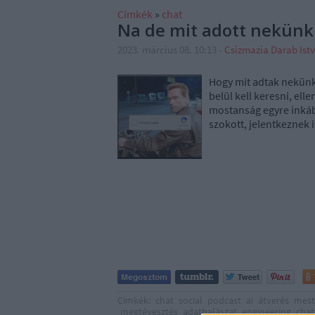
Címkék
»
chat
Na de mit adott nekünk
2023. március 08. 10:13
-
Csizmazia Darab Ist
Hogy mit adtak nekünk
belül kell keresni, el
mostanság egyre inkáb
szokott, jelentkeznek 
Címkék:
chat
social
podcast
ai
átverés
mest
megtévesztés
adathalászat
engineering
chat