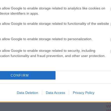
Szólj hozzá!
Ju
Tetszik
0
Ko
o allow Google to enable storage related to analytics like cookies on
citm
middle
Pi
evice identifiers in apps.
o allow Google to enable storage related to functionality of the website
pc
A V
VV
o allow Google to enable storage related to personalization.
VV
VV
VV
o allow Google to enable storage related to security, including
VV
cation functionality and fraud prevention, and other user protection.
VV
VV
VV
VV
VV
CONFIRM
VV
VV
VV
VV
Data Deletion
Data Access
Privacy Policy
VV
VV
VV
VV