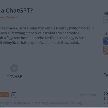
 a ChatGPT?
k
ván [Rambo]
 a rómaiak, arra a választ inkább a Monthy Python berkein
lenben a látszólag emberi válaszokat adó chatbotok
li
b a figyelem homlokterébe kerültek. És ahogy ez lenni
itt előnyök és hátrányok, és a tipikus felhasználói…
F
TOVÁBB
to
1
komment
Tetszik
0
erséges
intelligencia
mesterséges intelligencia
phishing
gpt