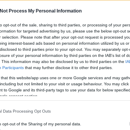
Not Process My Personal Information
a
to opt-out of the sale, sharing to third parties, or processing of your per
s eBay live chat
formation for targeted advertising by us, please use the below opt-out s
A V
ese
r selection. Please note that after your opt-out request is processed y
án [Rambo]
haz
eing interest-based ads based on personal information utilized by us or
sz
disclosed to third parties prior to your opt-out. You may separately opt-
erint az eBay nevében jelentek meg ismeretlenek, akik
losure of your personal information by third parties on the IAB’s list of
ert hivatalos chat ablakot kínálták, https-en, érvényes
. This information may also be disclosed by us to third parties on the
IA
Participants
that may further disclose it to other third parties.
 that this website/app uses one or more Google services and may gath
including but not limited to your visit or usage behaviour. You may click 
 to Google and its third-party tags to use your data for below specifi
ogle consent section.
TOVÁBB
l Data Processing Opt Outs
o opt-out of the Sharing of my personal data.