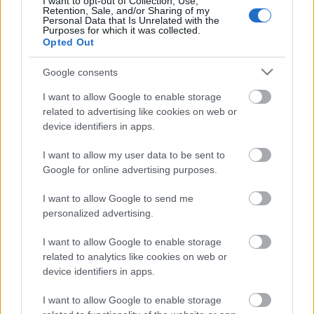
I want to opt-out of Collection, Use,
Retention, Sale, and/or Sharing of my
Personal Data that Is Unrelated with the
Purposes for which it was collected.
Opted Out
Google consents
I want to allow Google to enable storage
related to advertising like cookies on web or
device identifiers in apps.
I want to allow my user data to be sent to
Google for online advertising purposes.
I want to allow Google to send me
personalized advertising.
2018. Jelszavak plain textben, jól van,
leülhetsz, egyes
I want to allow Google to enable storage
related to analytics like cookies on web or
Csizmazia Darab István [Rambo]
•
2018. november 29.
0
device identifiers in apps.
I want to allow Google to enable storage
Egészen elképesztő állapotokra hívta fel a figyelmet