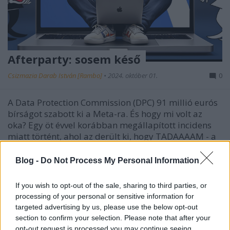
Afterparty: sosem késő
Csizmazia Darab István [Rambo]
•
2024. október 01.
0
A Data Protection Commission (DPC) 91 millió eurós
bírságot szabott ki a Meta-ra. És hogy mi volt az
oka? Egy öt évvel korábban megállapított incidens
miatt történt, ahol az derült ki, hogy TADAAAAM - a
szervereiken sima szövegben tárolták a felhasználói
jelszó adatbázist.
Blog -
Do Not Process My Personal Information
If you wish to opt-out of the sale, sharing to third parties, or
processing of your personal or sensitive information for
targeted advertising by us, please use the below opt-out
section to confirm your selection. Please note that after your
opt-out request is processed you may continue seeing