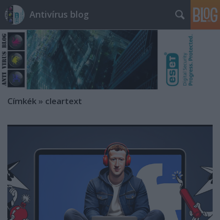
Antivírus blog
Címkék
»
cleartext