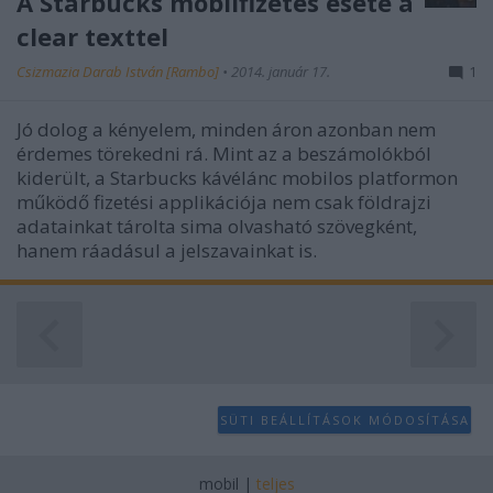
A Starbucks mobilfizetés esete a
clear texttel
Csizmazia Darab István [Rambo]
•
2014. január 17.
1
Jó dolog a kényelem, minden áron azonban nem
érdemes törekedni rá. Mint az a beszámolókból
kiderült, a Starbucks kávélánc mobilos platformon
működő fizetési applikációja nem csak földrajzi
adatainkat tárolta sima olvasható szövegként,
hanem ráadásul a jelszavainkat is.
SÜTI BEÁLLÍTÁSOK MÓDOSÍTÁSA
mobil
|
teljes