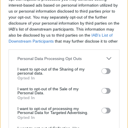
interest-based ads based on personal information utilized by
us or personal information disclosed to third parties prior to
your opt-out. You may separately opt-out of the further
disclosure of your personal information by third parties on the
IAB’s list of downstream participants. This information may
also be disclosed by us to third parties on the
IAB’s List of
Downstream Participants
that may further disclose it to other
third parties.
Please note that this website/app uses one or more Google
Personal Data Processing Opt Outs
Az 5 leggyakoribb jelszó hiba
services and may gather and store information including but
not limited to your visit or usage behaviour. You may click to
I want to opt-out of the Sharing of my
Csizmazia Darab István [Rambo]
•
2020. május 12.
11
personal data.
grant or deny consent to Google and its third-party tags to
Opted In
use your data for below specified purposes in below Google
A jelszó érték, bizalmas adatainkat, belépési
consent section.
I want to opt-out of the Sale of my
hitelesítéseinket, személyes fájljainkat védelmezi.
Personal Data.
Ehhez azonban megfelelően kell kezelni, amiről már
Opted In
rengetegszer esett szó. A pár napja lezajlott World
I want to opt-out of processing my
Password Day alkalmából a mostani összeállítás
Personal Data for Targeted Advertising.
azokat a leggyakoribb típushibákat eleveníti fel,…
Opted In