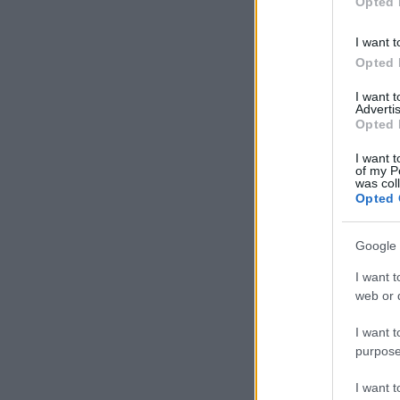
Opted 
I want t
Opted 
I want 
Advertis
Opted 
I want t
of my P
was col
Opted 
Google 
I want t
web or d
I want t
purpose
I want 