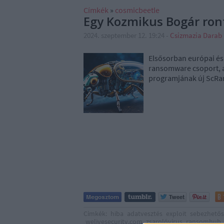
Címkék
»
cosmicbeetle
Egy Kozmikus Bogár ron
2024. szeptember 12. 19:24
-
Csizmazia Darab
Elsősorban európai és
ransomware csoport, a
programjának új ScRa
Címkék:
hiba
adatvesztés
exploit
sebezhető
welivesecurity.com
zsarolóvírus
ransomhub