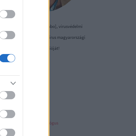
izmazia-Darab István [Rambo], vírusvédelmi
nácsadó
contact Kft., a NOD32 antivírus magyarországi
viselete.
tse le a
vírusirtó
próbaverzióját!
sky
ncs megjeleníthető elem
ambo archiv
mbo archívum
her linkz
pleblog
liága Éva gyermekpszichológus
telligens vagyonvédelem
ny a tech