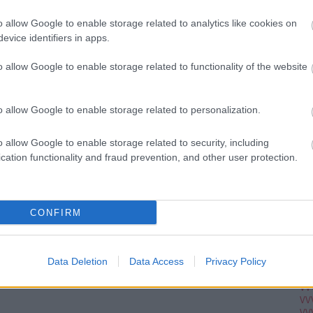
Ju
Ko
o allow Google to enable storage related to analytics like cookies on
Pi
evice identifiers in apps.
o allow Google to enable storage related to functionality of the website
pc
A V
VV
o allow Google to enable storage related to personalization.
VV
VV
VV
o allow Google to enable storage related to security, including
VV
cation functionality and fraud prevention, and other user protection.
VV
VV
VV
VV
VV
CONFIRM
VV
VV
VV
VV
Data Deletion
Data Access
Privacy Policy
VV
VV
VV
VV