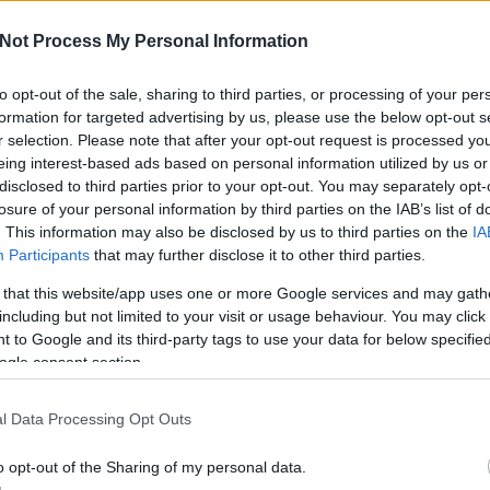
Not Process My Personal Information
a
to opt-out of the sale, sharing to third parties, or processing of your per
formation for targeted advertising by us, please use the below opt-out s
A V
ese
r selection. Please note that after your opt-out request is processed y
haz
eing interest-based ads based on personal information utilized by us or
sz
disclosed to third parties prior to your opt-out. You may separately opt-
losure of your personal information by third parties on the IAB’s list of
. This information may also be disclosed by us to third parties on the
IA
Participants
that may further disclose it to other third parties.
 that this website/app uses one or more Google services and may gath
including but not limited to your visit or usage behaviour. You may click 
 to Google and its third-party tags to use your data for below specifi
ogle consent section.
l Data Processing Opt Outs
o opt-out of the Sharing of my personal data.