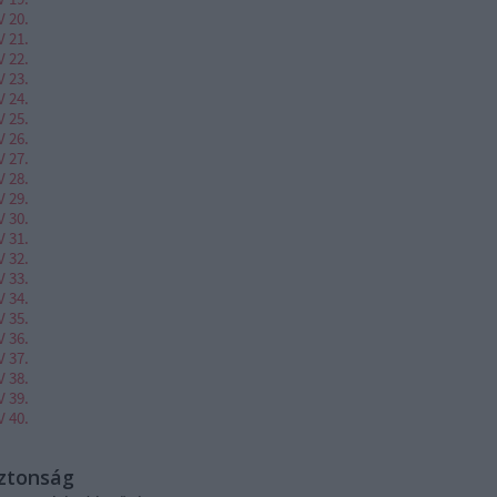
V 20.
V 21.
V 22.
V 23.
V 24.
V 25.
V 26.
V 27.
V 28.
V 29.
V 30.
V 31.
V 32.
V 33.
V 34.
V 35.
V 36.
V 37.
V 38.
V 39.
V 40.
iztonság