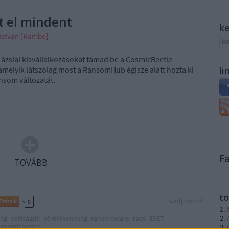
t el mindent
k
 István [Rambo]
 ázsiai kisvállalkozásokat támad be a CosmicBeetle
melyik látszólag most a RansomHub égisze alatt hozta ki
li
nsom változatát.
F
TOVÁBB
to
Szólj hozzá!
Tetszik
0
ség
váltságdíj
sérülékenység
ransomware
raas
ESET
cosmicbeetle