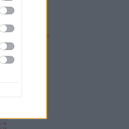
mp ESP, jump!
ren Balázs
ntér Zsolt @Mp3Pintyo
w cikkz
írusok Varázslatos Világa 01.
V 02.
V 03.
V 04.
V 05.
V 06.
V 07.
V 08.
V 09.
V 10.
V 11.
V 12.
V 13.
V 14.
V 15.
V 16.
V 17.
V 18.
V 19.