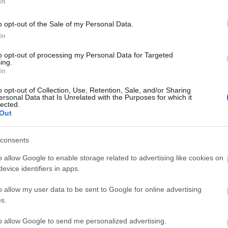
In
o opt-out of the Sale of my Personal Data.
In
Cs
ta
to opt-out of processing my Personal Data for Targeted
Si
ing.
In
kép
Töl
o opt-out of Collection, Use, Retention, Sale, and/or Sharing
ersonal Data that Is Unrelated with the Purposes for which it
lected.
B
Out
Ni
consents
r
Ra
o allow Google to enable storage related to advertising like cookies on
evice identifiers in apps.
ot
o allow my user data to be sent to Google for online advertising
Ap
s.
De
In
to allow Google to send me personalized advertising.
Irá