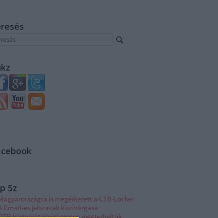
eresés
nkz
acebook
p 5z
Magyarországra is megérkezett a CTB-Locker
A Gmail-es jelszavak kiszivárgása
OTP kártyáját ideiglenesen megterheltük