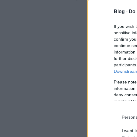
Blog -
Do 
If you wish 
sensitive in
confirm you
continue se
information 
further disc
participants
Downstream 
Please note
information 
deny consent
in below Go
Persona
I want t