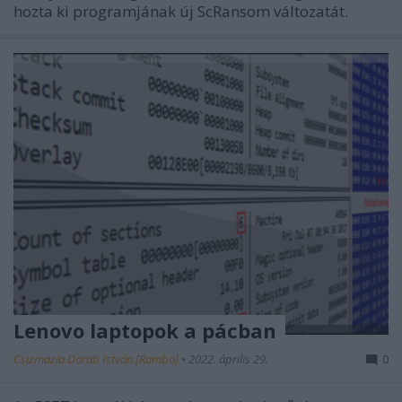
hozta ki programjának új ScRansom változatát.
Lenovo laptopok a pácban
Csizmazia Darab István [Rambo]
•
2022. április 29.
0