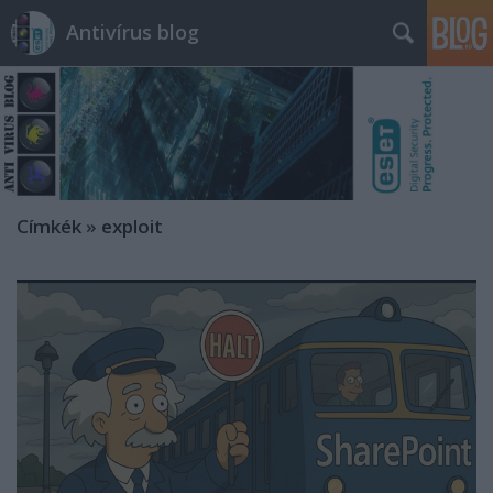
Antivírus blog
Címkék
»
exploit