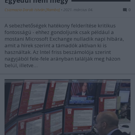
Csizmazia Darab István [Rambo]
•
2021. március 04.
0
A sebezhetőségek hatékony felderítése kritikus
fontosságú - ehhez gondoljunk csak például a
mostani Microsoft Exchange nulladik napi hibára,
amit a hírek szerint a támadók aktívan ki is
használtak. Az Intel friss beszámolója szerint
nagyjából fele-fele arányban találják meg házon
belül, illetve…