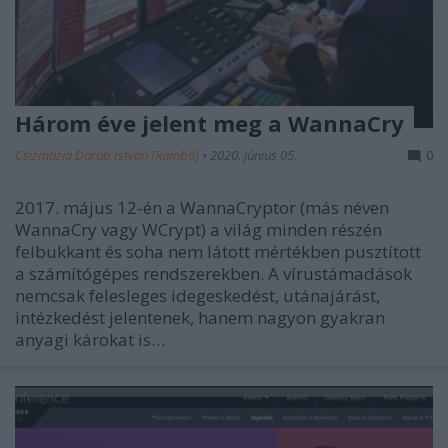
Három éve jelent meg a WannaCry
Csizmazia Darab István [Rambo]
•
2020. június 05.
0
2017. május 12-én a WannaCryptor (más néven
WannaCry vagy WCrypt) a világ minden részén
felbukkant és soha nem látott mértékben pusztított
a számítógépes rendszerekben. A vírustámadások
nemcsak felesleges idegeskedést, utánajárást,
intézkedést jelentenek, hanem nagyon gyakran
anyagi károkat is…