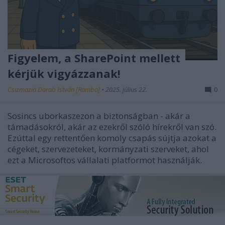
Figyelem, a SharePoint mellett
kérjük vigyázzanak!
Csizmazia Darab István [Rambo]
•
2025. július 22.
0
Sosincs uborkaszezon a biztonságban - akár a
támadásokról, akár az ezekről szóló hírekről van szó.
Ezúttal egy rettentően komoly csapás sújtja azokat a
cégeket, szervezeteket, kormányzati szerveket, ahol
ezt a Microsoftos vállalati platformot használják.