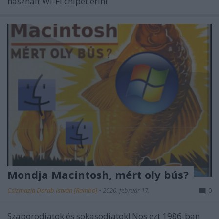
használt Wi-Fi chipet érint.
Mondja Macintosh, mért oly bús?
Csizmazia Darab István [Rambo]
•
2020. február 17.
0
Szaporodjatok és sokasodjatok! Nos ezt 1986-ban