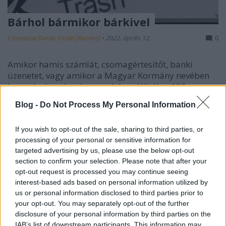
Bárhol bármikor bárkivel
Csizmazia Darab István [Rambo]
•
2022. április 12.
0
Amikor hamis számlát, csomagértesítőt, banki
üzenetet, vagy amikor a Magyar Kormány nevében
kapunk olyan levelet, amelyben állítólag 150 ezer
forint kártérítéshez juthatunk a koronavírus miatt,
Blog -
Do Not Process My Personal Information
minden ilyen átveréskor visszaélnek valamilyen cég,
szervezet nevével. Sajnos bárkinek, még a kisebb…
If you wish to opt-out of the sale, sharing to third parties, or
processing of your personal or sensitive information for
targeted advertising by us, please use the below opt-out
section to confirm your selection. Please note that after your
opt-out request is processed you may continue seeing
interest-based ads based on personal information utilized by
us or personal information disclosed to third parties prior to
your opt-out. You may separately opt-out of the further
disclosure of your personal information by third parties on the
IAB’s list of downstream participants. This information may