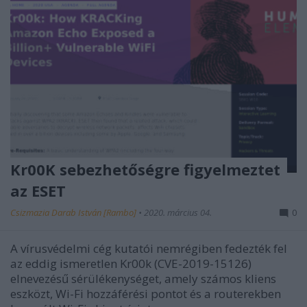
Kr00K sebezhetőségre figyelmeztet
az ESET
Csizmazia Darab István [Rambo]
•
2020. március 04.
0
A vírusvédelmi cég kutatói nemrégiben fedezték fel
az eddig ismeretlen Kr00k (CVE-2019-15126)
elnevezésű sérülékenységet, amely számos kliens
eszközt, Wi-Fi hozzáférési pontot és a routerekben