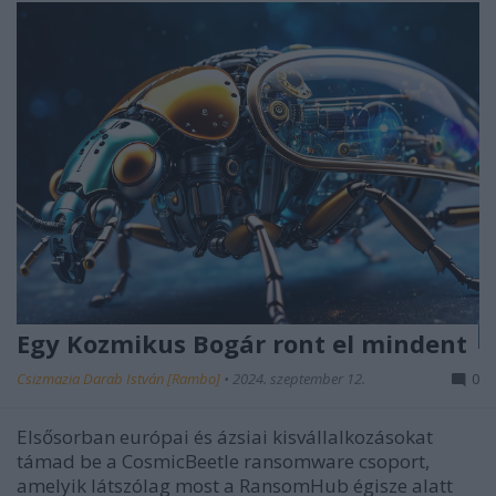
Egy Kozmikus Bogár ront el mindent
Csizmazia Darab István [Rambo]
•
2024. szeptember 12.
0
Elsősorban európai és ázsiai kisvállalkozásokat
támad be a CosmicBeetle ransomware csoport,
amelyik látszólag most a RansomHub égisze alatt