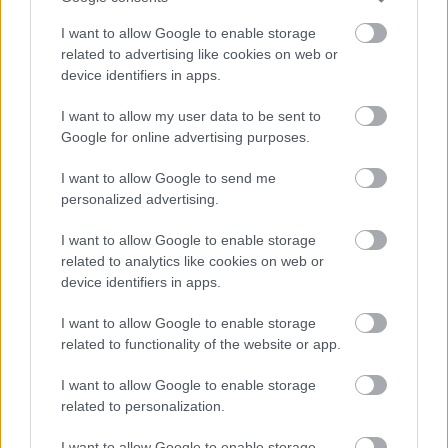
I want to allow Google to enable storage
related to advertising like cookies on web or
device identifiers in apps.
I want to allow my user data to be sent to
Google for online advertising purposes.
I want to allow Google to send me
personalized advertising.
Exchange szerverek tűz alatt
I want to allow Google to enable storage
related to analytics like cookies on web or
Csizmazia Darab István [Rambo]
•
2021. március 19.
0
device identifiers in apps.
I want to allow Google to enable storage
Az ESET kutatói több, mint tíz különféle Advanced
related to functionality of the website or app.
Persistent Threat (APT), vagyis fejlett és tartós
fenyegetést jelentő csoportról számoltak be, akik a
I want to allow Google to enable storage
legújabb Microsoft Exchange biztonsági réseit
related to personalization.
használják ki a levelezőszerverek támadásához. Az
ESET több mint 5000 olyan levelezőszervert…
I want to allow Google to enable storage