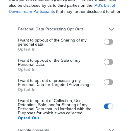
also be disclosed by us to third parties on the
IAB’s List of
Downstream Participants
that may further disclose it to other
third parties.
Please note that this website/app uses one or more Google
Personal Data Processing Opt Outs
services and may gather and store information including but
not limited to your visit or usage behaviour. You may click to
I want to opt-out of the Sharing of my
Log4j sebezhetőség - hogyan tovább?
personal data.
grant or deny consent to Google and its third-party tags to
Opted In
Csizmazia Darab István [Rambo]
•
2021. december 16.
3
use your data for below specified purposes in below Google
consent section.
I want to opt-out of the Sale of my
Personal Data.
A napokban derült fény a világszerte mindenütt
Opted In
jelenlévő Log4j segédprogram kritikus hibájára,
amely megrázta az egész kiberbiztonsági iparágat.
I want to opt-out of processing my
Personal Data for Targeted Advertising.
A Log4j nyílt forráskódú Java-alapú naplózási
Opted In
szoftvert globális szinten számtalan vállalat és
kormányzati szerv használja.
I want to opt-out of Collection, Use,
Retention, Sale, and/or Sharing of my
Personal Data that Is Unrelated with the
Purposes for which it was collected.
Opted Out
Google consents