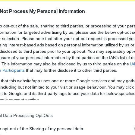
lások ellen
Not Process My Personal Information
ván [Rambo]
a
to opt-out of the sale, sharing to third parties, or processing of your per
formation for targeted advertising by us, please use the below opt-out s
A V
eznek ellenünk a számítógépes bűnözők gondolattal, szóval
ese
r selection. Please note that after your opt-out request is processed y
nk viszont a "mulasztással" szóval kapcsolatban
haz
eing interest-based ads based on personal information utilized by us or
nk, pedig többnyire elegendő lenne néhány ökölszabályt
sz
disclosed to third parties prior to your opt-out. You may separately opt-
sen minimalizálhatnánk a károkat. Vajon…
losure of your personal information by third parties on the IAB’s list of
. This information may also be disclosed by us to third parties on the
IA
Participants
that may further disclose it to other third parties.
 that this website/app uses one or more Google services and may gath
including but not limited to your visit or usage behaviour. You may click 
 to Google and its third-party tags to use your data for below specifi
TOVÁBB
ogle consent section.
l Data Processing Opt Outs
Szólj hozzá!
Tetszik
0
o opt-out of the Sharing of my personal data.
truecrypt
feltételek
kódolás
alap
óvatosság