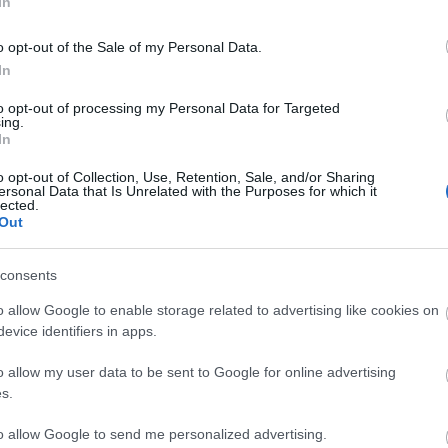
In
o opt-out of the Sale of my Personal Data.
In
Cs
ta
to opt-out of processing my Personal Data for Targeted
Si
ing.
In
kép
Töl
o opt-out of Collection, Use, Retention, Sale, and/or Sharing
ersonal Data that Is Unrelated with the Purposes for which it
lected.
B
Out
Ni
consents
r
Ra
o allow Google to enable storage related to advertising like cookies on
evice identifiers in apps.
ot
o allow my user data to be sent to Google for online advertising
Ap
s.
De
In
to allow Google to send me personalized advertising.
Irá