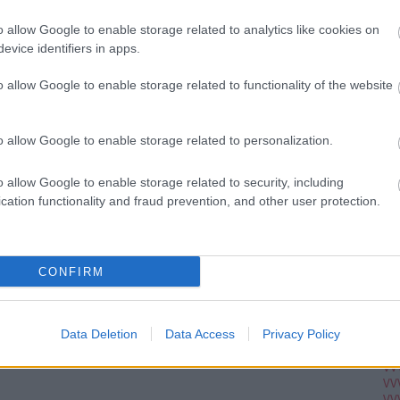
Ju
Ko
o allow Google to enable storage related to analytics like cookies on
Pi
evice identifiers in apps.
o allow Google to enable storage related to functionality of the website
pc
A V
VV
o allow Google to enable storage related to personalization.
VV
VV
VV
o allow Google to enable storage related to security, including
VV
cation functionality and fraud prevention, and other user protection.
VV
VV
VV
VV
VV
CONFIRM
VV
VV
VV
VV
Data Deletion
Data Access
Privacy Policy
VV
VV
VV
VV