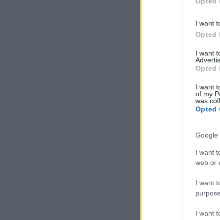
Opted 
I want t
Opted 
I want 
Advertis
Opted 
I want t
of my P
was col
Opted 
Google 
I want t
web or d
I want t
purpose
I want 