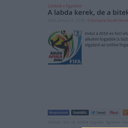
Címkék
»
figyelem
A labda kerek, de a bite
2010. június 11. 12:55
-
Csizmazia Darab Istv
Indul a 2010-es foci v
alkalmi fogadók is lá
vigyázni az online foga
Címkék:
foci
vb
online
fogadás
figyelem
csa