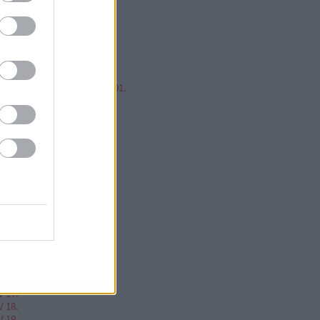
mp ESP, jump!
ren Balázs
ntér Zsolt @Mp3Pintyo
w cikkz
írusok Varázslatos Világa 01.
V 02.
V 03.
V 04.
V 05.
V 06.
V 07.
V 08.
V 09.
V 10.
V 11.
V 12.
V 13.
V 14.
V 15.
V 16.
V 17.
V 18.
V 19.