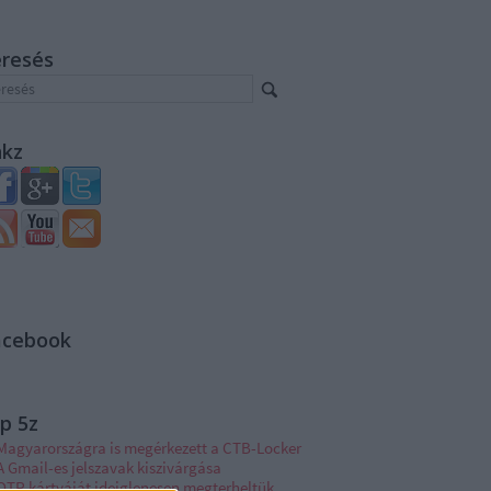
eresés
nkz
acebook
p 5z
Magyarországra is megérkezett a CTB-Locker
A Gmail-es jelszavak kiszivárgása
OTP kártyáját ideiglenesen megterheltük