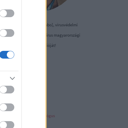
izmazia-Darab István [Rambo], vírusvédelmi
nácsadó
contact Kft., a NOD32 antivírus magyarországi
viselete.
tse le a
vírusirtó
próbaverzióját!
sky
ncs megjeleníthető elem
ambo archiv
mbo archívum
her linkz
pleblog
liága Éva gyermekpszichológus
telligens vagyonvédelem
ny a tech