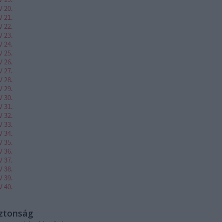
V 20.
V 21.
V 22.
V 23.
V 24.
V 25.
V 26.
V 27.
V 28.
V 29.
V 30.
V 31.
V 32.
V 33.
V 34.
V 35.
V 36.
V 37.
V 38.
V 39.
V 40.
iztonság