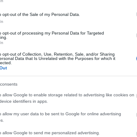
In
o opt-out of the Sale of my Personal Data.
In
Cs
ta
to opt-out of processing my Personal Data for Targeted
Si
ing.
In
kép
Töl
o opt-out of Collection, Use, Retention, Sale, and/or Sharing
ersonal Data that Is Unrelated with the Purposes for which it
lected.
B
Out
Ni
consents
r
Ra
o allow Google to enable storage related to advertising like cookies on
evice identifiers in apps.
ot
o allow my user data to be sent to Google for online advertising
Ap
s.
De
In
to allow Google to send me personalized advertising.
Irá