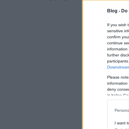
Blog -
Do 
If you wish 
sensitive in
confirm you
continue se
information 
further disc
participants
Downstream 
Please note
information 
deny consent
in below Go
Persona
I want t