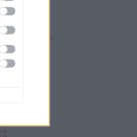
mp ESP, jump!
ren Balázs
ntér Zsolt @Mp3Pintyo
w cikkz
írusok Varázslatos Világa 01.
V 02.
V 03.
V 04.
V 05.
V 06.
V 07.
V 08.
V 09.
V 10.
V 11.
V 12.
V 13.
V 14.
V 15.
V 16.
V 17.
V 18.
V 19.