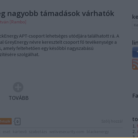
még nagyobb támadások várhatók
k
stván [Rambo]
ckEnergy APT-csoport lehetséges utódjára találhatott rá. A
tal GreyEnergy névre keresztelt csoport fő tevékenysége a
li
s, amely feltehetően egy későbbi nagyszabású
ítésére szolgálhat.
F
TOVÁBB
to
Szólj hozzá!
Tetszik
0
t
eset
kártevő
szabotázs
welivesecurity.com
blackenergy