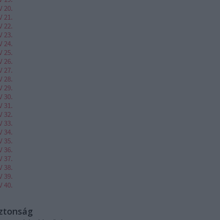
V 20.
V 21.
V 22.
V 23.
V 24.
V 25.
V 26.
V 27.
V 28.
V 29.
V 30.
V 31.
V 32.
V 33.
V 34.
V 35.
V 36.
V 37.
V 38.
V 39.
V 40.
iztonság