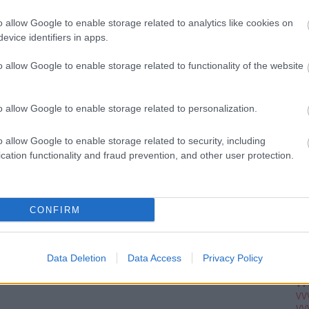
Ju
Ko
o allow Google to enable storage related to analytics like cookies on
Pi
evice identifiers in apps.
o allow Google to enable storage related to functionality of the website
pc
A V
VV
o allow Google to enable storage related to personalization.
VV
VV
VV
o allow Google to enable storage related to security, including
VV
cation functionality and fraud prevention, and other user protection.
VV
VV
VV
VV
VV
CONFIRM
VV
VV
VV
VV
Data Deletion
Data Access
Privacy Policy
VV
VV
VV
VV