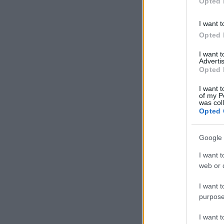
Opted 
I want t
Opted 
I want 
Advertis
Opted 
I want t
of my P
was col
Opted 
Google 
I want t
web or d
I want t
purpose
I want 