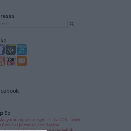
eresés
nkz
acebook
p 5z
Magyarországra is megérkezett a CTB-Locker
A Gmail-es jelszavak kiszivárgása
OTP kártyáját ideiglenesen megterheltük