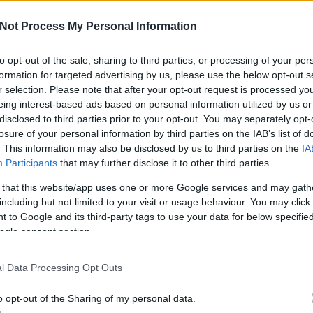
Not Process My Personal Information
a
to opt-out of the sale, sharing to third parties, or processing of your per
formation for targeted advertising by us, please use the below opt-out s
A V
ese
r selection. Please note that after your opt-out request is processed y
haz
eing interest-based ads based on personal information utilized by us or
sz
disclosed to third parties prior to your opt-out. You may separately opt-
losure of your personal information by third parties on the IAB’s list of
. This information may also be disclosed by us to third parties on the
IA
Participants
that may further disclose it to other third parties.
 that this website/app uses one or more Google services and may gath
including but not limited to your visit or usage behaviour. You may click 
 to Google and its third-party tags to use your data for below specifi
ogle consent section.
l Data Processing Opt Outs
o opt-out of the Sharing of my personal data.