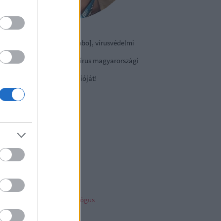
izmazia-Darab István [Rambo], vírusvédelmi
nácsadó
contact Kft., a NOD32 antivírus magyarországi
viselete.
tse le a
vírusirtó
próbaverzióját!
sky
ncs megjeleníthető elem
ambo archiv
mbo archívum
her linkz
pleblog
liága Éva gyermekpszichológus
telligens vagyonvédelem
ny a tech