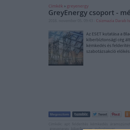
Címkék
»
greyenergy
GreyEnergy csoport - 
2018. november 05. 09:43
-
Csizmazia Darab I
Az ESET kutatása a Bla
kiberbiztonsági cég ál
kémkedés és felderíté
szabotázsakció előkész
Címkék:
apt
felderítés
kémkedés
áramszüne
greyenergy
kiberfegyver
industroyer