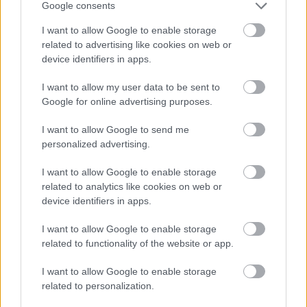
Google consents
I want to allow Google to enable storage
related to advertising like cookies on web or
device identifiers in apps.
I want to allow my user data to be sent to
Google for online advertising purposes.
I want to allow Google to send me
personalized advertising.
I want to allow Google to enable storage
Kamuprofilok több ezer ismerőssel
related to analytics like cookies on web or
Csizmazia Darab István [Rambo]
•
2010. szeptember 22.
17
device identifiers in apps.
I want to allow Google to enable storage
Lezárult az Antivírus blog kamuprofil vadászata. A
related to functionality of the website or app.
versenyzők tucatnyi hamis iWiW és Facebook
adatlapot buktattak le. Akad közöttük olyan, melyet
I want to allow Google to enable storage
több mint 36 ezren jelöltek vissza, ismert hivatalban
related to personalization.
lévő politikusokat és közéleti személyiségeket is