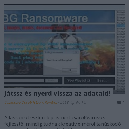
Játssz és nyerd vissza az adataid!
Csizmazia Darab István [Rambo]
•
2018. április 16.
1
A lassan öt esztendeje ismert zsarolóvírusok
fejlesztői mindig tudnak kreatív elméről tanúskodó