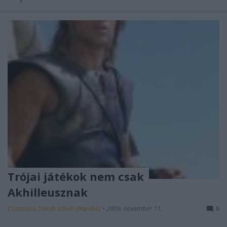
Trójai játékok nem csak
Akhilleusznak
Csizmazia Darab István [Rambo]
•
2009. november 11.
6