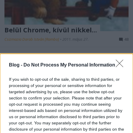
Belül Chrome, kívül nikkel...
Csizmazia Darab István [Rambo]
•
2011. május 27.
48
Vigyázni kell! Ezzel az elpuskázott, napi borzasztó
szóviccet megszégyenítő fűzfapoétás kétsorossal
Blog -
Do Not Process My Personal Information
indítjuk ezt a posztot, amely a Chrome böngészőben
futó egyes alkalmazások napvilágot látott
If you wish to opt-out of the sale, sharing to third parties, or
"érdekességeiről" fog szólni.
processing of your personal or sensitive information for
targeted advertising by us, please use the below opt-out
section to confirm your selection. Please note that after your
opt-out request is processed you may continue seeing
interest-based ads based on personal information utilized by
us or personal information disclosed to third parties prior to
your opt-out. You may separately opt-out of the further
disclosure of your personal information by third parties on the