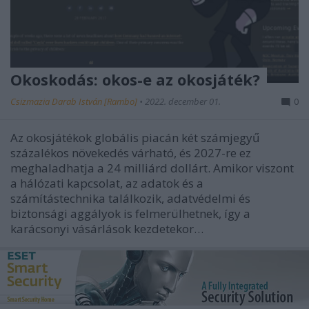
Okoskodás: okos-e az okosjáték?
Csizmazia Darab István [Rambo]
•
2022. december 01.
0
Az okosjátékok globális piacán két számjegyű
százalékos növekedés várható, és 2027-re ez
meghaladhatja a 24 milliárd dollárt. Amikor viszont
a hálózati kapcsolat, az adatok és a
számítástechnika találkozik, adatvédelmi és
biztonsági aggályok is felmerülhetnek, így a
karácsonyi vásárlások kezdetekor…