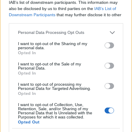
IAB’s list of downstream participants. This information may
also be disclosed by us to third parties on the
IAB’s List of
Downstream Participants
that may further disclose it to other
third parties.
Please note that this website/app uses one or more Google
Personal Data Processing Opt Outs
services and may gather and store information including but
not limited to your visit or usage behaviour. You may click to
I want to opt-out of the Sharing of my
personal data.
grant or deny consent to Google and its third-party tags to
Kiss Ádám és vírusok
Opted In
use your data for below specified purposes in below Google
consent section.
Csizmazia Darab István [Rambo]
•
2010. november 08.
7
I want to opt-out of the Sale of my
Personal Data.
Opted In
Ádámnak megfertőződött a számítógépe - pedig
mikor megvette, nem is kért hozzá külön vírusokat ;-)
I want to opt-out of processing my
Personal Data for Targeted Advertising.
Aztán keresett valakit, aki meg tudja tisztítani.
Opted In
Hozzánk fordult, mi pedig megkértük, mondja el,
mit gondol a vírusirtókról.
I want to opt-out of Collection, Use,
Retention, Sale, and/or Sharing of my
Personal Data that Is Unrelated with the
Purposes for which it was collected.
Opted Out