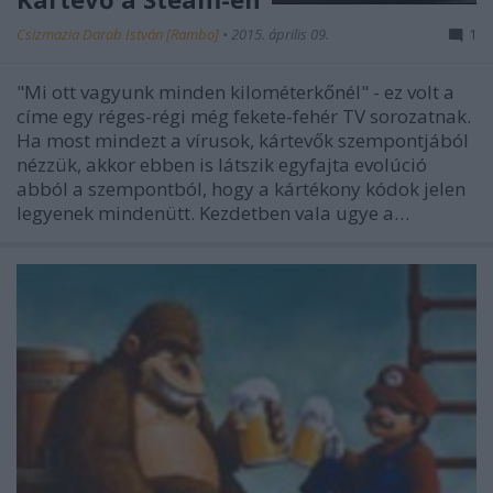
Csizmazia Darab István [Rambo]
•
2015. április 09.
1
"Mi ott vagyunk minden kilométerkőnél" - ez volt a
címe egy réges-régi még fekete-fehér TV sorozatnak.
Ha most mindezt a vírusok, kártevők szempontjából
nézzük, akkor ebben is látszik egyfajta evolúció
abból a szempontból, hogy a kártékony kódok jelen
legyenek mindenütt. Kezdetben vala ugye a…