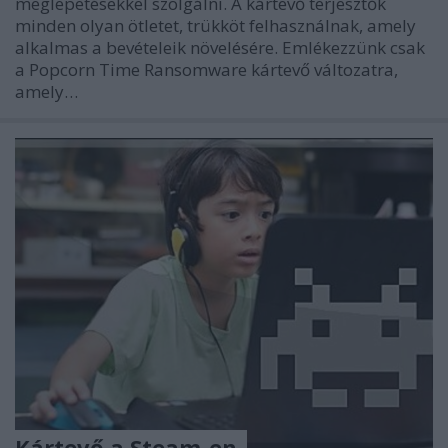
meglepetésekkel szolgálni. A kártevő terjesztők
minden olyan ötletet, trükköt felhasználnak, amely
alkalmas a bevételeik növelésére. Emlékezzünk csak
a Popcorn Time Ransomware kártevő változatra,
amely…
Kártevő a Steam-en