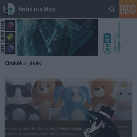
Antivírus blog
Címkék
»
játék