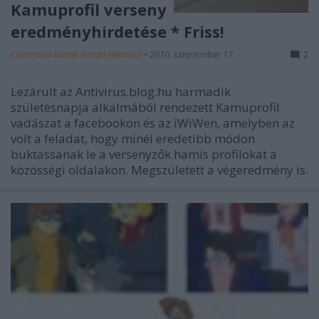
Kamuprofil verseny
eredményhirdetése * Friss!
Csizmazia Darab István [Rambo]
•
2010. szeptember 17.
2
Lezárult az Antivirus.blog.hu harmadik
születésnapja alkalmából rendezett Kamuprofil
vadászat a facebookon és az iWiWen, amelyben az
volt a feladat, hogy minél eredetibb módon
buktassanak le a versenyzők hamis profilokat a
közösségi oldalakon. Megszületett a végeredmény is.