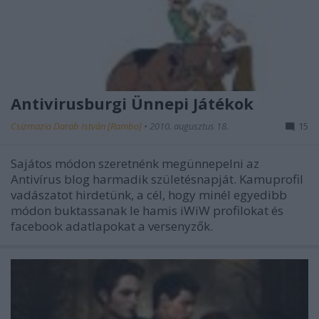
Antivirusburgi Ünnepi Játékok
Csizmazia Darab István [Rambo]
•
2010. augusztus 18.
15
Sajátos módon szeretnénk megünnepelni az
Antivírus blog harmadik születésnapját. Kamuprofil
vadászatot hirdetünk, a cél, hogy minél egyedibb
módon buktassanak le hamis iWiW profilokat és
facebook adatlapokat a versenyzők.