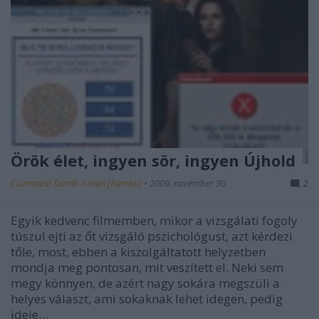
Örök élet, ingyen sör, ingyen Újhold
Csizmazia Darab István [Rambo]
•
2009. november 30.
2
Egyik kedvenc filmemben, mikor a vizsgálati fogoly
túszul ejti az őt vizsgáló pszichológust, azt kérdezi
tőle, most, ebben a kiszolgáltatott helyzetben
mondja meg pontosan, mit veszített el. Neki sem
megy könnyen, de azért nagy sokára megszüli a
helyes választ, ami sokaknak lehet idegen, pedig
ideje…