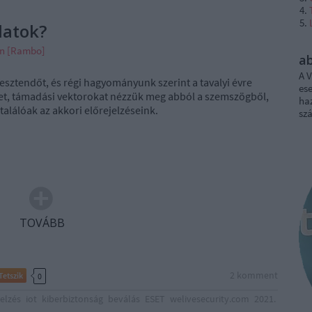
latok?
án [Rambo]
a
A V
sztendőt, és régi hagyományunk szerint a tavalyi évre
ese
ket, támadási vektorokat nézzük meg abból a szemszögből,
haz
találóak az akkori előrejelzéseink.
sz
TOVÁBB
2
komment
Tetszik
0
jelzés
iot
kiberbiztonság
beválás
ESET
welivesecurity.com
2021.