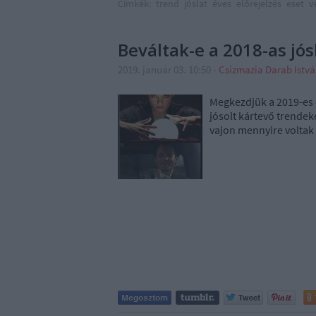
Címkék:
trend
jóslat
éves
előrejelzés
eset
v
Beváltak-e a 2018-as jós
2019. január 03. 10:50
-
Csizmazia Darab Istv
Megkezdjük a 2019-es e
jósolt kártevő trende
vajon mennyire voltak 