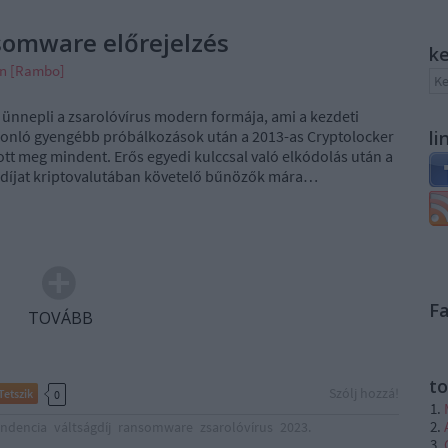
nsomware előrejelzés
k
án [Rambo]
 ünnepli a zsarolóvírus modern formája, ami a kezdeti
onló gyengébb próbálkozások után a 2013-as Cryptolocker
li
tt meg mindent. Erős egyedi kulccsal való elkódolás után a
ságdíjat kriptovalutában követelő bűnözők mára…
F
TOVÁBB
to
Szólj hozzá!
Tetszik
0
endencia
váltságdíj
ransomware
zsarolóvírus
2023.