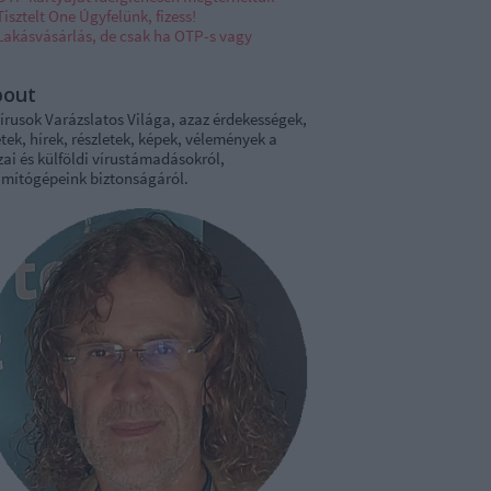
Tisztelt One Úgyfelünk, fizess!
Lakásvásárlás, de csak ha OTP-s vagy
bout
írusok Varázslatos Világa, azaz érdekességek,
tek, hírek, részletek, képek, vélemények a
ai és külföldi vírustámadásokról,
ámítógépeink biztonságáról.