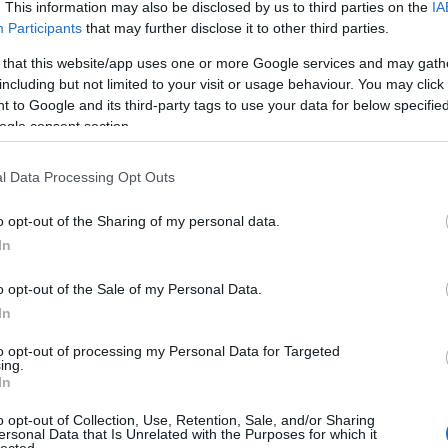
. This information may also be disclosed by us to third parties on the
IA
Ju
Ko
Participants
that may further disclose it to other third parties.
latok?
Pi
 that this website/app uses one or more Google services and may gath
án [Rambo]
including but not limited to your visit or usage behaviour. You may click 
pc
 to Google and its third-party tags to use your data for below specifi
sztendőt, és régi hagyományunk szerint a tavalyi évre
A V
ogle consent section.
VV
ket, támadási vektorokat nézzük meg abból a szemszögből,
VV
találóak az akkori előrejelzések.
VV
l Data Processing Opt Outs
VV
VV
o opt-out of the Sharing of my personal data.
VV
In
VV
VV
VV
o opt-out of the Sale of my Personal Data.
VV
In
VV
TOVÁBB
VV
to opt-out of processing my Personal Data for Targeted
VV
ing.
VV
In
VV
2
komment
Tetszik
0
VV
o opt-out of Collection, Use, Retention, Sale, and/or Sharing
VV
engineering
bányászat
iot
ransomware
bitcoin
beválás
ersonal Data that Is Unrelated with the Purposes for which it
VV
lected.