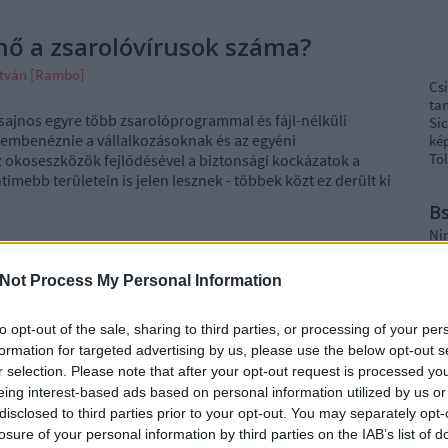
nő a zsarolóvírusok száma?
stván [Rambo]
Cs
ta
sajnos egyre több zsarolóprogrammal és fájl-nélküli
Si
szembenéznie a vállalkozásoknak és az egyéni
kép
Töl
z okoseszközök fejlődésével a biztonsági kockázatok a
imebb területein is jelen lesznek - többek közt ez derült ki
B
Ni
Not Process My Personal Information
r
Ra
TOVÁBB
to opt-out of the sale, sharing to third parties, or processing of your per
formation for targeted advertising by us, please use the below opt-out s
ot
r selection. Please note that after your opt-out request is processed y
Ap
eing interest-based ads based on personal information utilized by us or
Szólj hozzá!
Tetszik
0
De
disclosed to third parties prior to your opt-out. You may separately opt-
In
jelzés
eset
kiberbiztonság
welivesecurity.com
2021.
losure of your personal information by third parties on the IAB’s list of
Irá