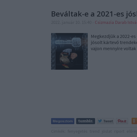
Beváltak-e a 2021-es jós
2022. január 10. 15:40
-
Csizmazia Darab Istv
Megkezdjük a 2022-es e
jósolt kártevő trende
vajon mennyire voltak 
Címkék:
fenyegetés
trend
jóslat
riport
előre