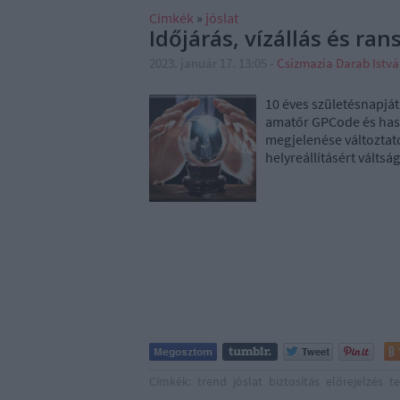
Címkék
»
jóslat
Időjárás, vízállás és ra
2023. január 17. 13:05
-
Csizmazia Darab Istv
10 éves születésnapját
amatőr GPCode és has
megjelenése változtato
helyreállításért vált
Címkék:
trend
jóslat
biztosítás
előrejelzés
t