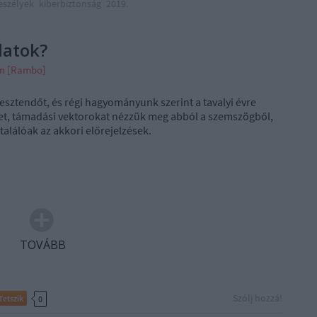
eszélyek
kiberbiztonság
2019.
latok?
án [Rambo]
sztendőt, és régi hagyományunk szerint a tavalyi évre
ket, támadási vektorokat nézzük meg abból a szemszögből,
találóak az akkori előrejelzések.
TOVÁBB
Szólj hozzá!
Tetszik
0