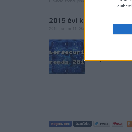
Címkék:
trend
jóslat
éves
előrejelzés
2020
e
authenti
2019 évi kiberbiztonsági
2019. január 11. 08:00
-
Csizmazia Darab Istv
Okosotthonok támadása
adatvédelem - vajon mi
szakemberekre a köve
Privacy and intrusion 