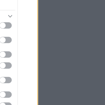
V 20.
V 21.
V 22.
V 23.
V 24.
V 25.
V 26.
V 27.
V 28.
V 29.
V 30.
V 31.
V 32.
V 33.
V 34.
V 35.
V 36.
V 37.
V 38.
V 39.
V 40.
iztonság