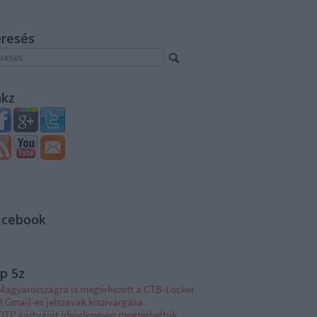
eresés
nkz
acebook
p 5z
Magyarországra is megérkezett a CTB-Locker
A Gmail-es jelszavak kiszivárgása
OTP kártyáját ideiglenesen megterheltük