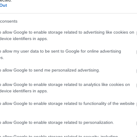
VV
Out
VV
VV
rendek 2020-ra
consents
VV
VV
stván [Rambo]
o allow Google to enable storage related to advertising like cookies on
VV
VV
evice identifiers in apps.
endjelentése szerint a 2020-as amerikai elnökválasztás
VV
lmet a választások megzavarására és manipulációjára
VV
o allow my user data to be sent to Google for online advertising
VV
 amelyek szinte garantáltak a jövőre esedékes voksoláson. A
s.
VV
2020: Technology is getting smarter - are…
VV
to allow Google to send me personalized advertising.
VV
VV
VV
o allow Google to enable storage related to analytics like cookies on
VV
evice identifiers in apps.
VV
VV
o allow Google to enable storage related to functionality of the website
TOVÁBB
VV
VV
VV
o allow Google to enable storage related to personalization.
Szólj hozzá!
Tetszik
0
b
o allow Google to enable storage related to security, including