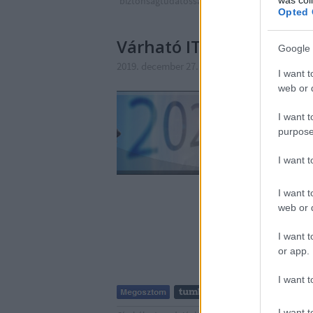
biztonságtudatosság
zsarolóvírus
fakenews
Opted 
Várható IT biztonsági t
Google 
2019. december 27. 09:20
-
Csizmazia Darab I
I want t
web or d
Az ESET legfrissebb tr
ráirányíthatja a figye
I want t
irányuló kísérletekre,
purpose
"Cybersecurity Trends 
I want 
I want t
web or d
I want t
or app.
I want t
I want t