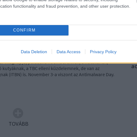
Ni
cation functionality and fraud prevention, and other user protection.
Szólj hozzá!
Tetszik
0
A
trójai
kártékony
rosszindulatú
RS
be
CONFIRM
At
be
stván [Rambo]
Data Deletion
Data Access
Privacy Policy
 világnapja, például a hóembereknek, a nutellának,
a
 kutyáknak, a TBC elleni küzdelemnek, de van az
nak (ITBN) is. November 3-a viszont az Antimalware Day.
TOVÁBB