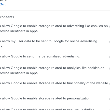
Szólj hozzá!
Tetszik
0
VV
Out
VV
evallás
tájékoztatás
kártékony
csatolmány
mégsem
nav
VV
consents
VV
VV
o allow Google to enable storage related to advertising like cookies on
VV
VV
evice identifiers in apps.
VV
án [Rambo]
VV
o allow my user data to be sent to Google for online advertising
VV
s.
VV
egyre többen használnak hirdetésblokkolókat és kifinomult
VV
t, a hirdetéseken keresztül terjedő rosszindulatú szoftverek
to allow Google to send me personalized advertising.
VV
émát jelentenek. 2023-ban a Google több mint 1 milliárd
VV
y távolított el, amelyek között…
VV
o allow Google to enable storage related to analytics like cookies on
VV
evice identifiers in apps.
VV
VV
o allow Google to enable storage related to functionality of the website
VV
VV
VV
o allow Google to enable storage related to personalization.
TOVÁBB
b
o allow Google to enable storage related to security, including