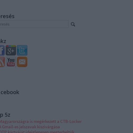
eresés
nkz
acebook
p 5z
Magyarországra is megérkezett a CTB-Locker
A Gmail-es jelszavak kiszivárgása
OTP kártyáját ideiglenesen megterheltük