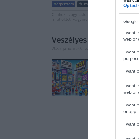
Opted 
Címkék:
vagy
adó
csalás
átverés
trójai
adób
melléklet
vagymégsem
Google 
I want t
Veszélyes hirdetések
web or d
2025. január 30. 13:20
-
Csizmazia Darab Istv
I want t
purpose
Annak ellenére, hogy 
biztonsági szoftvereke
I want 
még mindig nagy probl
hirdetést blokkolt vag
I want t
web or d
I want t
or app.
I want t
I want t