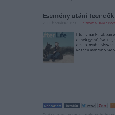
Esemény utáni teendők
2022. február 07. 10:31
-
Csizmazia Darab Ist
Írtunk már korábban eg
ennek gyanújával fogla
amit a további visszaé
közben már több hason
Címkék:
jelszó
incidens
megelőzés
felderítés