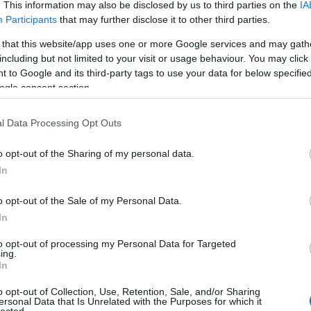
. This information may also be disclosed by us to third parties on the
IA
Ju
áció
2fa
welivesecurity.com
kétfaktor
kéttényezős
Ko
Participants
that may further disclose it to other third parties.
Pi
 that this website/app uses one or more Google services and may gath
ngem nem érhet baj
including but not limited to your visit or usage behaviour. You may click 
pc
 to Google and its third-party tags to use your data for below specifi
án [Rambo]
A V
ogle consent section.
VV
ben, legalábbis ami a címadást illeti. Persze ez csak egy
VV
ább nézünk, a Colonial Pipeline csővezetéket ért
VV
l Data Processing Opt Outs
 végül kifizetett 4,4 millió dollár váltságdíj esetét,
VV
VV
 kérdés, mi vezetett idáig, egyáltalán hogy…
o opt-out of the Sharing of my personal data.
VV
In
VV
VV
VV
o opt-out of the Sale of my Personal Data.
VV
In
VV
VV
to opt-out of processing my Personal Data for Targeted
TOVÁBB
VV
ing.
VV
In
VV
VV
o opt-out of Collection, Use, Retention, Sale, and/or Sharing
VV
Szólj hozzá!
Tetszik
0
ersonal Data that Is Unrelated with the Purposes for which it
VV
lected.