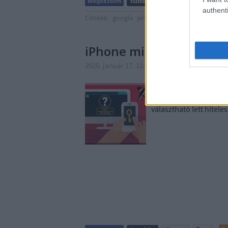
authenti
Címkék:
google
jelszó
kamera
hitelesítés
ne
iPhone mint biztonsági
2020. január 17. 11:58
-
Csizmazia Darab Istv
Érdekes bejelentést te
mostani Google Smart L
választható lett hitele