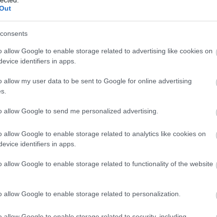
VV
úsipar
hitelesítés
mulasztás
váltságdíj
target
ransomware
Out
étfaktor
kéttényezős
zsarolóvírus
többfaktoros
VV
VV
consents
VV
VV
t ér
o allow Google to enable storage related to advertising like cookies on
VV
VV
án [Rambo]
evice identifiers in apps.
VV
VV
o allow my user data to be sent to Google for online advertising
i mondást, elmondhatjuk, hogy a multifaktoros autentikáció
VV
s.
ly persze nem mindenható, de használata azért mégis sokat
VV
nyőjébe. Ezúttal az ismert kameragyártó termékeinél
VV
to allow Google to send me personalized advertising.
elmezetten megkövetelt a felhasználói…
VV
VV
VV
o allow Google to enable storage related to analytics like cookies on
VV
evice identifiers in apps.
VV
VV
o allow Google to enable storage related to functionality of the website
VV
VV
TOVÁBB
VV
o allow Google to enable storage related to personalization.
b
o allow Google to enable storage related to security, including