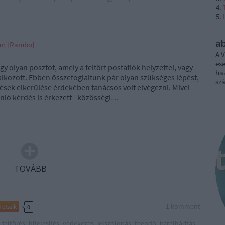
a
ván [Rambo]
A V
ese
y olyan posztot, amely a feltört postafiók helyzettel, vagy
haz
lkozott. Ebben összefoglaltunk pár olyan szükséges lépést,
sz
lések elkerülése érdekében tanácsos volt elvégezni. Mivel
ló kérdés is érkezett - közösségi…
TOVÁBB
1
komment
Tetszik
0
feltörés
hitelesítés
védekezés
jelszólopás
teendő
kárelhárítás