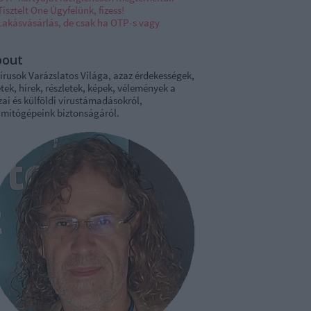
Tisztelt One Úgyfelünk, fizess!
Lakásvásárlás, de csak ha OTP-s vagy
bout
írusok Varázslatos Világa, azaz érdekességek,
tek, hírek, részletek, képek, vélemények a
ai és külföldi vírustámadásokról,
ámítógépeink biztonságáról.