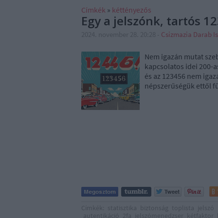
Címkék
»
kéttényezős
Egy a jelszónk, tartós 1
2024. november 28. 20:28
-
Csizmazia Darab I
Nem igazán mutat szeb
kapcsolatos idei 200-a
és az 123456 nem igaz
népszerűségük ettől fü
Címkék:
statisztika
biztonság
toplista
jelszó
autentikáció
2fa
jelszómenedzser
kétfaktor