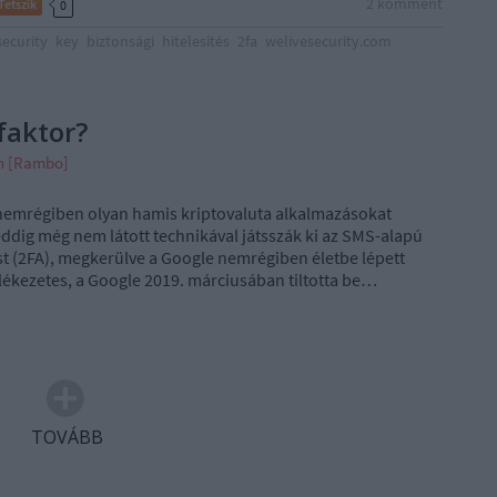
2
komment
Tetszik
0
security
key
biztonsági
hitelesítés
2fa
welivesecurity.com
tfaktor?
án [Rambo]
nemrégiben olyan hamis kriptovaluta alkalmazásokat
eddig még nem látott technikával játsszák ki az SMS-alapú
st (2FA), megkerülve a Google nemrégiben életbe lépett
lékezetes, a Google 2019. márciusában tiltotta be…
TOVÁBB