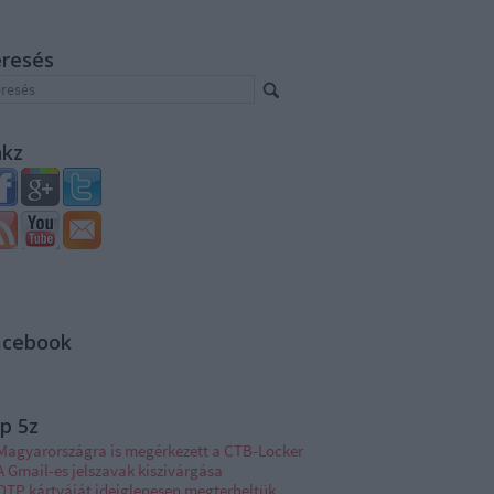
eresés
nkz
acebook
p 5z
Magyarországra is megérkezett a CTB-Locker
A Gmail-es jelszavak kiszivárgása
OTP kártyáját ideiglenesen megterheltük