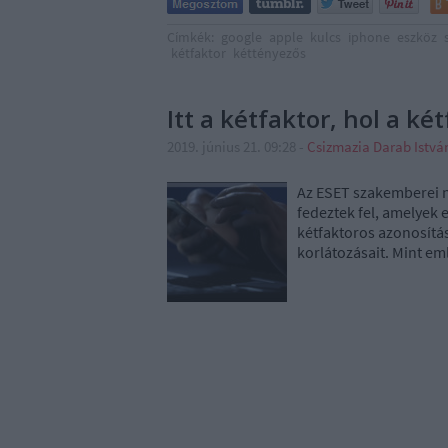
Címkék:
google
apple
kulcs
iphone
eszköz
kétfaktor
kéttényezős
Itt a kétfaktor, hol a ké
2019. június 21. 09:28
-
Csizmazia Darab Istv
Az ESET szakemberei 
fedeztek fel, amelyek 
kétfaktoros azonosítá
korlátozásait. Mint em