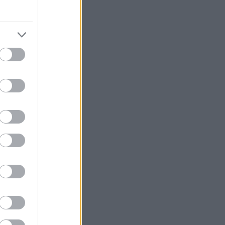
V 20.
V 21.
V 22.
V 23.
V 24.
V 25.
V 26.
V 27.
V 28.
V 29.
V 30.
V 31.
V 32.
V 33.
V 34.
V 35.
V 36.
V 37.
V 38.
V 39.
V 40.
iztonság