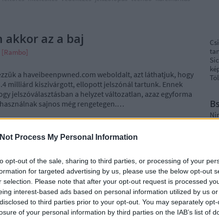
n akkor az a baj
Cs
ta
n [Rambo]
Si
kép
zzük a haveibeenpwned.com weboldalt, azt láthatjuk, hogy
Töl
4 milliárd kiszivárgott, ellopott jelszónál tartunk. Ennek
hogy jelszóválasztásban a helyzet változatlan, azaz egyforma
B
at használnak sajnos még rengetegen.…
Ni
Not Process My Personal Information
r
Ra
to opt-out of the sale, sharing to third parties, or processing of your per
formation for targeted advertising by us, please use the below opt-out s
TOVÁBB
ot
r selection. Please note that after your opt-out request is processed y
Ap
eing interest-based ads based on personal information utilized by us or
De
disclosed to third parties prior to your opt-out. You may separately opt-
In
Szólj hozzá!
Tetszik
0
losure of your personal information by third parties on the IAB’s list of
Irá