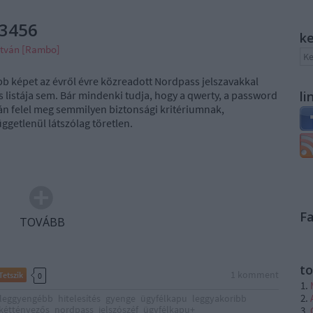
23456
k
stván [Rambo]
b képet az évről évre közreadott Nordpass jelszavakkal
s listája sem. Bár mindenki tudja, hogy a qwerty, a password
li
án felel meg semmilyen biztonsági kritériumnak,
ggetlenül látszólag töretlen.
F
TOVÁBB
to
1
komment
Tetszik
0
leggyengébb
hitelesítés
gyenge
ügyfélkapu
leggyakoribb
kéttényezős
nordpass
jelszószéf
ügyfélkapu+