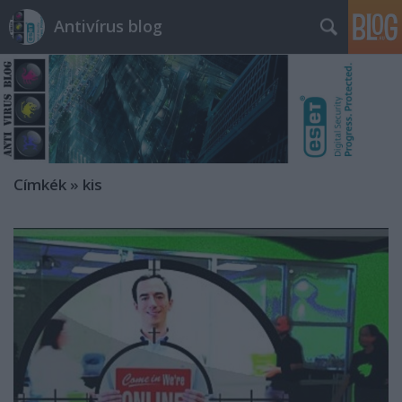
Antivírus blog
Címkék
»
kis