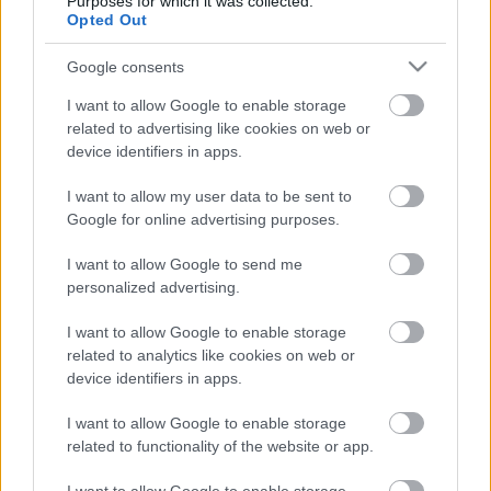
Purposes for which it was collected.
Opted Out
Google consents
I want to allow Google to enable storage
related to advertising like cookies on web or
device identifiers in apps.
I want to allow my user data to be sent to
Google for online advertising purposes.
I want to allow Google to send me
personalized advertising.
Valóban kicsi az új Norton ISecurity
I want to allow Google to enable storage
telepítője?
related to analytics like cookies on web or
device identifiers in apps.
Csizmazia Darab István [Rambo]
•
2008. október 16.
7
I want to allow Google to enable storage
related to functionality of the website or app.
Vitatható eszközhöz nyúltak a Symantec fejlesztői
telepítési idő felgyorsításánál. Csak a kezüket