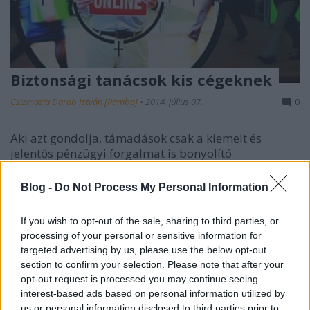
Biztonsági tanácsok kis cégeknek
Csizmazia Darab István [Rambo]
•
2014. július 07.
0
Aki azt gondolja, támadások csak a kiemelt és
jelentős pénzügyi forgalmat is bonyolító
nagyvállalatok ellen történnek, az súlyosan téved. A
kiberveszélyekkel kapcsolatban mindenképpen ki
Blog -
Do Not Process My Personal Information
kell hangsúlyozni, hogy ez minden egyes kis és
közepes vállalat, vállalkozás szempontjából is fontos
If you wish to opt-out of the sale, sharing to third parties, or
és kritikus…
processing of your personal or sensitive information for
targeted advertising by us, please use the below opt-out
section to confirm your selection. Please note that after your
opt-out request is processed you may continue seeing
interest-based ads based on personal information utilized by
us or personal information disclosed to third parties prior to