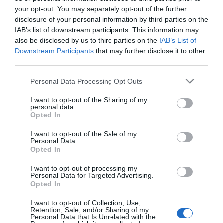
your opt-out. You may separately opt-out of the further
disclosure of your personal information by third parties on the
IAB’s list of downstream participants. This information may
also be disclosed by us to third parties on the
IAB’s List of
Downstream Participants
that may further disclose it to other
third parties.
Please note that this website/app uses one or more Google
Personal Data Processing Opt Outs
services and may gather and store information including but
not limited to your visit or usage behaviour. You may click to
I want to opt-out of the Sharing of my
personal data.
grant or deny consent to Google and its third-party tags to
Kicsi fej jobb ide, mint a nagy
Opted In
use your data for below specified purposes in below Google
consent section.
Csizmazia Darab István [Rambo]
•
2009. október 12.
0
I want to opt-out of the Sale of my
Personal Data.
Opted In
Vajon mindig a méret a lényeg? Ahogy a Lokomotív
I want to opt-out of processing my
GT Boksz! című számában fogalmaznak az
Personal Data for Targeted Advertising.
ökölvívással kapcsolatban, az úgy tűnik, használható
Opted In
lehet a botnetek körében is.
I want to opt-out of Collection, Use,
Retention, Sale, and/or Sharing of my
Personal Data that Is Unrelated with the