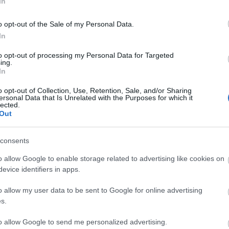
In
o opt-out of the Sale of my Personal Data.
In
Cs
ta
to opt-out of processing my Personal Data for Targeted
Si
ing.
In
kép
Töl
o opt-out of Collection, Use, Retention, Sale, and/or Sharing
ersonal Data that Is Unrelated with the Purposes for which it
lected.
B
Out
Ni
consents
r
Ra
o allow Google to enable storage related to advertising like cookies on
evice identifiers in apps.
ot
o allow my user data to be sent to Google for online advertising
Ap
s.
De
In
to allow Google to send me personalized advertising.
Irá