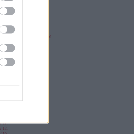
mp ESP, jump!
ren Balázs
ntér Zsolt @Mp3Pintyo
w cikkz
írusok Varázslatos Világa 01.
V 02.
V 03.
V 04.
V 05.
V 06.
V 07.
V 08.
V 09.
V 10.
V 11.
V 12.
V 13.
V 14.
V 15.
V 16.
V 17.
V 18.
V 19.