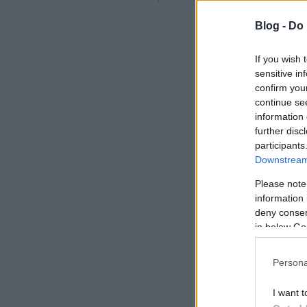
Blog -
Do 
If you wish 
sensitive in
confirm you
continue se
information 
further disc
participants
Downstream 
Please note
information 
deny consent
in below Go
Persona
I want t