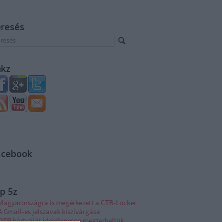
eresés
nkz
acebook
p 5z
Magyarországra is megérkezett a CTB-Locker
A Gmail-es jelszavak kiszivárgása
OTP kártyáját ideiglenesen megterheltük