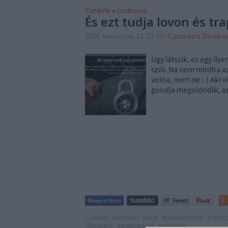
Címkék
»
mabouia
És ezt tudja lovon és tra
2015. november 11. 13:33
-
Csizmazia Darab I
Úgy látszik, ez egy il
szól. Na nem mintha a
volna, mert de :-) Aki
gondja megoldódik, az
Címkék:
windows
linux
dokumentum
macin
filecoder
powerworm
mabouia