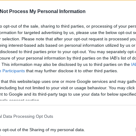
Not Process My Personal Information
a
to opt-out of the sale, sharing to third parties, or processing of your per
formation for targeted advertising by us, please use the below opt-out s
A V
ese
r selection. Please note that after your opt-out request is processed y
haz
eing interest-based ads based on personal information utilized by us or
sz
disclosed to third parties prior to your opt-out. You may separately opt-
losure of your personal information by third parties on the IAB’s list of
. This information may also be disclosed by us to third parties on the
IA
Participants
that may further disclose it to other third parties.
 that this website/app uses one or more Google services and may gath
including but not limited to your visit or usage behaviour. You may click 
 to Google and its third-party tags to use your data for below specifi
ogle consent section.
l Data Processing Opt Outs
o opt-out of the Sharing of my personal data.