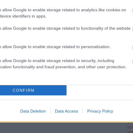
Ju
Ko
o allow Google to enable storage related to analytics like cookies on
Pi
evice identifiers in apps.
o allow Google to enable storage related to functionality of the website
pc
A V
VV
o allow Google to enable storage related to personalization.
VV
VV
VV
o allow Google to enable storage related to security, including
VV
cation functionality and fraud prevention, and other user protection.
VV
VV
VV
VV
VV
CONFIRM
VV
VV
VV
VV
Data Deletion
Data Access
Privacy Policy
VV
VV
VV
VV