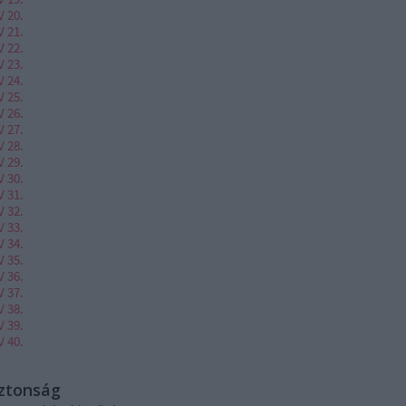
V 20.
V 21.
V 22.
V 23.
V 24.
V 25.
V 26.
V 27.
V 28.
V 29.
V 30.
V 31.
V 32.
V 33.
V 34.
V 35.
V 36.
V 37.
V 38.
V 39.
V 40.
iztonság