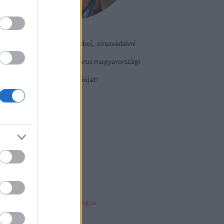
izmazia-Darab István [Rambo], vírusvédelmi
nácsadó
contact Kft., a NOD32 antivírus magyarországi
viselete.
tse le a
vírusirtó
próbaverzióját!
sky
ncs megjeleníthető elem
ambo archiv
mbo archívum
her linkz
pleblog
liága Éva gyermekpszichológus
telligens vagyonvédelem
ny a tech