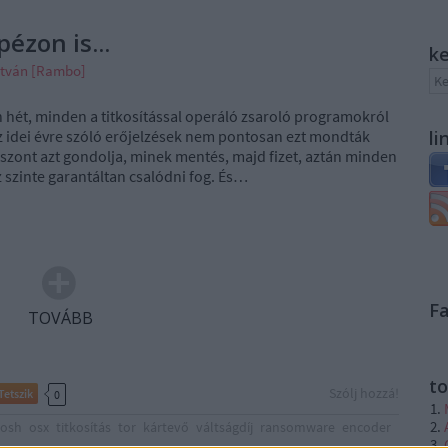
pézon is...
k
stván [Rambo]
yen hét, minden a titkosítással operáló zsaroló programokról
z idei évre szóló erőjelzések nem pontosan ezt mondták
li
 viszont azt gondolja, minek mentés, majd fizet, aztán minden
 szinte garantáltan csalódni fog. És…
F
TOVÁBB
to
Szólj hozzá!
Tetszik
0
tosh
osx
titkosítás
tor
kártevő
váltságdíj
ransomware
encoder