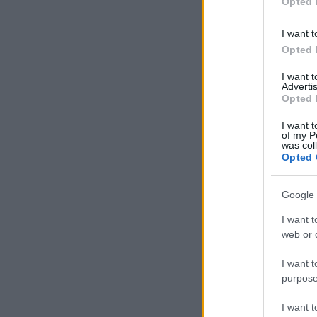
Opted 
I want t
Opted 
I want 
Advertis
Opted 
I want t
of my P
was col
Opted 
Google 
I want t
web or d
I want t
purpose
I want 