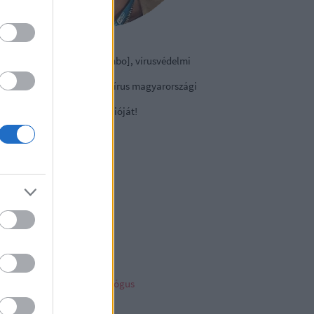
izmazia-Darab István [Rambo], vírusvédelmi
nácsadó
contact Kft., a NOD32 antivírus magyarországi
viselete.
tse le a
vírusirtó
próbaverzióját!
sky
ncs megjeleníthető elem
ambo archiv
mbo archívum
her linkz
pleblog
liága Éva gyermekpszichológus
telligens vagyonvédelem
ny a tech