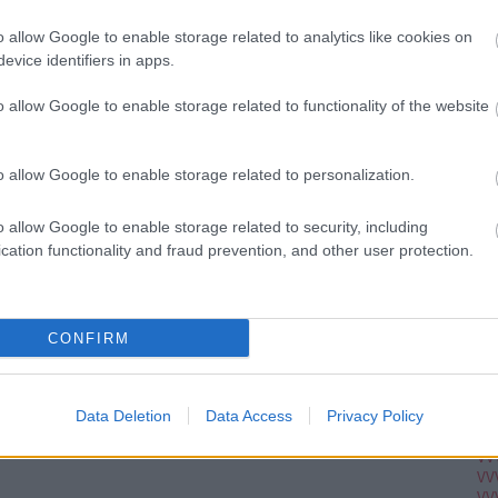
Ju
Ko
o allow Google to enable storage related to analytics like cookies on
Pi
evice identifiers in apps.
o allow Google to enable storage related to functionality of the website
pc
A V
VV
o allow Google to enable storage related to personalization.
VV
VV
VV
o allow Google to enable storage related to security, including
VV
cation functionality and fraud prevention, and other user protection.
VV
VV
VV
VV
VV
CONFIRM
VV
VV
VV
VV
Data Deletion
Data Access
Privacy Policy
VV
VV
VV
VV