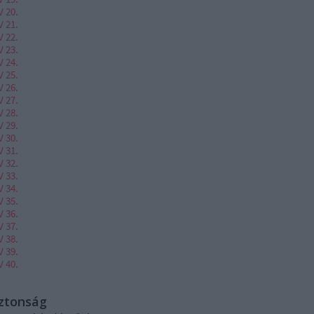
V 20.
V 21.
V 22.
V 23.
V 24.
V 25.
V 26.
V 27.
V 28.
V 29.
V 30.
V 31.
V 32.
V 33.
V 34.
V 35.
V 36.
V 37.
V 38.
V 39.
V 40.
iztonság