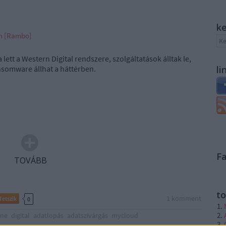
k
án [Rambo]
ett a Western Digital rendszere, szolgáltatások álltak le,
nsomware állhat a háttérben.
li
F
TOVÁBB
to
1
komment
Tetszik
0
ine
digital
adatlopás
adatszivárgás
mycloud