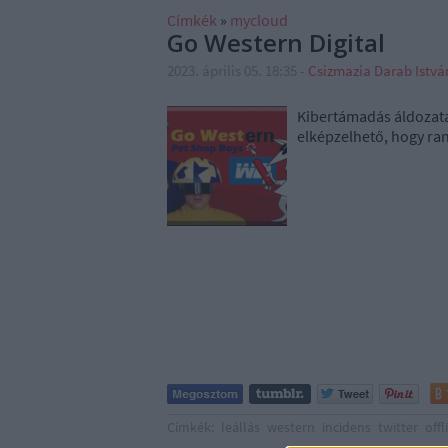
Címkék
»
mycloud
Go Western Digital
2023. április 05. 18:35
-
Csizmazia Darab Istv
Kibertámadás áldozata l
elképzelhető, hogy ra
Címkék:
leállás
western
incidens
twitter
offl