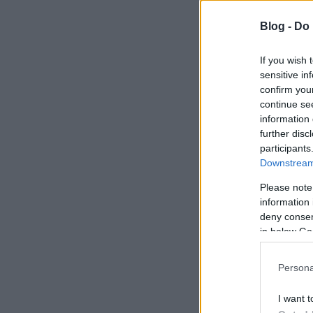
Blog -
Do 
If you wish 
sensitive in
confirm you
continue se
information 
further disc
participants
Downstream 
Please note
information 
deny consent
in below Go
Persona
I want t