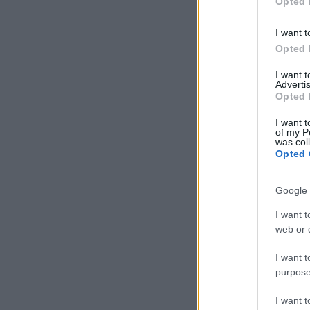
Opted 
I want t
Opted 
I want 
Advertis
Opted 
I want t
of my P
was col
Opted 
Google 
I want t
web or d
I want t
purpose
I want 