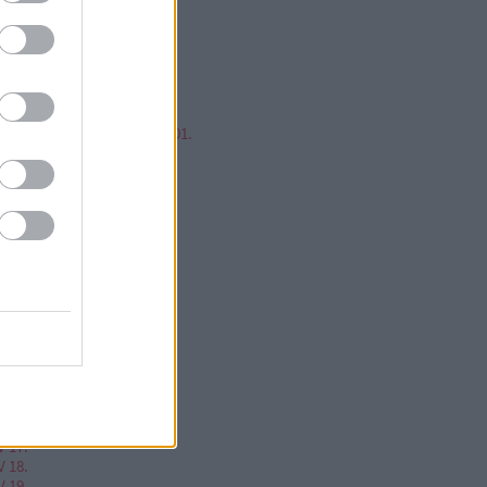
mp ESP, jump!
ren Balázs
ntér Zsolt @Mp3Pintyo
w cikkz
írusok Varázslatos Világa 01.
V 02.
V 03.
V 04.
V 05.
V 06.
V 07.
V 08.
V 09.
V 10.
V 11.
V 12.
V 13.
V 14.
V 15.
V 16.
V 17.
V 18.
V 19.