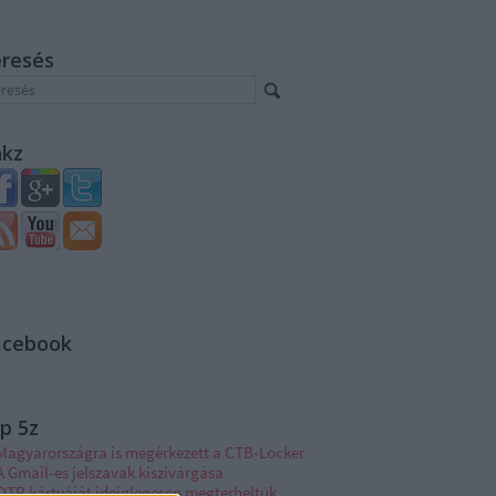
eresés
nkz
acebook
p 5z
Magyarországra is megérkezett a CTB-Locker
A Gmail-es jelszavak kiszivárgása
OTP kártyáját ideiglenesen megterheltük