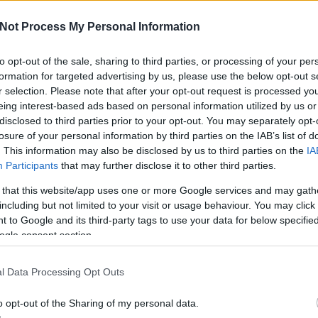
Not Process My Personal Information
a
to opt-out of the sale, sharing to third parties, or processing of your per
formation for targeted advertising by us, please use the below opt-out s
A V
ese
r selection. Please note that after your opt-out request is processed y
haz
eing interest-based ads based on personal information utilized by us or
sz
disclosed to third parties prior to your opt-out. You may separately opt-
losure of your personal information by third parties on the IAB’s list of
. This information may also be disclosed by us to third parties on the
IA
Participants
that may further disclose it to other third parties.
 that this website/app uses one or more Google services and may gath
including but not limited to your visit or usage behaviour. You may click 
 to Google and its third-party tags to use your data for below specifi
ogle consent section.
l Data Processing Opt Outs
o opt-out of the Sharing of my personal data.