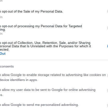
In
o opt-out of the Sale of my Personal Data.
In
Cs
ta
to opt-out of processing my Personal Data for Targeted
Si
ing.
In
kép
Töl
o opt-out of Collection, Use, Retention, Sale, and/or Sharing
ersonal Data that Is Unrelated with the Purposes for which it
lected.
B
Out
Ni
consents
r
Ra
o allow Google to enable storage related to advertising like cookies on
evice identifiers in apps.
ot
o allow my user data to be sent to Google for online advertising
Ap
s.
De
In
to allow Google to send me personalized advertising.
Irá