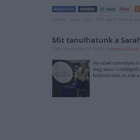
Címkék:
yahoo
ítélet
2008
david
feltörés
pa
Mit tanulhatunk a Sarah
2008. szeptember 19. 18:06
-
Csizmazia Darab
Ha valaki semmilyen i
még akkor is találgatha
feltörési eset, és mik 