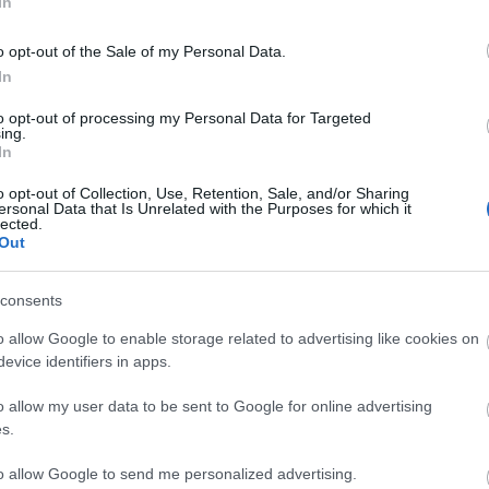
In
india
németország
levelezés
hillary
clinton
palin
sarah
o opt-out of the Sale of my Personal Data.
In
Cs
ényező
ta
to opt-out of processing my Personal Data for Targeted
Si
ing.
stván [Rambo]
In
kép
Töl
o opt-out of Collection, Use, Retention, Sale, and/or Sharing
mánk ez, hiszen a legjobb technikai felszereltség és a
ersonal Data that Is Unrelated with the Purposes for which it
i programok használata mellett is utat ad a támadóknak a
lected.
B
metlenség, vagy hiszékenység. El kell fogadni, hogy a
Out
Ni
ég inkább lényegi elem lett, ahogy azt is, hogy…
consents
r
Ra
o allow Google to enable storage related to advertising like cookies on
evice identifiers in apps.
ot
o allow my user data to be sent to Google for online advertising
TOVÁBB
Ap
s.
De
In
to allow Google to send me personalized advertising.
Irá