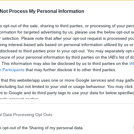
Not Process My Personal Information
ontra biztonság
a
to opt-out of the sale, sharing to third parties, or processing of your per
formation for targeted advertising by us, please use the below opt-out s
A V
ván [Rambo]
ese
r selection. Please note that after your opt-out request is processed y
haz
eing interest-based ads based on personal information utilized by us or
aktuális hír is érintette. A napokban jelentették be
sz
disclosed to third parties prior to your opt-out. You may separately opt-
ják, sőt egészen pontosan szűrik és blokkolják a forgalmat,
losure of your personal information by third parties on the IAB’s list of
elők hivatali ügyeikben semmilyen thirdparty külsős
. This information may also be disclosed by us to third parties on the
IA
 ne vehessenek igénybe nyilvánvaló okokból. Ha…
Participants
that may further disclose it to other third parties.
 that this website/app uses one or more Google services and may gath
including but not limited to your visit or usage behaviour. You may click 
 to Google and its third-party tags to use your data for below specifi
ogle consent section.
TOVÁBB
l Data Processing Opt Outs
o opt-out of the Sharing of my personal data.
1
komment
Tetszik
0