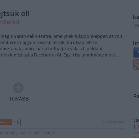
jtsük el!
k
án [Rambo]
ég a Sarah Palin esetre, amelynek tulajdonképpen az volt
 emberek nagyon rosszul teszik, ha olyan jelszó
li
lasztanak, amire bárki tudhatja a választ, például
rűen lenézi azt a Facebook-ról. Egy friss tanulmány most…
F
TOVÁBB
to
4
komment
Tetszik
0
anulmány
válasz
palin
sarah