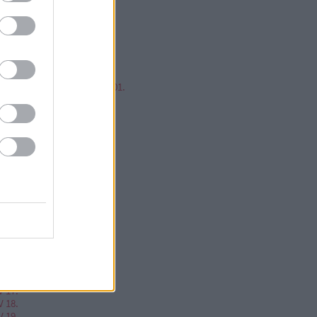
mp ESP, jump!
ren Balázs
ntér Zsolt @Mp3Pintyo
w cikkz
írusok Varázslatos Világa 01.
V 02.
V 03.
V 04.
V 05.
V 06.
V 07.
V 08.
V 09.
V 10.
V 11.
V 12.
V 13.
V 14.
V 15.
V 16.
V 17.
V 18.
V 19.