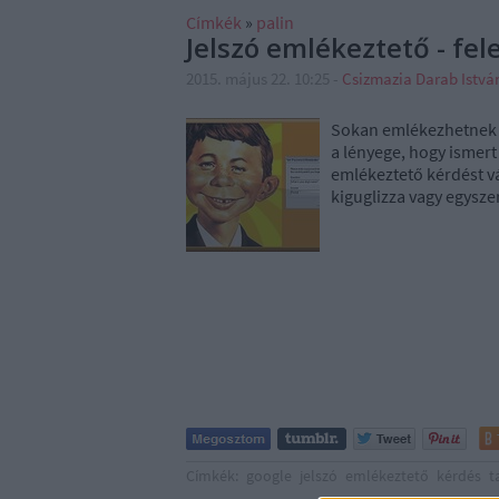
Címkék
»
palin
Jelszó emlékeztető - fele
2015. május 22. 10:25
-
Csizmazia Darab Istv
Sokan emlékezhetnek m
a lényege, hogy ismert
emlékeztető kérdést vá
kiguglizza vagy egysze
Címkék:
google
jelszó
emlékeztető
kérdés
t