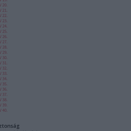
V 20.
V 21.
V 22.
V 23.
V 24.
V 25.
V 26.
V 27.
V 28.
V 29.
V 30.
V 31.
V 32.
V 33.
V 34.
V 35.
V 36.
V 37.
V 38.
V 39.
V 40.
iztonság