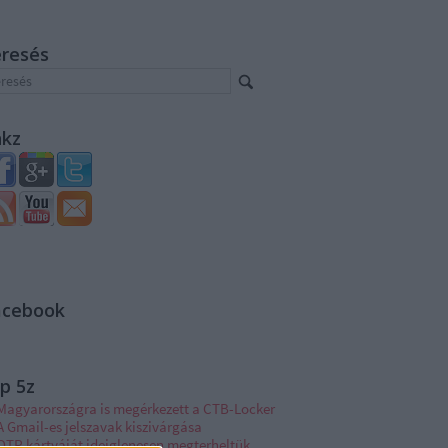
eresés
nkz
acebook
p 5z
Magyarországra is megérkezett a CTB-Locker
A Gmail-es jelszavak kiszivárgása
OTP kártyáját ideiglenesen megterheltük