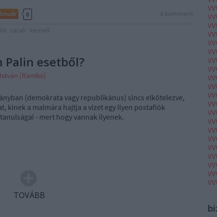
VV
4
komment
Tetszik
0
VV
VV
lin
sarah
kernell
VV
VV
VV
 Palin esetből?
VV
VV
 István [Rambo]
VV
VV
VV
rányban (demokrata vagy republikánus) sincs elkötelezve,
VV
t, kinek a malmára hajtja a vizet egy ilyen postafiók
VV
a tanulságai - mert hogy vannak ilyenek.
VV
VV
VV
VV
VV
VV
VV
VV
TOVÁBB
b