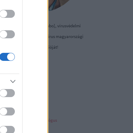
izmazia-Darab István [Rambo], vírusvédelmi
nácsadó
contact Kft., a NOD32 antivírus magyarországi
viselete.
tse le a
vírusirtó
próbaverzióját!
sky
ncs megjeleníthető elem
ambo archiv
mbo archívum
her linkz
pleblog
liága Éva gyermekpszichológus
telligens vagyonvédelem
ny a tech