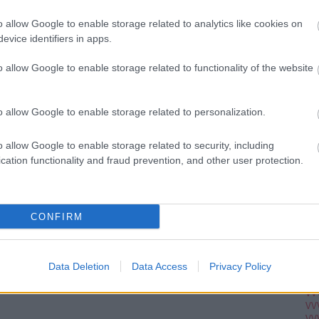
Szólj hozzá!
Ju
Tetszik
0
Ko
o allow Google to enable storage related to analytics like cookies on
megtévesztés
palin
sarah
engineering
tényező
bieber
Pi
evice identifiers in apps.
o allow Google to enable storage related to functionality of the website
pc
A V
VV
 István [Rambo]
o allow Google to enable storage related to personalization.
VV
VV
VV
ennyi idő alatt lehet megtanulni elfogadható szinten
o allow Google to enable storage related to security, including
VV
kár emeltszintű nyelvvizsgát tenni potonghua (mandarin
cation functionality and fraud prevention, and other user protection.
VV
m annak a valószínű börtönbüntetésnek a mértéke, amely
VV
stafiókjának feltörőjére várhat hamarosan.
VV
VV
VV
CONFIRM
VV
VV
VV
VV
Data Deletion
Data Access
Privacy Policy
VV
TOVÁBB
VV
VV
VV