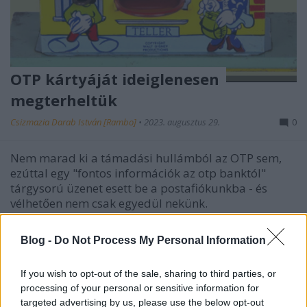
OTP kártyáját ideiglenesen
megterheltük
Csizmazia Darab István [Rambo]
•
2023. augusztus 29.
0
Nem marad ki a támadási hullámból az OTP sem,
ezúttal egy "fontos információk az otp banktól"
tárgysorú üzenet esett be a postafiókunkba - és
vélhetően nem csak egyedül nekünk.
Blog -
Do Not Process My Personal Information
If you wish to opt-out of the sale, sharing to third parties, or
processing of your personal or sensitive information for
targeted advertising by us, please use the below opt-out