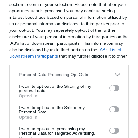
section to confirm your selection. Please note that after your
opt-out request is processed you may continue seeing
interest-based ads based on personal information utilized by
us or personal information disclosed to third parties prior to
your opt-out. You may separately opt-out of the further
disclosure of your personal information by third parties on the
IAB’s list of downstream participants. This information may
also be disclosed by us to third parties on the
IAB’s List of
Downstream Participants
that may further disclose it to other
third parties.
Please note that this website/app uses one or more Google
Personal Data Processing Opt Outs
services and may gather and store information including but
not limited to your visit or usage behaviour. You may click to
I want to opt-out of the Sharing of my
Hiba a 8-ik rétegben
personal data.
grant or deny consent to Google and its third-party tags to
Opted In
Csizmazia Darab István [Rambo]
•
2023. július 25.
1
use your data for below specified purposes in below Google
consent section.
I want to opt-out of the Sale of my
Personal Data.
A humán interfész szerepe a biztonságban
Opted In
megkerülhetetlen, ahogy ezt a social engineering
kapcsán a nemrég elhunyt Kevin Mitnick is találóan
I want to opt-out of processing my
Personal Data for Targeted Advertising.
megfogalmazta: "Egy vállalat több százezer dollárt