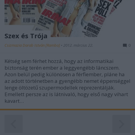
Szex és Trója
Csizmazia Darab István [Rambo]
•
2012. március 22.
0
Kétség sem férhet hozzá, hogy az informatikai
biztonság terén ember a leggyengébb láncszem.
Azon belül pedig különösen a férfiember, pláne ha
az adott történetben a gyengébb nemet éppenséggel
lenge öltözetű szupermodellek reprezentálják.
Emellett persze az is látnivaló, hogy első nagy vihart
kavart…