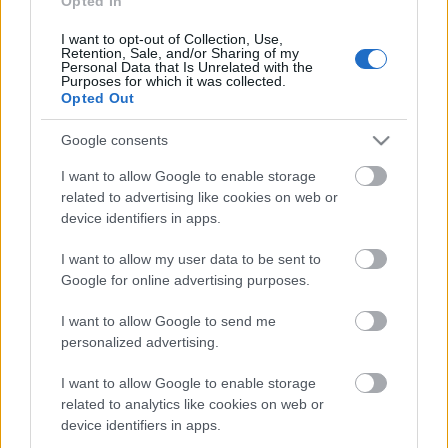
Opted In
költhet tűzfalakra, behatolásjelző rendszerekre,
titkosítási és egyéb biztonsági technológiákra, de ha
I want to opt-out of Collection, Use,
Retention, Sale, and/or Sharing of my
a…
Personal Data that Is Unrelated with the
Purposes for which it was collected.
Opted Out
Google consents
I want to allow Google to enable storage
related to advertising like cookies on web or
device identifiers in apps.
I want to allow my user data to be sent to
Google for online advertising purposes.
I want to allow Google to send me
personalized advertising.
I want to allow Google to enable storage
related to analytics like cookies on web or
Az alkalmazotti hibák 3 leggyakoribb
device identifiers in apps.
oka