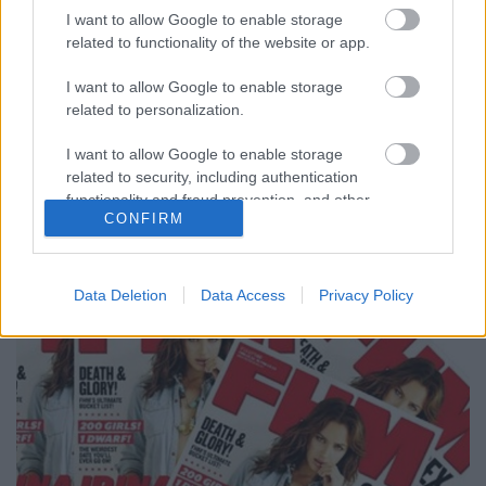
I want to allow Google to enable storage
Csizmazia Darab István [Rambo]
•
2017. május 29.
3
related to functionality of the website or app.
Évek óta érkeznek a híradások kisebb, nagyobb,
I want to allow Google to enable storage
néha pedig gigantikus méretű adatlopásokról.
related to personalization.
Nyilván sosem csupán egyetlen okra vezethetőek
I want to allow Google to enable storage
vissza ezek az incidensek, de ha
related to security, including authentication
biztonságtudatosabban szeretnénk fellépni a
functionality and fraud prevention, and other
támadásokkal szemben, érdemes áttekinteni az
CONFIRM
user protection.
adatsértések három leggyakoribb okát,…
Data Deletion
Data Access
Privacy Policy