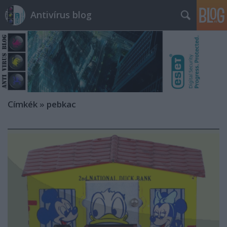
Antivírus blog
Címkék
»
pebkac