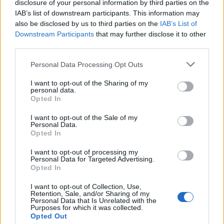
Na jó, ez a témakör hatalmas, és most csak egy
disclosure of your personal information by third parties on the
icipici szeletét tárgyaljuk, de emellett előhúzunk
IAB’s list of downstream participants. This information may
néhány olyan előfordulást is a 35 éves
also be disclosed by us to third parties on the
IAB’s List of
vírustörténelem nagy kalapjából, amire talán már
Downstream Participants
that may further disclose it to other
csak a nagyon régi motorosok emlékezhetnek.
third parties.
Please note that this website/app uses one or more Google
Personal Data Processing Opt Outs
services and may gather and store information including but
not limited to your visit or usage behaviour. You may click to
I want to opt-out of the Sharing of my
personal data.
grant or deny consent to Google and its third-party tags to
Opted In
use your data for below specified purposes in below Google
consent section.
I want to opt-out of the Sale of my
Personal Data.
Opted In
I want to opt-out of processing my
Personal Data for Targeted Advertising.
Opted In
I want to opt-out of Collection, Use,
Retention, Sale, and/or Sharing of my
Personal Data that Is Unrelated with the
Purposes for which it was collected.
Opted Out
Kapcsold ki Alexát, most!