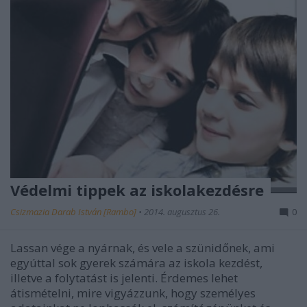
Védelmi tippek az iskolakezdésre
Csizmazia Darab István [Rambo]
•
2014. augusztus 26.
0
Lassan vége a nyárnak, és vele a szünidőnek, ami
egyúttal sok gyerek számára az iskola kezdést,
illetve a folytatást is jelenti. Érdemes lehet
átismételni, mire vigyázzunk, hogy személyes