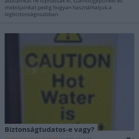
adatainkat ne lophassák el, számítógépünket és
mobiljainkat pedig hogyan használhatjuk a
legbiztonságosabban.
Biztonságtudatos-e vagy?
Csizmazia Darab István [Rambo]
•
2011. június 24.
3