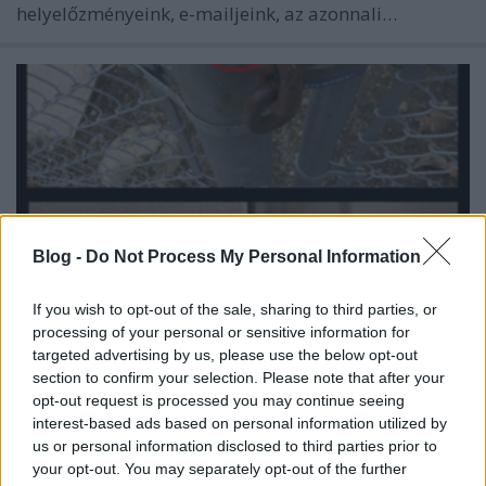
helyelőzményeink, e-mailjeink, az azonnali…
Blog -
Do Not Process My Personal Information
If you wish to opt-out of the sale, sharing to third parties, or
processing of your personal or sensitive information for
targeted advertising by us, please use the below opt-out
section to confirm your selection. Please note that after your
Titkosítok, tehát vagyok
opt-out request is processed you may continue seeing
interest-based ads based on personal information utilized by
Csizmazia Darab István [Rambo]
•
2021. április 09.
1
us or personal information disclosed to third parties prior to
your opt-out. You may separately opt-out of the further