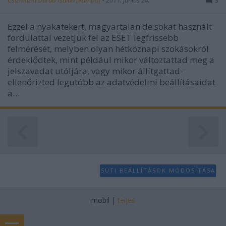
Ezzel a nyakatekert, magyartalan de sokat használt
fordulattal vezetjük fel az ESET legfrissebb
felmérését, melyben olyan hétköznapi szokásokról
érdeklődtek, mint például mikor változtattad meg a
jelszavadat utóljára, vagy mikor állítgattad-
ellenőrizted legutóbb az adatvédelmi beállításaidat
a…
SÜTI BEÁLLÍTÁSOK MÓDOSÍTÁSA
mobil
|
teljes