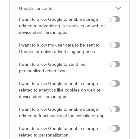
Google consents
Csizmazia Darab István [Rambo]
•
2018. május 29.
0
I want to allow Google to enable storage
Minden jó valamire, ha másra nem, hát elrettentő
related to advertising like cookies on web or
példának - mondja Murphy egyik idevágó törvénye.
device identifiers in apps.
Ezzel tökéletesen egyet is érthetünk, és sokak
I want to allow my user data to be sent to
számára talán mostantól az Amazon Alexa vagy
Google for online advertising purposes.
Echo többé már nem a vágy titokzatos tárgya lesz,
hanem éppen egy lehetséges elkerülendő
I want to allow Google to send me
veszélyforrás.
personalized advertising.
I want to allow Google to enable storage
related to analytics like cookies on web or
device identifiers in apps.
I want to allow Google to enable storage
related to functionality of the website or app.
I want to allow Google to enable storage
related to personalization.