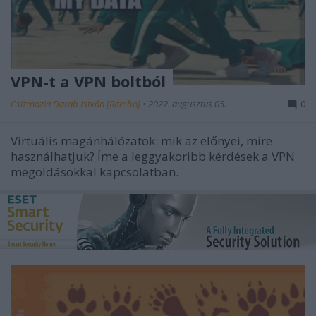
VPN-t a VPN boltból
Csizmazia Darab István [Rambo]
•
2022. augusztus 05.
0
Virtuális magánhálózatok: mik az előnyei, mire
használhatjuk? Íme a leggyakoribb kérdések a VPN
megoldásokkal kapcsolatban.