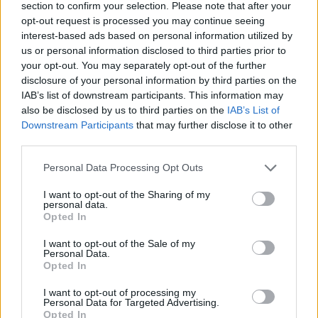
section to confirm your selection. Please note that after your
opt-out request is processed you may continue seeing
interest-based ads based on personal information utilized by
us or personal information disclosed to third parties prior to
your opt-out. You may separately opt-out of the further
disclosure of your personal information by third parties on the
IAB’s list of downstream participants. This information may
also be disclosed by us to third parties on the
IAB’s List of
Downstream Participants
that may further disclose it to other
third parties.
Please note that this website/app uses one or more Google
Personal Data Processing Opt Outs
services and may gather and store information including but
not limited to your visit or usage behaviour. You may click to
I want to opt-out of the Sharing of my
personal data.
grant or deny consent to Google and its third-party tags to
Opted In
use your data for below specified purposes in below Google
consent section.
Lezárt PIN kódért váltságdíj
I want to opt-out of the Sale of my
Personal Data.
Opted In
Csizmazia Darab István [Rambo]
•
2015. október 26.
0
I want to opt-out of processing my
Personal Data for Targeted Advertising.
Az ESET minden hónapban összeállítja a világszerte
Opted In