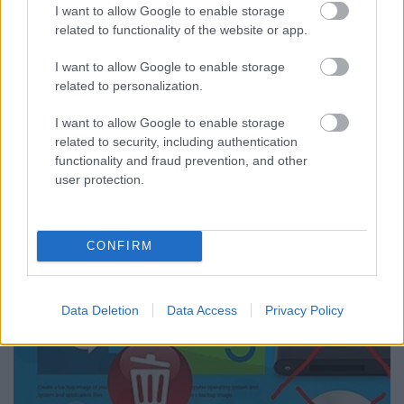
Végre kiesett a Conficker féreg
I want to allow Google to enable storage
related to functionality of the website or app.
Csizmazia Darab István [Rambo]
•
2014. október 20.
0
I want to allow Google to enable storage
Az ESET minden hónapban összeállítja a világszerte
related to personalization.
terjedő számítógépes vírusok toplistáját, melyből
megtudhatjuk, hogy aktuálisan milyen kártevők
I want to allow Google to enable storage
veszélyeztetik leginkább a felhasználók
related to security, including authentication
számítógépeit. 2014. szeptemberében a következő
functionality and fraud prevention, and other
10 károkozó terjedt a legnagyobb számban.
user protection.
CONFIRM
Data Deletion
Data Access
Privacy Policy