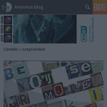
Antivírus blog
Címkék
»
szeptember