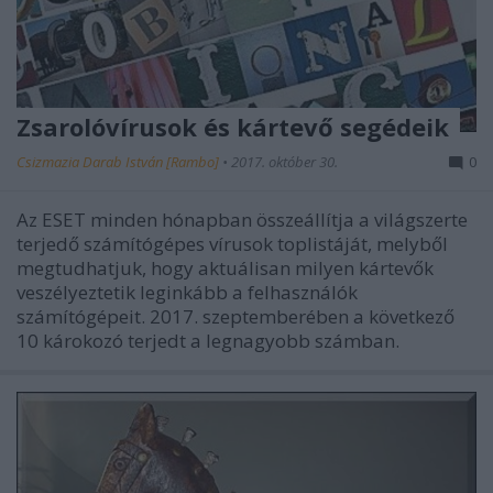
Zsarolóvírusok és kártevő segédeik
Csizmazia Darab István [Rambo]
•
2017. október 30.
0
Az ESET minden hónapban összeállítja a világszerte
terjedő számítógépes vírusok toplistáját, melyből
megtudhatjuk, hogy aktuálisan milyen kártevők
veszélyeztetik leginkább a felhasználók
számítógépeit. 2017. szeptemberében a következő
10 károkozó terjedt a legnagyobb számban.