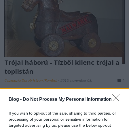
Trójai háború - Tízből kilenc trójai a
toplistán
Csizmazia Darab István [Rambo]
•
2016. november 08.
1
Az ESET minden hónapban összeállítja a világszerte
Blog -
Do Not Process My Personal Information
terjedő számítógépes vírusok toplistáját, melyből
megtudhatjuk, hogy aktuálisan milyen kártevők
If you wish to opt-out of the sale, sharing to third parties, or
veszélyeztetik leginkább a felhasználók
processing of your personal or sensitive information for
számítógépeit. 2016. szeptemberében a következő
targeted advertising by us, please use the below opt-out
10 károkozó terjedt a legnagyobb számban.