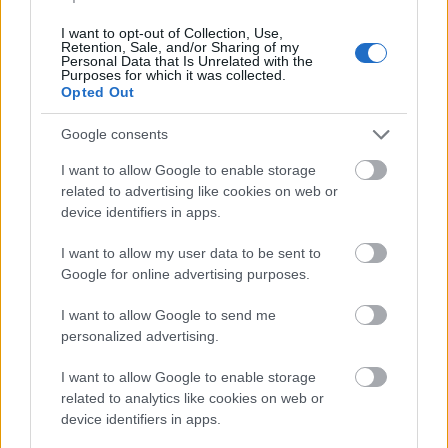
terjedő számítógépes vírusok toplistáját, melyből
megtudhatjuk, hogy aktuálisan milyen kártevők
I want to opt-out of Collection, Use,
Retention, Sale, and/or Sharing of my
veszélyeztetik leginkább a felhasználók
Personal Data that Is Unrelated with the
számítógépeit. 2015. szeptemberében a következő
Purposes for which it was collected.
Opted Out
10 károkozó terjedt a legnagyobb számban.
Google consents
I want to allow Google to enable storage
related to advertising like cookies on web or
device identifiers in apps.
I want to allow my user data to be sent to
Google for online advertising purposes.
I want to allow Google to send me
personalized advertising.
I want to allow Google to enable storage
related to analytics like cookies on web or
device identifiers in apps.