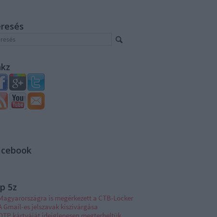
eresés
nkz
acebook
p 5z
Magyarországra is megérkezett a CTB-Locker
A Gmail-es jelszavak kiszivárgása
OTP kártyáját ideiglenesen megterheltük