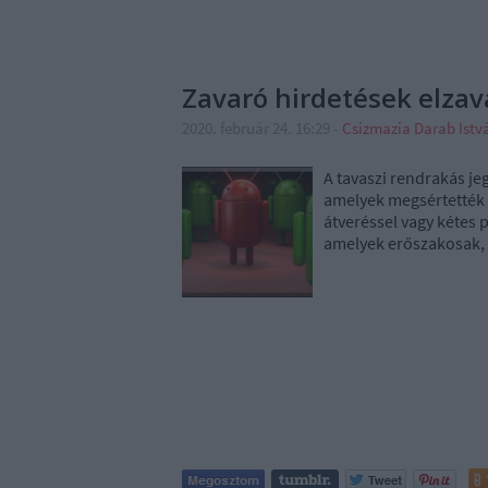
Zavaró hirdetések elzav
2020. február 24. 16:29
-
Csizmazia Darab Ist
A tavaszi rendrakás je
amelyek megsértették a
átveréssel vagy kétes 
amelyek erőszakosak, 