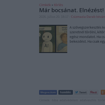
Címkék
»
törlés
Már bocsánat. Elnézést!
2026. július 20. 18:17
-
Csizmazia Darab Istvá
A szövegszerkesztés ko
szeretnél törölni, kitör
egész mondatot. Ha csa
bekezdést. Ha csak egy
Címkék:
hiba
adatvédelem
adatvesztés
törlé