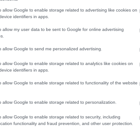
Szólj hozzá!
Tetszik
0
VV
o allow Google to enable storage related to advertising like cookies on
VV
nlás
ellenőrzés
terroristák
moderálás
törlés
posztok
eltávolítás
VV
evice identifiers in apps.
VV
VV
o allow my user data to be sent to Google for online advertising
VV
s.
VV
 István [Rambo]
VV
to allow Google to send me personalized advertising.
VV
VV
rábbi vírus sem múlja felül a mai nappal kapcsolatos 9/11-
VV
zteségeket, de azért van néhány olyan emlékezetes kártevő,
o allow Google to enable storage related to analytics like cookies on
VV
si olimpián sikerrel indulhatna - SQL Slammer, Stuxnet
evice identifiers in apps.
VV
letve azt sosem tudhatjuk, hogy majd a…
VV
o allow Google to enable storage related to functionality of the website
VV
VV
VV
VV
o allow Google to enable storage related to personalization.
VV
VV
o allow Google to enable storage related to security, including
VV
TOVÁBB
cation functionality and fraud prevention, and other user protection.
b