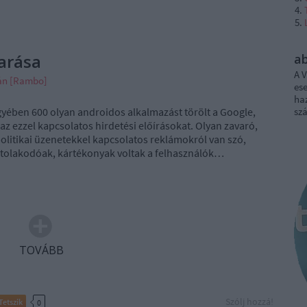
arása
a
A V
ván [Rambo]
ese
haz
gyében 600 olyan androidos alkalmazást törölt a Google,
sz
z ezzel kapcsolatos hirdetési előírásokat. Olyan zavaró,
politikai üzenetekkel kapcsolatos reklámokról van szó,
tolakodóak, kártékonyak voltak a felhasználók…
TOVÁBB
Szólj hozzá!
Tetszik
0