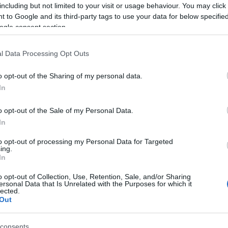
2
komment
Ju
including but not limited to your visit or usage behaviour. You may click 
Tetszik
0
Ko
 to Google and its third-party tags to use your data for below specifi
külső
meghajtó
törlés
adatszivárgás
elvesztés
Pi
ogle consent section.
pc
ok itt
l Data Processing Opt Outs
A V
ván [Rambo]
VV
o opt-out of the Sharing of my personal data.
VV
In
VV
 mindenféle tartalom előfordul: megtudhatjuk mi az indián
VV
k ki az oxigént, elhihetjük, hogy egy lájkkal Tesla autót
VV
o opt-out of the Sale of my Personal Data.
szító, gyűlöletkeltő vagy akár terrorista tartalmak is
VV
In
nnak. Most az Európai Bizottság (EC) azon…
VV
VV
to opt-out of processing my Personal Data for Targeted
VV
ing.
VV
In
VV
VV
o opt-out of Collection, Use, Retention, Sale, and/or Sharing
VV
ersonal Data that Is Unrelated with the Purposes for which it
VV
lected.
TOVÁBB
VV
Out
VV
VV
consents
VV