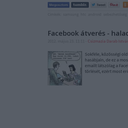
Címkék:
samsung
htc
android
sebezhetőség
Facebook átverés - hala
2012. május 23. 11:11
-
Csizmazia Darab Istv
Sokféle, közösségi old
hasábjain, de ez a most
emailt látszólag a Fac
törlését, ezért most 