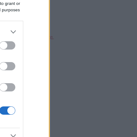
mp ESP, jump!
to grant or
ren Balázs
ed purposes
ntér Zsolt @Mp3Pintyo
w cikkz
írusok Varázslatos Világa 01.
V 02.
V 03.
V 04.
V 05.
V 06.
V 07.
V 08.
V 09.
V 10.
V 11.
V 12.
V 13.
V 14.
V 15.
V 16.
V 17.
V 18.
V 19.