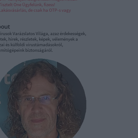
Tisztelt One Úgyfelünk, fizess!
Lakásvásárlás, de csak ha OTP-s vagy
bout
írusok Varázslatos Világa, azaz érdekességek,
tek, hírek, részletek, képek, vélemények a
ai és külföldi vírustámadásokról,
ámítógépeink biztonságáról.