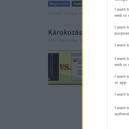
I want t
Címkék:
európai
óra
facebook
unió
egy
ajá
web or d
I want t
Károkozási ki mit tud
purpose
2014. szeptember 11. 14:04
-
Csizmazia Darab
I want 
Természetesen egyik ko
es esemény okozta ves
I want t
ami egy ilyen károkozá
web or d
vagy CryptoLocker. Il
I want t
or app.
I want t
I want t
authenti