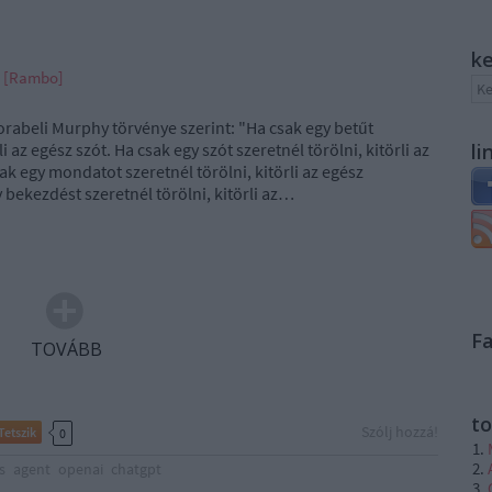
k
n [Rambo]
rabeli Murphy törvénye szerint: "Ha csak egy betűt
li az egész szót. Ha csak egy szót szeretnél törölni, kitörli az
li
k egy mondatot szeretnél törölni, kitörli az egész
 bekezdést szeretnél törölni, kitörli az…
F
TOVÁBB
to
Szólj hozzá!
Tetszik
0
s
agent
openai
chatgpt