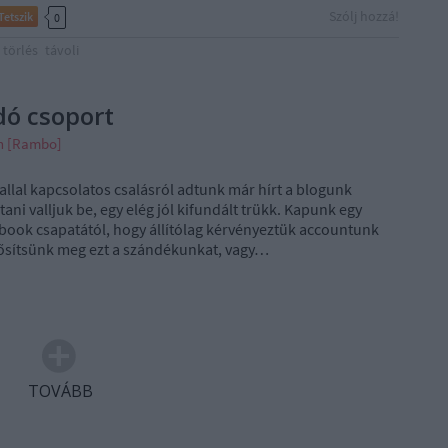
Szólj hozzá!
Tetszik
0
törlés
távoli
dó csoport
án [Rambo]
allal kapcsolatos csalásról adtunk már hírt a blogunk
ani valljuk be, egy elég jól kifundált trükk. Kapunk egy
ebook csapatától, hogy állítólag kérvényeztük accountunk
erősítsünk meg ezt a szándékunkat, vagy…
TOVÁBB