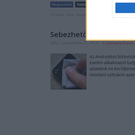
Címkék:
unix
exploit
webmin
törlés
távoli
d
Sebezhető-e vagy?
2012. szeptember 27. 15:21
-
Csizmazia Darab
Az Androidos biztonsá
esetén alkalmazni tudj
adataink ne kerüljenek
mostani szituáció azon