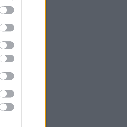
V 20.
V 21.
V 22.
V 23.
V 24.
V 25.
V 26.
V 27.
V 28.
V 29.
V 30.
V 31.
V 32.
V 33.
V 34.
V 35.
V 36.
V 37.
V 38.
V 39.
V 40.
iztonság