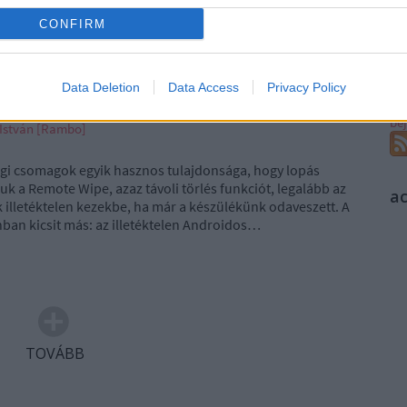
Ni
Szólj hozzá!
Tetszik
0
CONFIRM
irectory
traversal
A
RS
Data Deletion
Data Access
Privacy Policy
be
At
be
 István [Rambo]
gi csomagok egyik hasznos tulajdonsága, hogy lopás
uk a Remote Wipe, azaz távoli törlés funkciót, legalább az
a
 illetéktelen kezekbe, ha már a készülékünk odaveszett. A
ban kicsit más: az illetéktelen Androidos…
TOVÁBB