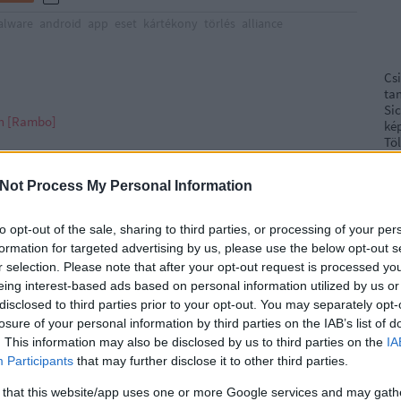
lware
android
app
eset
kártékony
törlés
alliance
Cs
ta
Si
án [Rambo]
kép
Töl
 megfelelően az adatait a pendrive-okról azok kidobása vagy
k az eszközök rengeteg személyes információt
Not Process My Personal Information
B
ek emiatt illetéktelen kezekbe kerülhetnek. Odafigyeléssel
Ni
lt adataink megfelelő titkosításával azonban…
to opt-out of the sale, sharing to third parties, or processing of your per
formation for targeted advertising by us, please use the below opt-out s
r
r selection. Please note that after your opt-out request is processed y
Ra
eing interest-based ads based on personal information utilized by us or
disclosed to third parties prior to your opt-out. You may separately opt-
ot
losure of your personal information by third parties on the IAB’s list of
TOVÁBB
. This information may also be disclosed by us to third parties on the
IA
Ap
Participants
that may further disclose it to other third parties.
De
In
 that this website/app uses one or more Google services and may gath
Irá